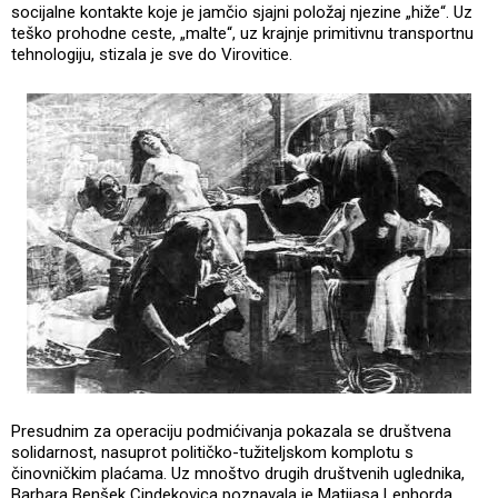
socijalne kontakte koje je jamčio sjajni položaj njezine „hiže“. Uz
teško prohodne ceste, „malte“, uz krajnje primitivnu transportnu
tehnologiju, stizala je sve do Virovitice.
Presudnim za operaciju podmićivanja pokazala se društvena
solidarnost, nasuprot političko-tužiteljskom komplotu s
činovničkim plaćama. Uz mnoštvo drugih društvenih uglednika,
Barbara Benšek Cindekovica poznavala je Matijasa Lenhorda,