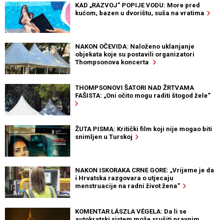
KAD „RAZVOJ“ POPIJE VODU: More pred
kućom, bazen u dvorištu, suša na vratima
NAKON OČEVIDA: Naloženo uklanjanje
objekata koje su postavili organizatori
Thompsonova koncerta
THOMPSONOVI ŠATORI NAD ŽRTVAMA
FAŠISTA: „Oni očito mogu raditi štogod žele“
ŽUTA PISMA: Kritički film koji nije mogao biti
snimljen u Turskoj
NAKON ISKORAKA CRNE GORE: „Vrijeme je da
i Hrvatska razgovara o utjecaju
menstruacije na radni život žena“
KOMENTAR LÁSZLA VÉGELA: Da li se
autokratski sistem može srušiti pravnim