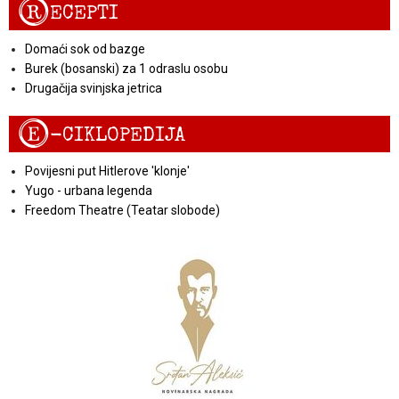
R
ECEPTI
Domaći sok od bazge
Burek (bosanski) za 1 odraslu osobu
Drugačija svinjska jetrica
E
-CIKLOPEDIJA
Povijesni put Hitlerove 'klonje'
Yugo - urbana legenda
Freedom Theatre (Teatar slobode)