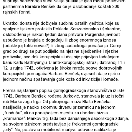
supruga nadležnoga suca Sailija pustila je glas među poslovnim
partnerima Barabre Benšek da će je oslobađanje koštati 200
rajnskih forinti.
Ukratko, doista nije doživjela sudbinu ostalih vještica, koje su
spaljene tijekom proteklih Poklada. Senzacionalno i šokantno,
oslobođena je nakon tjedan dana pritvora. Purgerska javnost
uzbuđeno je brujala o događaju ili zbog enormnoga iznosa
(odakle joj toliki novac?) ili zbog sudačkoga ponašanja. Gornji
grad po drugi se put podijelio na njezine sljedbenike i njezine
protivnike, sve dok korupcijski slučaj nije prijavljen tadašnjem
banu Karlu Batthyanyju. U anti-korupcijskoj istrazi, datiranoj 11. i
12. u rujna 1742., otkrivena je široka mreža posve dobrovoljnih
korupcijskih pomagača Barbare Benšek, svjesnih da je riječ o
jedinom načinu spašavanja gole kože od inkvizicije i lomače.
Prema najstarijem popisu gornjogradskoga stanovništva iz iste
1742., Barbara Benšek, rođena Jurković, stanovala je uz istočni
rub Markovoga trga. Od pokojnoga muža Blaža Benšeka
naslijedila je naoko skromnu drvenu prizemnicu na jednom
„fundušu“, ali na ponajboljem mjestu za uhodani biznis
„kramarice“. Markov trg, tada bez današnjega saborskoga zdanja,
sa svojom tržnicom predstavljao je frekventni gornjogradski
„city“. No, poslovna mobilnost marljive udovice nadilazila je