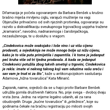
Difamacija je počela ogovaranjem da Barbara Benšek u krušno
brašno miješa mrvljenu ciglu, varajući mušterije na vagi.
Objeručke prihvaćeno od svih njezinih protivnika, ogovaranje su
razvilo u diskvalifikaciju sveukupnoga trgovačkog uspjeha tražene
„kramarice“, navodno, nadnaravnoga i čarobnjačkoga,
nezasluženoga, te u dosluhu s vragom.
„
Cindekovica može svakojako i loše vino i uz višu cijenu
prodavati, a svjedokinja ne može mnogo bolje uz nižu cijenu,
kako je to više puta primijetila i zapamtila. I k tome je jedanput
peć kruha više od tri tjedna prodavala. A kada se jedanput
Cindekovici potužila zbog takvih smetnji u trgovini, Cindekovica
je rekla: imate vi nekvog takvog koji vam oduzima vašu sreću i
sav vam je trud ni za što
.“, kaže u antikorupcijskom saslušanju
Adamova „hižna tovarušica“ Kata Mlinarić.
Zapisnik, naime, svjedoči da se u hajci protiv Barbare Benšek
udružila gomila društvenih faktora. No, prije svega - dvoboj dvaju
vrsta žena. Jedna: na vrijeme legalno udanih, ali za rana
obudovjelih. Druga: „kućne tovarušice“ ili „priležnice“, koje su
godinama čekale na bračnu registraciju po milosti svojih