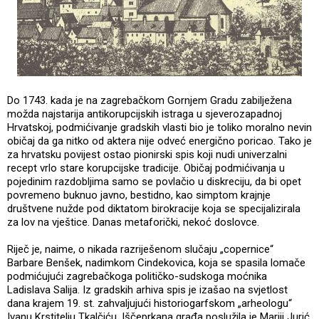
Do 1743. kada je na zagrebačkom Gornjem Gradu zabilježena
možda najstarija antikorupcijskih istraga u sjeverozapadnoj
Hrvatskoj, podmićivanje gradskih vlasti bio je toliko moralno nevin
običaj da ga nitko od aktera nije odveć energično poricao. Tako je
za hrvatsku povijest ostao pionirski spis koji nudi univerzalni
recept vrlo stare korupcijske tradicije. Običaj podmićivanja u
pojedinim razdobljima samo se povlačio u diskreciju, da bi opet
povremeno buknuo javno, bestidno, kao simptom krajnje
društvene nužde pod diktatom birokracije koja se specijalizirala
za lov na vještice. Danas metaforički, nekoć doslovce.
Riječ je, naime, o nikada razriješenom slučaju „copernice“
Barbare Benšek, nadimkom Cindekovica, koja se spasila lomače
podmićujući zagrebačkoga političko-sudskoga moćnika
Ladislava Salija. Iz gradskih arhiva spis je izašao na svjetlost
dana krajem 19. st. zahvaljujući historiogarfskom „arheologu“
Ivanu Krstitelju Tkalčiću. Iščeprkana građa poslužila je Mariji Jurić