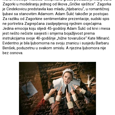
Zagorki u modeliranju jednog od likova „Gričke vještice“. Zagorka
je Cindekovicu predstavila kao mladu „hljebaricu“, u romantičnoj
ljubavi sa stanovitim Adamom. Adam Šulić također je postojao.
Za razliku od Zagorkine sentimentalne prezentacije, sudski spis
ne portretira Zagrepčana zaslijepljenog nježnim osjećajima.
Jedina emocija koju slijedi 45-godišnji Adam Šulić od krvi i mesa
jest nešto nečiste savjesti i smjerna bojažljivost prema
instrukcijama svoje 40-godišnje „hižne tovarušice“ Kate Mlinarić.
Evidentno je bila ljubomorna na svoju znanicu i susjedu Barbaru
Benšek, poduzetnu u svakom smislu. A njezina ljubomora nije
bez osnova.