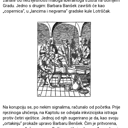
zanate od neizvjesnosti maloga liberalnoga tržišta na Gornjem
Gradu. Jedno s drugim: Barbara Banšek završiti će kao
„copernica“, u „lancima i negvama“ gradske kule Lotrščak.
Na korupciju se, po nekim signalima, računalo od početka. Prije
njezinoga uhićenja, na Kaptolu se odvijala inkvizicijska istraga
protiv četiri vještice. Jednoj od njih sugerirano je da, kao svoju
„ortakinju“ prokaže upravo Barbaru Benšek. Čim je pritvorena,