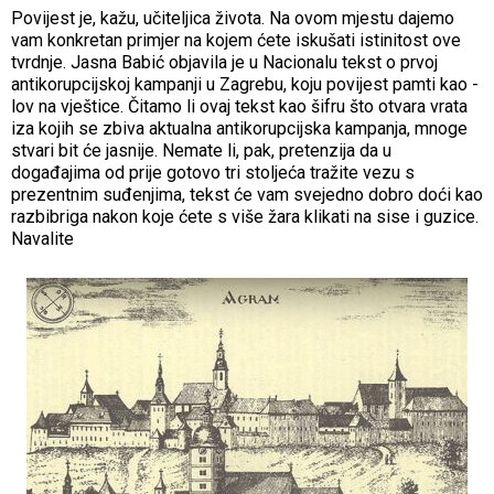
Povijest je, kažu, učiteljica života. Na ovom mjestu dajemo
vam konkretan primjer na kojem ćete iskušati istinitost ove
tvrdnje. Jasna Babić objavila je u Nacionalu tekst o prvoj
antikorupcijskoj kampanji u Zagrebu, koju povijest pamti kao -
lov na vještice. Čitamo li ovaj tekst kao šifru što otvara vrata
iza kojih se zbiva aktualna antikorupcijska kampanja, mnoge
stvari bit će jasnije. Nemate li, pak, pretenzija da u
događajima od prije gotovo tri stoljeća tražite vezu s
prezentnim suđenjima, tekst će vam svejedno dobro doći kao
razbibriga nakon koje ćete s više žara klikati na sise i guzice.
Navalite