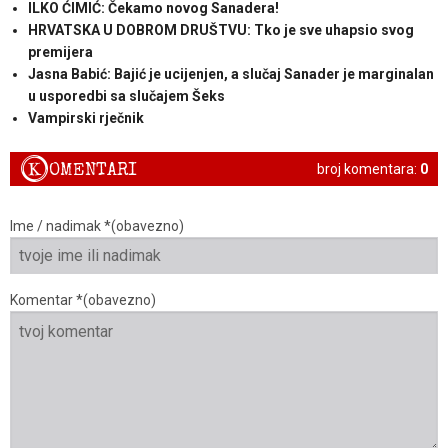
ILKO ĆIMIĆ: Čekamo novog Sanadera!
HRVATSKA U DOBROM DRUŠTVU: Tko je sve uhapsio svog
premijera
Jasna Babić: Bajić je ucijenjen, a slučaj Sanader je marginalan
u usporedbi sa slučajem Šeks
Vampirski rječnik
K
OMENTARI
broj komentara:
0
Ime / nadimak *(obavezno)
Komentar *(obavezno)