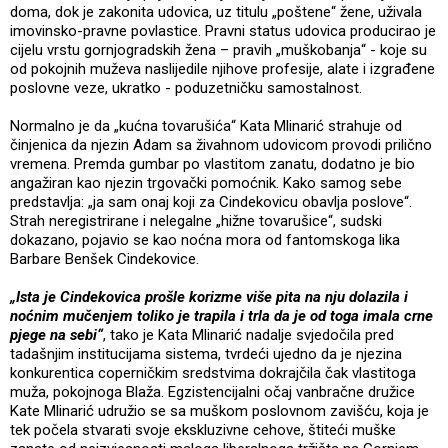
doma, dok je zakonita udovica, uz titulu „poštene“ žene, uživala
imovinsko-pravne povlastice. Pravni status udovica producirao je
cijelu vrstu gornjogradskih žena – pravih „muškobanja“ - koje su
od pokojnih muževa naslijedile njihove profesije, alate i izgrađene
poslovne veze, ukratko - poduzetničku samostalnost.
Normalno je da „kućna tovarušića“ Kata Mlinarić strahuje od
činjenica da njezin Adam sa živahnom udovicom provodi prilično
vremena. Premda gumbar po vlastitom zanatu, dodatno je bio
angažiran kao njezin trgovački pomoćnik. Kako samog sebe
predstavlja: „ja sam onaj koji za Cindekovicu obavlja poslove“.
Strah neregistrirane i nelegalne „hižne tovarušice“, sudski
dokazano, pojavio se kao noćna mora od fantomskoga lika
Barbare Benšek Cindekovice.
„Ista je Cindekovica prošle korizme više pita na nju dolazila i
noćnim mučenjem toliko je trapila i trla da je od toga imala crne
pjege na sebi“
, tako je Kata Mlinarić nadalje svjedočila pred
tadašnjim institucijama sistema, tvrdeći ujedno da je njezina
konkurentica coperničkim sredstvima dokrajčila čak vlastitoga
muža, pokojnoga Blaža. Egzistencijalni očaj vanbračne družice
Kate Mlinarić udružio se sa muškom poslovnom zavišću, koja je
tek počela stvarati svoje ekskluzivne cehove, štiteći muške