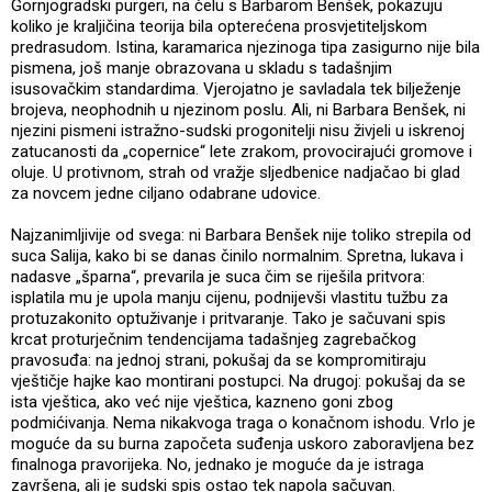
Gornjogradski purgeri, na čelu s Barbarom Benšek, pokazuju
koliko je kraljičina teorija bila opterećena prosvjetiteljskom
predrasudom. Istina, karamarica njezinoga tipa zasigurno nije bila
pismena, još manje obrazovana u skladu s tadašnjim
isusovačkim standardima. Vjerojatno je savladala tek bilježenje
brojeva, neophodnih u njezinom poslu. Ali, ni Barbara Benšek, ni
njezini pismeni istražno-sudski progonitelji nisu živjeli u iskrenoj
zatucanosti da „copernice“ lete zrakom, provocirajući gromove i
oluje. U protivnom, strah od vražje sljedbenice nadjačao bi glad
za novcem jedne ciljano odabrane udovice.
Najzanimljivije od svega: ni Barbara Benšek nije toliko strepila od
suca Salija, kako bi se danas činilo normalnim. Spretna, lukava i
nadasve „šparna“, prevarila je suca čim se riješila pritvora:
isplatila mu je upola manju cijenu, podnijevši vlastitu tužbu za
protuzakonito optuživanje i pritvaranje. Tako je sačuvani spis
krcat proturječnim tendencijama tadašnjeg zagrebačkog
pravosuđa: na jednoj strani, pokušaj da se kompromitiraju
vještičje hajke kao montirani postupci. Na drugoj: pokušaj da se
ista vještica, ako već nije vještica, kazneno goni zbog
podmićivanja. Nema nikakvoga traga o konačnom ishodu. Vrlo je
moguće da su burna započeta suđenja uskoro zaboravljena bez
finalnoga pravorijeka. No, jednako je moguće da je istraga
završena, ali je sudski spis ostao tek napola sačuvan.