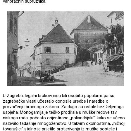
vanbračnih supružnika.
U Zagrebu, legalni brakovi nisu bili osobito popularni, pa su
zagrebačke vlasti učestalo donosile uredbe i naredbe o
provođenju bračnoga zakona. Za dugo su ostale bez željenoga
uspjeha. Monogamija je teško prodirala u muške redove tzv.
niskoga roda, počesto orijentirane „poliandrijski“, kako se učeno
nazivalo tadašnje mnogoženstvo. U takvim okolnostima, „hižnoj
tovarušici“ stalno je prijetilo protjerivanja iz muške postelje i