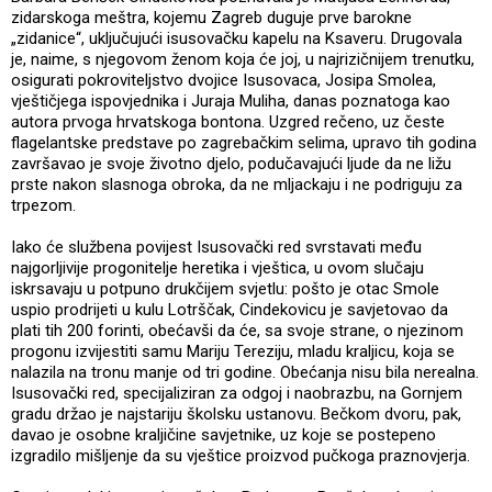
zidarskoga meštra, kojemu Zagreb duguje prve barokne
„zidanice“, uključujući isusovačku kapelu na Ksaveru. Drugovala
je, naime, s njegovom ženom koja će joj, u najrizičnijem trenutku,
osigurati pokroviteljstvo dvojice Isusovaca, Josipa Smolea,
vještičjega ispovjednika i Juraja Muliha, danas poznatoga kao
autora prvoga hrvatskoga bontona. Uzgred rečeno, uz česte
flagelantske predstave po zagrebačkim selima, upravo tih godina
završavao je svoje životno djelo, podučavajući ljude da ne ližu
prste nakon slasnoga obroka, da ne mljackaju i ne podriguju za
trpezom.
Iako će službena povijest Isusovački red svrstavati među
najgorljivije progonitelje heretika i vještica, u ovom slučaju
iskrsavaju u potpuno drukčijem svjetlu: pošto je otac Smole
uspio prodrijeti u kulu Lotrščak, Cindekovicu je savjetovao da
plati tih 200 forinti, obećavši da će, sa svoje strane, o njezinom
progonu izvijestiti samu Mariju Tereziju, mladu kraljicu, koja se
nalazila na tronu manje od tri godine. Obećanja nisu bila nerealna.
Isusovački red, specijaliziran za odgoj i naobrazbu, na Gornjem
gradu držao je najstariju školsku ustanovu. Bečkom dvoru, pak,
davao je osobne kraljičine savjetnike, uz koje se postepeno
izgradilo mišljenje da su vještice proizvod pučkoga praznovjerja.