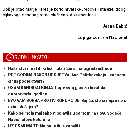
Još je otac Marije Terezije korio hrvatske „redove i staleže“ zbog
aljkavoga odnosa prema službenoj dokumentaciji.
Jasna Babić
Lupiga.com
via
Nacional
S
RODNE NOVICE
Naša stvarnost ili Krležin obračun s malograđanštinom
PET GODINA NAKON UBOJSTVA: Ana Politkovskaja - zar sam
činila podle stvari?
OSAM KANDIDATKINJA: Dajte svoj glas za hrvatsku
dobrotvorku godine
EVO VAM BORBA PROTIV KORUPCIJE: Bajiću, što si napravio s
ovim slučajem?
Kako se moja malenkost pojavila u samom naslovu vodeće
Nacionalove kolumne
UZ OSMI MART: Najbolje ih je zapaliti