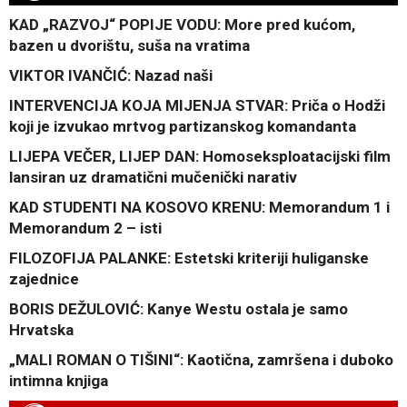
KAD „RAZVOJ“ POPIJE VODU: More pred kućom,
bazen u dvorištu, suša na vratima
VIKTOR IVANČIĆ: Nazad naši
INTERVENCIJA KOJA MIJENJA STVAR: Priča o Hodži
koji je izvukao mrtvog partizanskog komandanta
LIJEPA VEČER, LIJEP DAN: Homoseksploatacijski film
lansiran uz dramatični mučenički narativ
KAD STUDENTI NA KOSOVO KRENU: Memorandum 1 i
Memorandum 2 – isti
FILOZOFIJA PALANKE: Estetski kriteriji huliganske
zajednice
BORIS DEŽULOVIĆ: Kanye Westu ostala je samo
Hrvatska
„MALI ROMAN O TIŠINI“: Kaotična, zamršena i duboko
intimna knjiga