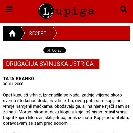
RECEPTI
DRUGAČIJA SVINJSKA JETRICA
TATA BRANKO
30. 01. 2008.
Opet kupuješ vrhnje, iznenadila se Nada, zadnje vrijeme skoro
svemu što kuhaš dodaješ vrhnje. Pa, ovog puta sam kupljeno
vrhnje namjenil mačkama, obožavaju ga, ali na njene riječi sam se
zainatil. Moram skontat neku klopu u koje još nisam stavil vrhnje.
Usput kupim kilo svinjskih jetrica, onak iz inata. Kupljeno u afektu,
opravdavam se sam pred sobom.