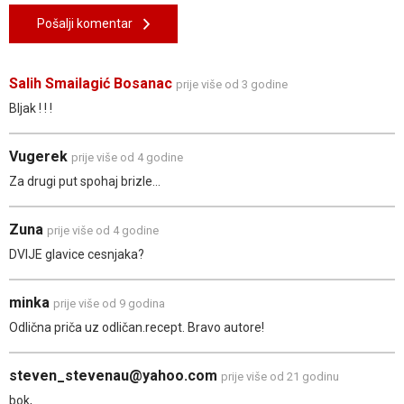
Pošalji komentar
Salih Smailagić Bosanac
prije više od 3 godine
Bljak ! ! !
Vugerek
prije više od 4 godine
Za drugi put spohaj brizle...
Zuna
prije više od 4 godine
DVIJE glavice cesnjaka?
minka
prije više od 9 godina
Odlična priča uz odličan.recept. Bravo autore!
steven_stevenau@yahoo.com
prije više od 21 godinu
bok,