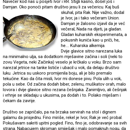
Navečer kod nas u posjeti Ivor i RR. Stigli kasno, došel još i
Damjan. Oko ponoći pitam društvo jesu li za večericu. Kaj buš
skuhal, pita Rak.
Nije važno, dodal
je Ivor, ja i tako večeram Union.
Damjan je žalosno izjavil da je već
večeral, Nada na dijeti, ja gladan.
Gladan kuharskih eksperimenata, a
pokusnih kunića kao u priči, he,
he.... Kuharska alkemija.
Dvije glavice sitno narezana luka
na minimalno ulja, sa dodatkom mješavine začina i soli (neki to
zovu Vegeta, neki Začinka) veselo je krčkalo u voku. Brzo sam
narezal jetrice na tanke listiće i ubacil u vok, da delaju društvo
luku. Jetrica su uskoro promijenila boju, ali je bilo premalo
tekućine. Kao da čita misli, Ivor mi donese pivu. Pola ulih u vok,
pola u sebe. Od začina dodah biber, zelenu, muškatov orah, malo
lovora i dvije glavice sitno rezana češnjaka. Zanimljivo, ali češnjak
i vrhnje se skladaju u ukusima, pa dodah i to. Polako miješam i
čekam da zavrije.
Društvo se zapričalo, pa na brzaka servirah na stol i dignem
galamu da prisjednu. Fino miriše, rekel je Ivor, Rak je već probal.
Pokušavam sakriti upitni pogled. Fino, fino je, odobravanje sa svih
strana. Nabacujem skroman smiješak i malo pomaknuh nogu, da