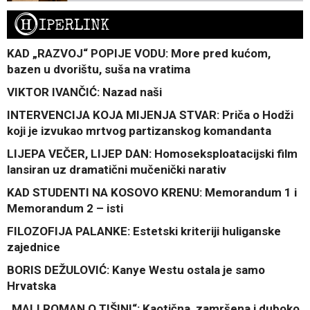
H
IPERLINK
KAD „RAZVOJ“ POPIJE VODU: More pred kućom,
bazen u dvorištu, suša na vratima
VIKTOR IVANČIĆ: Nazad naši
INTERVENCIJA KOJA MIJENJA STVAR: Priča o Hodži
koji je izvukao mrtvog partizanskog komandanta
LIJEPA VEČER, LIJEP DAN: Homoseksploatacijski film
lansiran uz dramatični mučenički narativ
KAD STUDENTI NA KOSOVO KRENU: Memorandum 1 i
Memorandum 2 – isti
FILOZOFIJA PALANKE: Estetski kriteriji huliganske
zajednice
BORIS DEŽULOVIĆ: Kanye Westu ostala je samo
Hrvatska
„MALI ROMAN O TIŠINI“: Kaotična, zamršena i duboko