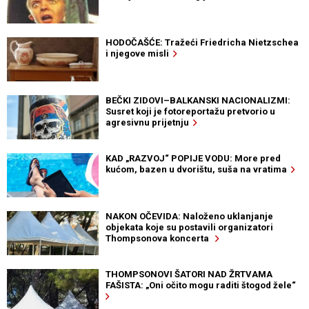
HODOČAŠĆE: Tražeći Friedricha Nietzschea
i njegove misli
BEČKI ZIDOVI–BALKANSKI NACIONALIZMI:
Susret koji je fotoreportažu pretvorio u
agresivnu prijetnju
KAD „RAZVOJ“ POPIJE VODU: More pred
kućom, bazen u dvorištu, suša na vratima
NAKON OČEVIDA: Naloženo uklanjanje
objekata koje su postavili organizatori
Thompsonova koncerta
THOMPSONOVI ŠATORI NAD ŽRTVAMA
FAŠISTA: „Oni očito mogu raditi štogod žele“