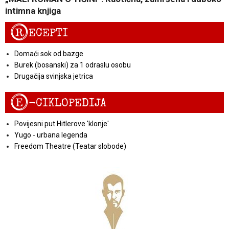
intimna knjiga
R
ECEPTI
Domaći sok od bazge
Burek (bosanski) za 1 odraslu osobu
Drugačija svinjska jetrica
E
-CIKLOPEDIJA
Povijesni put Hitlerove 'klonje'
Yugo - urbana legenda
Freedom Theatre (Teatar slobode)