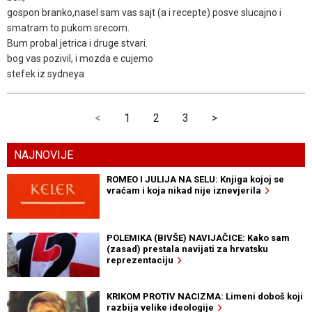
gospon branko,nasel sam vas sajt (a i recepte) posve slucajno i
smatram to pukom srecom.
Bum probal jetrica i druge stvari.
bog vas pozivil, i mozda e cujemo
stefek iz sydneya
<
1
2
3
>
NAJNOVIJE
ROMEO I JULIJA NA SELU: Knjiga kojoj se
vraćam i koja nikad nije iznevjerila
POLEMIKA (BIVŠE) NAVIJAČICE: Kako sam
(zasad) prestala navijati za hrvatsku
reprezentaciju
KRIKOM PROTIV NACIZMA: Limeni doboš koji
razbija velike ideologije