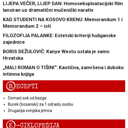
LIJEPA VEČER, LIJEP DAN: Homoseksploatacijski film
lansiran uz dramatični mučenički narativ
KAD STUDENTI NA KOSOVO KRENU: Memorandum 1 i
Memorandum 2 – isti
FILOZOFIJA PALANKE: Estetski kriteriji huliganske
zajednice
BORIS DEŽULOVIĆ: Kanye Westu ostala je samo
Hrvatska
„MALI ROMAN O TIŠINI“: Kaotična, zamršena i duboko
intimna knjiga
R
ECEPTI
Domaći sok od bazge
Burek (bosanski) za 1 odraslu osobu
Drugačija svinjska jetrica
E
-CIKLOPEDIJA