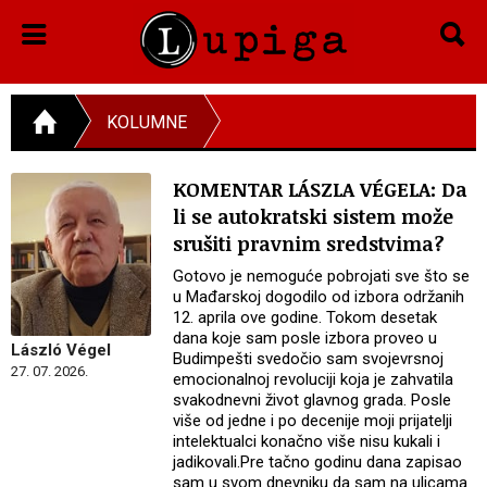
KOLUMNE
KOMENTAR LÁSZLA VÉGELA: Da
li se autokratski sistem može
srušiti pravnim sredstvima?
Gotovo je nemoguće pobrojati sve što se
u Mađarskoj dogodilo od izbora održanih
12. aprila ove godine. Tokom desetak
dana koje sam posle izbora proveo u
László Végel
Budimpešti svedočio sam svojevrsnoj
27. 07. 2026.
emocionalnoj revoluciji koja je zahvatila
svakodnevni život glavnog grada. Posle
više od jedne i po decenije moji prijatelji
intelektualci konačno više nisu kukali i
jadikovali.Pre tačno godinu dana zapisao
sam u svom dnevniku da sam na ulicama