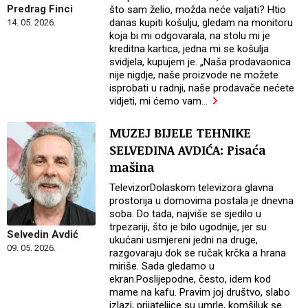
Predrag Finci
što sam želio, možda neće valjati? Htio
danas kupiti košulju, gledam na monitoru
14. 05. 2026.
koja bi mi odgovarala, na stolu mi je
kreditna kartica, jedna mi se košulja
svidjela, kupujem je. „Naša prodavaonica
nije nigdje, naše proizvode ne možete
isprobati u radnji, naše prodavače nećete
vidjeti, mi ćemo vam
…
MUZEJ BIJELE TEHNIKE
SELVEDINA AVDIĆA: Pisaća
mašina
TelevizorDolaskom televizora glavna
prostorija u domovima postala je dnevna
soba. Do tada, najviše se sjedilo u
trpezariji, što je bilo ugodnije, jer su
Selvedin Avdić
ukućani usmjereni jedni na druge,
09. 05. 2026.
razgovaraju dok se ručak krčka a hrana
miriše. Sada gledamo u
ekran.Poslijepodne, često, idem kod
mame na kafu. Pravim joj društvo, slabo
izlazi, prijateljice su umrle, komšiluk se