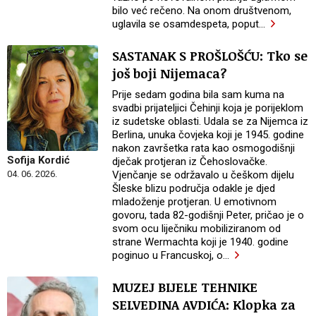
bilo već rečeno. Na onom društvenom,
uglavila se osamdespeta, poput
…
SASTANAK S PROŠLOŠĆU: Tko se
još boji Nijemaca?
Prije sedam godina bila sam kuma na
svadbi prijateljici Čehinji koja je porijeklom
iz sudetske oblasti. Udala se za Nijemca iz
Berlina, unuka čovjeka koji je 1945. godine
nakon završetka rata kao osmogodišnji
Sofija Kordić
dječak protjeran iz Čehoslovačke.
Vjenčanje se održavalo u češkom dijelu
04. 06. 2026.
Šleske blizu područja odakle je djed
mladoženje protjeran. U emotivnom
govoru, tada 82-godišnji Peter, pričao je o
svom ocu liječniku mobiliziranom od
strane Wermachta koji je 1940. godine
poginuo u Francuskoj, o
…
MUZEJ BIJELE TEHNIKE
SELVEDINA AVDIĆA: Klopka za