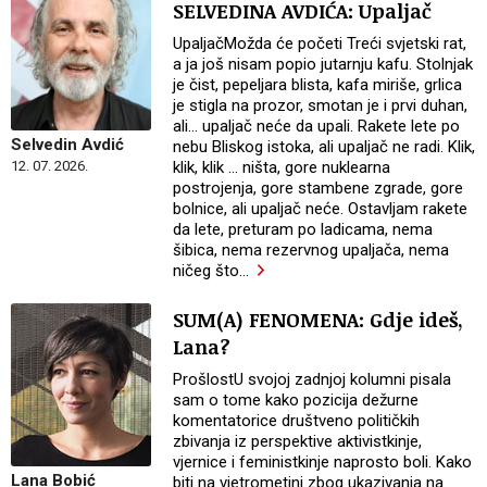
SELVEDINA AVDIĆA: Upaljač
UpaljačMožda će početi Treći svjetski rat,
a ja još nisam popio jutarnju kafu. Stolnjak
je čist, pepeljara blista, kafa miriše, grlica
je stigla na prozor, smotan je i prvi duhan,
ali... upaljač neće da upali. Rakete lete po
Selvedin Avdić
nebu Bliskog istoka, ali upaljač ne radi. Klik,
klik, klik ... ništa, gore nuklearna
12. 07. 2026.
postrojenja, gore stambene zgrade, gore
bolnice, ali upaljač neće. Ostavljam rakete
da lete, preturam po ladicama, nema
šibica, nema rezervnog upaljača, nema
ničeg što
…
SUM(A) FENOMENA: Gdje ideš,
Lana?
ProšlostU svojoj zadnjoj kolumni pisala
sam o tome kako pozicija dežurne
komentatorice društveno političkih
zbivanja iz perspektive aktivistkinje,
vjernice i feministkinje naprosto boli. Kako
Lana Bobić
biti na vjetrometini zbog ukazivanja na