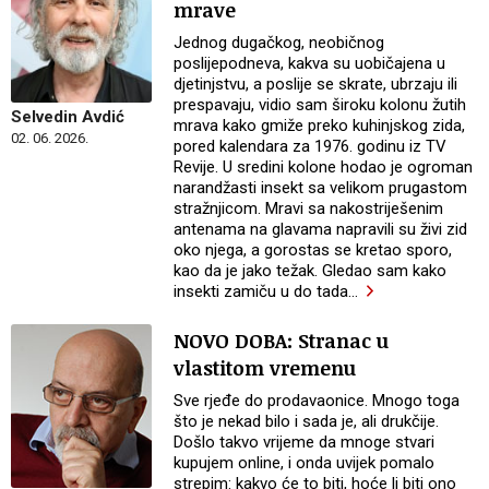
mrave
Jednog dugačkog, neobičnog
poslijepodneva, kakva su uobičajena u
djetinjstvu, a poslije se skrate, ubrzaju ili
prespavaju, vidio sam široku kolonu žutih
Selvedin Avdić
mrava kako gmiže preko kuhinjskog zida,
02. 06. 2026.
pored kalendara za 1976. godinu iz TV
Revije. U sredini kolone hodao je ogroman
narandžasti insekt sa velikom prugastom
stražnjicom. Mravi sa nakostriješenim
antenama na glavama napravili su živi zid
oko njega, a gorostas se kretao sporo,
kao da je jako težak. Gledao sam kako
insekti zamiču u do tada
…
NOVO DOBA: Stranac u
vlastitom vremenu
Sve rjeđe do prodavaonice. Mnogo toga
što je nekad bilo i sada je, ali drukčije.
Došlo takvo vrijeme da mnoge stvari
kupujem online, i onda uvijek pomalo
strepim: kakvo će to biti, hoće li biti ono