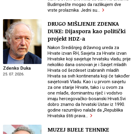
Budimpešte mogao da razlikujem dve
vrste prolaznika. Jedni su
…
DRUGO MIŠLJENJE ZDENKA
DUKE: Dijaspora kao politički
projekt HDZ-a
Nakon Središnjeg državnog ureda za
Hrvate izvan RH, Savjeta za Hrvate izvan
Hrvatske koji savjetuje hrvatsku vladu, prije
nekoliko dana osnovan je i Savjet mladih
Zdenko Duka
Hrvata od šezdeset izabranih mladih
25. 07. 2026.
Hrvata sa svih kontinenata koji će također
savjetovati Vladu. Kao i u prvom savjetu
za one starije Hrvate, tako i u ovom za
one mlađe, dominantnu riječ i vodstvo
imaju hercegovačko-bosanski Hrvati.Svi
dobro znamo da hrvatski Ustav iz 1990.
godine razumljivo nalaže da „Republika
Hrvatska štiti prava
…
MUZEJ BIJELE TEHNIKE