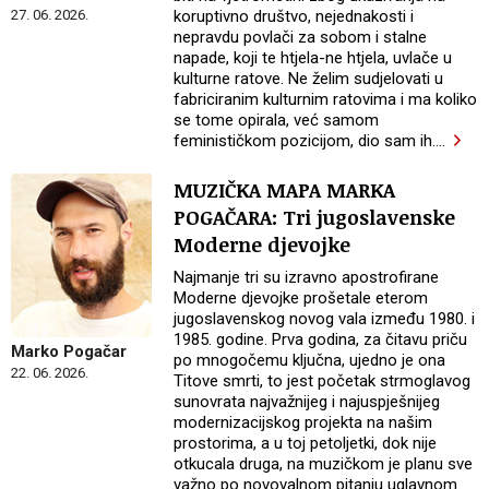
koruptivno društvo, nejednakosti i
27. 06. 2026.
nepravdu povlači za sobom i stalne
napade, koji te htjela-ne htjela, uvlače u
kulturne ratove. Ne želim sudjelovati u
fabriciranim kulturnim ratovima i ma koliko
se tome opirala, već samom
feminističkom pozicijom, dio sam ih.
…
MUZIČKA MAPA MARKA
POGAČARA: Tri jugoslavenske
Moderne djevojke
Najmanje tri su izravno apostrofirane
Moderne djevojke prošetale eterom
jugoslavenskog novog vala između 1980. i
1985. godine. Prva godina, za čitavu priču
Marko Pogačar
po mnogočemu ključna, ujedno je ona
22. 06. 2026.
Titove smrti, to jest početak strmoglavog
sunovrata najvažnijeg i najuspješnijeg
modernizacijskog projekta na našim
prostorima, a u toj petoljetki, dok nije
otkucala druga, na muzičkom je planu sve
važno po novovalnom pitanju uglavnom