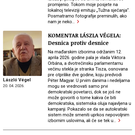
promijenio. Tokom moje posjete na
lokalnoj televiziji emituju „Tužna sjećanja“.
Posmatramo fotografije preminulih, ako
nam je neko
…
KOMENTAR LÁSZLA VÉGELA:
Desnica protiv desnice
Na mađarskim izborima održanim 12.
aprila 2026. godine pala je vlada Viktora
Orbána, a dvotrećinsku parlamentarnu
većinu stekla je stranka Tisza, osnovana
pre otprilike dve godine, koju predvodi
László Végel
Péter Magyar. U prvim danima i nedeljama
mogu se vrednovati samo prvi
20. 04. 2026.
demokratski povetarci, dok se još ne
može govoriti o tome kakva će biti
demokratska, sistemska oluja najavljena u
kampanji. Pokazalo se da se autokratski
sistem može smeniti uprkos nepovoljnim
izbornim uslovima, ali će se tek u
…