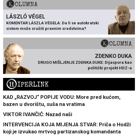
KOLUMNA
LÁSZLÓ VÉGEL
KOMENTAR LÁSZLA VÉGELA: Da li se autokratski
sistem može srušiti pravnim sredstvima?
KOLUMNA
ZDENKO DUKA
DRUGO MIŠLJENJE ZDENKA DUKE: Dijaspora kao
politički projekt HDZ-a
H
IPERLINK
KAD „RAZVOJ“ POPIJE VODU: More pred kućom,
bazen u dvorištu, suša na vratima
VIKTOR IVANČIĆ: Nazad naši
INTERVENCIJA KOJA MIJENJA STVAR: Priča o Hodži
koji je izvukao mrtvog partizanskog komandanta