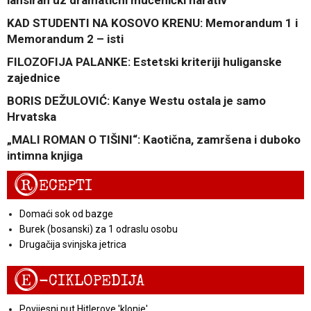
lansiran uz dramatični mučenički narativ
KAD STUDENTI NA KOSOVO KRENU: Memorandum 1 i
Memorandum 2 – isti
FILOZOFIJA PALANKE: Estetski kriteriji huliganske
zajednice
BORIS DEŽULOVIĆ: Kanye Westu ostala je samo
Hrvatska
„MALI ROMAN O TIŠINI“: Kaotična, zamršena i duboko
intimna knjiga
R
ECEPTI
Domaći sok od bazge
Burek (bosanski) za 1 odraslu osobu
Drugačija svinjska jetrica
E
-CIKLOPEDIJA
Povijesni put Hitlerove 'klonje'