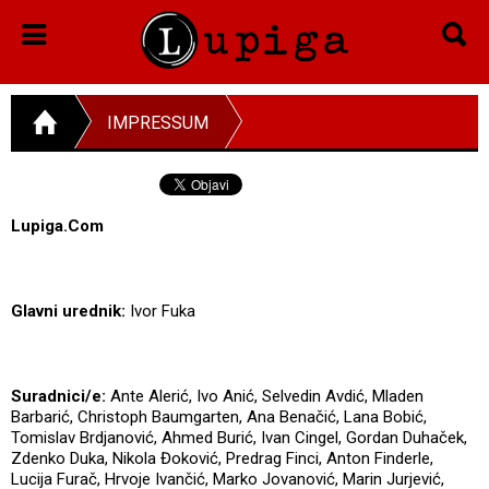
IMPRESSUM
Lupiga.Com
Glavni urednik:
Ivor Fuka
Suradnici/e:
Ante Alerić, Ivo Anić, Selvedin Avdić, Mladen
Barbarić, Christoph Baumgarten, Ana Benačić, Lana Bobić,
Tomislav Brdjanović, Ahmed Burić, Ivan Cingel, Gordan Duhaček,
Zdenko Duka, Nikola Đoković, Predrag Finci, Anton Finderle,
Lucija Furač, Hrvoje Ivančić, Marko Jovanović, Marin Jurjević,