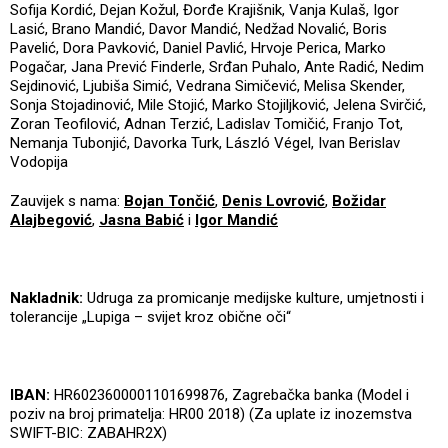
Sofija Kordić, Dejan Kožul, Đorđe Krajišnik, Vanja Kulaš, Igor
Lasić, Brano Mandić, Davor Mandić, Nedžad Novalić, Boris
Pavelić, Dora Pavković, Daniel Pavlić, Hrvoje Perica, Marko
Pogačar, Jana Prević Finderle, Srđan Puhalo, Ante Radić, Nedim
Sejdinović, Ljubiša Simić, Vedrana Simičević, Melisa Skender,
Sonja Stojadinović, Mile Stojić, Marko Stojiljković, Jelena Svirčić,
Zoran Teofilović, Adnan Terzić, Ladislav Tomičić, Franjo Tot,
Nemanja Tubonjić, Davorka Turk, László Végel, Ivan Berislav
Vodopija
Zauvijek s nama:
Bojan Tončić
,
Denis Lovrović
,
Božidar
Alajbegović
,
Jasna Babić
i
Igor Mandić
Nakladnik:
Udruga za promicanje medijske kulture, umjetnosti i
tolerancije „Lupiga – svijet kroz obične oči“
IBAN:
HR6023600001101699876, Zagrebačka banka (Model i
poziv na broj primatelja: HR00
2018) (Za uplate iz inozemstva
SWIFT-BIC: ZABAHR2X)