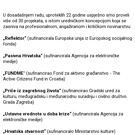
U dosadašnjem radu, uproteklih 22 godine uspješno smo proveli
više od 30 projekata, s istom uredničkom koncepcijom koja se
zasniva na profesionalnom, angažiranom i kritičkom novinarstvu:
„Reflektor“
(sufinancirala Europska unija iz Europskog socijalnog
fonda)
„Pasivna Hrvatska“
(sufinancirala Agencija za elektroničke
medije)
„FUNDME"
(sufinancirao Fond za aktivno građanstvo - The
Active Citizens Fund in Croatia)
„Priče iz zagrebnog života“
(sufinancirao Gradski ured za
kulturu, međugradsku i međunarodnu suradnju i civilno društvo
Grada Zagreba)
„Ustavne vrednote u doba krize“
(sufinancirala Agencija za
elektroničke medije)
„Hrvatska stvarnost“
(sufinanciralo Ministarstvo kulture)