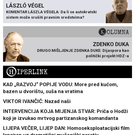
LÁSZLÓ VÉGEL
KOMENTAR LÁSZLA VÉGELA: Da li se autokratski
sistem može srušiti pravnim sredstvima?
KOLUMNA
ZDENKO DUKA
DRUGO MIŠLJENJE ZDENKA DUKE: Dijaspora kao
politički projekt HDZ-a
H
IPERLINK
KAD „RAZVOJ“ POPIJE VODU: More pred kućom,
bazen u dvorištu, suša na vratima
VIKTOR IVANČIĆ: Nazad naši
INTERVENCIJA KOJA MIJENJA STVAR: Priča o Hodži
koji je izvukao mrtvog partizanskog komandanta
LIJEPA VEČER, LIJEP DAN: Homoseksploatacijski film