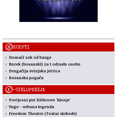
R
ECEPTI
Domaći sok od bazge
Burek (bosanski) za 1 odraslu osobu
Drugačija svinjska jetrica
Bosanska pogača
E
-CIKLOPEDIJA
Povijesni put Hitlerove 'klonje'
Yugo - urbana legenda
Freedom Theatre (Teatar slobode)