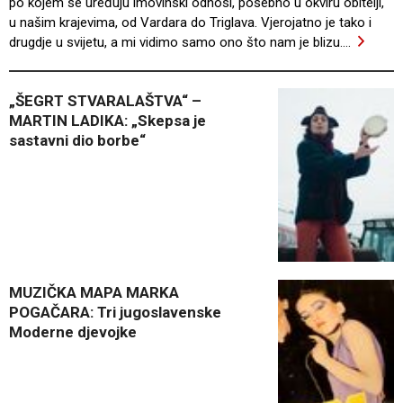
po kojem se uređuju imovinski odnosi, posebno u okviru obitelji,
u našim krajevima, od Vardara do Triglava. Vjerojatno je tako i
drugdje u svijetu, a mi vidimo samo ono što nam je blizu.
…
„ŠEGRT STVARALAŠTVA“ –
MARTIN LADIKA: „Skepsa je
sastavni dio borbe“
MUZIČKA MAPA MARKA
POGAČARA: Tri jugoslavenske
Moderne djevojke