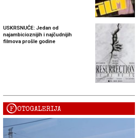
USKRSNUĆE: Jedan od
najambicioznijih i najčudnijih
filmova prošle godine
F
OTOGALERIJA