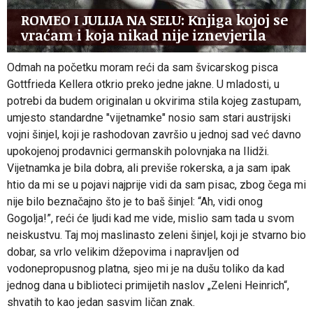
ROMEO I JULIJA NA SELU: Knjiga kojoj se
vraćam i koja nikad nije iznevjerila
Odmah na početku moram reći da sam švicarskog pisca
Gottfrieda Kellera otkrio preko jedne jakne. U mladosti, u
potrebi da budem originalan u okvirima stila kojeg zastupam,
umjesto standardne "vijetnamke" nosio sam stari austrijski
vojni šinjel, koji je rashodovan završio u jednoj sad već davno
upokojenoj prodavnici germanskih polovnjaka na Ilidži.
Vijetnamka je bila dobra, ali previše rokerska, a ja sam ipak
htio da mi se u pojavi najprije vidi da sam pisac, zbog čega mi
nije bilo beznačajno što je to baš šinjel: “Ah, vidi onog
Gogolja!”, reći će ljudi kad me vide, mislio sam tada u svom
neiskustvu. Taj moj maslinasto zeleni šinjel, koji je stvarno bio
dobar, sa vrlo velikim džepovima i napravljen od
vodonepropusnog platna, sjeo mi je na dušu toliko da kad
jednog dana u biblioteci primijetih naslov „Zeleni Heinrich“,
shvatih to kao jedan sasvim ličan znak.