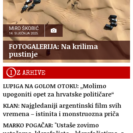
MIRO ŠKOBIĆ
14. SIJEČNJA 2025.
FOTOGALERIJA: Na krilima
pustinje
I
Z ARHIVE
LUPIGA NA GOLOM OTOKU: „Molimo
upogoniti opet za hrvatske političare“
KLAN: Najgledaniji argentinski film svih
vremena – istinita i monstruozna priča
MARKO POGAČAR: "Ustaše zovimo