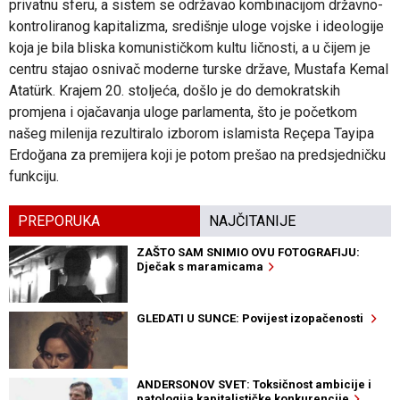
privatnu sferu, a sistem se održavao kombinacijom državno-
kontroliranog kapitalizma, središnje uloge vojske i ideologije
koja je bila bliska komunističkom kultu ličnosti, a u čijem je
centru stajao osnivač moderne turske države, Mustafa Kemal
Atatürk. Krajem 20. stoljeća, došlo je do demokratskih
promjena i ojačavanja uloge parlamenta, što je početkom
našeg milenija rezultiralo izborom islamista Reçepa Tayipa
Erdoğana za premijera koji je potom prešao na predsjedničku
funkciju.
PREPORUKA
NAJČITANIJE
ZAŠTO SAM SNIMIO OVU FOTOGRAFIJU:
Dječak s maramicama
GLEDATI U SUNCE: Povijest izopačenosti
ANDERSONOV SVET: Toksičnost ambicije i
patologija kapitalističke konkurencije