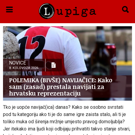
NOVICE
8. KOLOVOZA 2026.
POLEMIKA (BIVŠE) NAVIJAČICE: Kako
sam (zasad) prestala navijati za
hrvatsku reprezentaciju
Tko je uopće navijač(ica) danas? Kako se osobno svrstati
pod tu kategoriju ako ti je do same igre zaista stalo, ali ti je
toliko muka od širenja mržnje umjesto pravog domoljublja?
Jer itekako ima ljudi koji odbijaju prihvatiti takvo stanje stvari,