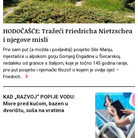
HODOČAŠĆE: Tražeći Friedricha Nietzschea
i njegove misli
Prvi sam put (a možda i posljednji) posjetio Sils-Mariju,
mjestašce u alpskom gorju Gornjeg Engadina u Švicarskoj,
nedaleko od granice s Italijom, koje je točno 145 godina ranije,
prvi put posjetio i njemački filozof o kojem je ovdje riječ –
Friedrich
…
KAD „RAZVOJ“ POPIJE VODU:
More pred kućom, bazen u
dvorištu, suša na vratima