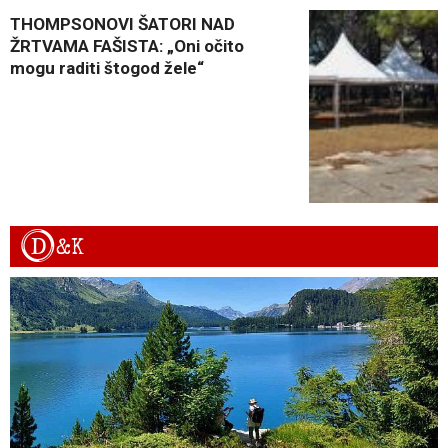
THOMPSONOVI ŠATORI NAD
ŽRTVAMA FAŠISTA: „Oni očito
mogu raditi štogod žele“
D
&K