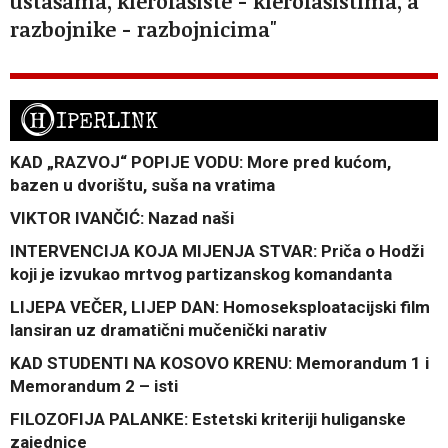
ustašama, klerofašiste - klerofašistima, a
razbojnike - razbojnicima"
H
IPERLINK
KAD „RAZVOJ“ POPIJE VODU: More pred kućom,
bazen u dvorištu, suša na vratima
VIKTOR IVANČIĆ: Nazad naši
INTERVENCIJA KOJA MIJENJA STVAR: Priča o Hodži
koji je izvukao mrtvog partizanskog komandanta
LIJEPA VEČER, LIJEP DAN: Homoseksploatacijski film
lansiran uz dramatični mučenički narativ
KAD STUDENTI NA KOSOVO KRENU: Memorandum 1 i
Memorandum 2 – isti
FILOZOFIJA PALANKE: Estetski kriteriji huliganske
zajednice