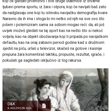
koji će gledati prvenstvo i sve druge utakmice iz stvarne
ljubavi prema sportu, iz žara i otpora, koji će navijati baš zato
da nadglasaju one koji tu istinsku navijačku demografiju kvare.
Naravno da ih ima i stoga bi mi netko od njih na sve ovo što
pišem i polemiziram sama sa sobom mogao reći: da, ali još
uvijek možeš gledati na taj sport kao na nešto što si nekoć
voljela, kao na objekt obožavanja koji ti pripada po navijačkom
defaultu, kao na onaj zabavni period godine kad s društvom
sjediš na piću, urlaš u televizor, skačeš na golove i kasnije
prepuna žara komentiraš taktiku, propuste, rezultat, igrače, i
pokušati ga sagledati isključivo iz tog rakursa.
D&K
8. KOLOVOZA 2026.