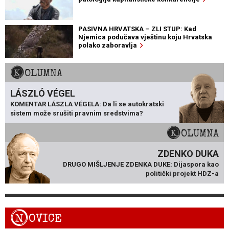
PASIVNA HRVATSKA – ZLI STUP: Kad
Njemica podučava vještinu koju Hrvatska
polako zaboravlja
KOLUMNA
LÁSZLÓ VÉGEL
KOMENTAR LÁSZLA VÉGELA: Da li se autokratski
sistem može srušiti pravnim sredstvima?
KOLUMNA
ZDENKO DUKA
DRUGO MIŠLJENJE ZDENKA DUKE: Dijaspora kao
politički projekt HDZ-a
N
OVICE