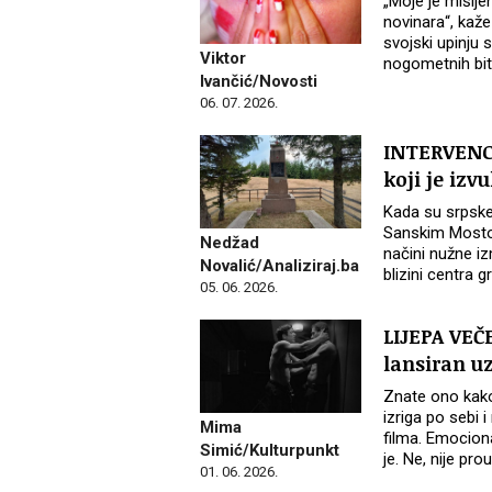
„Moje je mišlje
novinara“, kaže
svojski upinju 
Viktor
nogometnih bit
Ivančić/Novosti
06. 07. 2026.
INTERVENCI
koji je iz
Kada su srpske 
Sanskim Mostom
Nedžad
načini nužne i
Novalić/Analiziraj.ba
blizini centra 
05. 06. 2026.
LIJEPA VEČ
lansiran u
Znate ono kako
izriga po sebi
Mima
filma. Emociona
Simić/Kulturpunkt
je. Ne, nije pro
01. 06. 2026.