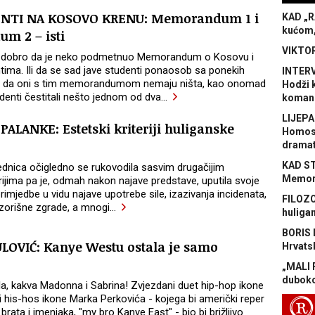
NTI NA KOSOVO KRENU: Memorandum 1 i
KAD „R
kućom,
m 2 – isti
VIKTOR
lo dobro da je neko podmetnuo Memorandum o Kosovu i
tima. Ili da se sad jave studenti ponaosob sa ponekih
INTERV
ažu da oni s tim memorandumom nemaju ništa, kao onomad
Hodži 
denti čestitali nešto jednom od dva
…
koman
LIJEPA
PALANKE: Estetski kriteriji huliganske
Homose
dramat
KAD S
ednica očigledno se rukovodila sasvim drugačijim
Memora
rijima pa je, odmah nakon najave predstave, uputila svoje
rimjedbe u vidu najave upotrebe sile, izazivanja incidenata,
FILOZO
zorišne zgrade, a mnogi
…
huliga
BORIS 
LOVIĆ: Kanye Westu ostala je samo
Hrvats
„MALI 
duboko
a, kakva Madonna i Sabrina! Zvjezdani duet hip-hop ikone
 his-hos ikone Marka Perkovića - kojega bi američki reper
R
brata i imenjaka, "my bro Kanye East" - bio bi brižljivo