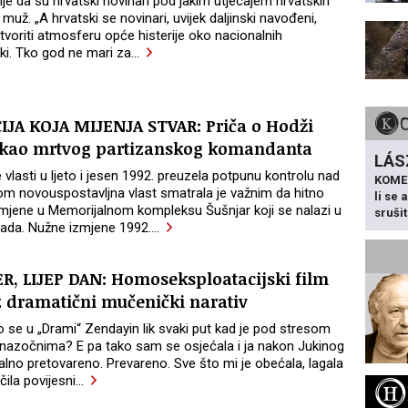
nje da su hrvatski novinari pod jakim utjecajem hrvatskih
 muž. „A hrvatski se novinari, uvijek daljinski navođeni,
stvoriti atmosferu opće histerije oko nacionalnih
ki. Tko god ne mari za
…
JA KOJA MIJENJA STVAR: Priča o Hodži
vukao mrtvog partizanskog komandanta
LÁS
vlasti u ljeto i jesen 1992. preuzela potpunu kontrolu nad
KOME
 novouspostavljna vlast smatrala je važnim da hitno
li se
zmjene u Memorijalnom kompleksu Šušnjar koji se nalazi u
sruši
grada. Nužne izmjene 1992.
…
ER, LIJEP DAN: Homoseksploatacijski film
z dramatični mučenički narativ
 se u „Drami“ Zendayin lik svaki put kad je pod stresom
 i nazočnima? E pa tako sam se osjećala i ja nakon Jukinog
lno pretovareno. Prevareno. Sve što mi je obećala, lagala
učila povijesni
…
H