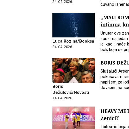
24. 04. 2026.
čuvano iznenađe
„MALI ROMA
intimna kn
Unutar ove zam
zauzima jedan n
Luca Kozina/Booksa
je, kao i inače
24. 04. 2026.
boli, koja se p
BORIS DEŽU
Slušajući Arse
pokušavam sred
napišem za još 
Boris
dovabim na sud
Dežulović/Novosti
14. 04. 2026.
HEAVY META
Zenici?
I bili smo prija