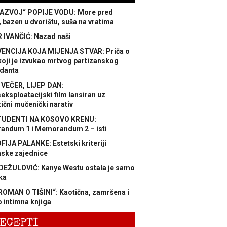
AZVOJ“ POPIJE VODU: More pred
 bazen u dvorištu, suša na vratima
 IVANČIĆ: Nazad naši
ENCIJA KOJA MIJENJA STVAR: Priča o
koji je izvukao mrtvog partizanskog
danta
 VEČER, LIJEP DAN:
ksploatacijski film lansiran uz
ični mučenički narativ
TUDENTI NA KOSOVO KRENU:
ndum 1 i Memorandum 2 – isti
FIJA PALANKE: Estetski kriteriji
nske zajednice
DEŽULOVIĆ: Kanye Westu ostala je samo
ka
ROMAN O TIŠINI“: Kaotična, zamršena i
 intimna knjiga
ECEPTI