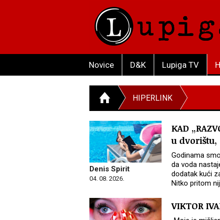
Novice
D&K
Lupiga TV
H
HIPERLINK
KAD „RAZVO
u dvorištu,
Godinama smo p
da voda nastaj
Denis Spirit
dodatak kući za
04. 08. 2026.
Nitko pritom ni
VIKTOR IVA