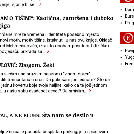
nje, vijorile bi se
…
Doma
Bure
N O TIŠINI“: Kaotična, zamršena i duboko
Druga
jiga
ršene mreže vremena i identiteta posebno mjesto
E
ovi motiv, motiv tišine, istaknut i u naslovu knjige. Okidač
 kod Mehmedinovića, izrazito osoban: prisutnost (fizičke)
Povij
ripovjedaču prikrada sa
…
Yugo
LOVIĆ: Zbogom, Žeki
Free
na sjedim nad praznim papirom i “vinom opijen”
iti tramuntanu u srcu. Da pokušam još jednom? Što da
jednu kovertu boje tvoje haljine, kako da te još jednom
, u našu sobu dvadeset devet? Da smislim
…
L, A NE BLUES: Šta nam se desilo u
telji. Zenica je ponudila besplatan parking, jelo i piće svim