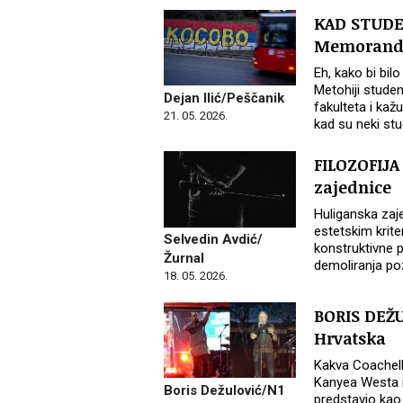
KAD STUDE
Memorandu
Eh, kako bi bi
Metohiji studen
Dejan Ilić/Peščanik
fakulteta i k
21. 05. 2026.
kad su neki stu
FILOZOFIJA 
zajednice
Huliganska zaj
estetskim krite
Selvedin Avdić/
konstruktivne p
Žurnal
demoliranja po
18. 05. 2026.
BORIS DEŽU
Hrvatska
Kakva Coachell
Kanyea Westa i
Boris Dežulović/N1
predstavio kao 