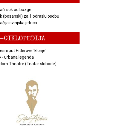
ći sok od bazge
k (bosanski) za 1 odraslu osobu
čija svinjska jetrica
-CIKLOPEDIJA
esni put Hitlerove 'klonje'
 - urbana legenda
dom Theatre (Teatar slobode)