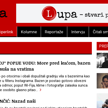
iperlink
Kolumne
Reportaže
Intervju
Čitali s
PRE
J“ POPIJE VODU: More pred kućom, bazen
 suša na vratima
o otocima i obali dopuštali gradnju vila s bazenima kao
e u filteru Instagrama. Bazen je postao gotovo obvezni
 odmor, poput Wi-Fija, klime i fotografije zalaska sunca.
je osobito glasno pitao
…
NČIĆ: Nazad naši