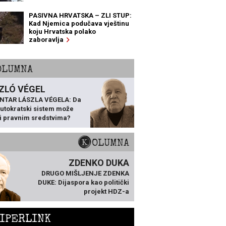
PASIVNA HRVATSKA – ZLI STUP:
Kad Njemica podučava vještinu
koju Hrvatska polako
zaboravlja
KOLUMNA
ZLÓ VÉGEL
NTAR LÁSZLA VÉGELA: Da
 autokratski sistem može
ti pravnim sredstvima?
KOLUMNA
ZDENKO DUKA
DRUGO MIŠLJENJE ZDENKA
DUKE: Dijaspora kao politički
projekt HDZ-a
IPERLINK