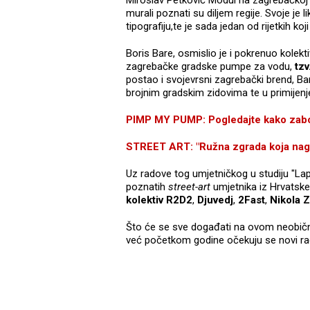
murali poznati su diljem regije. Svoje je l
tipografiju,te je sada jedan od rijetkih ko
Boris Bare, osmislio je i pokrenuo kolekt
zagrebačke gradske pumpe za vodu,
tzv
postao i svojevrsni zagrebački brend, Ba
brojnim gradskim zidovima te u primijenj
PIMP MY PUMP: Pogledajte kako zabo
STREET ART: "Ružna zgrada koja nagri
Uz radove tog umjetničkog u studiju "Lap
poznatih
street-art
umjetnika iz Hrvatske 
kolektiv R2D2
,
Djuvedj
,
2Fast
,
Nikola Z
Što će se sve događati na ovom neobič
već početkom godine očekuju se novi ra