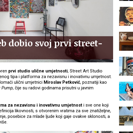
 dobio svoj prvi street-
oren
prvi studio ulične umjetnosti
, Street Art Studio
renog tipa i platforma za nezavisnu i inovativnu umjetnost.
 domaći ulični umjetnici
Miroslav Petković
, poznatiji kao
y Pump
, čije su radovi godinama prisutni u javnim
rma za nezavisnu i inovativnu umjetnost
i sve one koji
finicija likovnosti, s otvorenim vratima za sve znatiželjne,
dnje, posebice za mlade ljude koji gaje ovakve sklonosti, a
iše.