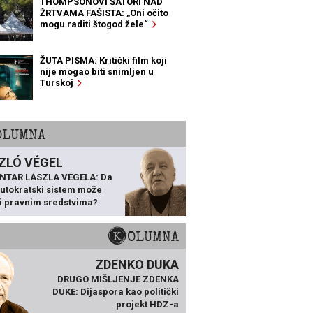
THOMPSONOVI ŠATORI NAD
ŽRTVAMA FAŠISTA: „Oni očito
mogu raditi štogod žele“
ŽUTA PISMA: Kritički film koji
nije mogao biti snimljen u
Turskoj
KOLUMNA
ZLÓ VÉGEL
NTAR LÁSZLA VÉGELA: Da
 autokratski sistem može
ti pravnim sredstvima?
KOLUMNA
ZDENKO DUKA
DRUGO MIŠLJENJE ZDENKA
DUKE: Dijaspora kao politički
projekt HDZ-a