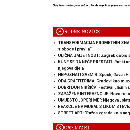
Ovaj tekst nastao je uz potporu Fonda za poticanje pluralizma i 
S
RODNE NOVICE
TRANSFORMACIJA PROMETNIH ZNAKOV
slobode i pravila“
ULIČNA UMJETNOST: Zagreb dobio sj
KUNE SE DA NEĆE PRESTATI: Ruski umje
njegova djela
NEPOZNATI SVEMIR: Spock, đava i Hr
ODA GRAFITERIMA: Gradovi kao muze
DOBRI DUH NIKŠIĆA: Festival uličnih s
ZAPAŽENE INTERVENCIJE: Novo ruho j
UMJESTO „OPERI ME“: Njegova „platna“
REAKCIJE NA MURAL S LIKOM STEVEA 
STREET ART: "Ružna zgrada koja nagri
K
OMENTARI