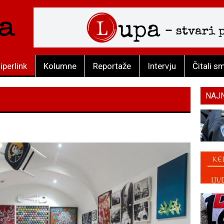
iperlink
Kolumne
Reportaže
Intervju
Čitali s
NAJ