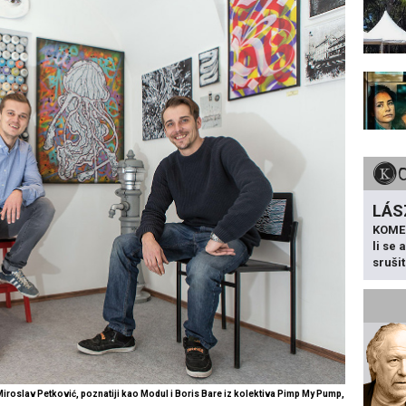
LÁS
KOME
li se
sruši
i Miroslav Petković, poznatiji kao Modul i Boris Bare iz kolektiva Pimp My Pump,