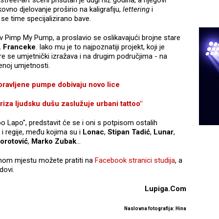
ikovno djelovanje proširio na kaligrafiju,
lettering
i
ji se time specijalizirano bave.
iv Pimp My Pump, a proslavio se oslikavajući brojne stare
. Franceke
. Iako mu je to najpoznatiji projekt, koji je
re se umjetnički izražava i na drugim područjima - na
enoj umjetnosti.
ravljene pumpe dobivaju novo lice
za ljudsku dušu zaslužuje urbani tattoo"
o Lapo", predstavit će se i oni s potpisom ostalih
i regije, među kojima su i
Lonac
,
Stipan Tadić
,
Lunar
,
orotović
,
Marko Zubak
...
nom mjestu možete pratiti na
Facebook stranici studija
, a
dovi.
Lupiga.Com
Naslovna fotografija: Hina