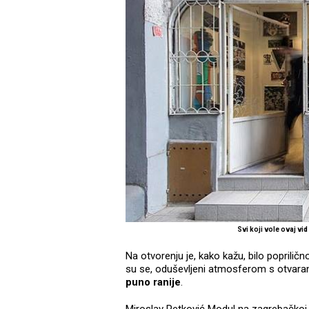
Svi koji vole ovaj vi
Na otvorenju je, kako kažu, bilo poprilično
su se, oduševljeni atmosferom s otvaran
puno ranije
.
Miroslav Petković Modul na zagrebačko