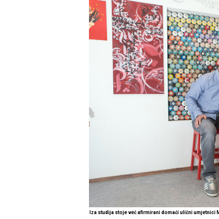
Iza studija stoje već afirmirani domaći ulični umjetnic