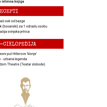
 intimna knjiga
ECEPTI
ći sok od bazge
k (bosanski) za 1 odraslu osobu
čija svinjska jetrica
-CIKLOPEDIJA
esni put Hitlerove 'klonje'
 - urbana legenda
dom Theatre (Teatar slobode)