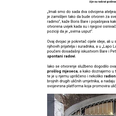
čije su radovi godin
„Imali smo do sada dva odvojena ateljea, a
je zamišljen tako da bude otvoren za sve
radimo“, kaže Boris Bare i pojašnjava ka
otvorena uvijek kada su i njegovi osnivači
poziciji da je „svima usput“.
Ovaj dvojac je pokretač cijele ideje, ali u 
njihovih prijatelja i suradnika, a u „Lapo 
poučeni dosadašnji iskustvom Bare i Petk
spontani radovi
.
Iako se otvorenje službeno dogodilo ovaj
prošlog mjeseca
, a kako doznajemo u ti
te je u njemu upriličeno i nekoliko
radion
brojnih drugih uličnih umjetnika, a nadaj
svojevrsna platforma koja promovira uli