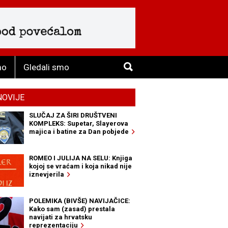
mo
Gledali smo
NOVIJE
SLUČAJ ZA ŠIRI DRUŠTVENI
KOMPLEKS: Supetar, Slayerova
majica i batine za Dan pobjede
ROMEO I JULIJA NA SELU: Knjiga
kojoj se vraćam i koja nikad nije
iznevjerila
POLEMIKA (BIVŠE) NAVIJAČICE:
Kako sam (zasad) prestala
navijati za hrvatsku
reprezentaciju