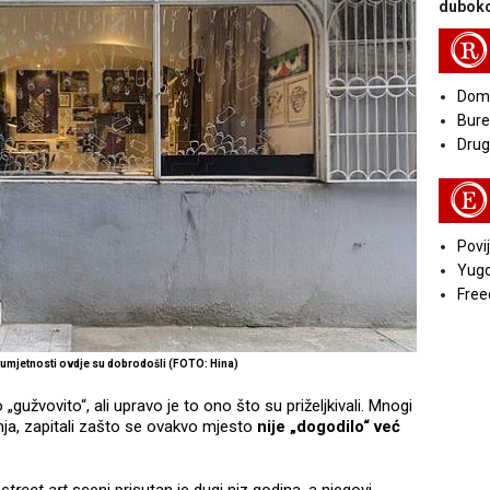
duboko
R
Doma
Bure
Druga
E
Povij
Yugo
Free
d umjetnosti ovdje su dobrodošli (FOTO: Hina)
 „gužvovito“, ali upravo je to ono što su priželjkivali. Mnogi
ja, zapitali zašto se ovakvo mjesto
nije „dogodilo“ već
j
street-art
sceni prisutan je dugi niz godina, a njegovi