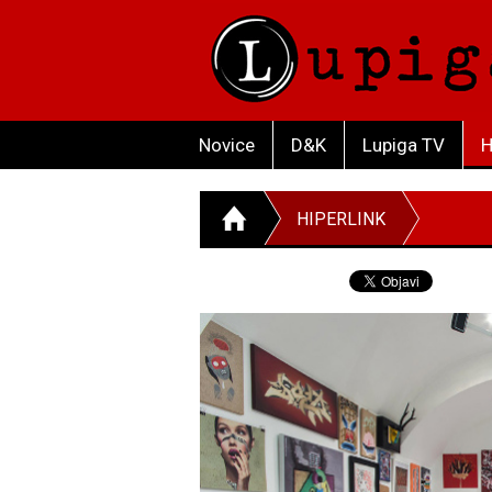
Novice
D&K
Lupiga TV
H
HIPERLINK