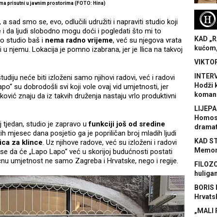
ama prisutni u javnim prostorima (FOTO: Hina)
H
 sad smo se, evo, odlučili udružiti i napraviti studio koji
 i da ljudi slobodno mogu doći i pogledati što mi to
KAD „R
ko studio baš i
nema radno vrijeme
, već su njegova vrata
kućom,
 u njemu. Lokacija je pomno izabrana, jer je Ilica na takvoj
VIKTOR
INTERV
studiju neće biti izloženi samo njihovi radovi, već i radovi
Hodži 
Lapo“ su dobrodošli svi koji vole ovaj vid umjetnosti, jer
koman
ović znaju da iz takvih druženja nastaju vrlo produktivni
LIJEPA
Homose
 tjedan, studio je zapravo u
funkciji još od sredine
dramat
h mjesec dana posjetio ga je popriličan broj mladih ljudi
KAD S
ica za klince
. Uz njihove radove, već su izloženi i radovi
Memora
u se da će „Lapo Lapo“ već u skorijoj budućnosti postati
čnu umjetnost ne samo Zagreba i Hrvatske, nego i regije.
FILOZO
huliga
BORIS 
Hrvats
„MALI 