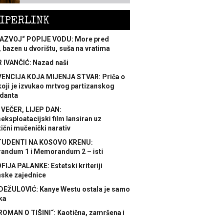
IPERLINK
AZVOJ“ POPIJE VODU: More pred
 bazen u dvorištu, suša na vratima
 IVANČIĆ: Nazad naši
ENCIJA KOJA MIJENJA STVAR: Priča o
koji je izvukao mrtvog partizanskog
danta
 VEČER, LIJEP DAN:
ksploatacijski film lansiran uz
ični mučenički narativ
TUDENTI NA KOSOVO KRENU:
ndum 1 i Memorandum 2 – isti
FIJA PALANKE: Estetski kriteriji
nske zajednice
DEŽULOVIĆ: Kanye Westu ostala je samo
ka
ROMAN O TIŠINI“: Kaotična, zamršena i