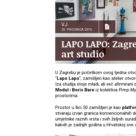
V.J.
25. PROSINCA 2015.
LAPO LAPO: Zagreb
art studio
U Zagrebu je početkom ovog tjedna otv
"
Lapo Lapo
", zamišljen kao atelier otvo
Iza studija stoje mladi, ali već afirmirani
Modul
i
Boris Bare
iz kolektiva
Pimp M
prostorima.
Prostor u Ilici 50 zamišljen je kao
platfo
stvaraju izvan granica konvencionalnih de
umjetnike raznih vrsta i svih željnih sura
kakvih je zadnjih godina u Hrvatskoj sve v