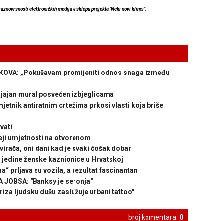
raznovrsnosti elektroničkih medija u sklopu projekta "Neki novi klinci".
A: „Pokušavam promijeniti odnos snaga između
ajan mural posvećen izbjeglicama
tnik antiratnim crtežima prkosi vlasti koja briše
vati
ji umjetnosti na otvorenom
virača, oni dani kad je svaki ćošak dobar
edine ženske kaznionice u Hrvatskoj
 prljava su vozila, a rezultat fascinantan
JOBSA: "Banksy je seronja"
za ljudsku dušu zaslužuje urbani tattoo"
broj komentara:
0