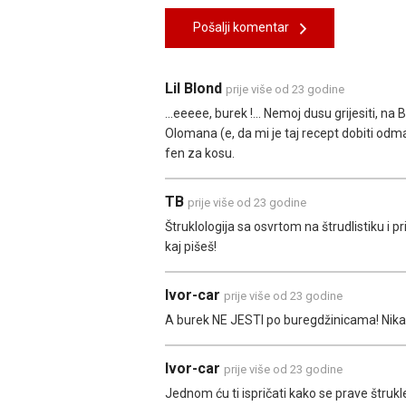
Pošalji komentar
Lil Blond
prije više od 23 godine
...eeeee, burek !... Nemoj dusu grijesiti, na 
Olomana (e, da mi je taj recept dobiti odmah 
fen za kosu.
TB
prije više od 23 godine
Štruklologija sa osvrtom na štrudlistiku i 
kaj pišeš!
Ivor-car
prije više od 23 godine
A burek NE JESTI po buregdžinicama! Nikad
Ivor-car
prije više od 23 godine
Jednom ću ti ispričati kako se prave štrukl