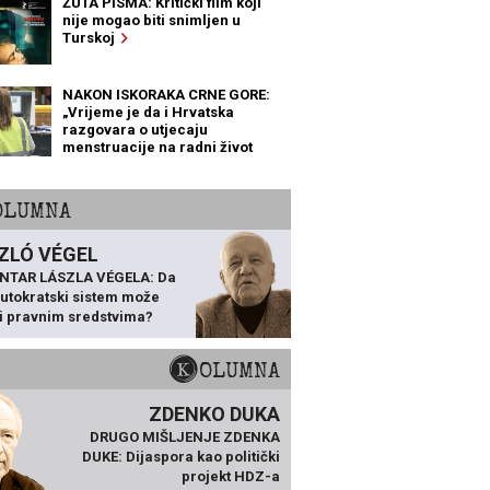
ŽUTA PISMA: Kritički film koji
nije mogao biti snimljen u
Turskoj
NAKON ISKORAKA CRNE GORE:
„Vrijeme je da i Hrvatska
razgovara o utjecaju
menstruacije na radni život
žena“
KOLUMNA
ZLÓ VÉGEL
NTAR LÁSZLA VÉGELA: Da
 autokratski sistem može
ti pravnim sredstvima?
KOLUMNA
ZDENKO DUKA
DRUGO MIŠLJENJE ZDENKA
DUKE: Dijaspora kao politički
projekt HDZ-a