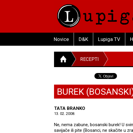
Novice
D&K
Lupiga TV
H
RECEPTI
BUREK (BOSANSKI
TATA BRANKO
13. 02. 2008.
Ne, nema zabune, bosanski burek! U svi
savijače ili pite (Bosanci, ne skačite u z