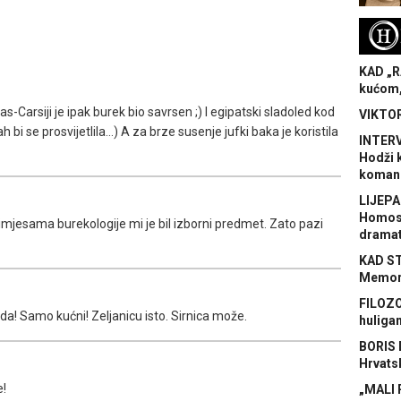
H
KAD „R
kućom,
Bas-Carsiji je ipak burek bio savrsen ;) I egipatski sladoled kod
VIKTOR
bi se prosvijetlila...) A za brze susenje jufki baka je koristila
INTERV
Hodži 
koman
LIJEPA
Homose
primjesama burekologije mi je bil izborni predmet. Zato pazi
dramat
KAD S
Memora
FILOZO
a! Samo kućni! Zeljanicu isto. Sirnica može.
huliga
BORIS 
Hrvats
e!
„MALI 