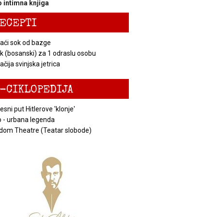
 intimna knjiga
ECEPTI
ći sok od bazge
k (bosanski) za 1 odraslu osobu
čija svinjska jetrica
-CIKLOPEDIJA
esni put Hitlerove 'klonje'
 - urbana legenda
dom Theatre (Teatar slobode)