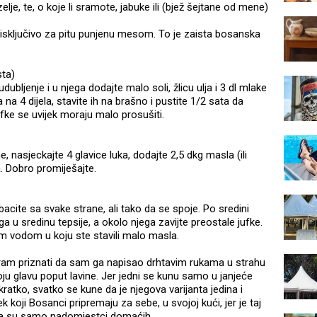
zelje, te, o koje li sramote, jabuke ili (bjež šejtane od mene)
n isključivo za pitu punjenu mesom. To je zaista bosanska
sta)
dubljenje i u njega dodajte malo soli, žlicu ulja i 3 dl mlake
a na 4 dijela, stavite ih na brašno i pustite 1/2 sata da
Jufke se uvijek moraju malo prosušiti.
, nasjeckajte 4 glavice luka, dodajte 2,5 dkg masla (ili
a. Dobro promiješajte.
ite sa svake strane, ali tako da se spoje. Po sredini
ga u sredinu tepsije, a okolo njega zavijte preostale jufke.
om vodom u koju ste stavili malo masla.
oram priznati da sam ga napisao drhtavim rukama u strahu
oju glavu poput lavine. Jer jedni se kunu samo u janjeće
kratko, svatko se kune da je njegova varijanta jedina i
oji Bosanci pripremaju za sebe, u svojoj kući, jer je taj
ama su samo nadomjestci domaćih.