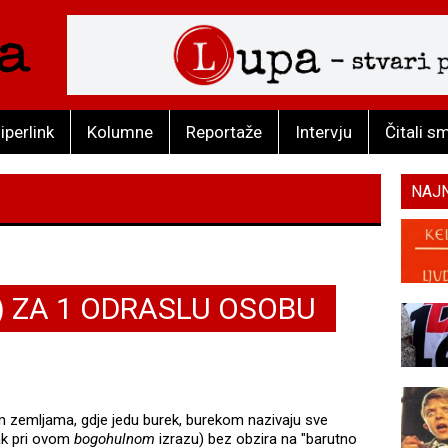
iperlink
Kolumne
Reportaže
Intervju
Čitali s
NAJ
) ZA 1 ODRASLU OSOBU
m zemljama, gdje jedu burek, burekom nazivaju sve
rak pri ovom
bogohulnom
izrazu) bez obzira na "barutno