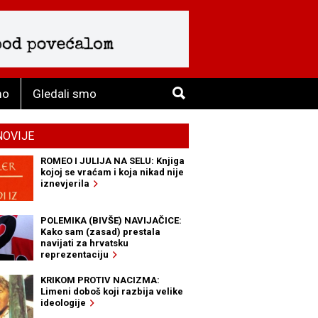
mo
Gledali smo
NOVIJE
ROMEO I JULIJA NA SELU: Knjiga
kojoj se vraćam i koja nikad nije
iznevjerila
POLEMIKA (BIVŠE) NAVIJAČICE:
Kako sam (zasad) prestala
navijati za hrvatsku
reprezentaciju
KRIKOM PROTIV NACIZMA:
Limeni doboš koji razbija velike
ideologije