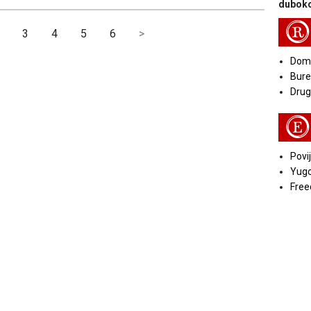
duboko
R
3
4
5
6
>
Doma
Bure
Druga
E
Povij
Yugo
Free