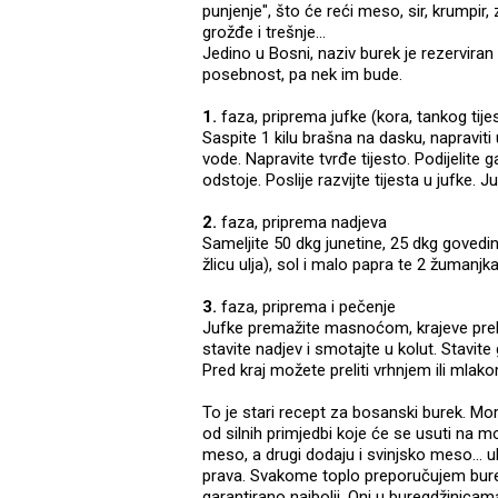
punjenje", što će reći meso, sir, krumpir, 
grožđe i trešnje...
Jedino u Bosni, naziv burek je rezervira
posebnost, pa nek im bude.
1.
faza, priprema jufke (kora, tankog tije
Saspite 1 kilu brašna na dasku, napraviti u
vode. Napravite tvrđe tijesto. Podijelite g
odstoje. Poslije razvijte tijesta u jufke. 
2.
faza, priprema nadjeva
Sameljite 50 dkg junetine, 25 dkg govedine
žlicu ulja), sol i malo papra te 2 žumanjk
3.
faza, priprema i pečenje
Jufke premažite masnoćom, krajeve prebac
stavite nadjev i smotajte u kolut. Stavite 
Pred kraj možete preliti vrhnjem ili mlak
To je stari recept za bosanski burek. M
od silnih primjedbi koje će se usuti na m
meso, a drugi dodaju i svinjsko meso... u
prava. Svakome toplo preporučujem burek k
garantirano najbolji. Oni u buregdžinic