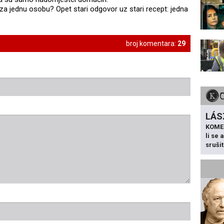
na za jednu osobu? Opet stari odgovor uz stari recept: jedna
broj komentara:
29
LÁS
KOME
li se
sruši