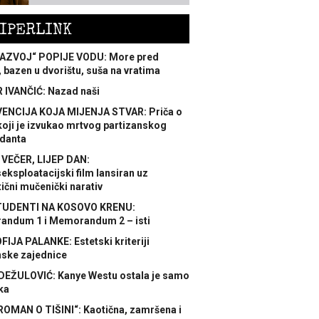
IPERLINK
AZVOJ“ POPIJE VODU: More pred
 bazen u dvorištu, suša na vratima
 IVANČIĆ: Nazad naši
ENCIJA KOJA MIJENJA STVAR: Priča o
koji je izvukao mrtvog partizanskog
danta
 VEČER, LIJEP DAN:
ksploatacijski film lansiran uz
ični mučenički narativ
TUDENTI NA KOSOVO KRENU:
ndum 1 i Memorandum 2 – isti
FIJA PALANKE: Estetski kriteriji
nske zajednice
DEŽULOVIĆ: Kanye Westu ostala je samo
ka
ROMAN O TIŠINI“: Kaotična, zamršena i