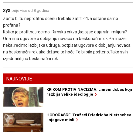
xyx
prije više od 8 godina
Zašto bi tu neprofitnu scenu trebalo zatrti??Da ostane samo
profitna?
Koliko je profitna ,recimo ,Rimska crkva ,kojoj se daju silni milijuni?
Ona ima ugovore o dobijanju novaca na beskonačni rok.Pa može i
neka ,recimo lezbijska udruga, potpisat ugovore o dobijanju novaca
na beskonačni rok,ako država to hoće.To bi bilo pošteno.Tako svih
izjednačiti,na beskonačni rok.
NAJNOVIJE
KRIKOM PROTIV NACIZMA: Limeni doboš koji
razbija velike ideologije
HODOČAŠĆE: Tražeći Friedricha Nietzschea
i njegove misli