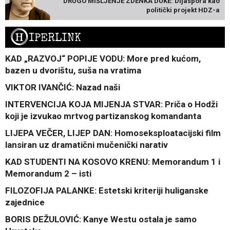
DRUGO MIŠLJENJE ZDENKA DUKE: Dijaspora kao
politički projekt HDZ-a
H
IPERLINK
KAD „RAZVOJ“ POPIJE VODU: More pred kućom,
bazen u dvorištu, suša na vratima
VIKTOR IVANČIĆ: Nazad naši
INTERVENCIJA KOJA MIJENJA STVAR: Priča o Hodži
koji je izvukao mrtvog partizanskog komandanta
LIJEPA VEČER, LIJEP DAN: Homoseksploatacijski film
lansiran uz dramatični mučenički narativ
KAD STUDENTI NA KOSOVO KRENU: Memorandum 1 i
Memorandum 2 – isti
FILOZOFIJA PALANKE: Estetski kriteriji huliganske
zajednice
BORIS DEŽULOVIĆ: Kanye Westu ostala je samo