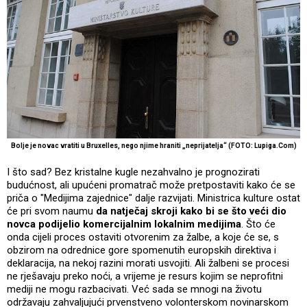
Bolje je novac vratiti u Bruxelles, nego njime hraniti „neprijatelja“
(FOTO: Lupiga.Com)
I što sad? Bez kristalne kugle nezahvalno je prognozirati
budućnost, ali upućeni promatrač može pretpostaviti kako će se
priča o "Medijima zajednice" dalje razvijati. Ministrica kulture ostat
će pri svom naumu
da natječaj skroji kako bi se što veći dio
novca podijelio komercijalnim lokalnim medijima
. Što će
onda cijeli proces ostaviti otvorenim za žalbe, a koje će se, s
obzirom na odrednice gore spomenutih europskih direktiva i
deklaracija, na nekoj razini morati usvojiti. Ali žalbeni se procesi
ne rješavaju preko noći, a vrijeme je resurs kojim se neprofitni
mediji ne mogu razbacivati. Već sada se mnogi na životu
održavaju zahvaljujući prvenstveno volonterskom novinarskom