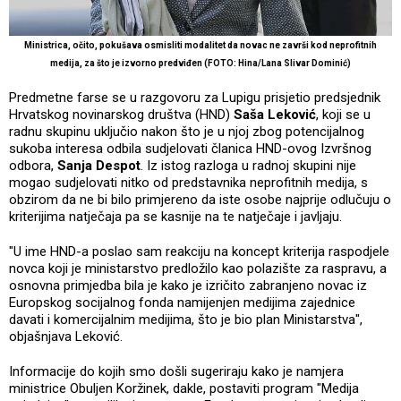
Ministrica, očito, pokušava osmisliti modalitet da novac ne završi kod neprofitnih
medija, za što je izvorno predviđen (FOTO: Hina/Lana Slivar Dominić)
Predmetne farse se u razgovoru za Lupigu prisjetio predsjednik
Hrvatskog novinarskog društva (HND)
Saša Leković
, koji se u
radnu skupinu uključio nakon što je u njoj zbog potencijalnog
sukoba interesa odbila sudjelovati članica HND-ovog Izvršnog
odbora,
Sanja Despot
. Iz istog razloga u radnoj skupini nije
mogao sudjelovati nitko od predstavnika neprofitnih medija, s
obzirom da ne bi bilo primjereno da iste osobe najprije odlučuju o
kriterijima natječaja pa se kasnije na te natječaje i javljaju.
"U ime HND-a poslao sam reakciju na koncept kriterija raspodjele
novca koji je ministarstvo predložilo kao polazište za raspravu, a
osnovna primjedba bila je kako je izričito zabranjeno novac iz
Europskog socijalnog fonda namijenjen medijima zajednice
davati i komercijalnim medijima, što je bio plan Ministarstva",
objašnjava Leković.
Informacije do kojih smo došli sugeriraju kako je namjera
ministrice Obuljen Koržinek, dakle, postaviti program "Medija