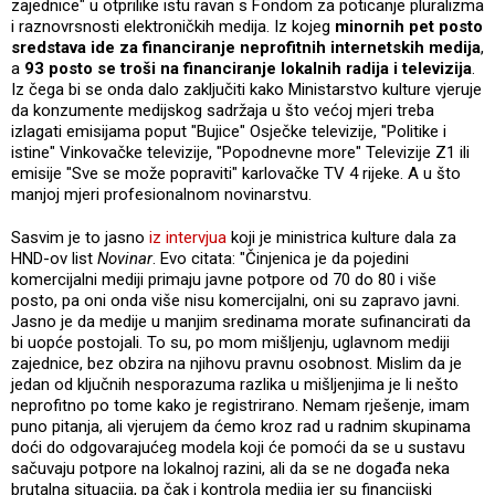
zajednice" u otprilike istu ravan s Fondom za poticanje pluralizma
i raznovrsnosti elektroničkih medija. Iz kojeg
minornih pet posto
sredstava ide za financiranje neprofitnih internetskih medija
,
a
93 posto se troši na financiranje lokalnih radija i televizija
.
Iz čega bi se onda dalo zaključiti kako Ministarstvo kulture vjeruje
da konzumente medijskog sadržaja u što većoj mjeri treba
izlagati emisijama poput "Bujice" Osječke televizije, "Politike i
istine" Vinkovačke televizije, "Popodnevne more" Televizije Z1 ili
emisije "Sve se može popraviti" karlovačke TV 4 rijeke. A u što
manjoj mjeri profesionalnom novinarstvu.
Sasvim je to jasno
iz intervjua
koji je ministrica kulture dala za
HND-ov list
Novinar
. Evo citata: "Činjenica je da pojedini
komercijalni mediji primaju javne potpore od 70 do 80 i više
posto, pa oni onda više nisu komercijalni, oni su zapravo javni.
Jasno je da medije u manjim sredinama morate sufinancirati da
bi uopće postojali. To su, po mom mišljenju, uglavnom mediji
zajednice, bez obzira na njihovu pravnu osobnost. Mislim da je
jedan od ključnih nesporazuma razlika u mišljenjima je li nešto
neprofitno po tome kako je registrirano. Nemam rješenje, imam
puno pitanja, ali vjerujem da ćemo kroz rad u radnim skupinama
doći do odgovarajućeg modela koji će pomoći da se u sustavu
sačuvaju potpore na lokalnoj razini, ali da se ne događa neka
brutalna situacija, pa čak i kontrola medija jer su financijski