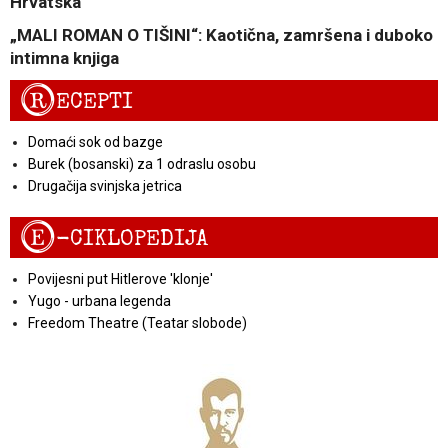
Hrvatska
„MALI ROMAN O TIŠINI“: Kaotična, zamršena i duboko
intimna knjiga
R
ECEPTI
Domaći sok od bazge
Burek (bosanski) za 1 odraslu osobu
Drugačija svinjska jetrica
E
-CIKLOPEDIJA
Povijesni put Hitlerove 'klonje'
Yugo - urbana legenda
Freedom Theatre (Teatar slobode)