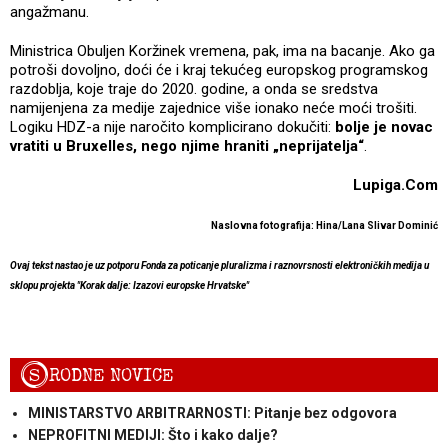
angažmanu.
Ministrica Obuljen Koržinek vremena, pak, ima na bacanje. Ako ga
potroši dovoljno, doći će i kraj tekućeg europskog programskog
razdoblja, koje traje do 2020. godine, a onda se sredstva
namijenjena za medije zajednice više ionako neće moći trošiti.
Logiku HDZ-a nije naročito komplicirano dokučiti:
bolje je novac
vratiti u Bruxelles, nego njime hraniti „neprijatelja“
.
Lupiga.Com
Naslovna fotografija: Hina/Lana Slivar Dominić
Ovaj tekst nastao je uz potporu Fonda za poticanje pluralizma i raznovrsnosti elektroničkih medija u
sklopu projekta "Korak dalje: Izazovi europske Hrvatske"
S
RODNE NOVICE
MINISTARSTVO ARBITRARNOSTI: Pitanje bez odgovora
NEPROFITNI MEDIJI: Što i kako dalje?