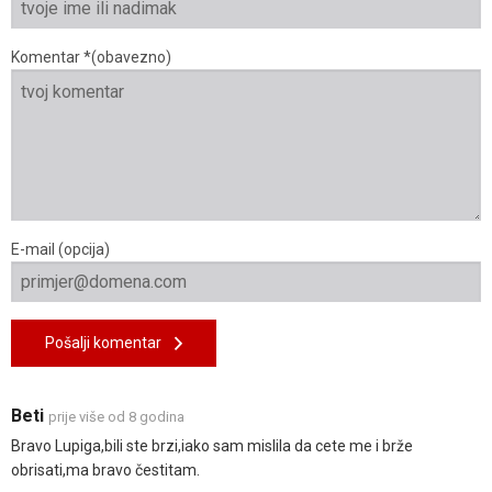
Komentar *(obavezno)
E-mail (opcija)
Pošalji komentar
Beti
prije više od 8 godina
Bravo Lupiga,bili ste brzi,iako sam mislila da cete me i brže
obrisati,ma bravo čestitam.