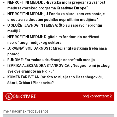
NEPROFITNI MEDIJI: „Hrvatska mora prepoznati važnost
međusektorskog programa Kreativne Europe“
NEPROFITNI MEDIJI: „U Fondu za pluralizam već postoje
sredstva za dodatnu podršku neprofitnim medijima“
U SLUŽBI JAVNOG INTERESA: Što su zapravo neprofitni
mediji?
NEPROFITNI MEDIJI: Digitalnim fondom do održivosti
neprofitnog medijskog sektora
„CRVENA“ SOLIDARNOST: Mreži antifašistkinja treba naša
pomoć
FUNDME: Formalno udruživanje neprofitnih medija
ISPRIKA ALEKSANDRA STANKOVIĆA: „Neugodno mi je zbog
sve ove sramote na HRT-u“
KOMENTAR IVE ANIĆA: Što to nije jasno Hasanbegoviću,
Škori, Grbinu i Plenkoviću?
K
OMENTARI
broj komentara:
2
Ime / nadimak *(obavezno)