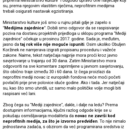
priprema Ministarstvo kulture" i odgodio upravo one natječaje koji
su, prema njegovim vlastitim riječima, neprofitnim medijima
trebali osigurati nastavak egzistiranja.
Ministarstvo kulture još smo u rujnu pitali gdje je zapelo s
"Medijima zajednice"
. Dobili smo odgovor da se raspisivanje
poziva na dostavu projektnih prijedloga u sklopu programa "Mediji
zajednice" očekuje u prosincu 2017. godine. Sada je, međutim,
jasno da
taj rok više nije moguće ispuniti
. Osim ukoliko Obuljen
Koržinek ne namjerava izigrati propisanu proceduru i važeće
zakone. Naime, tekst natječaja najprije mora proći kroz javno
savjetovanje u trajanju od 30 dana. Zatim Ministarstvo mora
odgovoriti na sve komentare zaprimljene u javnom savjetovanju,
što obično traje između 30 i 60 dana. Iz čega proizlazi da
neprofitni mediji novac iz europskih fondova neće moći početi
povlačiti prije prve polovice iduće godine. Ako i tada. Jer natječaji
su, kao što smo utvrdili, uz samo malo političke volje mogli biti
raspisani već lani.
Zbog čega su "Mediji zajednice", dakle, i dalje na ledu? Prema
dostupnim informacijama, ključni razlog odgode krije se u
pokušaju osmišljavanja modaliteta da
novac ne završi kod
neprofitnih medija, za što je izvorno predviđen
. To nije nimalo
jednostavna zadaća, s obzirom da već programirana sredstva iz