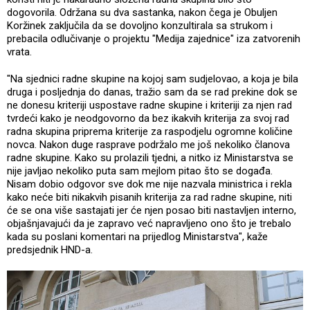
dogovorila. Održana su dva sastanka, nakon čega je Obuljen
Koržinek zaključila da se dovoljno konzultirala sa strukom i
prebacila odlučivanje o projektu "Medija zajednice" iza zatvorenih
vrata.
"Na sjednici radne skupine na kojoj sam sudjelovao, a koja je bila
druga i posljednja do danas, tražio sam da se rad prekine dok se
ne donesu kriteriji uspostave radne skupine i kriteriji za njen rad
tvrdeći kako je neodgovorno da bez ikakvih kriterija za svoj rad
radna skupina priprema kriterije za raspodjelu ogromne količine
novca. Nakon duge rasprave podržalo me još nekoliko članova
radne skupine. Kako su prolazili tjedni, a nitko iz Ministarstva se
nije javljao nekoliko puta sam mejlom pitao što se događa.
Nisam dobio odgovor sve dok me nije nazvala ministrica i rekla
kako neće biti nikakvih pisanih kriterija za rad radne skupine, niti
će se ona više sastajati jer će njen posao biti nastavljen interno,
objašnjavajući da je zapravo već napravljeno ono što je trebalo
kada su poslani komentari na prijedlog Ministarstva", kaže
predsjednik HND-a.