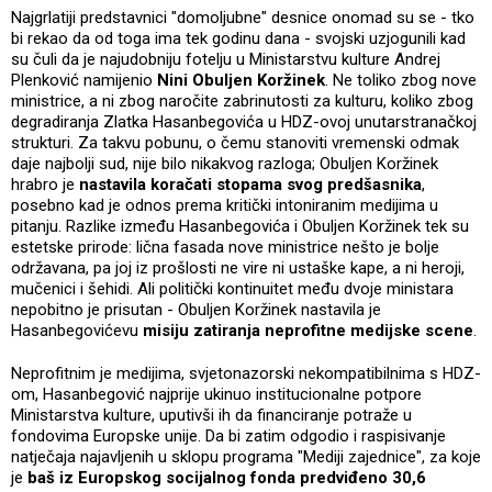
Najgrlatiji predstavnici "domoljubne" desnice onomad su se - tko
bi rekao da od toga ima tek godinu dana - svojski uzjogunili kad
su čuli da je najudobniju fotelju u Ministarstvu kulture Andrej
Plenković namijenio
Nini Obuljen Koržinek
. Ne toliko zbog nove
ministrice, a ni zbog naročite zabrinutosti za kulturu, koliko zbog
degradiranja Zlatka Hasanbegovića u HDZ-ovoj unutarstranačkoj
strukturi. Za takvu pobunu, o čemu stanoviti vremenski odmak
daje najbolji sud, nije bilo nikakvog razloga; Obuljen Koržinek
hrabro je
nastavila koračati stopama svog predšasnika
,
posebno kad je odnos prema kritički intoniranim medijima u
pitanju. Razlike između Hasanbegovića i Obuljen Koržinek tek su
estetske prirode: lična fasada nove ministrice nešto je bolje
održavana, pa joj iz prošlosti ne vire ni ustaške kape, a ni heroji,
mučenici i šehidi. Ali politički kontinuitet među dvoje ministara
nepobitno je prisutan - Obuljen Koržinek nastavila je
Hasanbegovićevu
misiju zatiranja neprofitne medijske scene
.
Neprofitnim je medijima, svjetonazorski nekompatibilnima s HDZ-
om, Hasanbegović najprije ukinuo institucionalne potpore
Ministarstva kulture, uputivši ih da financiranje potraže u
fondovima Europske unije. Da bi zatim odgodio i raspisivanje
natječaja najavljenih u sklopu programa "Mediji zajednice", za koje
je
baš iz Europskog socijalnog fonda predviđeno 30,6