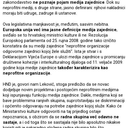
zakonodavstvo
ne poznaje pojam medija zajednice
. Dok su
neprofitni mediji, s druge strane, jasno definirani: njihovi nakladnici
moraju biti udruge, zadruge ili ustanove.
Ova legislativna manjkavost je, međutim, sasvim nebitna.
Europska unija već ima jasne definicije medija zajednice
,
sviđalo se to hrvatskoj ministrici kulture ili ne. Rezolucija
Europskog parlamenta od 25. rujna 2008. godine tako izričito
konstatira da su mediji zajednice "neprofitne organizacije
odgovorne zajednici kojoj žele služiti". Ista je stvar i s
Deklaracijom Vijeća Europe o ulozi medija zajednice u promicanju
društvene kohezije i interkulturalnog dijaloga od 11. veljače 2009.
godine koja medije zajednice
također karakterizira kao
neprofitne organizacije
.
HND je, govori nam Leković, stoga predložio da se novac
dodjeljuje novim projektima i postojećim neprofitnim medijima
koji ispunjavaju funkciju medija zajednice. Dakle, medijima koji se
bave problemima ranjivih skupina, suprotstavljaju se diskriminaciji
i općenito odgovaraju na potrebe zajednice kojoj služe. Kako će
Ministarstvo kulture odgovoriti na taj prijedlog ostaje
nepoznanica, s obzirom da se
radna skupina već odavno ne
sastaje
, a i od toga što se sastajala nije bilo apsolutno nikakve
koristi niti je nakaradno složena radna skupina bilo što