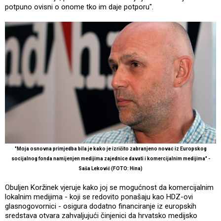
potpuno ovisni o onome tko im daje potporu".
"Moja osnovna primjedba bila je kako je izričito zabranjeno novac iz Europskog
socijalnog fonda namijenjen medijima zajednice davati i komercijalnim medijima" -
Saša Leković (FOTO: Hina)
Obuljen Koržinek vjeruje kako joj se mogućnost da komercijalnim
lokalnim medijima - koji se redovito ponašaju kao HDZ-ovi
glasnogovornici - osigura dodatno financiranje iz europskih
sredstava otvara zahvaljujući činjenici da hrvatsko medijsko