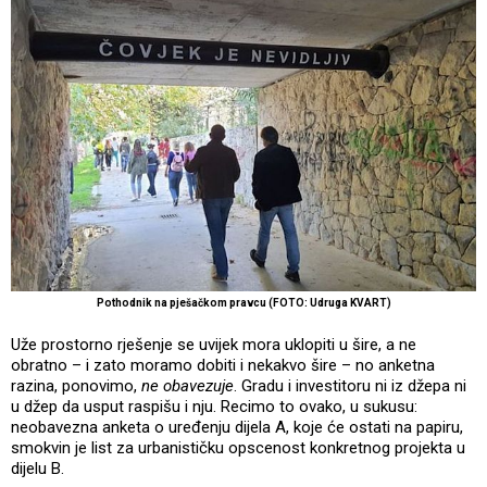
Pothodnik na pješačkom pravcu (FOTO: Udruga KVART)
Uže prostorno rješenje se uvijek mora uklopiti u šire, a ne
obratno – i zato moramo dobiti i nekakvo šire – no anketna
razina, ponovimo,
ne obavezuje
. Gradu i investitoru ni iz džepa ni
u džep da usput raspišu i nju. Recimo to ovako, u sukusu:
neobavezna anketa o uređenju dijela A, koje će ostati na papiru,
smokvin je list za urbanističku opscenost konkretnog projekta u
dijelu B.