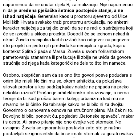
napomenuo da ne unutar dijela B, za realizaciju. Nije napomenuo
ni da je
uređena pješačka šetnica postojeće stanje, a ne
ishod natječaja
. Generalan kaos u prostoru sjeverno od Ulice
Moliških Hrvata svakako traži prostornu artikulaciju, no anketni
karakter natječaja za taj dio znači da se ne radi o sadržajima koji
će se izvoditi u sklopu projekta. Dogodit će se jednom nekad ili
nikad. Žuvela manipulira kad ih izvlači kao odgovor na prigovore
što projekt umjesto njih predviđa komercijalnu zgradu, koja u
kontekst Splita 3 pada s Marsa. Žuvela u svom folirantskom
pametovanju stanarima ili prešućuje ili zbilja ne uviđa da govore
stručnije od njega kada kategorički ne žele to što im nameće.
Osobno, skeptičan sam da se ono što govori posve podudara s
onim što misli. Ne čini mu se, okom arhitekta, da pokušava
silovati prostor u koji sadržaj kakav nalaže ne pripada na preko
nekoliko razina? Prošao je arhitektonsko obrazovanje, a nema
teorije da bi ikad prošao barem kolegij urbanizma kad mu se
stvarno ne bi činilo. Razabiranje kakvo ne bi bilo ni za dvojku.
Govorimo o osnovama osnova na stručnom planu. Ma čak ni to.
Dovoljno bi bilo, ponovit ću, pogledati „Betonske spavače“, makar
i s ceste. Ali pravo pitanje nije ono dvojke već stomaka. Ne
uvijajmo: Žuvela se ignorantski postavlja zato što je nužno
postavljati se ignorantski da bi se imalo stomak za gurati ovakav