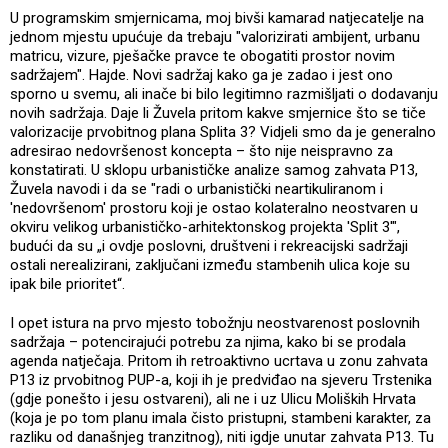
U programskim smjernicama, moj bivši kamarad natjecatelje na
jednom mjestu upućuje da trebaju "valorizirati ambijent, urbanu
matricu, vizure, pješačke pravce te obogatiti prostor novim
sadržajem". Hajde. Novi sadržaj kako ga je zadao i jest ono
sporno u svemu, ali inače bi bilo legitimno razmišljati o dodavanju
novih sadržaja. Daje li Žuvela pritom kakve smjernice što se tiče
valorizacije prvobitnog plana Splita 3? Vidjeli smo da je generalno
adresirao nedovršenost koncepta – što nije neispravno za
konstatirati. U sklopu urbanističke analize samog zahvata P13,
Žuvela navodi i da se "radi o urbanistički neartikuliranom i
'nedovršenom' prostoru koji je ostao kolateralno neostvaren u
okviru velikog urbanističko-arhitektonskog projekta 'Split 3'",
budući da su „i ovdje poslovni, društveni i rekreacijski sadržaji
ostali nerealizirani, zaključani između stambenih ulica koje su
ipak bile prioritet“.
I opet istura na prvo mjesto tobožnju neostvarenost poslovnih
sadržaja – potencirajući potrebu za njima, kako bi se prodala
agenda natječaja. Pritom ih retroaktivno ucrtava u zonu zahvata
P13 iz prvobitnog PUP-a, koji ih je predviđao na sjeveru Trstenika
(gdje ponešto i jesu ostvareni), ali ne i uz Ulicu Moliških Hrvata
(koja je po tom planu imala čisto pristupni, stambeni karakter, za
razliku od današnjeg tranzitnog), niti igdje unutar zahvata P13. Tu