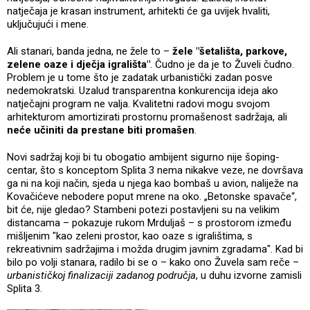
natječaja je krasan instrument, arhitekti će ga uvijek hvaliti,
uključujući i mene.
Ali stanari, banda jedna, ne žele to –
žele "šetališta, parkove,
zelene oaze i dječja igrališta"
. Čudno je da je to Žuveli čudno.
Problem je u tome što je zadatak urbanistički zadan posve
nedemokratski. Uzalud transparentna konkurencija ideja ako
natječajni program ne valja. Kvalitetni radovi mogu svojom
arhitekturom amortizirati prostornu promašenost sadržaja, ali
neće učiniti da prestane biti promašen
.
Novi sadržaj koji bi tu obogatio ambijent sigurno nije šoping-
centar, što s konceptom Splita 3 nema nikakve veze, ne dovršava
ga ni na koji način, sjeda u njega kao bombaš u avion, naliježe na
Kovačićeve nebodere poput mrene na oko. „Betonske spavače“,
bit će, nije gledao? Stambeni potezi postavljeni su na velikim
distancama – pokazuje rukom Mrduljaš – s prostorom između
mišljenim "kao zeleni prostor, kao oaze s igralištima, s
rekreativnim sadržajima i možda drugim javnim zgradama". Kad bi
bilo po volji stanara, radilo bi se o – kako ono Žuvela sam reče –
urbanističkoj finalizaciji zadanog područja
, u duhu izvorne zamisli
Splita 3.