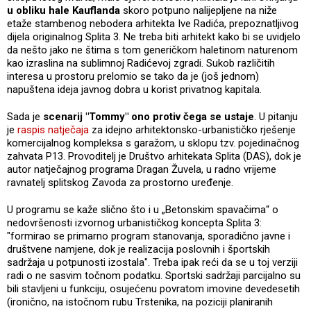
u obliku hale Kauflanda
skoro potpuno nalijepljene na niže
etaže stambenog nebodera arhitekta Ive Radića, prepoznatljivog
dijela originalnog Splita 3. Ne treba biti arhitekt kako bi se uvidjelo
da nešto jako ne štima s tom generičkom haletinom naturenom
kao izraslina na sublimnoj Radićevoj zgradi. Sukob različitih
interesa u prostoru prelomio se tako da je (još jednom)
napuštena ideja javnog dobra u korist privatnog kapitala.
Sada je
scenarij "Tommy" ono protiv čega se ustaje
. U pitanju
je
raspis natječaja
za idejno arhitektonsko-urbanističko rješenje
komercijalnog kompleksa s garažom, u sklopu tzv. pojedinačnog
zahvata P13. Provoditelj je Društvo arhitekata Splita (DAS), dok je
autor natječajnog programa Dragan Žuvela, u radno vrijeme
ravnatelj splitskog Zavoda za prostorno uređenje.
U programu se kaže slično što i u „Betonskim spavačima“ o
nedovršenosti izvornog urbanističkog koncepta Splita 3:
"formirao se primarno program stanovanja, sporadično javne i
društvene namjene, dok je realizacija poslovnih i športskih
sadržaja u potpunosti izostala". Treba ipak reći da se u toj verziji
radi o ne sasvim točnom podatku. Sportski sadržaji parcijalno su
bili stavljeni u funkciju, osujećenu povratom imovine devedesetih
(ironično, na istočnom rubu Trstenika, na poziciji planiranih