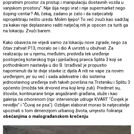
popratnim prostor za pristup i manipulaciju dostavnih vozila u
vanjskom prostoru". Nije šija nego vrat i nije supermarket nego
šoping-centar? Ali, čekaj, zadano je zato i da natjecatelji
isprojektiraju nešto ureda. Molim lijepo! To već zvuči kao sadržaj
za kakav nije deplasirano raditi natječaj niti je opscen za turiti ga
na lokaciju. Zvuči barem.
Kako obaveza ne vrijedi samo za lokaciju nove zgrade, nego za
čitav zahvat P13, moralo se i dio A uvrstiti u obuhvat. Za
realizaciju se u njemu, međutim, predviđa tek uređenje
postojećeg kotarskog trga i pješačkog pravca Splita 3 koji se
pothodnikom nastavlja u dio B. Izrađivač je propustio
napomenuti da te dvije stavke iz dijela A niti ne vape za novim
uređenjem, jer su već i sada adekvatne i dio sistema
jednostavnog uređenja svih takvih površina na Trsteniku i Splitu 3
općenito (možda tek drvored ima koji krnji zub). Predmet su,
štoviše, kontinuirane brige angažiranih građana, služe i kao
galerija na otvorenom (npr. intervencije udruge KVART "Čovjek je
nevidljiv" i "Čuvaj se psa"). Ozbiljan elaborat morao bi natjecatelje
upoznati s tom dimenzijom urbanog života, umjesto foliranja
obećanjima o malograđanskom krečenju
.