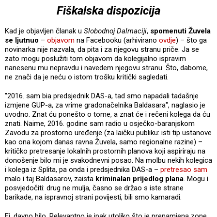
Fiškalska dispozicija
Kad je objavljen članak u
Slobodnoj Dalmaciji
,
spomenuti Žuvela
se ljutnuo
–
objavom
na Facebooku (arhivirano
ovdje
) – što ga
novinarka nije nazvala, da pita i za njegovu stranu priče. Ja se
zato mogu poslužiti tom objavom da kolegijalno ispravim
nanesenu mu nepravdu i navedem njegovu stranu. Što, dabome,
ne znači da je neću o istom trošku kritički sagledati.
"2016. sam bia predsjednik DAS-a, tad smo napadali tadašnje
izmjene GUP-a, za vrime gradonačelnika Baldasara", naglasio je
uvodno. Znat ću ponešto o tome, a znat će i rečeni kolega da ću
znati. Naime, 2016. godine sam radio u osječko-baranjskom
Zavodu za prostorno uređenje (za laičku publiku: isti tip ustanove
kao ona kojom danas ravna Žuvela, samo regionalne razine) –
kritičko pretresanje lokalnih prostornih planova koji aspiriraju na
donošenje bilo mi je svakodnevni posao. Na molbu nekih kolegica
i kolega iz Splita, pa onda i predsjednika DAS-a –
pretresao sam
malo i taj Baldasarov, zaista
kriminalan prijedlog plana
. Mogu i
posvjedočiti: drug ne mulja, časno se držao s iste strane
barikade, na ispravnoj strani povijesti, bili smo kamaradi.
Ej, davno bilo. Relevantno je ipak utoliko što je prenamjena zone