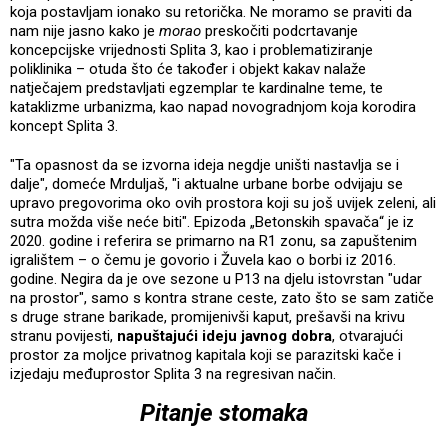
koja postavljam ionako su retorička. Ne moramo se praviti da
nam nije jasno kako je
morao
preskočiti podcrtavanje
koncepcijske vrijednosti Splita 3, kao i problematiziranje
poliklinika – otuda što će također i objekt kakav nalaže
natječajem predstavljati egzemplar te kardinalne teme, te
kataklizme urbanizma, kao napad novogradnjom koja korodira
koncept Splita 3.
"Ta opasnost da se izvorna ideja negdje uništi nastavlja se i
dalje", domeće Mrduljaš, "i aktualne urbane borbe odvijaju se
upravo pregovorima oko ovih prostora koji su još uvijek zeleni, ali
sutra možda više neće biti". Epizoda „Betonskih spavača“ je iz
2020. godine i referira se primarno na R1 zonu, sa zapuštenim
igralištem – o čemu je govorio i Žuvela kao o borbi iz 2016.
godine. Negira da je ove sezone u P13 na djelu istovrstan "udar
na prostor", samo s kontra strane ceste, zato što se sam zatiče
s druge strane barikade, promijenivši kaput, prešavši na krivu
stranu povijesti,
napuštajući ideju javnog dobra
, otvarajući
prostor za moljce privatnog kapitala koji se parazitski kače i
izjedaju međuprostor Splita 3 na regresivan način.
Pitanje stomaka