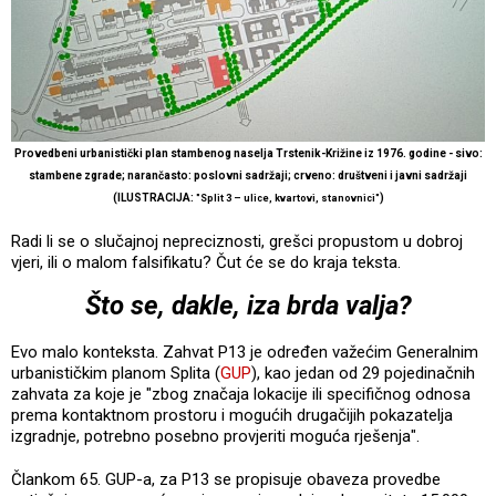
Provedbeni urbanistički plan stambenog naselja Trstenik-Križine iz 1976. godine - sivo:
stambene zgrade; narančasto: poslovni sadržaji; crveno: društveni i javni sadržaji
(ILUSTRACIJA:
)
"Split 3 – ulice, kvartovi, stanovnici"
Radi li se o slučajnoj nepreciznosti, grešci propustom u dobroj
vjeri, ili o malom falsifikatu? Čut će se do kraja teksta.
Što se, dakle, iza brda valja?
Evo malo konteksta. Zahvat P13 je određen važećim Generalnim
urbanističkim planom Splita (
GUP
), kao jedan od 29 pojedinačnih
zahvata za koje je "zbog značaja lokacije ili specifičnog odnosa
prema kontaktnom prostoru i mogućih drugačijih pokazatelja
izgradnje, potrebno posebno provjeriti moguća rješenja".
Člankom 65. GUP-a, za P13 se propisuje obaveza provedbe