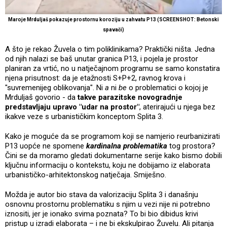
Maroje Mrduljaš pokazuje prostornu koroziju u zahvatu P13 (SCREENSHOT: Betonski
spavači)
A što je rekao Žuvela o tim poliklinikama? Praktički ništa. Jedna
od njih nalazi se baš unutar granica P13, i pojela je prostor
planiran za vrtić, no u natječajnom programu se samo konstatira
njena prisutnost: da je etažnosti S+P+2, ravnog krova i
"suvremenijeg oblikovanja". Ni
a
ni
be
o problematici o kojoj je
Mrduljaš govorio - da
takve parazitske novogradnje
predstavljaju upravo "udar na prostor"
, aterirajući u njega bez
ikakve veze s urbanističkim konceptom Splita 3.
Kako je moguće da se programom koji se namjerio reurbanizirati
P13 uopće ne spomene
kardinalna problematika
tog prostora?
Čini se da moramo gledati dokumentarne serije kako bismo dobili
ključnu informaciju o kontekstu, koju ne dobijamo iz elaborata
urbanističko-arhitektonskog natječaja. Smiješno.
Možda je autor bio stava da valorizaciju Splita 3 i današnju
osnovnu prostornu problematiku s njim u vezi nije ni potrebno
iznositi, jer je ionako svima poznata? To bi bio dibidus krivi
pristup u izradi elaborata – i ne bi ekskulpirao Žuvelu. Ali pitanja