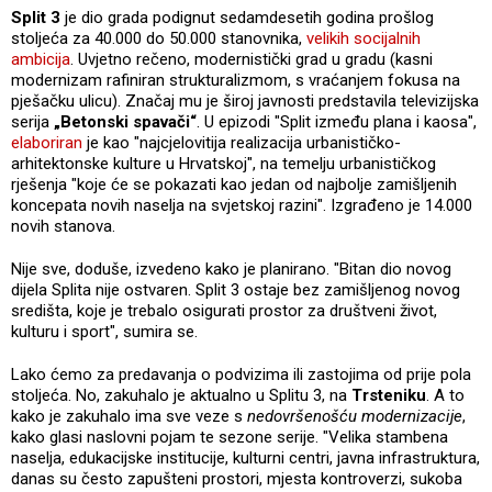
Split 3
je dio grada podignut sedamdesetih godina prošlog
stoljeća za 40.000 do 50.000 stanovnika,
velikih socijalnih
ambicija
. Uvjetno rečeno, modernistički grad u gradu (kasni
modernizam rafiniran strukturalizmom, s vraćanjem fokusa na
pješačku ulicu). Značaj mu je široj javnosti predstavila televizijska
serija
„Betonski spavači“
. U epizodi "Split između plana i kaosa",
elaboriran
je kao "najcjelovitija realizacija urbanističko-
arhitektonske kulture u Hrvatskoj", na temelju urbanističkog
rješenja "koje će se pokazati kao jedan od najbolje zamišljenih
koncepata novih naselja na svjetskoj razini". Izgrađeno je 14.000
novih stanova.
Nije sve, doduše, izvedeno kako je planirano. "Bitan dio novog
dijela Splita nije ostvaren. Split 3 ostaje bez zamišljenog novog
središta, koje je trebalo osigurati prostor za društveni život,
kulturu i sport", sumira se.
Lako ćemo za predavanja o podvizima ili zastojima od prije pola
stoljeća. No, zakuhalo je aktualno u Splitu 3, na
Trsteniku
. A to
kako je zakuhalo ima sve veze s
nedovršenošću modernizacije
,
kako glasi naslovni pojam te sezone serije. "Velika stambena
naselja, edukacijske institucije, kulturni centri, javna infrastruktura,
danas su često zapušteni prostori, mjesta kontroverzi, sukoba