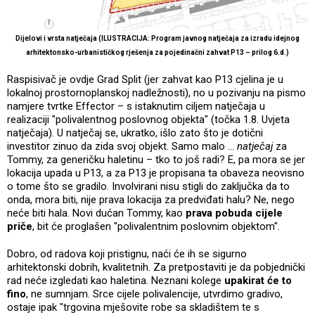
Dijelovi i vrsta natječaja (ILUSTRACIJA: Program javnog natječaja za izradu idejnog
arhitektonsko-urbanističkog rješenja za pojedinačni zahvat P13 – prilog 6.d.)
Raspisivač je ovdje Grad Split (jer zahvat kao P13 cjelina je u
lokalnoj prostornoplanskoj nadležnosti), no u pozivanju na pismo
namjere tvrtke Effector – s istaknutim ciljem natječaja u
realizaciji "polivalentnog poslovnog objekta" (točka 1.8. Uvjeta
natječaja). U natječaj se, ukratko, išlo zato što je dotični
investitor zinuo da zida svoj objekt. Samo malo ...
natječaj
za
Tommy, za generičku haletinu – tko to još radi? E, pa mora se jer
lokacija upada u P13, a za P13 je propisana ta obaveza neovisno
o tome što se gradilo. Involvirani nisu stigli do zaključka da to
onda, mora biti, nije prava lokacija za predviđati halu? Ne, nego
neće biti hala. Novi dućan Tommy, kao
prava pobuda cijele
priče
, bit će proglašen "polivalentnim poslovnim objektom".
Dobro, od radova koji pristignu, naći će ih se sigurno
arhitektonski dobrih, kvalitetnih. Za pretpostaviti je da pobjednički
rad neće izgledati kao haletina. Neznani kolege
upakirat će to
fino
, ne sumnjam. Srce cijele polivalencije, utvrdimo gradivo,
ostaje ipak "trgovina mješovite robe sa skladištem te s