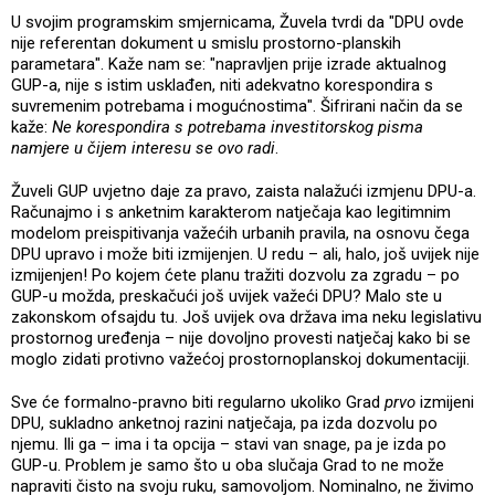
U svojim programskim smjernicama, Žuvela tvrdi da "DPU ovde
nije referentan dokument u smislu prostorno-planskih
parametara". Kaže nam se: "napravljen prije izrade aktualnog
GUP-a, nije s istim usklađen, niti adekvatno korespondira s
suvremenim potrebama i mogućnostima". Šifrirani način da se
kaže:
Ne korespondira s potrebama investitorskog pisma
namjere u čijem interesu se ovo radi
.
Žuveli GUP uvjetno daje za pravo, zaista nalažući izmjenu DPU-a.
Računajmo i s anketnim karakterom natječaja kao legitimnim
modelom preispitivanja važećih urbanih pravila, na osnovu čega
DPU upravo i može biti izmijenjen. U redu – ali, halo, još uvijek nije
izmijenjen! Po kojem ćete planu tražiti dozvolu za zgradu – po
GUP-u možda, preskačući još uvijek važeći DPU? Malo ste u
zakonskom ofsajdu tu. Još uvijek ova država ima neku legislativu
prostornog uređenja – nije dovoljno provesti natječaj kako bi se
moglo zidati protivno važećoj prostornoplanskoj dokumentaciji.
Sve će formalno-pravno biti regularno ukoliko Grad
prvo
izmijeni
DPU, sukladno anketnoj razini natječaja, pa izda dozvolu po
njemu. Ili ga – ima i ta opcija – stavi van snage, pa je izda po
GUP-u. Problem je samo što u oba slučaja Grad to ne može
napraviti čisto na svoju ruku, samovoljom. Nominalno, ne živimo