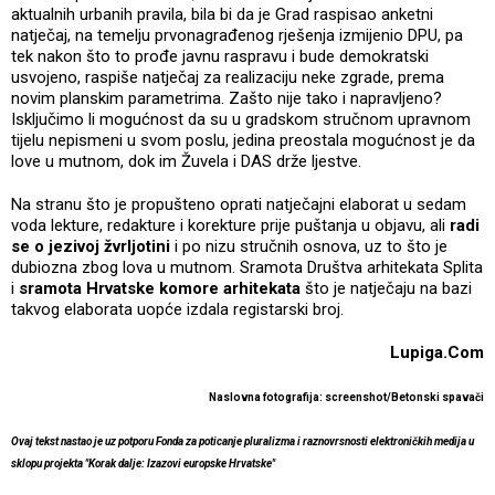
aktualnih urbanih pravila, bila bi da je Grad raspisao anketni
natječaj, na temelju prvonagrađenog rješenja izmijenio DPU, pa
tek nakon što to prođe javnu raspravu i bude demokratski
usvojeno, raspiše natječaj za realizaciju neke zgrade, prema
novim planskim parametrima. Zašto nije tako i napravljeno?
Isključimo li mogućnost da su u gradskom stručnom upravnom
tijelu nepismeni u svom poslu, jedina preostala mogućnost je da
love u mutnom, dok im Žuvela i DAS drže ljestve.
Na stranu što je propušteno oprati natječajni elaborat u sedam
voda lekture, redakture i korekture prije puštanja u objavu, ali
radi
se o jezivoj žvrljotini
i po nizu stručnih osnova, uz to što je
dubiozna zbog lova u mutnom. Sramota Društva arhitekata Splita
i
sramota Hrvatske komore arhitekata
što je natječaju na bazi
takvog elaborata uopće izdala registarski broj.
Lupiga.Com
Naslovna fotografija: screenshot/Betonski spavači
Ovaj tekst nastao je uz potporu Fonda za poticanje pluralizma i raznovrsnosti elektroničkih medija u
sklopu projekta "Korak dalje: Izazovi europske Hrvatske"