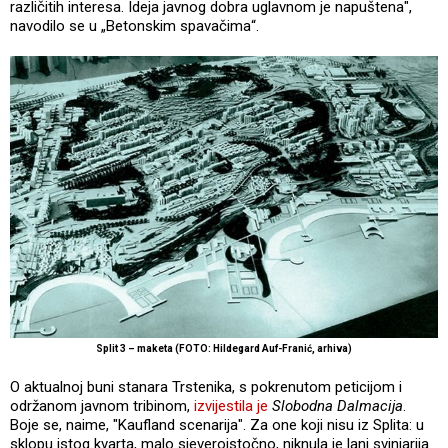
različitih interesa. Ideja javnog dobra uglavnom je napuštena",
navodilo se u „Betonskim spavačima“.
Split 3 – maketa (FOTO: Hildegard Auf-Franić, arhiva)
O aktualnoj buni stanara Trstenika, s pokrenutom peticijom i
održanom javnom tribinom,
izvijestila je
Slobodna Dalmacija
.
Boje se, naime, "Kaufland scenarija". Za one koji nisu iz Splita: u
sklopu istog kvarta, malo sjeveroistočno, niknula je lani svinjarija