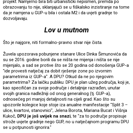
projekt. Namjerno bira biti urbanistički nepismen, premda po
obrazovanju to nije, sklanjajući se u fiškalsko inzistiranje na tome
da je namjena u GUP-u bila i ostala M2 i da uvjeti gradnje to
dozvoljavaju.
Lov u mutnom
Što je najgore, niti formalno-pravno stvar nije čista.
Žuvela upozorava pobunjene stanare Ulice Dinka Šimunovića da
su se 2016. godine borili da se ništa ne mijenja i ništa se nije
mijenjalo, a sad se protive što se 20 godina od donošenja GUP-a
"ide provesti natječaj za dobit rješenje zone po izvornim
parametrima iz GUP-a". A DPU? Otkud da ne po njegovim
parametrima? Za laičku publiku: DPU je plan užeg područja, koji je,
kao specifičan za svoje područje i detaljnije razrađen, unutar
svojih granica nadležniji od onog generalnog (tj. GUP-a),
odnosećeg pri manjoj detaljnosti na cijeli grad. Kao što su
upozorile kolegice koje stoje iza anualne manifestacije "Split 3 –
ulice, kvartovi, stanovnici", Jelena Borota, Mariana Bucat i Višnja
Kukoč,
DPU je još uvijek na snazi
, te "za to područje propisuje
strože uvjete gradnje nego GUP, no u natječajnom programu DPU
se u potpunosti ignorira."