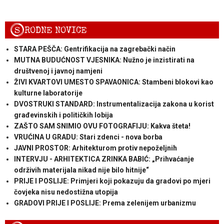
S
RODNE NOVICE
STARA PEŠČA: Gentrifikacija na zagrebački način
MUTNA BUDUĆNOST VJESNIKA: Nužno je inzistirati na
društvenoj i javnoj namjeni
ŽIVI KVARTOVI UMESTO SPAVAONICA: Stambeni blokovi kao
kulturne laboratorije
DVOSTRUKI STANDARD: Instrumentalizacija zakona u korist
građevinskih i političkih lobija
ZAŠTO SAM SNIMIO OVU FOTOGRAFIJU: Kakva šteta!
VRUĆINA U GRADU: Stari zdenci - nova borba
JAVNI PROSTOR: Arhitekturom protiv nepoželjnih
INTERVJU - ARHITEKTICA ZRINKA BABIĆ: „Prihvaćanje
održivih materijala nikad nije bilo hitnije“
PRIJE I POSLIJE: Primjeri koji pokazuju da gradovi po mjeri
čovjeka nisu nedostižna utopija
GRADOVI PRIJE I POSLIJE: Prema zelenijem urbanizmu