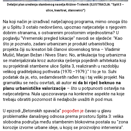
Detaljni plan uređenja stambenog naselja Križine-Trstenik (ILUSTRACIJA: "Split 3 –
ulice, kvartovi, stanovnici")
Na koji način je izrađivač natječajnog programa, mimo onoga što
je u Splitu 3 ostalo nedovršeno, upoznao natjecatelje s njegovim
dobrim stranama, s ostvarenim prostornim vrijednostima? U
poglavlju "Vremenski pregled lokacije" navodi se sljedeće: "Kao
što je poznato, zadani urbanizam je produkt urbanističkog
projekta čiji su kreatori bili članovi slovenskog tima – Vladimir
Mušić, Marjan Bežan i Nives Starc. No, artikulacija tog urbanizma
se materijalizirala kroz autorska rješenja pojedinih arhitekata koji
su projektirali stambene ulice Splita 3, realiziranih u razdoblju
velikog graditeljskog pothvata (1970.–1979.)." I to je to. Suhi
podatak da je, eto, sedamdesetih rađen taj i taj veliki projekt. Na
gramatiku se neću osvrtati, ali autor
ni da bi riječ beknuo na
planu urbanističke valorizacije
– što u potpunosti ostavlja na
natjecateljima. Nula upozoravanja na konkretne aspekte na koje
trebaju obratiti pozornost ili nedajbože uvažiti ih pod mus.
U epizodi „Betonskih spavača“
pogođen je
čavao u glavu
problematike današnjeg odnosa prema prostoru Splita 3: velika
slobodna područja među stambenim blokovima postala su "zona
korozije izvorne urbane ideje, u kojoj se proizvoljno intervenira".