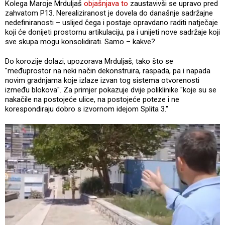
Kolega Maroje Mrduljaš
objašnjava to
zaustavivši se upravo pred
zahvatom P13. Nerealiziranost je dovela do današnje sadržajne
nedefiniranosti – uslijed čega i postaje opravdano raditi natječaje
koji će donijeti prostornu artikulaciju, pa i unijeti nove sadržaje koji
sve skupa mogu konsolidirati. Samo – kakve?
Do korozije dolazi, upozorava Mrduljaš, tako što se
"međuprostor na neki način dekonstruira, raspada, pa i napada
novim gradnjama koje izlaze izvan tog sistema otvorenosti
između blokova". Za primjer pokazuje dvije poliklinike "koje su se
nakačile na postojeće ulice, na postojeće poteze i ne
korespondiraju dobro s izvornom idejom Splita 3."