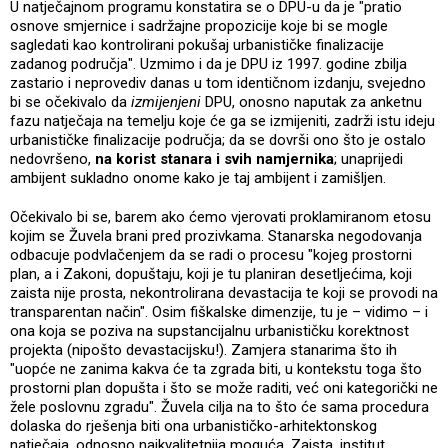
U natječajnom programu konstatira se o DPU-u da je "pratio
osnove smjernice i sadržajne propozicije koje bi se mogle
sagledati kao kontrolirani pokušaj urbanističke finalizacije
zadanog područja". Uzmimo i da je DPU iz 1997. godine zbilja
zastario i neprovediv danas u tom identičnom izdanju, svejedno
bi se očekivalo da
izmijenjeni
DPU, onosno naputak za anketnu
fazu natječaja na temelju koje će ga se izmijeniti, zadrži istu ideju
urbanističke finalizacije područja; da se dovrši ono što je ostalo
nedovršeno,
na korist stanara i svih namjernika
; unaprijedi
ambijent sukladno onome kako je taj ambijent i zamišljen.
Očekivalo bi se, barem ako ćemo vjerovati proklamiranom etosu
kojim se Žuvela brani pred prozivkama. Stanarska negodovanja
odbacuje podvlačenjem da se radi o procesu "kojeg prostorni
plan, a i Zakoni, dopuštaju, koji je tu planiran desetljećima, koji
zaista nije prosta, nekontrolirana devastacija te koji se provodi na
transparentan način". Osim fiškalske dimenzije, tu je – vidimo – i
ona koja se poziva na supstancijalnu urbanističku korektnost
projekta (nipošto devastacijsku!). Zamjera stanarima što ih
"uopće ne zanima kakva će ta zgrada biti, u kontekstu toga što
prostorni plan dopušta i što se može raditi, već oni kategorički ne
žele poslovnu zgradu". Žuvela cilja na to što će sama procedura
dolaska do rješenja biti ona urbanističko-arhitektonskog
natječaja, odnosno najkvalitetnija moguća. Zaista, institut