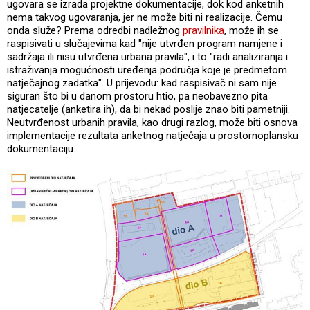
ugovara se izrada projektne dokumentacije, dok kod anketnih
nema takvog ugovaranja, jer ne može biti ni realizacije. Čemu
onda služe? Prema odredbi nadležnog
pravilnika
, može ih se
raspisivati u slučajevima kad "nije utvrđen program namjene i
sadržaja ili nisu utvrđena urbana pravila", i to "radi analiziranja i
istraživanja mogućnosti uređenja područja koje je predmetom
natječajnog zadatka". U prijevodu: kad raspisivač ni sam nije
siguran što bi u danom prostoru htio, pa neobavezno pita
natjecatelje (anketira ih), da bi nekad poslije znao biti pametniji.
Neutvrđenost urbanih pravila, kao drugi razlog, može biti osnova
implementacije rezultata anketnog natječaja u prostornoplansku
dokumentaciju.