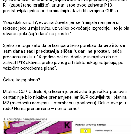
R1 (zapušteno igralište), unutar istog ovog zahvata P13,
predstavljala jednu od kriminalnijih stavki tih izmjena GUP-a.
"Napadali smo ih", evocira Žuvela, jer se "minjala namjena iz
rekreacijske u mješovitu, uz veliko povećanje izgradnje, i to je bia
stvaran pokušaj 'udara' na prostor".
Sjetio se toga zato da bi komparativno porekao da
ovo što on
sam danas radi predstavlja sličan "udar" na prostor
. Ističe
presudnu razliku: "X godina nakon, došla je inicijativa da se
zahvat P13 aktivira, preko javnog arhitektonskog natječaja, po
važećim odredbama plana".
Čekaj, kojeg plana?
Misli na GUP. U dijelu B, u kojem je predvidio trgovačko-poslovni
centar, nije bilo nikakve prenamjene, jer GUP oduvijek tu i planira
M2 (mješovitu namjenu – stambenu i poslovnu). Dakle, sve je u
redu! Nema prenamjene – nema teme!