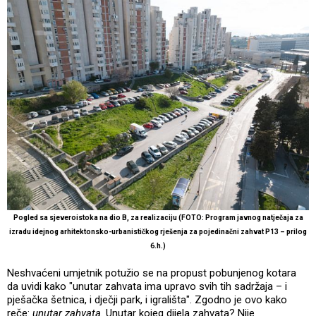
Pogled sa sjeveroistoka na dio B, za realizaciju (FOTO: Program javnog natječaja za
izradu idejnog arhitektonsko-urbanističkog rješenja za pojedinačni zahvat P13 – prilog
6.h.)
Neshvaćeni umjetnik potužio se na propust pobunjenog kotara
da uvidi kako "unutar zahvata ima upravo svih tih sadržaja – i
pješačka šetnica, i dječji park, i igrališta". Zgodno je ovo kako
reče:
unutar zahvata
. Unutar kojeg dijela zahvata? Nije