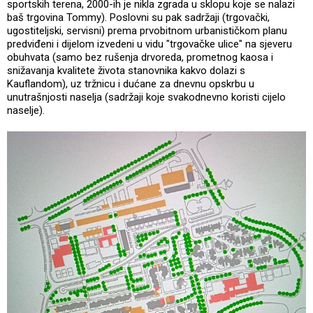
sportskih terena, 2000-ih je nikla zgrada u sklopu koje se nalazi
baš trgovina Tommy). Poslovni su pak sadržaji (trgovački,
ugostiteljski, servisni) prema prvobitnom urbanističkom planu
predviđeni i dijelom izvedeni u vidu "trgovačke ulice" na sjeveru
obuhvata (samo bez rušenja drvoreda, prometnog kaosa i
snižavanja kvalitete života stanovnika kakvo dolazi s
Kauflandom), uz tržnicu i dućane za dnevnu opskrbu u
unutrašnjosti naselja (sadržaji koje svakodnevno koristi cijelo
naselje).