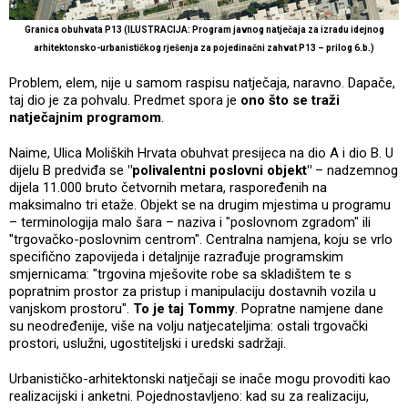
Granica obuhvata P13 (ILUSTRACIJA: Program javnog natječaja za izradu idejnog
arhitektonsko-urbanističkog rješenja za pojedinačni zahvat P13 – prilog 6.b.)
Problem, elem, nije u samom raspisu natječaja, naravno. Dapače,
taj dio je za pohvalu. Predmet spora je
ono što se traži
natječajnim programom
.
Naime, Ulica Moliških Hrvata obuhvat presijeca na dio A i dio B. U
dijelu B predviđa se
"polivalentni poslovni objekt"
– nadzemnog
dijela 11.000 bruto četvornih metara, raspoređenih na
maksimalno tri etaže. Objekt se na drugim mjestima u programu
– terminologija malo šara – naziva i "poslovnom zgradom" ili
"trgovačko-poslovnim centrom". Centralna namjena, koju se vrlo
specifično zapovijeda i detaljnije razrađuje programskim
smjernicama: "trgovina mješovite robe sa skladištem te s
popratnim prostor za pristup i manipulaciju dostavnih vozila u
vanjskom prostoru".
To je taj Tommy
. Popratne namjene dane
su neodređenije, više na volju natjecateljima: ostali trgovački
prostori, uslužni, ugostiteljski i uredski sadržaji.
Urbanističko-arhitektonski natječaji se inače mogu provoditi kao
realizacijski i anketni. Pojednostavljeno: kad su za realizaciju,