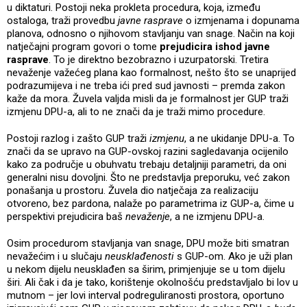
u diktaturi. Postoji neka prokleta procedura, koja, između
ostaloga, traži provedbu
javne rasprave
o izmjenama i dopunama
planova, odnosno o njihovom stavljanju van snage. Način na koji
natječajni program govori o tome
prejudicira ishod javne
rasprave
. To je direktno bezobrazno i uzurpatorski. Tretira
nevaženje važećeg plana kao formalnost, nešto što se unaprijed
podrazumijeva i ne treba ići pred sud javnosti – premda zakon
kaže da mora. Žuvela valjda misli da je formalnost jer GUP traži
izmjenu DPU-a, ali to ne znači da je traži mimo procedure.
Postoji razlog i zašto GUP traži
izmjenu
, a ne ukidanje DPU-a. To
znači da se upravo na GUP-ovskoj razini sagledavanja ocijenilo
kako za područje u obuhvatu trebaju detaljniji parametri, da oni
generalni nisu dovoljni. Što ne predstavlja preporuku, već zakon
ponašanja u prostoru. Žuvela dio natječaja za realizaciju
otvoreno, bez pardona, nalaže po parametrima iz GUP-a, čime u
perspektivi prejudicira baš
nevaženje
, a ne izmjenu DPU-a.
Osim procedurom stavljanja van snage, DPU može biti smatran
nevažećim i u slučaju
neusklađenosti
s GUP-om. Ako je uži plan
u nekom dijelu neusklađen sa širim, primjenjuje se u tom dijelu
širi. Ali čak i da je tako, korištenje okolnošću predstavljalo bi lov u
mutnom – jer lovi interval podreguliranosti prostora, oportuno