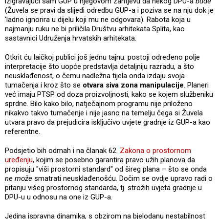
izigravajući sam GUP u njegovom zahtjevu da nekog DPU-a
bude
(Žuvela se pravi da slijedi odredbu GUP-a i poziva se na nju dok je
'ladno ignorira u dijelu koji mu ne odgovara). Rabota koja u
najmanju ruku ne bi priličila Društvu arhitekata Splita, kao
sastavnici Udruženja hrvatskih arhitekata.
Otkrit ću laičkoj publici još jednu tajnu: postoji određeno polje
interpretacije što uopće predstavlja detaljniju razradu, a što
neusklađenost, o čemu nadležna tijela onda izdaju svoja
tumačenja i kroz što se
otvara siva zona manipulacije
. Planeri
već imaju PTSP od doza proizvoljnosti, kako se kojem službeniku
sprdne. Bilo kako bilo, natječajnom programu nije priloženo
nikakvo takvo tumačenje i nije jasno na temelju čega si Žuvela
utvara pravo da prejudicira isključivo uvjete gradnje iz GUP-a kao
referentne.
Podsjetio bih odmah i na članak 62.
Zakona o prostornom
uređenju
, kojim se posebno garantira pravo užih planova da
propisuju "viši prostorni standard" od šireg plana – što se onda
ne može
smatrati neusklađenošću. Dočim se ovdje upravo radi o
pitanju višeg prostornog standarda, tj. strožih uvjeta gradnje u
DPU-u u odnosu na one iz GUP-a.
Jedina ispravna dinamika, s obzirom na bjelodanu nestabilnost