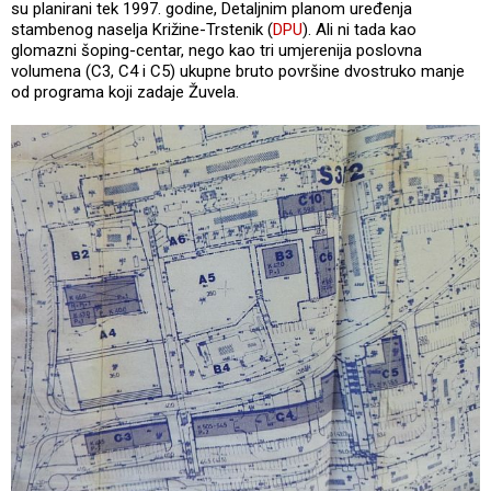
su planirani tek 1997. godine, Detaljnim planom uređenja
stambenog naselja Križine-Trstenik (
DPU
). Ali ni tada kao
glomazni šoping-centar, nego kao tri umjerenija poslovna
volumena (C3, C4 i C5) ukupne bruto površine dvostruko manje
od programa koji zadaje Žuvela.