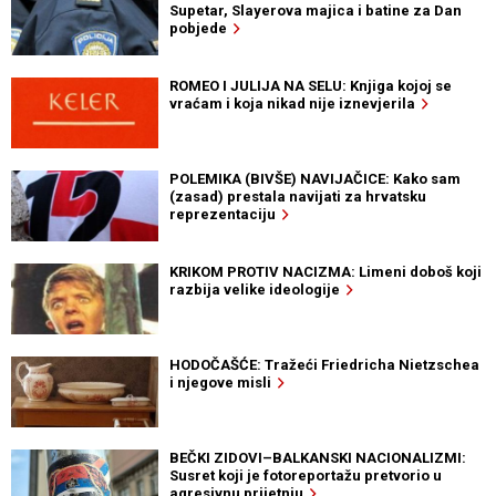
Supetar, Slayerova majica i batine za Dan
pobjede
ROMEO I JULIJA NA SELU: Knjiga kojoj se
vraćam i koja nikad nije iznevjerila
POLEMIKA (BIVŠE) NAVIJAČICE: Kako sam
(zasad) prestala navijati za hrvatsku
reprezentaciju
KRIKOM PROTIV NACIZMA: Limeni doboš koji
razbija velike ideologije
HODOČAŠĆE: Tražeći Friedricha Nietzschea
i njegove misli
BEČKI ZIDOVI–BALKANSKI NACIONALIZMI:
Susret koji je fotoreportažu pretvorio u
agresivnu prijetnju