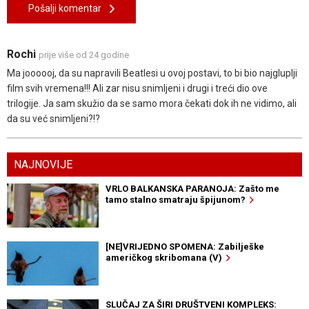
Pošalji komentar
Rochi
prije više od 24 godine
Ma joooooj, da su napravili Beatlesi u ovoj postavi, to bi bio najgluplji
film svih vremena!!! Ali zar nisu snimljeni i drugi i treći dio ove
trilogije. Ja sam skužio da se samo mora čekati dok ih ne vidimo, ali
da su već snimljeni?!?
NAJNOVIJE
VRLO BALKANSKA PARANOJA: Zašto me
tamo stalno smatraju špijunom?
[NE]VRIJEDNO SPOMENA: Zabilješke
američkog skribomana (V)
SLUČAJ ZA ŠIRI DRUŠTVENI KOMPLEKS: