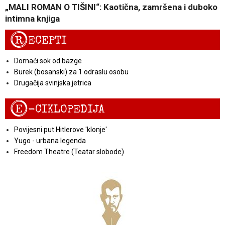
„MALI ROMAN O TIŠINI“: Kaotična, zamršena i duboko
intimna knjiga
R
ECEPTI
Domaći sok od bazge
Burek (bosanski) za 1 odraslu osobu
Drugačija svinjska jetrica
E
-CIKLOPEDIJA
Povijesni put Hitlerove 'klonje'
Yugo - urbana legenda
Freedom Theatre (Teatar slobode)