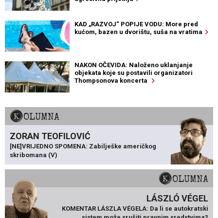
KAD „RAZVOJ“ POPIJE VODU: More pred
kućom, bazen u dvorištu, suša na vratima
NAKON OČEVIDA: Naloženo uklanjanje
objekata koje su postavili organizatori
Thompsonova koncerta
KOLUMNA
ZORAN TEOFILOVIĆ
[NE]VRIJEDNO SPOMENA: Zabilješke američkog
skribomana (V)
KOLUMNA
LÁSZLÓ VÉGEL
KOMENTAR LÁSZLA VÉGELA: Da li se autokratski
sistem može srušiti pravnim sredstvima?