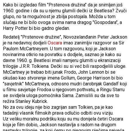
Kako bi izgledao film "Prstenova družina" da je snimljen još
1960. godine i da su u njemu glumili dečki iz Beatlesa? Zvuči
glupo, no ta mogućnost je zbilja postojala. Možda u tom
slučaju ne bi bilo ovoga svima nama dragog "Gospodara", a
Harry Potter bi bio gadno gledan.
Redatelj "Prstenove družine", Novozelanđanin Peter Jackson
je na nedavnoj dodjeli
Oscara
imao zanimljiv razgovor sa Sir
Paulom McCartneyem. U tom razgovoru, koji je Jackson
novinarima otkrio na povratku s dodjele, saznao je kako su
davne 1960. g. Beatlesi imali namjeru glumiti u ekranizaciji
trilogije J.R.R. Tolkiena. Dečki su si već bili raspodjelili uloge.
McCartney je trebao biti junak Frodo, John Lennon bi se
okušao kao stvorenje imena Gollum, George Harrison bi bio
"savjetnik" McCartneya, odnosno mudri čarobnjak Gandalf koji
u filmu savjetuje Frodoa u njegovom pothvatu, a Ringu Starru
se svidjela uloga pomoćnika Sama. Zamislili su da sve to
režira Stanley Kubrick.
No za ovu ideju nije bio zagrijan sam Tolkien, pa je kao
tadašnji vlasnik filmskih prava odlučio odbiti ovu viziju.
Uz veliku moralnu podršku koju su mu donijela četiri Oscara
koja je film dobio, Jackson nastavlja s radom na drugom
nastavku trilogije, za koji ćemu po njegovim riječima najveća