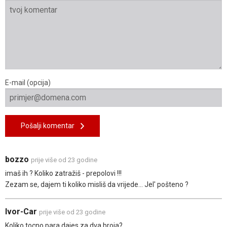
E-mail (opcija)
Pošalji komentar
bozzo
prije više od 23 godine
imaš ih ? Koliko zatražiš - prepolovi !!!
Zezam se, dajem ti koliko misliš da vrijede... Jel' pošteno ?
Ivor-Car
prije više od 23 godine
Koliko tocno para dajes za dva broja?