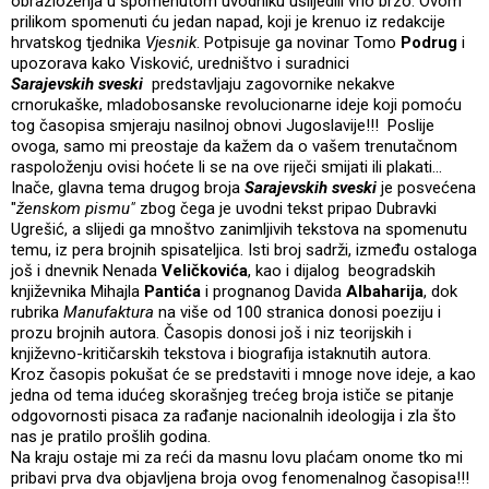
obrazloženja u spomenutom uvodniku uslijedili vrlo brzo. Ovom
prilikom spomenuti ću jedan napad, koji je krenuo iz redakcije
hrvatskog tjednika
Vjesnik
. Potpisuje ga novinar Tomo
Podrug
i
upozorava kako Visković, uredništvo i suradnici
Sarajevskih sveski
predstavljaju zagovornike nekakve
crnorukaške, mladobosanske revolucionarne ideje koji pomoću
tog časopisa smjeraju nasilnoj obnovi Jugoslavije!!! Poslije
ovoga, samo mi preostaje da kažem da o vašem trenutačnom
raspoloženju ovisi hoćete li se na ove riječi smijati ili plakati...
Inače, glavna tema drugog broja
Sarajevskih sveski
je posvećena
"
ženskom pismu"
zbog čega je uvodni tekst pripao Dubravki
Ugrešić, a slijedi ga mnoštvo zanimljivih tekstova na spomenutu
temu, iz pera brojnih spisateljica. Isti broj sadrži, između ostaloga
još i dnevnik Nenada
Veličkovića
, kao i dijalog beogradskih
književnika Mihajla
Pantića
i prognanog Davida
Albaharija
, dok
rubrika
Manufaktura
na više od 100 stranica donosi poeziju i
prozu brojnih autora. Časopis donosi još i niz teorijskih i
književno-kritičarskih tekstova i biografija istaknutih autora.
Kroz časopis pokušat će se predstaviti i mnoge nove ideje, a kao
jedna od tema idućeg skorašnjeg trećeg broja ističe se pitanje
odgovornosti pisaca za rađanje nacionalnih ideologija i zla što
nas je pratilo prošlih godina.
Na kraju ostaje mi za reći da masnu lovu plaćam onome tko mi
pribavi prva dva objavljena broja ovog fenomenalnog časopisa!!!