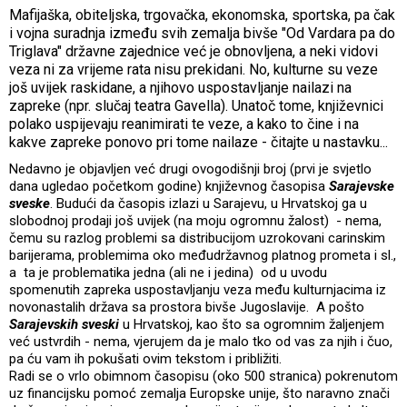
Mafijaška, obiteljska, trgovačka, ekonomska, sportska, pa čak
i vojna suradnja između svih zemalja bivše "Od Vardara pa do
Triglava" državne zajednice već je obnovljena, a neki vidovi
veza ni za vrijeme rata nisu prekidani. No, kulturne su veze
još uvijek raskidane, a njihovo uspostavljanje nailazi na
zapreke (npr. slučaj teatra Gavella). Unatoč tome, književnici
polako uspijevaju reanimirati te veze, a kako to čine i na
kakve zapreke ponovo pri tome nailaze - čitajte u nastavku...
Nedavno je objavljen već drugi ovogodišnji broj (prvi je svjetlo
dana ugledao početkom godine) književnog časopisa
Sarajevske
sveske
. Budući da časopis izlazi u Sarajevu, u Hrvatskoj ga u
slobodnoj prodaji još uvijek (na moju ogromnu žalost) - nema,
čemu su razlog problemi sa distribucijom uzrokovani carinskim
barijerama, problemima oko međudržavnog platnog prometa i sl.,
a ta je problematika jedna (ali ne i jedina) od u uvodu
spomenutih zapreka uspostavljanju veza među kulturnjacima iz
novonastalih država sa prostora bivše Jugoslavije. A pošto
Sarajevskih sveski
u Hrvatskoj, kao što sa ogromnim žaljenjem
već ustvrdih - nema, vjerujem da je malo tko od vas za njih i čuo,
pa ću vam ih pokušati ovim tekstom i približiti.
Radi se o vrlo obimnom časopisu (oko 500 stranica) pokrenutom
uz financijsku pomoć zemalja Europske unije, što naravno znači