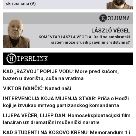
skribomana (V)
KOLUMNA
LÁSZLÓ VÉGEL
KOMENTAR LÁSZLA VÉGELA: Da li se autokratski
sistem može srušiti pravnim sredstvima?
H
IPERLINK
KAD „RAZVOJ“ POPIJE VODU: More pred kućom,
bazen u dvorištu, suša na vratima
VIKTOR IVANČIĆ: Nazad naši
INTERVENCIJA KOJA MIJENJA STVAR: Priča o Hodži
koji je izvukao mrtvog partizanskog komandanta
LIJEPA VEČER, LIJEP DAN: Homoseksploatacijski film
lansiran uz dramatični mučenički narativ
KAD STUDENTI NA KOSOVO KRENU: Memorandum 1 i