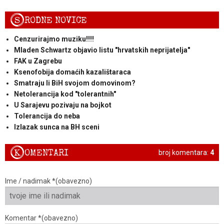
S
RODNE NOVICE
Cenzurirajmo muziku!!!!
Mladen Schwartz objavio listu "hrvatskih neprijatelja"
FAK u Zagrebu
Ksenofobija domaćih kazalištaraca
Smatraju li BiH svojom domovinom?
Netolerancija kod "tolerantnih"
U Sarajevu pozivaju na bojkot
Tolerancija do neba
Izlazak sunca na BH sceni
K
OMENTARI
broj komentara:
4
Ime / nadimak *(obavezno)
Komentar *(obavezno)