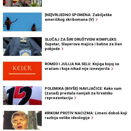
[NE]VRIJEDNO SPOMENA: Zabilješke
američkog skribomana (V)
SLUČAJ ZA ŠIRI DRUŠTVENI KOMPLEKS:
Supetar, Slayerova majica i batine za Dan
pobjede
ROMEO I JULIJA NA SELU: Knjiga kojoj se
vraćam i koja nikad nije iznevjerila
POLEMIKA (BIVŠE) NAVIJAČICE: Kako sam
(zasad) prestala navijati za hrvatsku
reprezentaciju
KRIKOM PROTIV NACIZMA: Limeni doboš koji
razbija velike ideologije