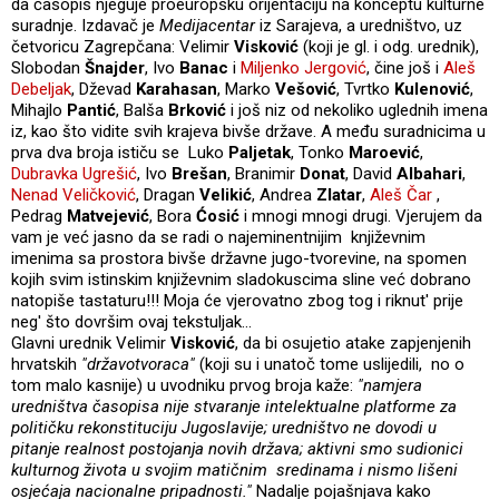
da časopis njeguje proeuropsku orijentaciju na konceptu kulturne
suradnje. Izdavač je
Medijacentar
iz Sarajeva, a uredništvo, uz
četvoricu Zagrepčana: Velimir
Visković
(koji je gl. i odg. urednik),
Slobodan
Šnajder
, Ivo
Banac
i
Miljenko Jergović
, čine još i
Aleš
Debeljak
, Dževad
Karahasan
, Marko
Vešović
, Tvrtko
Kulenović
,
Mihajlo
Pantić
, Balša
Brković
i još niz od nekoliko uglednih imena
iz, kao što vidite svih krajeva bivše države. A među suradnicima u
prva dva broja ističu se Luko
Paljetak
, Tonko
Maroević
,
Dubravka Ugrešić
, Ivo
Brešan
, Branimir
Donat
, David
Albahari
,
Nenad Veličković
, Dragan
Velikić
, Andrea
Zlatar
,
Aleš Čar
,
Pedrag
Matvejević
, Bora
Ćosić
i mnogi mnogi drugi. Vjerujem da
vam je već jasno da se radi o najeminentnijim književnim
imenima sa prostora bivše državne jugo-tvorevine, na spomen
kojih svim istinskim književnim sladokuscima sline već dobrano
natopiše tastaturu!!! Moja će vjerovatno zbog tog i riknut' prije
neg' što dovršim ovaj tekstuljak...
Glavni urednik Velimir
Visković
, da bi osujetio atake zapjenjenih
hrvatskih
"državotvoraca"
(koji su i unatoč tome uslijedili, no o
tom malo kasnije) u uvodniku prvog broja kaže:
"namjera
uredništva časopisa nije stvaranje intelektualne platforme za
političku rekonstituciju Jugoslavije; uredništvo ne dovodi u
pitanje realnost postojanja novih država; aktivni smo sudionici
kulturnog života u svojim matičnim sredinama i nismo lišeni
osjećaja
nacionalne pripadnosti."
Nadalje pojašnjava kako