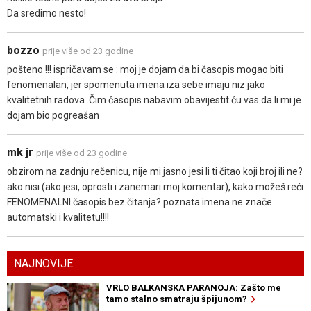
Da sredimo nesto!
bozzo
prije više od 23 godine
pošteno !!! ispričavam se : moj je dojam da bi časopis mogao biti
fenomenalan, jer spomenuta imena iza sebe imaju niz jako
kvalitetnih radova .Čim časopis nabavim obavijestit ću vas da li mi je
dojam bio pogreašan
mk jr
prije više od 23 godine
obzirom na zadnju rečenicu, nije mi jasno jesi li ti čitao koji broj ili ne?
ako nisi (ako jesi, oprosti i zanemari moj komentar), kako možeš reći
FENOMENALNI časopis bez čitanja? poznata imena ne znače
automatski i kvalitetu!!!!
NAJNOVIJE
VRLO BALKANSKA PARANOJA: Zašto me
tamo stalno smatraju špijunom?