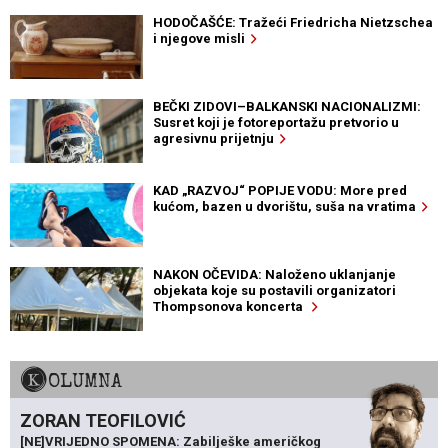
HODOČAŠĆE: Tražeći Friedricha Nietzschea
i njegove misli
BEČKI ZIDOVI–BALKANSKI NACIONALIZMI:
Susret koji je fotoreportažu pretvorio u
agresivnu prijetnju
KAD „RAZVOJ“ POPIJE VODU: More pred
kućom, bazen u dvorištu, suša na vratima
NAKON OČEVIDA: Naloženo uklanjanje
objekata koje su postavili organizatori
Thompsonova koncerta
KOLUMNA
ZORAN TEOFILOVIĆ
[NE]VRIJEDNO SPOMENA: Zabilješke američkog