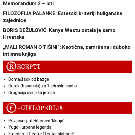
Memorandum 2 – isti
FILOZOFIJA PALANKE: Estetski kriteriji huliganske
zajednice
BORIS DEŽULOVIĆ: Kanye Westu ostala je samo
Hrvatska
„MALI ROMAN O TIŠINI“: Kaotična, zamršena i duboko
intimna knjiga
R
ECEPTI
Domaći sok od bazge
Burek (bosanski) za 1 odraslu osobu
Drugačija svinjska jetrica
E
-CIKLOPEDIJA
Povijesni put Hitlerove 'klonje'
Yugo - urbana legenda
Freedom Theatre (Teatar slobode)