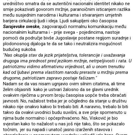
uredništvo smatra da se autentični nacionalni identitet nikako ne
smije pokazivati govorom mržnje, paranoičnim isticanjem razlika
među susjednim narodima i kulturama i stvaranjem umjetnih
barijera cirkulaciji ljudi i ideja. Ljudi sakupljeni oko časopisa
Sarajevske
sveske,
zagovarajući normalnu komunikaciju među
nacionalnim kulturama i - prije svega - pojedincima, nastoje
pomoći da područje bivše Jugoslavije postane regijom suradnje i
plodonosnog dijaloga te da se tako i neutralizira mogućnost
budućeg sukoba.
"Nas okuplja stav da jezik prijateljstva, tolerancije i uvažavanja
drugoga ima prednost pred jezikom mržnje, netrpeljivosti i rata. U
patriotizmu vidimo afirmativnu vrijednost, ali u onom trenutku
kad od ljubavi prema vlastitom narodu preraste u mržnju prema
drugome, patriotizam zapravo postaje fašizam."
Nadam se da vas nisam ugnjavio ovim silnim citatima, ali time
želim objasniti kako je ustvari žalosno da se glavni urednik
ovakvim riječima u prvom broju časopisa uopće treba obraćati
javnosti. No, nažalost treba jer je očigledno da stanje u društvu
nikako nije onakvo kakvo bi trebalo biti. A naravno, trebalo bi biti
takvo da ovakvi uvodnici budu suvišni, a sve prije spomenuto u
njima bude normalno i općeprihvaćeno. No, Visković je bio
svjestan kako to nažalost u nas još nije tako, što se pokazalo
točnim, jer su napadi i unatoč jasno izarženih stavova i