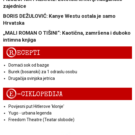
zajednice
BORIS DEŽULOVIĆ: Kanye Westu ostala je samo
Hrvatska
„MALI ROMAN O TIŠINI“: Kaotična, zamršena i duboko
intimna knjiga
R
ECEPTI
Domaći sok od bazge
Burek (bosanski) za 1 odraslu osobu
Drugačija svinjska jetrica
E
-CIKLOPEDIJA
Povijesni put Hitlerove 'klonje'
Yugo - urbana legenda
Freedom Theatre (Teatar slobode)