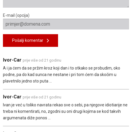
E-mail (opcija)
Pošalji komentar
Ivor-Car
prije više od 21 godinu
A i ja ćem da se pržim kroz koji dan i to otkako se probudim, oko
podne, pa do kad sunca ne nestane i pri tom ćem da skočim u
plavetnilo jedno sto puta ...
Ivor-Car
prije više od 21 godinu
Ivan je već u toliko navrata rekao sve o sebi, pa njegove idiotiarije ne
treba ni komentirati, no, zgodni su oni drugi kojima se kod takvih
argumenata diže ponos ...