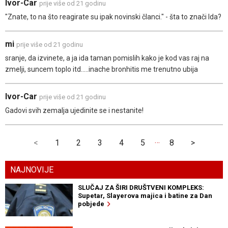
Ivor-Car
prije više od 21 godinu
"Znate, to na što reagirate su ipak novinski članci." - šta to znači Ida?
mi
prije više od 21 godinu
sranje, da izvinete, a ja ida taman pomislih kako je kod vas raj na
zmelji, suncem toplo itd.....inache bronhitis me trenutno ubija
Ivor-Car
prije više od 21 godinu
Gadovi svih zemalja ujedinite se i nestanite!
…
<
1
2
3
4
5
8
>
NAJNOVIJE
SLUČAJ ZA ŠIRI DRUŠTVENI KOMPLEKS:
Supetar, Slayerova majica i batine za Dan
pobjede