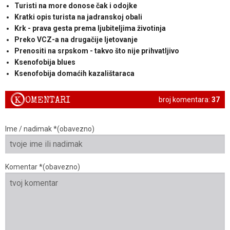
Turisti na more donose čak i odojke
Kratki opis turista na jadranskoj obali
Krk - prava gesta prema ljubiteljima životinja
Preko VCZ-a na drugačije ljetovanje
Prenositi na srpskom - takvo što nije prihvatljivo
Ksenofobija blues
Ksenofobija domaćih kazalištaraca
K
OMENTARI
broj komentara:
37
Ime / nadimak *(obavezno)
Komentar *(obavezno)