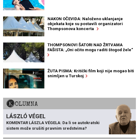
NAKON OČEVIDA: Naloženo uklanjanje
objekata koje su postavili organizatori
Thompsonova koncerta
THOMPSONOVI ŠATORI NAD ŽRTVAMA
FAŠISTA: „Oni očito mogu raditi štogod žele“
ŽUTA PISMA: Kritički film koji nije mogao biti
snimljen u Turskoj
KOLUMNA
LÁSZLÓ VÉGEL
KOMENTAR LÁSZLA VÉGELA: Da li se autokratski
sistem može srušiti pravnim sredstvima?