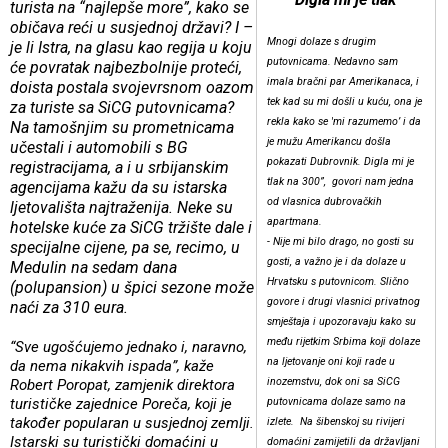
turista na “najlepše more”, kako se
običava reći u susjednoj državi? I –
Mnogi dolaze s drugim
je li Istra, na glasu kao regija u koju
putovnicama. Nedavno sam
će povratak najbezbolnije proteći,
imala bračni par Amerikanaca, i
doista postala svojevrsnom oazom
tek kad su mi došli u kuću, ona je
za turiste sa SiCG putovnicama?
rekla kako se 'mi razumemo’ i da
Na tamošnjim su prometnicama
je mužu Amerikancu došla
učestali i automobili s BG
pokazati Dubrovnik. Digla mi je
registracijama, a i u srbijanskim
tlak na 300”, govori nam jedna
agencijama kažu da su istarska
od vlasnica dubrovačkih
ljetovališta najtraženija. Neke su
apartmana.
hotelske kuće za SiCG tržište dale i
- Nije mi bilo drago, no gosti su
specijalne cijene, pa se, recimo, u
gosti, a važno je i da dolaze u
Medulin na sedam dana
Hrvatsku s putovnicom. Slično
(polupansion) u špici sezone može
govore i drugi vlasnici privatnog
naći za 310 eura.
smještaja i upozoravaju kako su
među rijetkim Srbima koji dolaze
“Sve ugošćujemo jednako i, naravno,
na ljetovanje oni koji rade u
da nema nikakvih ispada”, kaže
inozemstvu, dok oni sa SiCG
Robert Poropat, zamjenik direktora
turističke zajednice Poreča, koji je
putovnicama dolaze samo na
također popularan u susjednoj zemlji.
izlete. Na šibenskoj su rivijeri
Istarski su turistički domaćini u
domaćini zamijetili da državljani