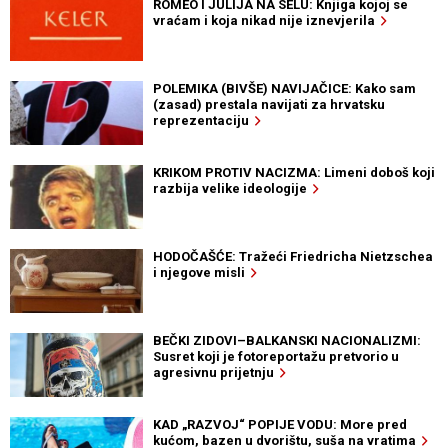
ROMEO I JULIJA NA SELU: Knjiga kojoj se
vraćam i koja nikad nije iznevjerila
POLEMIKA (BIVŠE) NAVIJAČICE: Kako sam
(zasad) prestala navijati za hrvatsku
reprezentaciju
KRIKOM PROTIV NACIZMA: Limeni doboš koji
razbija velike ideologije
HODOČAŠĆE: Tražeći Friedricha Nietzschea
i njegove misli
BEČKI ZIDOVI–BALKANSKI NACIONALIZMI:
Susret koji je fotoreportažu pretvorio u
agresivnu prijetnju
KAD „RAZVOJ“ POPIJE VODU: More pred
kućom, bazen u dvorištu, suša na vratima