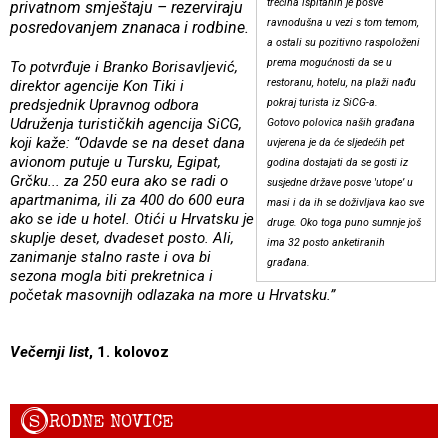
trećina ispitanih je posve
privatnom smještaju – rezerviraju
ravnodušna u vezi s tom temom,
posredovanjem znanaca i rodbine.
a ostali su pozitivno raspoloženi
prema mogućnosti da se u
To potvrđuje i Branko Borisavljević,
restoranu, hotelu, na plaži nađu
direktor agencije Kon Tiki i
predsjednik Upravnog odbora
pokraj turista iz SiCG-a.
Udruženja turističkih agencija SiCG,
Gotovo polovica naših građana
koji kaže: “Odavde se na deset dana
uvjerena je da će sljedećih pet
avionom putuje u Tursku, Egipat,
godina dostajati da se gosti iz
Grčku... za 250 eura ako se radi o
susjedne države posve 'utope’ u
apartmanima, ili za 400 do 600 eura
masi i da ih se doživljava kao sve
ako se ide u hotel. Otići u Hrvatsku je
druge. Oko toga puno sumnje još
skuplje deset, dvadeset posto. Ali,
ima 32 posto anketiranih
zanimanje stalno raste i ova bi
građana.
sezona mogla biti prekretnica i
početak masovnijh odlazaka na more u Hrvatsku.”
Večernji list
, 1. kolovoz
S
RODNE NOVICE