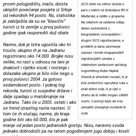
prvom polugodištu, inače, doista
SiCG često na odmor dolaze u
uknjižili povećanje posjeta iz Srbije
paru s nekim od državljana RH ili
od rekordnih 94 posto. No, statistika
Mađarske, a rijetko u grupama.
je zabilježila da su se “klasični”
Na lokalnim se cestama viđaju
turisti iz te zemlje u prvoj polovici
deseci automobila s
godine ipak rasporedili duž obale.
beogradskim, novosadskim i
drugim SiCG registracijama, a
Naime, dok je Istra ugostila oko tri
proteklih je dana zanimanje
tisuće, ukupno ih je na Jadranu
izazvao i kombi kragujevačkih
registrirano oko 14.000. Brojke nisu
registracijskih oznaka s
velike, no rast u odnosu na lani je
istaknutom zastavicom spliskog
znakovit i rijetko visok; i noćenja i
nogometnog kluba Hajduk.
dolazaka ukupno je bilo više nego u
Vlasnik je strastveni navijač, to je
prvoj polovici 2004. za gotovo
bila simbolično ispružena ruka u
sedamdeset posto. I pokraj tog
znak dobre volje, ili je riječ o
rekorda, turisti iz susjedne države i
strahu da bi netko mogao oštetiti
dalje spadaju u malobrojnije na
vozilo. U policiji kažu da nisu
Jadranu. Tako će u 2005. ostati i ako
se trend izrazitog rasta nastavi. U
zamijetili značajnije incidente te
tom će ih slučaju, naime, do kraja
vrste.
godine biti oko 60.000, što je pak
manje od jedan posto jadranskih gostiju. Nisu, naravno svuda
jednako dobrodošli pa na ratom pogođenijem jugu dobiju i kiseli