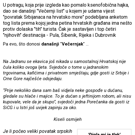
U potragu, koja prije izgleda kao pomalo ksenofobična hajka,
dao se današnji "Večernji list" u kojem je udarna vijest
"povratak Srbijanaca na hrvatsko more" podebljana anketom
tog lista prema kojoj jedna petina hrvatskih građana ima nešto
protiv dolaska "tih" turista. Čak je sastavljen i top četiri
"njihovih" destinacija - Pula, Šibenik, Rijeka i Dubrovnik
Pa evo, što donosi
današnji
"
Večernjak
" ...
Na Jadranu se ekavica još nikada u samostalnoj Hrvatskoj nije
čula koliko ovoga ljeta. Svjedoče o tome u jadranskim
trgovinama, kafićima i privatnom smještaju, gdje gosti iz Srbije i
Crne Gore najčešće odsjedaju.
“Prije nekoliko dana sam baš vidjela neke gospođe u dućanu,
gledale su hlače i majice. To je dućan s jeftinijom robom, ali nisu
kupovale, vele da je skupo”, svjedoči jedna Porečanka da gosti iz
SiCG i u Istri još uvijek zapinju za oko.
Kiseli osmijeh
Je li počeo veliki povatak srpskih
'Digla mi je tlak’