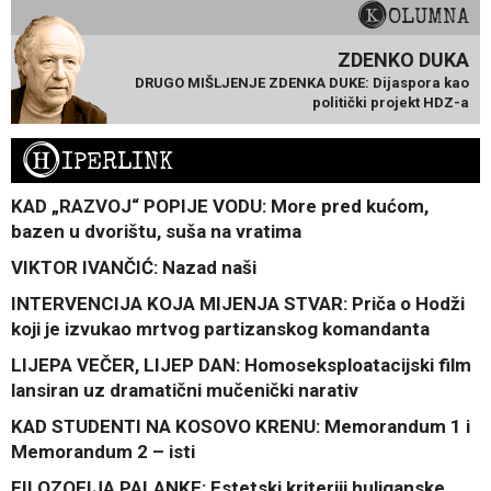
KOLUMNA
ZDENKO DUKA
DRUGO MIŠLJENJE ZDENKA DUKE: Dijaspora kao
politički projekt HDZ-a
H
IPERLINK
KAD „RAZVOJ“ POPIJE VODU: More pred kućom,
bazen u dvorištu, suša na vratima
VIKTOR IVANČIĆ: Nazad naši
INTERVENCIJA KOJA MIJENJA STVAR: Priča o Hodži
koji je izvukao mrtvog partizanskog komandanta
LIJEPA VEČER, LIJEP DAN: Homoseksploatacijski film
lansiran uz dramatični mučenički narativ
KAD STUDENTI NA KOSOVO KRENU: Memorandum 1 i
Memorandum 2 – isti
FILOZOFIJA PALANKE: Estetski kriteriji huliganske