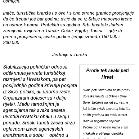
osmijeh.
Inače, turistička branša i s ove i s one strane granice procjenjuje
da će trebati još bar godinu, dvije da se iz Srbije masovno krene
na odmor k nama. Proteklih su godina Srbi hrvatski Jadran
zamijenili rivijerama Turske, Grčke, Egipta, Tunisa... gdje ih,
prema procjenama, svake godine ljetuje između 150.000 i
200.000.
Jeftinije u Tursku
Stabilizacija političkih odnosa
Protiv tek svaki peti
odškrinula je vrata turističkoj
Hrvat
razmjeni s Hrvatskom, pa pet
posljednjih godina krivulja posjeta
Svaki peti Hrvat ima nešto protiv
iz SiCG polako, ali uporno raste.
dolaska turista iz Srbije i Crne
Organizirani dolasci su i dalje
Gore. Sjećanja na rat su, naime,
rijetki. Među tamošnjim je
još toliko svježa nepunoj četvrtini
agencijama tek svaka deseta
naših građana da svaki susret
uvrstila hrvatsku obalu u svoju
izaziva negativne osjećaje.
ponudu. Srpski turisti zasad stižu
Većina od 77 posto nema s tim
uglavnom izvan agencijskih
nikakvih problema; otprilike
aranžmana, a sobu – obično u