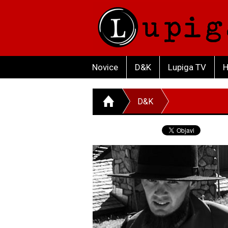
Novice
D&K
Lupiga TV
H
D&K