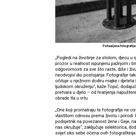
Pohvaljena fotografija
„Pogledi na životinje za stolom, djecu u ig
prozor u realnost ispunjenu pažnjom i br
odgovornosti za sve što raste, diše i živi
neodvojivi dio postojanja. Fotografije tak
očituje u nježnom dodiru majke i djeteta 
ljudskom okruženju“, kaže Topić, dodajuć
pretvara u djelo – od hranjenja napušteni
obrade tla u vrtu.
„One koji promatraju te fotografije ne os
vlastitom odnosu prema životu i prirodi.
podsjetnik na povezanost žene i Geje, n
nas okružuje“, zaključuje selektorica, d
svijet oko sebe očima ovih fotografkinja