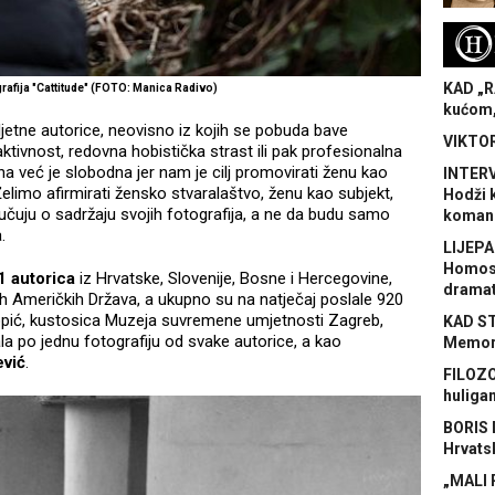
H
KAD „R
rafija "Cattitude" (FOTO: Manica Radivo)
kućom,
jetne autorice, neovisno iz kojih se pobuda bave
VIKTOR
aktivnost, redovna hobistička strast ili pak profesionalna
a već je slobodna jer nam je cilj promovirati ženu kao
INTERV
 Želimo afirmirati žensko stvaralaštvo, ženu kao subjekt,
Hodži 
učuju o sadržaju svojih fotografija, a ne da budu samo
koman
.
LIJEPA
Homose
1 autorica
iz Hrvatske, Slovenije, Bosne i Hercegovine,
dramat
ih Američkih Država, a ukupno su na natječaj poslale 920
 Topić, kustosica Muzeja suvremene umjetnosti Zagreb,
KAD S
ala po jednu fotografiju od svake autorice, a kao
Memora
ević
.
FILOZO
huliga
BORIS 
Hrvats
„MALI 