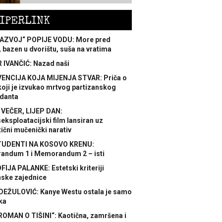
IPERLINK
AZVOJ“ POPIJE VODU: More pred
 bazen u dvorištu, suša na vratima
 IVANČIĆ: Nazad naši
ENCIJA KOJA MIJENJA STVAR: Priča o
koji je izvukao mrtvog partizanskog
danta
 VEČER, LIJEP DAN:
ksploatacijski film lansiran uz
ični mučenički narativ
TUDENTI NA KOSOVO KRENU:
ndum 1 i Memorandum 2 – isti
FIJA PALANKE: Estetski kriteriji
nske zajednice
DEŽULOVIĆ: Kanye Westu ostala je samo
ka
ROMAN O TIŠINI“: Kaotična, zamršena i