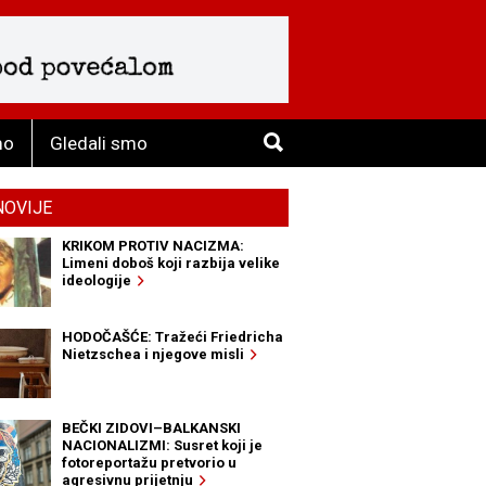
mo
Gledali smo
NOVIJE
KRIKOM PROTIV NACIZMA:
Limeni doboš koji razbija velike
ideologije
HODOČAŠĆE: Tražeći Friedricha
Nietzschea i njegove misli
BEČKI ZIDOVI–BALKANSKI
NACIONALIZMI: Susret koji je
fotoreportažu pretvorio u
agresivnu prijetnju