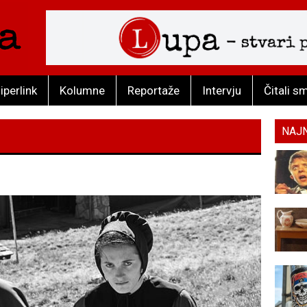
iperlink
Kolumne
Reportaže
Intervju
Čitali s
NAJ