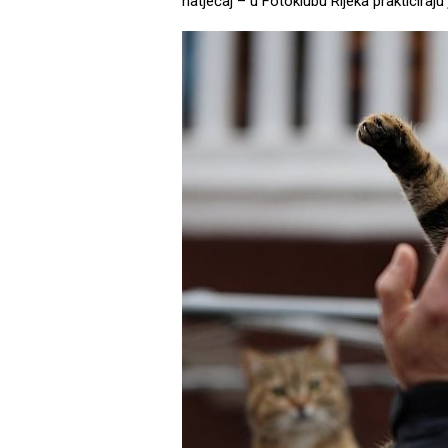
natječaj – u Fotoklubu Rijeka prakticiraju