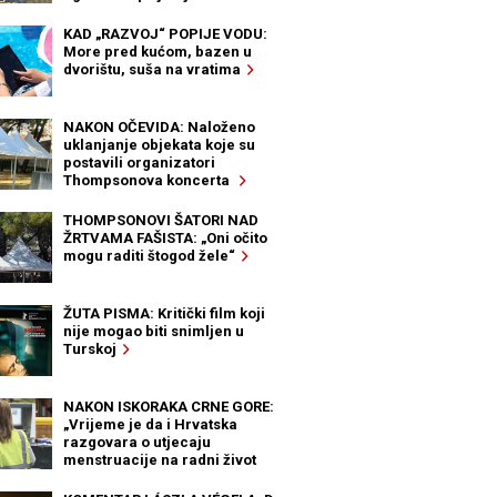
KAD „RAZVOJ“ POPIJE VODU:
More pred kućom, bazen u
dvorištu, suša na vratima
NAKON OČEVIDA: Naloženo
uklanjanje objekata koje su
postavili organizatori
Thompsonova koncerta
THOMPSONOVI ŠATORI NAD
ŽRTVAMA FAŠISTA: „Oni očito
mogu raditi štogod žele“
ŽUTA PISMA: Kritički film koji
nije mogao biti snimljen u
Turskoj
NAKON ISKORAKA CRNE GORE:
„Vrijeme je da i Hrvatska
razgovara o utjecaju
menstruacije na radni život
žena“