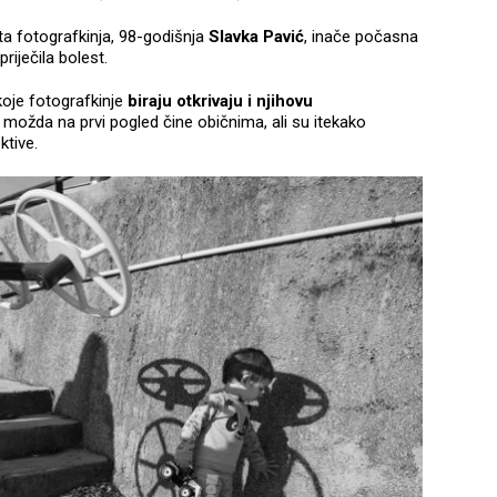
ta fotografkinja, 98-godišnja
Slavka Pavić
, inače počasna
priječila bolest.
koje fotografkinje
biraju otkrivaju i njihovu
 možda na prvi pogled čine običnima, ali su itekako
ktive.