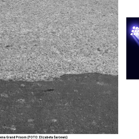
ađena Grand Prixom (FOTO: Elizabeta Šarčević)