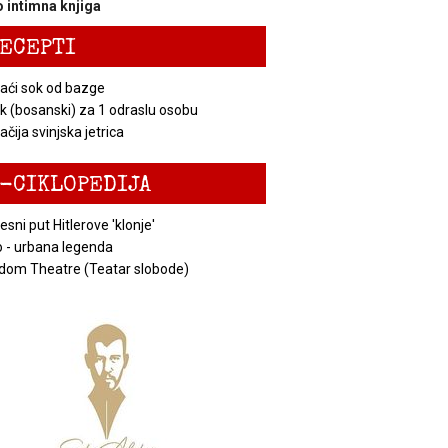
 intimna knjiga
ECEPTI
ći sok od bazge
k (bosanski) za 1 odraslu osobu
čija svinjska jetrica
-CIKLOPEDIJA
esni put Hitlerove 'klonje'
 - urbana legenda
dom Theatre (Teatar slobode)