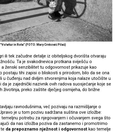
 "Volvitur in Rota" (FOTO: Mary Crnković Pilaš)
ri ili tek začudne detalje iz obiteljskog dvorišta otvaraju
ižnošću. Ta je svakodnevica protkana sviješću o
, a ženski senzibilitet tu odgovornost prikazuje kao
o postaju tihi zapisi o bliskosti s prirodom, bilo da se ona
ili u čuđenju nad divljim stvorenjima koja nalaze utočište u
i da je zajednički nazivnik ovih radova suosjećanje koje se
h životinja, preko zaštite dječjeg osmijeha, do brižne
tavljaju ravnodušnima, već pozivaju na razmišljanje o
 Upravo je u tom pozivu sadržana suština ove izložbe:
a temeljnu potrebu za njegovanjem i očuvanjem svega što
odajući da nas izložba poziva da zastanemo i promotrimo
 te
da prepoznamo nježnost i odgovornost
kao temelje