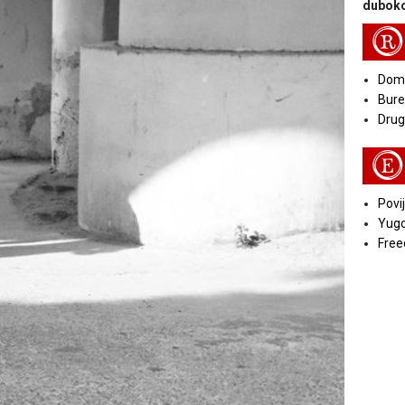
duboko
R
Doma
Bure
Druga
E
Povij
Yugo
Free