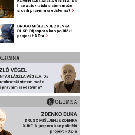
KOMENTAR LÁSZLA VÉGELA: Da
li se autokratski sistem može
srušiti pravnim sredstvima?
DRUGO MIŠLJENJE ZDENKA
DUKE: Dijaspora kao politički
projekt HDZ-a
KOLUMNA
ZLÓ VÉGEL
NTAR LÁSZLA VÉGELA: Da
 autokratski sistem može
ti pravnim sredstvima?
KOLUMNA
ZDENKO DUKA
DRUGO MIŠLJENJE ZDENKA
DUKE: Dijaspora kao politički
projekt HDZ-a