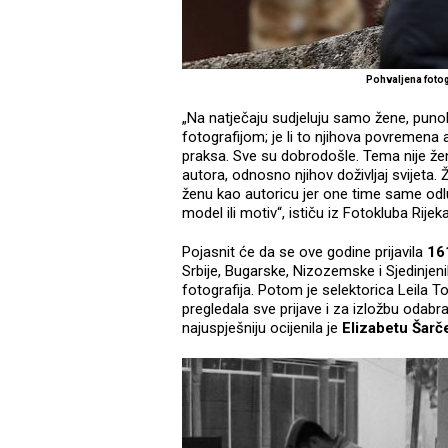
Pohvaljena fotog
„Na natječaju sudjeluju samo žene, punol
fotografijom; je li to njihova povremena 
praksa. Sve su dobrodošle. Tema nije žen
autora, odnosno njihov doživljaj svijeta.
ženu kao autoricu jer one time same odl
model ili motiv“, ističu iz Fotokluba Rijeka
Pojasnit će da se ove godine prijavila
16
Srbije, Bugarske, Nizozemske i Sjedinjen
fotografija. Potom je selektorica Leila
pregledala sve prijave i za izložbu odabr
najuspješniju ocijenila je
Elizabetu Šarč