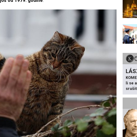
još od 1979. godine
.
LÁS
KOME
li se
sruši