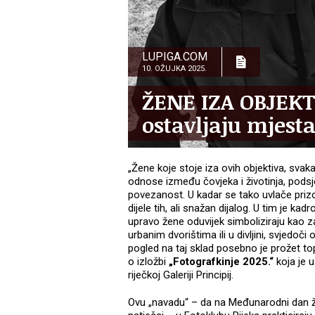
LUPIGA.COM
10. OŽUJKA 2025.
ŽENE IZA OBJEKTI
ostavljaju mjest
„Žene koje stoje iza ovih objektiva, svaka 
odnose između čovjeka i životinja, podsj
povezanost. U kadar se tako uvlače prizor
dijele tih, ali snažan dijalog. U tim je k
upravo žene oduvijek simboliziraju kao zašt
urbanim dvorištima ili u divljini, svjedoč
pogled na taj sklad posebno je prožet to
o izložbi
„Fotografkinje 2025.“
koja je u
riječkoj Galeriji Principij.
Ovu „navadu“ – da na Međunarodni dan žen