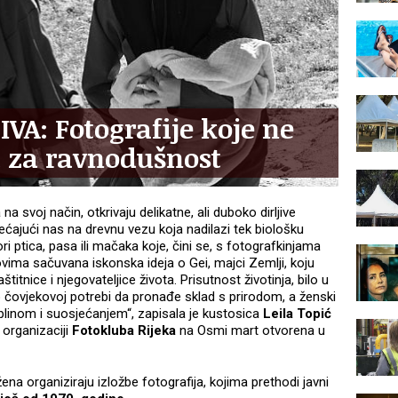
VA: Fotografije koje ne
a za ravnodušnost
na svoj način, otkrivaju delikatne, ali duboko dirljive
ećajući nas na drevnu vezu koja nadilazi tek biološku
i ptica, pasa ili mačaka koje, čini se, s fotografkinjama
adrovima sačuvana iskonska ideja o Gei, majci Zemlji, koju
itnice i njegovateljice života. Prisutnost životinja, bilo u
i o čovjekovoj potrebi da pronađe sklad s prirodom, a ženski
plinom i suosjećanjem“, zapisala je kustosica
Leila Topić
 organizaciji
Fotokluba Rijeka
na Osmi mart otvorena u
a organiziraju izložbe fotografija, kojima prethodi javni