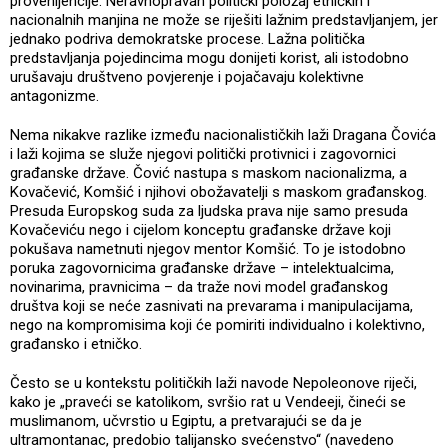
provenijencije. Neravnopravan politički položaj etničkih i
nacionalnih manjina ne može se riješiti lažnim predstavljanjem, jer
jednako podriva demokratske procese. Lažna politička
predstavljanja pojedincima mogu donijeti korist, ali istodobno
urušavaju društveno povjerenje i pojačavaju kolektivne
antagonizme.
Nema nikakve razlike između nacionalističkih laži Dragana Čovića
i laži kojima se služe njegovi politički protivnici i zagovornici
građanske države. Čović nastupa s maskom nacionalizma, a
Kovačević, Komšić i njihovi obožavatelji s maskom građanskog.
Presuda Europskog suda za ljudska prava nije samo presuda
Kovačeviću nego i cijelom konceptu građanske države koji
pokušava nametnuti njegov mentor Komšić. To je istodobno
poruka zagovornicima građanske države – intelektualcima,
novinarima, pravnicima – da traže novi model građanskog
društva koji se neće zasnivati na prevarama i manipulacijama,
nego na kompromisima koji će pomiriti individualno i kolektivno,
građansko i etničko.
Često se u kontekstu političkih laži navode Nepoleonove riječi,
kako je „praveći se katolikom, svršio rat u Vendeeji, čineći se
muslimanom, učvrstio u Egiptu, a pretvarajući se da je
ultramontanac, predobio talijansko svećenstvo“ (navedeno