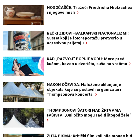
HODOČAŠĆE: Tražeći Friedricha Nietzschea
i njegove misli
BEČKI ZIDOVI–BALKANSKI NACIONALIZMI:
Susret koji je fotoreportažu pretvorio u
agresivnu prijetnju
KAD „RAZVOJ“ POPIJE VODU: More pred
kućom, bazen u dvorištu, suša na vratima
NAKON OČEVIDA: Naloženo uklanjanje
objekata koje su postavili organizatori
Thompsonova koncerta
THOMPSONOVI ŠATORI NAD ŽRTVAMA
FAŠISTA: „Oni očito mogu raditi štogod žele“
ŽUTA PISMA: Kritički film koji nije mogao biti