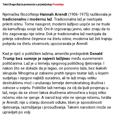
Tekst Drage Bojića prenosimo s prijateljskog
Prometeja
Njemačka filozofkinja
Hannah Arendt
(1906-1975) razlikovala je
tradicionalnu i modernu laž
. Tradicionalna laž je nastojala
prikriti istinu. Tome nasuprot, moderni lažljivci uopće se ne trude
da kamufliraju svoje laži. Oni ih izgovaraju javno, iako znaju da to
što zagovaraju nije istina. Dok je tradicionalna laž nastojala da
prikrije određene činjenice na štetu istine, moderna laž želi trajniju
pobjedu na štetu stvarnosti, upozoravala je Arendt.
Kad je riječ o političkim lažima, američki predsjednik
Donald
Trump bez sumnje je najveći lažljivac
među suvremenim
političarima. Laž je u temelju njegovog političkog djelovanja. I
nakon što se dokaže da je lagao, on ponovno laže, bez ikakvih
skrupula. Mnogima je zabavno pratiti njegov teatar laži, u kojem
sudjeluju i njegovi najbliži suradnici, ali te laži imaju veliku
destruktivnu moć i urušavaju temelje demokratskog društva i
odnose u svijetu. Političke laži nemaju za cilj da ljudi povjeruju u
laž, nego da se stvori takva društvena atmosfera u kojoj nitko
ničemu više ne vjeruje. A narod koji više ne vjeruje ničemu, tvrdila
je Arendt, nije u stanju donositi odluke, lišen je sposobnosti
djelovanja, razmišljanja i prosuđivanja. Takvim narodom može se
upravljati po volji.