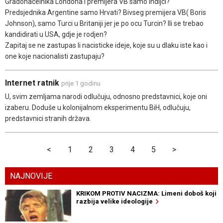
Gradonacelnika Londona i premijera VB samo Indijci?
Predsjednika Argentine samo Hrvati? Bivseg premijera VB( Boris
Johnson), samo Turci u Britaniji jer je po ocu Turcin? Ili se trebao
kandidirati u USA, gdje je rodjen?
Zapitaj se ne zastupas li nacisticke ideje, koje su u dlaku iste kao i
one koje nacionalisti zastupaju?
Internet ratnik
prije 1 godinu
U, svim zemljama narodi odlučuju, odnosno predstavnici, koje oni
izaberu. Doduše u kolonijalnom eksperimentu BiH, odlučuju,
predstavnici stranih država.
<
1
2
3
4
5
>
NAJNOVIJE
KRIKOM PROTIV NACIZMA: Limeni doboš koji
razbija velike ideologije