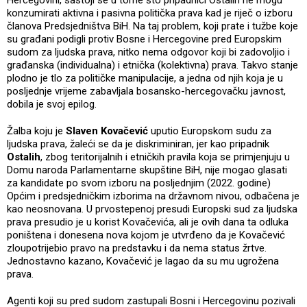
konzumirati aktivna i pasivna politička prava kad je riječ o izboru
članova Predsjedništva BiH. Na taj problem, koji prate i tužbe koje
su građani podigli protiv Bosne i Hercegovine pred Europskim
sudom za ljudska prava, nitko nema odgovor koji bi zadovoljio i
građanska (individualna) i etnička (kolektivna) prava. Takvo stanje
plodno je tlo za političke manipulacije, a jedna od njih koja je u
posljednje vrijeme zabavljala bosansko-hercegovačku javnost,
dobila je svoj epilog.
Žalba koju je
Slaven Kovačević
uputio Europskom sudu za
ljudska prava, žaleći se da je diskriminiran, jer kao pripadnik
Ostalih
, zbog teritorijalnih i etničkih pravila koja se primjenjuju u
Domu naroda Parlamentarne skupštine BiH, nije mogao glasati
za kandidate po svom izboru na posljednjim (2022. godine)
Općim i predsjedničkim izborima na državnom nivou, odbačena je
kao neosnovana. U prvostepenoj presudi Europski sud za ljudska
prava presudio je u korist Kovačevića, ali je ovih dana ta odluka
poništena i donesena nova kojom je utvrđeno da je Kovačević
zloupotrijebio pravo na predstavku i da nema status žrtve.
Jednostavno kazano, Kovačević je lagao da su mu ugrožena
prava.
Agenti koji su pred sudom zastupali Bosni i Hercegovinu pozivali