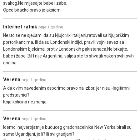
svakog.Ne mijesajte babe i zabe.
Opce biracko pravo je aksiom.
Internet ratnik
prije 1 godinu
Nešto se ne sjećam, da su Njujorški italijani,ratovali sa Njujorškim
portorikancima, ili da su Londonski indijci, pravili vojni savez sa
Londonskim bjelcima, protiv Londonskih pakistanaca.Ne brkajte,
babe i žabe, BiH nije Argentina, valjda ste to shvatili nakon svih ovih
godina.
Verena
prije 1 godinu
A da ovim navedenim osporimo pravo na izbor, jer nisu -legitimni
predstavnici?
Koja kolicina neznanja.
Verena
prije 1 godinu
Idemo: najverojatnije buduceg gradonacelnika New Yorka birali su
samo Ugandjani, je li? Ili svi gradjani?