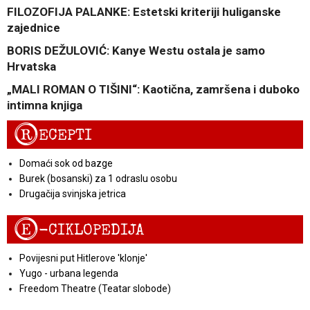
FILOZOFIJA PALANKE: Estetski kriteriji huliganske
zajednice
BORIS DEŽULOVIĆ: Kanye Westu ostala je samo
Hrvatska
„MALI ROMAN O TIŠINI“: Kaotična, zamršena i duboko
intimna knjiga
R
ECEPTI
Domaći sok od bazge
Burek (bosanski) za 1 odraslu osobu
Drugačija svinjska jetrica
E
-CIKLOPEDIJA
Povijesni put Hitlerove 'klonje'
Yugo - urbana legenda
Freedom Theatre (Teatar slobode)