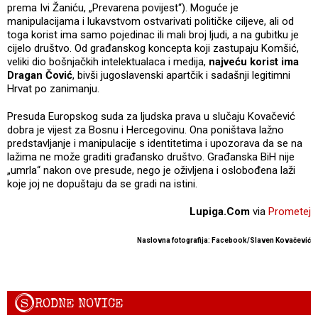
prema Ivi Žaniću, „Prevarena povijest“). Moguće je
manipulacijama i lukavstvom ostvarivati političke ciljeve, ali od
toga korist ima samo pojedinac ili mali broj ljudi, a na gubitku je
cijelo društvo. Od građanskog koncepta koji zastupaju Komšić,
veliki dio bošnjačkih intelektualaca i medija,
najveću korist ima
Dragan Čović
, bivši jugoslavenski apartčik i sadašnji legitimni
Hrvat po zanimanju.
Presuda Europskog suda za ljudska prava u slučaju Kovačević
dobra je vijest za Bosnu i Hercegovinu. Ona poništava lažno
predstavljanje i manipulacije s identitetima i upozorava da se na
lažima ne može graditi građansko društvo. Građanska BiH nije
„umrla“ nakon ove presude, nego je oživljena i oslobođena laži
koje joj ne dopuštaju da se gradi na istini.
Lupiga.Com
via
Prometej
Naslovna fotografija: Facebook/Slaven Kovačević
S
RODNE NOVICE