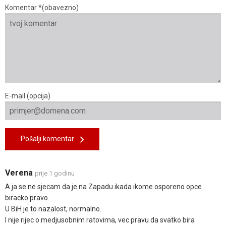
Komentar *(obavezno)
E-mail (opcija)
Pošalji komentar
Verena
prije 1 godinu
A ja se ne sjecam da je na Zapadu ikada ikome osporeno opce
biracko pravo.
U BiH je to nazalost, normalno.
I nije rijec o medjusobnim ratovima, vec pravu da svatko bira