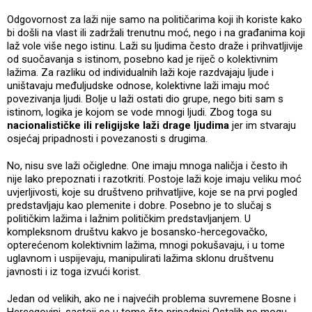
Odgovornost za laži nije samo na političarima koji ih koriste kako
bi došli na vlast ili zadržali trenutnu moć, nego i na građanima koji
laž vole više nego istinu. Laži su ljudima često draže i prihvatljivije
od suočavanja s istinom, posebno kad je riječ o kolektivnim
lažima. Za razliku od individualnih laži koje razdvajaju ljude i
uništavaju međuljudske odnose, kolektivne laži imaju moć
povezivanja ljudi. Bolje u laži ostati dio grupe, nego biti sam s
istinom, logika je kojom se vode mnogi ljudi. Zbog toga su
nacionalističke ili religijske laži drage ljudima
jer im stvaraju
osjećaj pripadnosti i povezanosti s drugima.
No, nisu sve laži očigledne. One imaju mnoga naličja i često ih
nije lako prepoznati i razotkriti. Postoje laži koje imaju veliku moć
uvjerljivosti, koje su društveno prihvatljive, koje se na prvi pogled
predstavljaju kao plemenite i dobre. Posebno je to slučaj s
političkim lažima i lažnim političkim predstavljanjem. U
kompleksnom društvu kakvo je bosansko-hercegovačko,
opterećenom kolektivnim lažima, mnogi pokušavaju, i u tome
uglavnom i uspijevaju, manipulirati lažima sklonu društvenu
javnosti i iz toga izvući korist.
Jedan od velikih, ako ne i najvećih problema suvremene Bosne i
Hercegovini, sastoji se u tome što pripadnici Ostalih ne mogu