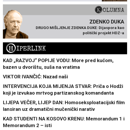
KOLUMNA
ZDENKO DUKA
DRUGO MIŠLJENJE ZDENKA DUKE: Dijaspora kao
politički projekt HDZ-a
H
IPERLINK
KAD „RAZVOJ“ POPIJE VODU: More pred kućom,
bazen u dvorištu, suša na vratima
VIKTOR IVANČIĆ: Nazad naši
INTERVENCIJA KOJA MIJENJA STVAR: Priča o Hodži
koji je izvukao mrtvog partizanskog komandanta
LIJEPA VEČER, LIJEP DAN: Homoseksploatacijski film
lansiran uz dramatični mučenički narativ
KAD STUDENTI NA KOSOVO KRENU: Memorandum 1 i
Memorandum 2 – isti