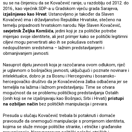
su se na činjenicu da se Kovačević ranije, u razdoblju od 2012. do
2016., kao vijećnik SDP-a u Gradskom vijeću grada Sarajeva,
izjašnjavao kao Hrvat
. Ustanovljeno je također da Slaven
Kovačević ima i državljanstvo Republike Hrvatske, stečeno na
temelju pripadnosti hrvatskom narodu. Nije Slaven Kovačević,
savjetnik Željka Komšića
, jedini koji je za političke potrebe
mijenjao svoje identitete, ali jest primjer kako se politički legitimni
ciljevi mogu pervertirati ako ih se pokušava ostvariti
nedopuštenim sredstvima – lažnim predstavljanjem i
obmanjivanjem javnosti.
Nasuprot dijelu javnosti koja je razočarana ovom odlukom, riječ
je uglavnom o bošnjačkoj javnosti, uključujući i poznate novinare i
intelektualce, dobro je za Bosnu i Hercegovinu i bosansko-
hercegovačko društvo da je Kovačevićeva žalba odbačena jer se
temeljila na lažima i lažnom predstavljanju. Time se otvara
mogućnost da se problemu političkog predstavljanja Ostalih
(onih koji se ne izjašnjavaju kao Bošnjaci, Srbi i Hrvati)
pristupi
na ozbiljan način
bez političkih manipulacija i prevara.
Presuda u slučaju Kovačević trebala bi potaknuti i domaće
pravosuđe da onemogući manipulacije s promjenom identiteta,
kojima se služe mnoge političke stranke, i etničke i građanske