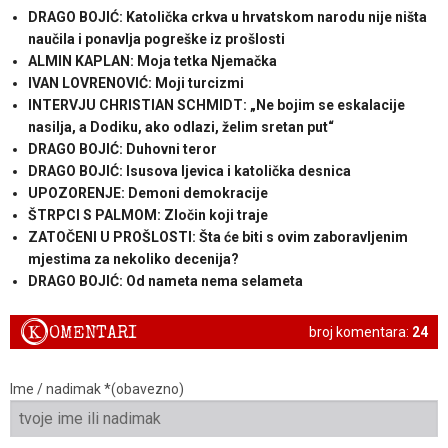
DRAGO BOJIĆ: Katolička crkva u hrvatskom narodu nije ništa
naučila i ponavlja pogreške iz prošlosti
ALMIN KAPLAN: Moja tetka Njemačka
IVAN LOVRENOVIĆ: Moji turcizmi
INTERVJU CHRISTIAN SCHMIDT: „Ne bojim se eskalacije
nasilja, a Dodiku, ako odlazi, želim sretan put“
DRAGO BOJIĆ: Duhovni teror
DRAGO BOJIĆ: ​Isusova ljevica i katolička desnica
UPOZORENJE: Demoni demokracije
ŠTRPCI S PALMOM: Zločin koji traje
ZATOČENI U PROŠLOSTI: Šta će biti s ovim zaboravljenim
mjestima za nekoliko decenija?
DRAGO BOJIĆ: ​Od nameta nema selameta
K
OMENTARI
broj komentara:
24
Ime / nadimak *(obavezno)