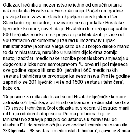
Odlazak liječnika u inozemstvo je jedno od gorućih pitanja
nakon ulaska Hrvatske u Europsku uniju. Početkom godine
pravu je buru izazvao članak objavljen u austrijskom Der
Standardu, čiji su autori, pozivajući se na podatke Hrvatske
liječničke komore, naveli da je Hrvatsku do siječnja napustilo
800 liječnika, a uskoro se pojavio i podatak da ih je više od
900 zatražilo dokumentaciju za rad u inozemstvu. Ipak,
ministar zdravlja Siniša Varga kaže da su brojke daleko manje
te da ministarstvo, naročito u ruralnim dijelovima zemlje
nastoji zadržati medicinske radnike pronalaskom smještaja u
dogovoru s lokalnom samoupravom. "U prva tri i pol mjeseca
ove godine zaposlili smo 80 liječnika i 660 medicinskih
sestara i tehničara te prvostupnika sestrinstva. Prošle godine
zaposlio se 201 liječnik i više od 1500 sestara i tehničara",
kaže on.
"Dopusnice za odlazak dosad su od Hrvatske liječničke komore
zatražila 673 liječnika, a od Hrvatske komore medicinskih sestara
173 sestre i tehničara. Broj odlazaka je, srećom, višestruko manji
od broja odobrenih dopusnica. Prema podacima koje je
Ministarstvo zdravlja prikupilo od ustanova u zdravstvu, od
ulaska u EU do sredine ožujka ove godine Hrvatsku su napustila
233 liječnika i 98 sestara i medicinskih tehničara", izjavio je
Siniša