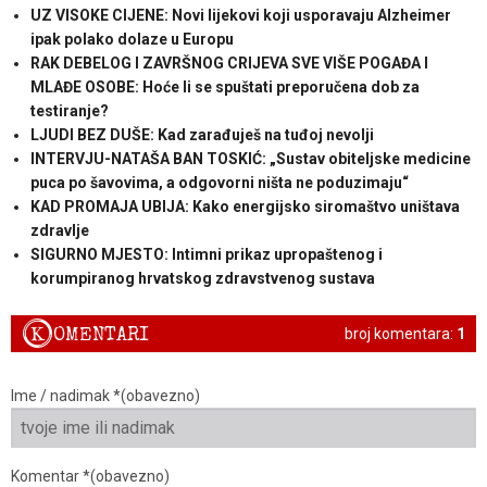
UZ VISOKE CIJENE: Novi lijekovi koji usporavaju Alzheimer
ipak polako dolaze u Europu
RAK DEBELOG I ZAVRŠNOG CRIJEVA SVE VIŠE POGAĐA I
MLAĐE OSOBE: Hoće li se spuštati preporučena dob za
testiranje?
LJUDI BEZ DUŠE: Kad zarađuješ na tuđoj nevolji
INTERVJU-NATAŠA BAN TOSKIĆ: „Sustav obiteljske medicine
puca po šavovima, a odgovorni ništa ne poduzimaju“
KAD PROMAJA UBIJA: Kako energijsko siromaštvo uništava
zdravlje
SIGURNO MJESTO: Intimni prikaz upropaštenog i
korumpiranog hrvatskog zdravstvenog sustava
K
OMENTARI
broj komentara:
1
Ime / nadimak *(obavezno)
Komentar *(obavezno)