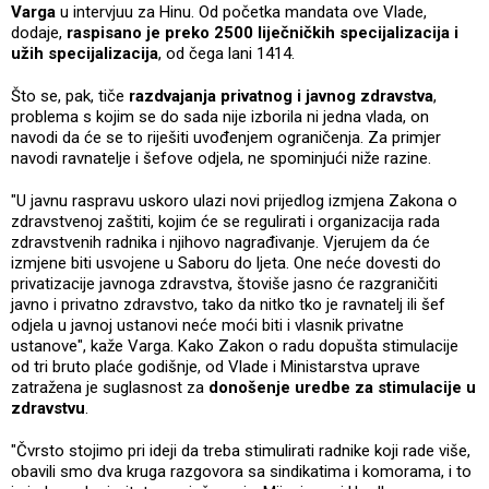
Varga
u intervjuu za Hinu. Od početka mandata ove Vlade,
dodaje,
raspisano je preko 2500 liječničkih specijalizacija i
užih specijalizacija
, od čega lani 1414.
Što se, pak, tiče
razdvajanja privatnog i javnog zdravstva
,
problema s kojim se do sada nije izborila ni jedna vlada, on
navodi da će se to riješiti uvođenjem ograničenja. Za primjer
navodi ravnatelje i šefove odjela, ne spominjući niže razine.
"U javnu raspravu uskoro ulazi novi prijedlog izmjena Zakona o
zdravstvenoj zaštiti, kojim će se regulirati i organizacija rada
zdravstvenih radnika i njihovo nagrađivanje. Vjerujem da će
izmjene biti usvojene u Saboru do ljeta. One neće dovesti do
privatizacije javnoga zdravstva, štoviše jasno će razgraničiti
javno i privatno zdravstvo, tako da nitko tko je ravnatelj ili šef
odjela u javnoj ustanovi neće moći biti i vlasnik privatne
ustanove", kaže Varga. Kako Zakon o radu dopušta stimulacije
od tri bruto plaće godišnje, od Vlade i Ministarstva uprave
zatražena je suglasnost za
donošenje uredbe za stimulacije u
zdravstvu
.
"Čvrsto stojimo pri ideji da treba stimulirati radnike koji rade više,
obavili smo dva kruga razgovora sa sindikatima i komorama, i to