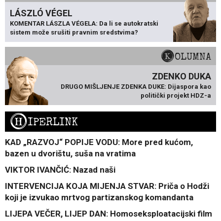
LÁSZLÓ VÉGEL
KOMENTAR LÁSZLA VÉGELA: Da li se autokratski
sistem može srušiti pravnim sredstvima?
KOLUMNA
ZDENKO DUKA
DRUGO MIŠLJENJE ZDENKA DUKE: Dijaspora kao
politički projekt HDZ-a
H
IPERLINK
KAD „RAZVOJ“ POPIJE VODU: More pred kućom,
bazen u dvorištu, suša na vratima
VIKTOR IVANČIĆ: Nazad naši
INTERVENCIJA KOJA MIJENJA STVAR: Priča o Hodži
koji je izvukao mrtvog partizanskog komandanta
LIJEPA VEČER, LIJEP DAN: Homoseksploatacijski film