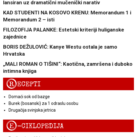
lansiran uz dramatični mučenički narativ
KAD STUDENTI NA KOSOVO KRENU: Memorandum 1 i
Memorandum 2 – isti
FILOZOFIJA PALANKE: Estetski kriteriji huliganske
zajednice
BORIS DEŽULOVIĆ: Kanye Westu ostala je samo
Hrvatska
„MALI ROMAN O TIŠINI“: Kaotična, zamršena i duboko
intimna knjiga
R
ECEPTI
Domaći sok od bazge
Burek (bosanski) za 1 odraslu osobu
Drugačija svinjska jetrica
E
-CIKLOPEDIJA