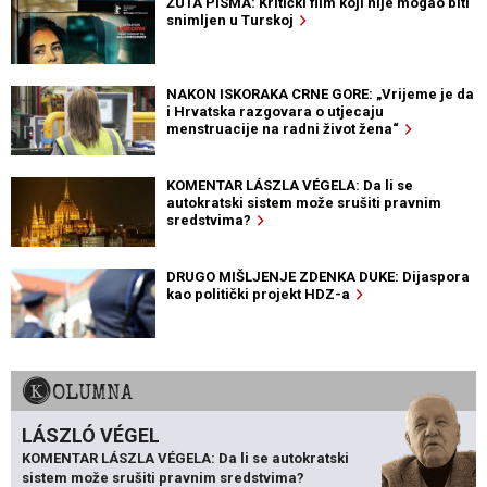
ŽUTA PISMA: Kritički film koji nije mogao biti
snimljen u Turskoj
NAKON ISKORAKA CRNE GORE: „Vrijeme je da
i Hrvatska razgovara o utjecaju
menstruacije na radni život žena“
KOMENTAR LÁSZLA VÉGELA: Da li se
autokratski sistem može srušiti pravnim
sredstvima?
DRUGO MIŠLJENJE ZDENKA DUKE: Dijaspora
kao politički projekt HDZ-a
KOLUMNA
LÁSZLÓ VÉGEL
KOMENTAR LÁSZLA VÉGELA: Da li se autokratski
sistem može srušiti pravnim sredstvima?