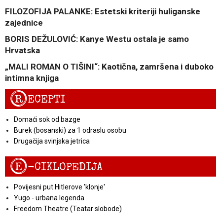
FILOZOFIJA PALANKE: Estetski kriteriji huliganske
zajednice
BORIS DEŽULOVIĆ: Kanye Westu ostala je samo
Hrvatska
„MALI ROMAN O TIŠINI“: Kaotična, zamršena i duboko
intimna knjiga
R
ECEPTI
Domaći sok od bazge
Burek (bosanski) za 1 odraslu osobu
Drugačija svinjska jetrica
E
-CIKLOPEDIJA
Povijesni put Hitlerove 'klonje'
Yugo - urbana legenda
Freedom Theatre (Teatar slobode)