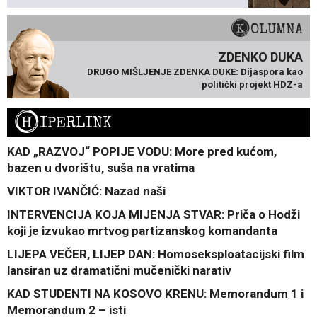
KOLUMNA
ZDENKO DUKA
DRUGO MIŠLJENJE ZDENKA DUKE: Dijaspora kao
politički projekt HDZ-a
H
IPERLINK
KAD „RAZVOJ“ POPIJE VODU: More pred kućom,
bazen u dvorištu, suša na vratima
VIKTOR IVANČIĆ: Nazad naši
INTERVENCIJA KOJA MIJENJA STVAR: Priča o Hodži
koji je izvukao mrtvog partizanskog komandanta
LIJEPA VEČER, LIJEP DAN: Homoseksploatacijski film
lansiran uz dramatični mučenički narativ
KAD STUDENTI NA KOSOVO KRENU: Memorandum 1 i
Memorandum 2 – isti