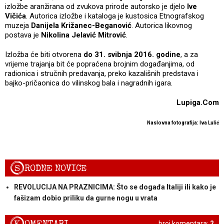
izložbe aranžirana od zvukova prirode autorsko je djelo
Ive
Vičića
. Autorica izložbe i kataloga je kustosica Etnografskog
muzeja
Danijela Križanec-Beganović
. Autorica likovnog
postava je
Nikolina Jelavić Mitrović
.
Izložba će biti otvorena
do 31. svibnja 2016. godine
, a za
vrijeme trajanja bit će popraćena brojnim događanjima, od
radionica i stručnih predavanja, preko kazališnih predstava i
bajko-pričaonica do vilinskog bala i nagradnih igara.
Lupiga.Com
Naslovna fotografija: Iva Lulić
S
RODNE NOVICE
REVOLUCIJA NA PRAZNICIMA: Što se događa Italiji ili kako je
fašizam dobio priliku da gurne nogu u vrata
K
OMENTARI
broj komentara:
2