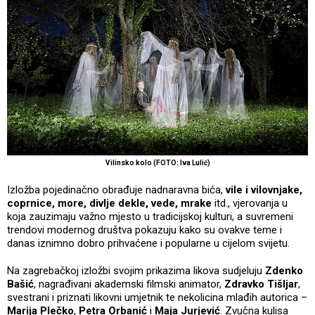
Vilinsko kolo (FOTO: Iva Lulić)
Izložba pojedinačno obrađuje nadnaravna bića,
vile i vilovnjake,
coprnice, more, divlje dekle, vede, mrake
itd., vjerovanja u
koja zauzimaju važno mjesto u tradicijskoj kulturi, a suvremeni
trendovi modernog društva pokazuju kako su ovakve teme i
danas iznimno dobro prihvaćene i popularne u cijelom svijetu.
Na zagrebačkoj izložbi svojim prikazima likova sudjeluju
Zdenko
Bašić
, nagrađivani akademski filmski animator,
Zdravko Tišljar
,
svestrani i priznati likovni umjetnik te nekolicina mlađih autorica –
Marija Plečko
,
Petra Orbanić
i
Maja Jurjević
. Zvučna kulisa