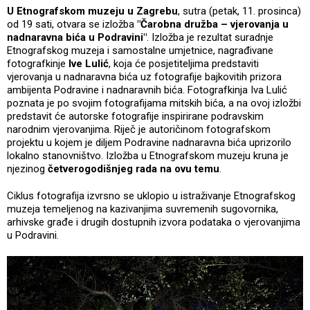
U Etnografskom muzeju u Zagrebu
, sutra (petak, 11. prosinca)
od 19 sati, otvara se izložba
"Čarobna družba – vjerovanja u
nadnaravna bića u Podravini"
. Izložba je rezultat suradnje
Etnografskog muzeja i samostalne umjetnice, nagrađivane
fotografkinje
Ive Lulić
, koja će posjetiteljima predstaviti
vjerovanja u nadnaravna bića uz fotografije bajkovitih prizora
ambijenta Podravine i nadnaravnih bića. Fotografkinja Iva Lulić
poznata je po svojim fotografijama mitskih bića, a na ovoj izložbi
predstavit će autorske fotografije inspirirane podravskim
narodnim vjerovanjima. Riječ je autoričinom fotografskom
projektu u kojem je diljem Podravine nadnaravna bića uprizorilo
lokalno stanovništvo. Izložba u Etnografskom muzeju kruna je
njezinog
četverogodišnjeg rada na ovu temu
.
Ciklus fotografija izvrsno se uklopio u istraživanje Etnografskog
muzeja temeljenog na kazivanjima suvremenih sugovornika,
arhivske građe i drugih dostupnih izvora podataka o vjerovanjima
u Podravini.