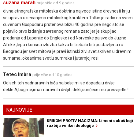
suzana marah
prije više od 9 godina
divna etnografska mitoloska doktrina najvece istine drevnosti kriju
se upravo u secanjima mitoloskog karaktera Tolkin je radio na svom
cuvenom Gospodaru prstenova blizu 40 godina pre nego sto se
pojavilo prvo izdanje zavrsenog romana zato jer je skupljao
predanja od Laponije do Engleske i od Norveske pa sve do Juzne
Afrike ,lepa i korisna izlozba kakva bi trebalo biti postavljena i u
Beogradu jer svet mitova je pravi istinski zivi svet skriven u drevnim
sumama ,okeanima svetlu sumraka i jutarnjoj rosi
Tetec Imbra
prije više od 10 godina
Od seh teh nadnaravnih bića najbolje mi se dopadaju divlje
dekle.A,bogme,ima i naravnih divljih dekli,sunčece mu presvijetle !
NAJNOVIJE
KRIKOM PROTIV NACIZMA: Limeni doboš koji
razbija velike ideologije