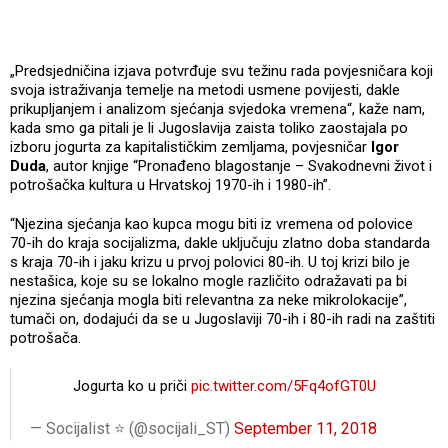
„Predsjedničina izjava potvrđuje svu težinu rada povjesničara koji
svoja istraživanja temelje na metodi usmene povijesti, dakle
prikupljanjem i analizom sjećanja svjedoka vremena“, kaže nam,
kada smo ga pitali je li Jugoslavija zaista toliko zaostajala po
izboru jogurta za kapitalističkim zemljama, povjesničar
Igor
Duda
, autor knjige “Pronađeno blagostanje – Svakodnevni život i
potrošačka kultura u Hrvatskoj 1970-ih i 1980-ih”.
“Njezina sjećanja kao kupca mogu biti iz vremena od polovice
70-ih do kraja socijalizma, dakle uključuju zlatno doba standarda
s kraja 70-ih i jaku krizu u prvoj polovici 80-ih. U toj krizi bilo je
nestašica, koje su se lokalno mogle različito odražavati pa bi
njezina sjećanja mogla biti relevantna za neke mikrolokacije”,
tumači on, dodajući da se u Jugoslaviji 70-ih i 80-ih radi na zaštiti
potrošača.
Jogurta ko u priči
pic.twitter.com/5Fq4ofGT0U
— Socijalist ⭐ (@socijali_ST)
September 11, 2018