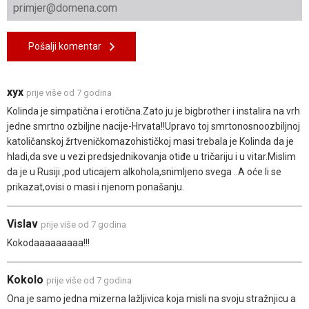
Pošalji komentar
xyx
prije više od 7 godina
Kolinda je simpatična i erotična.Zato ju je bigbrother i instalira na vrh
jedne smrtno ozbiljne nacije-Hrvata!!Upravo toj smrtonosnoozbiljnoj
katoličanskoj žrtveničkomazohističkoj masi trebala je Kolinda da je
hladi,da sve u vezi predsjednikovanja otiđe u tričariju i u vitar.Mislim
da je u Rusiji ,pod uticajem alkohola,snimljeno svega ..A oće li se
prikazat,ovisi o masi i njenom ponašanju.
Vislav
prije više od 7 godina
Kokodaaaaaaaaa!!!
Kokolo
prije više od 7 godina
Ona je samo jedna mizerna lažljivica koja misli na svoju stražnjicu a