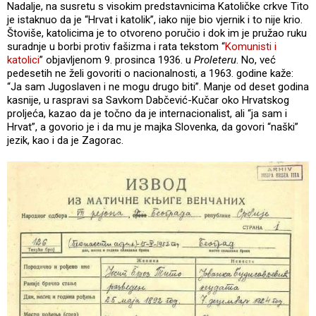
Nadalje, na susretu s visokim predstavnicima Katoličke crkve Tito
je istaknuo da je “Hrvat i katolik”, iako nije bio vjernik i to nije krio.
Štoviše, katolicima je to otvoreno poručio i dok im je pružao ruku
suradnje u borbi protiv fašizma i rata tekstom “
Komunisti i
katolici
” objavljenom 9. prosinca 1936. u
Proleteru
. No, već
pedesetih ne želi govoriti o nacionalnosti, a 1963. godine kaže:
“Ja sam Jugoslaven i ne mogu drugo biti”. Manje od deset godina
kasnije, u raspravi sa Savkom Dabčević-Kučar oko Hrvatskog
proljeća, kazao da je točno da je internacionalist, ali “ja sam i
Hrvat”, a govorio je i da mu je majka Slovenka, da govori “naški”
jezik, kao i da je Zagorac.