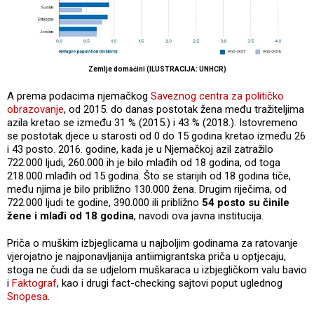
Zemlje domaćini (ILUSTRACIJA: UNHCR)
A prema podacima njemačkog
Saveznog centra za političko
obrazovanje
, od 2015. do danas postotak žena među tražiteljima
azila kretao se između 31 % (2015.) i 43 % (2018.). Istovremeno
se postotak djece u starosti od 0 do 15 godina kretao između 26
i 43 posto. 2016. godine, kada je u Njemačkoj azil zatražilo
722.000 ljudi, 260.000 ih je bilo mlađih od 18 godina, od toga
218.000 mlađih od 15 godina. Što se starijih od 18 godina tiče,
među njima je bilo približno 130.000 žena. Drugim riječima, od
722.000 ljudi te godine, 390.000 ili približno
54 posto su činile
žene i mlađi od 18 godina
, navodi ova javna institucija.
Priča o muškim izbjeglicama u najboljim godinama za ratovanje
vjerojatno je najponavljanija antiimigrantska priča u optjecaju,
stoga ne čudi da se udjelom muškaraca u izbjegličkom valu bavio
i
Faktograf
, kao i drugi fact-checking sajtovi poput uglednog
Snopesa
.