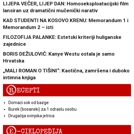
LIJEPA VEČER, LIJEP DAN: Homoseksploatacijski film
lansiran uz dramatični mučenički narativ
KAD STUDENTI NA KOSOVO KRENU: Memorandum 1 i
Memorandum 2 – isti
FILOZOFIJA PALANKE: Estetski kriteriji huliganske
zajednice
BORIS DEŽULOVIĆ: Kanye Westu ostala je samo
Hrvatska
„MALI ROMAN O TIŠINI“: Kaotična, zamršena i duboko
intimna knjiga
R
ECEPTI
Domaći sok od bazge
Burek (bosanski) za 1 odraslu osobu
Drugačija svinjska jetrica
E
-CIKLOPEDIJA