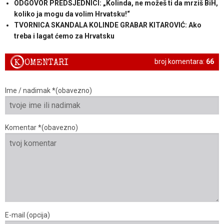
ODGOVOR PREDSJEDNICI: „Kolinda, ne možeš ti da mrziš BiH,
koliko ja mogu da volim Hrvatsku!“
TVORNICA SKANDALA KOLINDE GRABAR KITAROVIĆ: Ako
treba i lagat ćemo za Hrvatsku
K
OMENTARI
broj komentara:
66
Ime / nadimak *(obavezno)
Komentar *(obavezno)
E-mail (opcija)