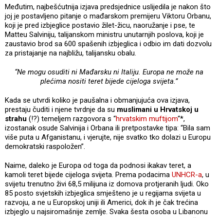
Međutim, najbešćutnija izjava predsjednice uslijedila je nakon što
joj je postavljeno pitanje o mađarskom premijeru Viktoru Orbanu,
koji je pred izbjeglice postavio žilet-žicu, naoružanje i pse, te
Matteu Salviniju, talijanskom ministru unutarnjih poslova, koji je
zaustavio brod sa 600 spašenih izbjeglica i odbio im dati dozvolu
za pristajanje na najbližu, talijansku obalu.
“Ne mogu osuditi ni Mađarsku ni Italiju. Europa ne može na
plećima nositi teret bijede cijeloga svijeta.”
Kada se utvrdi koliko je paušalna i obmanjujuća ova izjava,
prestaju čuditi i njene tvrdnje da su
muslimani u Hrvatskoj u
strahu
(!?) temeljem razgovora s “
hrvatskim muftijom
“*,
izostanak osude Salvinija i Orbana ili pretpostavke tipa: “Bila sam
više puta u Afganistanu, i vjerujte, nije svatko tko dolazi u Europu
demokratski raspoložen”.
Naime, daleko je Europa od toga da podnosi ikakav teret, a
kamoli teret bijede cijeloga svijeta. Prema podacima
UNHCR-a
, u
svijetu trenutno živi 68,5 milijuna iz domova protjeranih ljudi. Oko
85 posto svjetskih izbjeglica smješteno je u regijama svijeta u
razvoju, a ne u Europskoj uniji ili Americi, dok ih je čak trećina
izbjeglo u najsiromašnije zemlje. Svaka šesta osoba u Libanonu