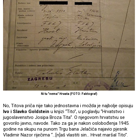
Ni tu "nema" Hrvata (FOTO: Faktograf)
No, Titova priča nije tako jednostavna i možda je najbolje opisuju
Ivo i Slavko Goldstein
u knjizi “Tito”, u poglavlju “Hrvatstvo i
jugoslavenstvo Josipa Broza Tita”. O njegovom hrvatstvu se
govorilo javno, navode. Tako za ga je nakon oslobođenja 1945.
godine na skupu na punom Trgu bana Jelačića najavio pjesnik
Vladimir Nazor riječima “…[n]aš vlastiti sin… Hrvat maršal Tito”.