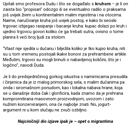
Upitali smo profesora Dudu i što se događalo s
kruhom
– je li on
zaista bio “propisan” odozgo ili se eventualno radilo o praksama
još uvijek živim u kontinentalnim malim mjestima i na otocima.
Naime, naručivanje kruha još uvijek postoji, e kako bi seoski
trgovac izbjegao rasipanje i bacanje kruha: kupac dolazi po kruh i
ujedno trgovcu govori koliko će ga trebati sutra, ovisno o tome
planira li veći broj ljudi za stolom.
“Vlast nije sjedila u dućanu i bilježila koliko je tko kupio kruha, niti
su u tom vremenu postojali ikakvi bonovi za prehrambene artikle.
Međutim, trgovci su mogli brinuti o nabavljenoj količini, što je i
logično”, navodi Duda.
Je li do predsjedničinog gorkog iskustva s namirnicama presudila
i činjenica da je iz malog primorskog sela, s malim dućanima pa
onda i siromašnom ponudom, kao i lokalna nabava hrane, koja
se u današnje doba čak i glorificira, kada znamo da je prehrana
kompromitirana masovnom proizvodnjom, uvozom i zato
nužnim konzerviranjem, ona će najbolje znati. No, jogurt-
argument ni u kom slučaju ne zvuči ozbiljno.
Najciničniji dio izjave ipak je – opet o migrantima