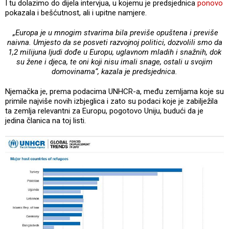
I tu dolazimo do dijela intervjua, u kojemu je predsjednica
ponovo
pokazala i bešćutnost, ali i upitne namjere.
„Europa je u mnogim stvarima bila previše opuštena i previše
naivna. Umjesto da se posveti razvojnoj politici, dozvolili smo da
1,2 milijuna ljudi dođe u Europu, uglavnom mladih i snažnih, dok
su žene i djeca, te oni koji nisu imali snage, ostali u svojim
domovinama“, kazala je predsjednica.
Njemačka je, prema podacima UNHCR-a, među zemljama koje su
primile najviše novih izbjeglica i zato su podaci koje je zabilježila
ta zemlja relevantni za Europu, pogotovo Uniju, budući da je
jedina članica na toj listi.