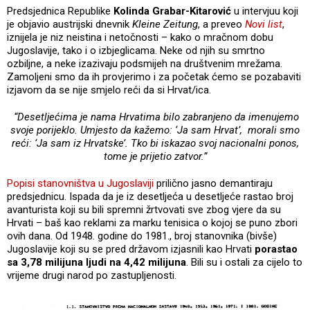
Predsjednica Republike
Kolinda Grabar-Kitarović
u intervjuu koji
je objavio austrijski dnevnik
Kleine Zeitung
, a preveo
Novi list
,
iznijela je niz neistina i netočnosti – kako o mračnom dobu
Jugoslavije, tako i o izbjeglicama. Neke od njih su smrtno
ozbiljne, a neke izazivaju podsmijeh na društvenim mrežama.
Zamoljeni smo da ih provjerimo i za početak ćemo se pozabaviti
izjavom da se nije smjelo reći da si Hrvat/ica.
“Desetljećima je nama Hrvatima bilo zabranjeno da imenujemo
svoje porijeklo. Umjesto da kažemo: ‘Ja sam Hrvat’,
morali smo
reći: ‘Ja sam iz Hrvatske’. Tko bi iskazao svoj nacionalni ponos,
tome je prijetio zatvor.”
Popisi stanovništva u Jugoslaviji
prilično jasno demantiraju
predsjednicu. Ispada da je iz desetljeća u desetljeće rastao broj
avanturista koji su bili spremni žrtvovati sve zbog vjere da su
Hrvati – baš kao reklami za marku tenisica o kojoj se puno zbori
ovih dana. Od 1948. godine do 1981., broj stanovnika (bivše)
Jugoslavije koji su se pred državom izjasnili kao Hrvati
porastao
sa 3,78 milijuna ljudi na 4,42 milijuna
. Bili su i ostali za cijelo to
vrijeme drugi narod po zastupljenosti.