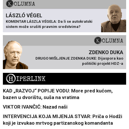
KOLUMNA
LÁSZLÓ VÉGEL
KOMENTAR LÁSZLA VÉGELA: Da li se autokratski
sistem može srušiti pravnim sredstvima?
KOLUMNA
ZDENKO DUKA
DRUGO MIŠLJENJE ZDENKA DUKE: Dijaspora kao
politički projekt HDZ-a
H
IPERLINK
KAD „RAZVOJ“ POPIJE VODU: More pred kućom,
bazen u dvorištu, suša na vratima
VIKTOR IVANČIĆ: Nazad naši
INTERVENCIJA KOJA MIJENJA STVAR: Priča o Hodži
koji je izvukao mrtvog partizanskog komandanta