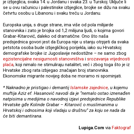
je izbjeglica, svaka 14. u Jordanu i svaka 23. u Turskoj. Uključe li
se u ovu računicu i palestinske izbjeglice, brojke se dižu na svaku
četvrtu osobu u Libanonu i svaku treću u Jordanu.
Europska unija, s druge strane, ima više od pola milijarde
stanovnika i zato je brojka od 1,2 milijuna ljudi, o kojima govori
Grabar-Kitarović, daleko od dramatične. Ono što naša
predsjednica govori jest da Europa nije u stanju otrpjeti da svaka
petstota osoba bude izbjegličkog porijekla, iako su Hrvatskoj
demografske brojke iz Jugoslavije nedostižne – ne samo zbog
egzistencijalne nesigurnosti stanovništva
i
srozavanja vrijednosti
plaća
, koji nimalo ne stimuliraju natalitet, već i zbog toga što je iz
Hrvatske zbog rata izbjegao značajan broj stanovnika.
Ekonomske migrante novijeg doba ne moramo ni spominjati.
* Naknadno je pristigao i demantij
Islamske zajednice
, u kojemu
muftija Aziz ef. Hasanović navodi da je “nemalo ostao iznenađen
natpisima u medijima o navodnoj izjavi predsjednice Republike
Hrvatske gđe Kolinde Grabar – Kitarović o muslimanima u
Hrvatskoj i odnosima koji vladaju u društvu” za koju se nada da
će biti demantirana.
Lupiga.Com
via
Faktograf