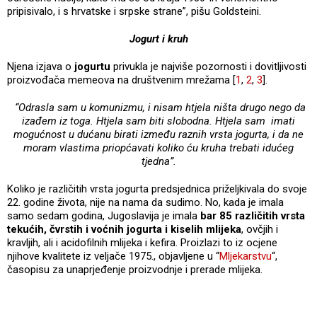
pripisivalo, i s hrvatske i srpske strane”, pišu Goldsteini.
Jogurt i kruh
Njena izjava o
jogurtu
privukla je najviše pozornosti i dovitljivosti
proizvođača memeova na društvenim mrežama [
1
,
2
,
3
].
“Odrasla sam u komunizmu, i nisam htjela ništa drugo nego da
izađem iz toga. Htjela sam biti slobodna. Htjela sam
imati
mogućnost u dućanu birati između raznih vrsta jogurta, i da ne
moram vlastima priopćavati koliko ću kruha
trebati idućeg
tjedna”.
Koliko je različitih vrsta jogurta predsjednica priželjkivala do svoje
22. godine života, nije na nama da sudimo. No, kada je imala
samo sedam godina, Jugoslavija je imala
bar 85 različitih vrsta
tekućih, čvrstih i voćnih jogurta i kiselih mlijeka
, ovčjih i
kravljih, ali i acidofilnih mlijeka i kefira. Proizlazi to iz ocjene
njihove kvalitete iz veljače 1975., objavljene u “
Mljekarstvu
“,
časopisu za unaprjeđenje proizvodnje i prerade mlijeka.