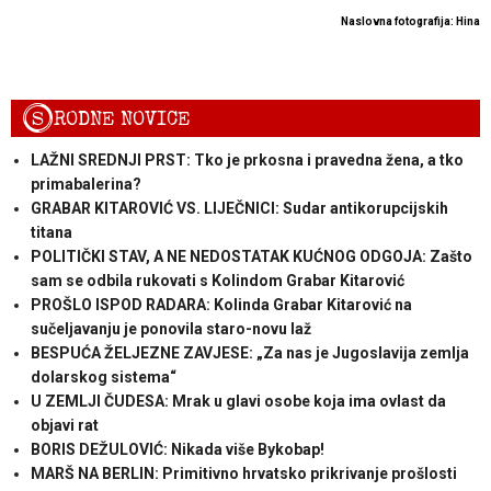
Naslovna fotografija: Hina
S
RODNE NOVICE
LAŽNI SREDNJI PRST: Tko je prkosna i pravedna žena, a tko
primabalerina?
GRABAR KITAROVIĆ VS. LIJEČNICI: Sudar antikorupcijskih
titana
POLITIČKI STAV, A NE NEDOSTATAK KUĆNOG ODGOJA: Zašto
sam se odbila rukovati s Kolindom Grabar Kitarović
PROŠLO ISPOD RADARA: Kolinda Grabar Kitarović na
sučeljavanju je ponovila staro-novu laž
BESPUĆA ŽELJEZNE ZAVJESE: „Za nas je Jugoslavija zemlja
dolarskog sistema“
U ZEMLJI ČUDESA: Mrak u glavi osobe koja ima ovlast da
objavi rat
BORIS DEŽULOVIĆ: Nikada više Bykobap!
MARŠ NA BERLIN: Primitivno hrvatsko prikrivanje prošlosti