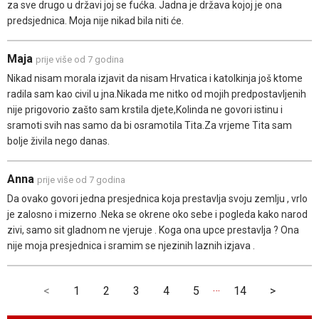
za sve drugo u državi joj se fućka. Jadna je država kojoj je ona
predsjednica. Moja nije nikad bila niti će.
Maja
prije više od 7 godina
Nikad nisam morala izjavit da nisam Hrvatica i katolkinja još ktome
radila sam kao civil u jna.Nikada me nitko od mojih predpostavljenih
nije prigovorio zašto sam krstila djete,Kolinda ne govori istinu i
sramoti svih nas samo da bi osramotila Tita.Za vrjeme Tita sam
bolje živila nego danas.
Anna
prije više od 7 godina
Da ovako govori jedna presjednica koja prestavlja svoju zemlju , vrlo
je zalosno i mizerno .Neka se okrene oko sebe i pogleda kako narod
zivi, samo sit gladnom ne vjeruje . Koga ona upce prestavlja ? Ona
nije moja presjednica i sramim se njezinih laznih izjava .
…
<
1
2
3
4
5
14
>