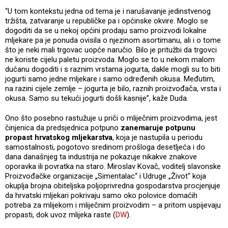
“U tom kontekstu jedna od tema je i narušavanje jedinstvenog
tržišta, zatvaranje u republičke pa i općinske okvire. Moglo se
dogoditi da se u nekoj općini prodaju samo proizvodi lokalne
mljekare pa je ponuda ovisila o njezinom asortimanu, ali i o tome
što je neki mali trgovac uopće naručio. Bilo je pritužbi da trgovci
ne koriste cijelu paletu proizvoda. Moglo se to u nekom malom
dućanu dogoditi i s raznim vrstama jogurta, dakle mogli su to biti
jogurti samo jedne mljekare i samo određenih okusa. Međutim,
na razini cijele zemlje – jogurta je bilo, raznih proizvođača, vrsta i
okusa. Samo su tekući jogurti došli kasnije”, kaže Duda.
Ono što posebno rastužuje u priči o mliječnim proizvodima, jest
činjenica da predsjednica potpuno
zanemaruje potpunu
propast hrvatskog mljekarstva
, koja je nastupila u periodu
samostalnosti, pogotovo sredinom prošloga desetljeća i do
dana današnjeg ta industrija ne pokazuje nikakve znakove
oporavka ili povratka na staro. Miroslav Kovač, voditelj slavonske
Proizvođačke organizacije „Simentalac“ i Udruge „Život“ koja
okuplja brojna obiteljska poljoprivredna gospodarstva procjenjuje
da hrvatski mljekari pokrivaju samo oko polovice domaćih
potreba za mlijekom i mliječnim proizvodim – a pritom uspijevaju
propasti, dok uvoz mlijeka raste (
DW
).