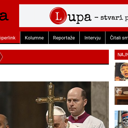
iperlink
Kolumne
Reportaže
Intervju
Čitali s
NAJ