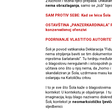
Zvučnost i težina riječi prepada. Unikatan j
nema obrazlaganja
, samo se „loži“ bije
SAM PROTIV SEBE: Kad se Ivica Šola 
OSTAVŠTINA „PANZERKARDINALA“ RAT
konzervativnoj ofenzivi
PODRIVANJE VLASTITOG AUTORITETA: 
Šoli je povod vatikanska Deklaracija "Fid
nema strpljenja baviti se tim dokumentom
mjestima šarlatanski“. Tu tvrdnju međut
o blagoslovu neregularnih i istospolnih pa
učitava ono što u njoj nema, da „homo i h
skandaliziran je Šola, uzdrmava masu kat
oslanjaju na Katoličku crkvu.
I to je sve što Šola kaže o blagoslovima
kontekst. U kontekstu je objašnjenje. I t
imaginacija, koju blago nazivamo diskre
Šoli, kontekst je
neomarksističko ljevi
sljedbenici.