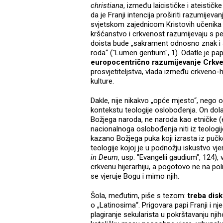
christiana
, između laicističke i ateističk
da je Franji intencija proširiti razumijev
svjetskom zajednicom Kristovih učenika 
kršćanstvo i crkvenost razumijevaju s per
doista bude „sakrament odnosno znak i s
roda“ ("Lumen gentium", 1). Odatle je pap
europocentrično razumijevanje Crkve 
prosvjetiteljstva, vlada između crkveno-hi
kulture.
Dakle, nije nikakvo „opće mjesto“, nego
kontekstu teologije oslobođenja. On dol
Božjega naroda, ne naroda kao etničke (et
nacionalnoga oslobođenja niti iz teologije
kazano Božjega puka koji izrasta iz pučke
teologije kojoj je u podnožju iskustvo vj
in Deum
, usp. "Evangelii gaudium", 124),
crkvenu hijerarhiju, a pogotovo ne na polit
se vjeruje Bogu i mimo njih.
Šola, međutim, piše s tezom:
treba disk
o „Latinosima“. Prigovara papi Franji i
plagiranje sekularista u pokrštavanju njih