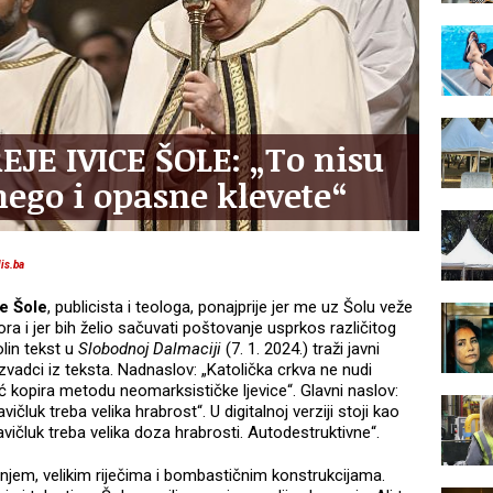
JE IVICE ŠOLE: „To nisu
ego i opasne klevete“
lis.ba
ce Šole
, publicista i teologa, ponajprije jer me uz Šolu veže
a i jer bih želio sačuvati poštovanje usprkos različitog
olin tekst u
Slobodnoj Dalmaciji
(7. 1. 2024.) traži javni
zvadci iz teksta. Nadnaslov: „Katolička crkva ne nudi
ć kopira metodu neomarksističke ljevice“. Glavni naslov:
ičluk treba velika hrabrost“. U digitalnoj verziji stoji kao
kavičluk treba velika doza hrabrosti. Autodestruktivne“.
ranjem, velikim riječima i bombastičnim konstrukcijama.