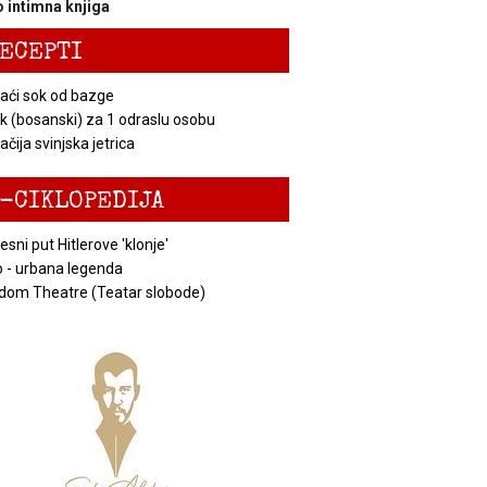
 intimna knjiga
ECEPTI
ći sok od bazge
k (bosanski) za 1 odraslu osobu
čija svinjska jetrica
-CIKLOPEDIJA
esni put Hitlerove 'klonje'
 - urbana legenda
dom Theatre (Teatar slobode)