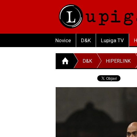
Novice
D&K
Lupiga TV
H
D&K
HIPERLINK