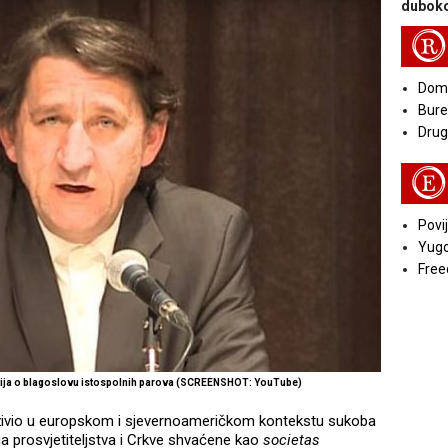
duboko
R
Doma
Bure
Druga
E
Povij
Yugo
Free
racija o blagoslovu istospolnih parova (SCREENSHOT: YouTube)
je živio u europskom i sjevernoameričkom kontekstu sukoba
lnoga prosvjetiteljstva i Crkve shvaćene kao
societas