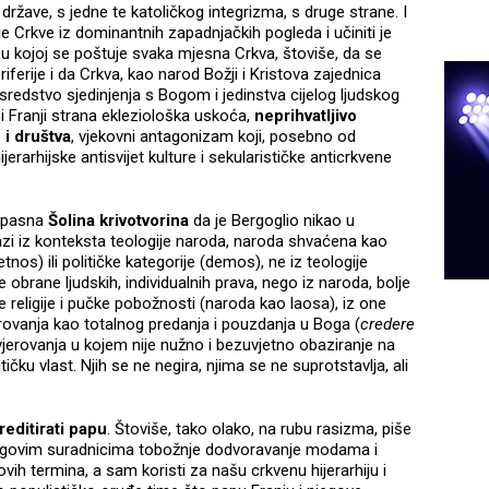
e države, s jedne te katoličkog integrizma, s druge strane. I
anje Crkve iz dominantnih zapadnjačkih pogleda i učiniti je
u kojoj se poštuje svaka mjesna Crkva, štoviše, da se
iferije i da Crkva, kao narod Božji i Kristova zajednica
redstvo sjedinjenja s Bogom i jedinstva cijelog ljudskog
i Franji strana ekleziološka uskoća,
neprihvatljivo
i društva
, vjekovni antagonizam koji, posebno od
jerarhijske antisvijet kulture i sekularističke anticrkvene
 opasna
Šolina krivotvorina
da je Bergoglio nikao u
azi iz konteksta teologije naroda, naroda shvaćena kao
nos) ili političke kategorije (demos), ne iz teologije
 obrane ljudskih, individualnih prava, nego iz naroda, bolje
 religije i pučke pobožnosti (naroda kao laosa), iz one
erovanja kao totalnog predanja i pouzdanja u Boga (
credere
 vjerovanja u kojem nije nužno i bezuvjetno obaziranje na
ičku vlast. Njih se ne negira, njima se ne suprotstavlja, ali
reditirati papu
. Štoviše, tako olako, na rubu rasizma, piše
 njegovim suradnicima tobožnje dodvoravanje modama i
ovih termina, a sam koristi za našu crkvenu hijerarhiju i