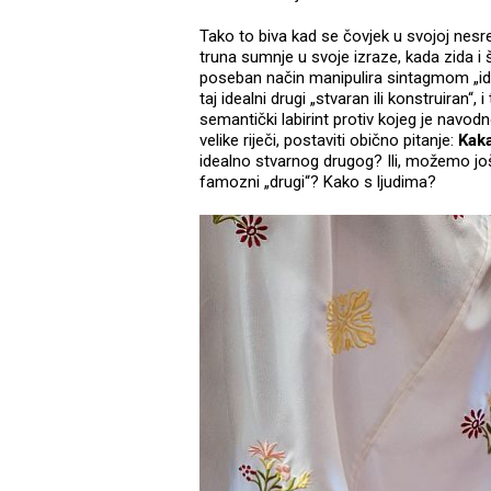
Tako to biva kad se čovjek u svojoj nesre
truna sumnje u svoje izraze, kada zida i
poseban način manipulira sintagmom „ideal
taj idealni drugi „stvaran ili konstruiran“
semantički labirint protiv kojeg je navod
velike riječi, postaviti obično pitanje:
Kaka
idealno stvarnog drugog? Ili, možemo još ko
famozni „drugi“? Kako s ljudima?