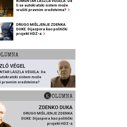
KOMENTAR LÁSZLA VÉGELA: Da
li se autokratski sistem može
srušiti pravnim sredstvima?
DRUGO MIŠLJENJE ZDENKA
DUKE: Dijaspora kao politički
projekt HDZ-a
KOLUMNA
ZLÓ VÉGEL
NTAR LÁSZLA VÉGELA: Da
 autokratski sistem može
ti pravnim sredstvima?
KOLUMNA
ZDENKO DUKA
DRUGO MIŠLJENJE ZDENKA
DUKE: Dijaspora kao politički
projekt HDZ-a