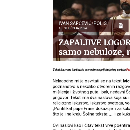
IVAN ŠARČEVIĆ/POLIS
16. SIJEČNJA 2024.
ZAPALJIVE LOGORE
samo nebuloze, n
Tekst fra Ivana Šarčevića prenosimo s prijateljskog portala
Po
Nelagodno mi je osvrtati se na tekst
Ivi
poznanstvo s nekoliko otvorenih razgovor
mišljenja i životnog puta. Ipak, nedavni Š
prigovor. Tekst ima dva naslova koja su i
religiozno iskustvo, iskustvo svetoga, ve
„Pontifikat pape Frane dokazuje: i za kukav
što je i na kraju Šolina teksta: „… i za ku
Ovi naslovi kao i čitav tekst vrve poenti