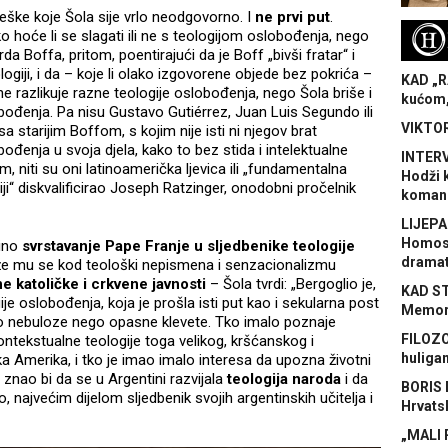
eške koje Šola sije vrlo neodgovorno. I
ne prvi put
.
H
o hoće li se slagati ili ne s teologijom oslobođenja, nego
 Boffa, pritom, poentirajući da je Boff „bivši fratar“ i
ogiji, i da – koje li olako izgovorene objede bez pokrića –
KAD „R
ne razlikuje razne teologije oslobođenja, nego Šola briše i
kućom,
lobođenja. Pa nisu Gustavo Gutiérrez, Juan Luis Segundo ili
VIKTOR
sa starijim Boffom, s kojim nije isti ni njegov brat
ođenja u svoja djela, kako to bez stida i intelektualne
INTERV
, niti su oni latinoamerička ljevica ili „fundamentalna
Hodži 
kciji“ diskvalificirao Joseph Ratzinger, onodobni pročelnik
koman
LIJEPA
Homose
lino
svrstavanje Pape Franje u sljedbenike teologije
dramat
e mu se kod teološki nepismena i senzacionalizmu
ne katoličke i crkvene javnosti
– Šola tvrdi: „Bergoglio je,
KAD S
je oslobođenja, koja je prošla isti put kao i sekularna post
Memora
mo nebuloze nego opasne klevete. Tko imalo poznaje
FILOZO
ontekstualne teologije toga velikog, kršćanskog i
huliga
ka Amerika, i tko je imao imalo interesa da upozna životni
znao bi da se u Argentini razvijala
teologija naroda
i da
BORIS 
, najvećim dijelom sljedbenik svojih argentinskih učitelja i
Hrvats
„MALI 