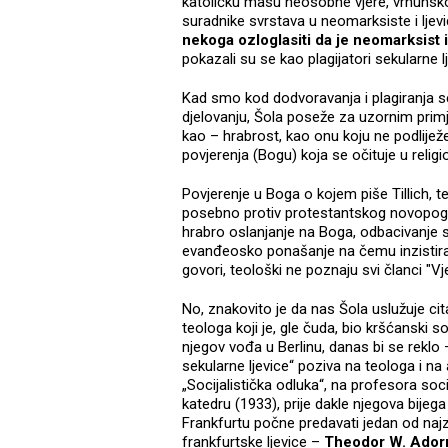
katoličku masu neosobne vjere, vrhunsko
suradnike svrstava u neomarksiste i ljevi
nekoga ozloglasiti da je neomarksist i 
pokazali su se kao plagijatori sekularne lj
Kad smo kod dodvoravanja i plagiranja s
djelovanju, Šola poseže za uzornim pri
kao – hrabrost, kao onu koju ne podlijež
povjerenja (Bogu) koja se očituje u relig
Povjerenje u Boga o kojem piše Tillich, t
posebno protiv protestantskog novopogan
hrabro oslanjanje na Boga, odbacivanje sv
evanđeosko ponašanje na čemu inzistira 
govori, teološki ne poznaju svi članci "Vje
No, znakovito je da nas Šola uslužuje c
teologa koji je, gle čuda, bio kršćanski so
njegov vođa u Berlinu, danas bi se reklo – 
sekularne ljevice“ poziva na teologa i na 
„Socijalistička odluka“, na profesora soc
katedru (1933), prije dakle njegova bijeg
Frankfurtu počne predavati jedan od najz
frankfurtske ljevice –
Theodor W. Ador