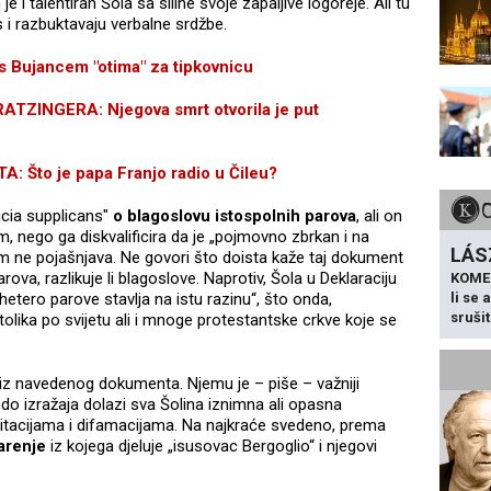
e i talentiran Šola sa siline svoje zapaljive logoreje. Ali tu
s i razbuktavaju verbalne srdžbe.
s Bujancem "otima" za tipkovnicu
ZINGERA: Njegova smrt otvorila je put
Što je papa Franjo radio u Čileu?
ucia supplicans"
o blagoslovu istospolnih parova
, ali on
, nego ga diskvalificira da je „pojmovno zbrkan i na
LÁS
im ne pojašnjava. Ne govori što doista kaže taj dokument
rova, razlikuje li blagoslove. Naprotiv, Šola u Deklaraciju
KOME
li se
etero parove stavlja na istu razinu“, što onda,
sruši
olika po svijetu ali i mnoge protestantske crkve koje se
 iz navedenog dokumenta. Njemu je – piše – važniji
u do izražaja dolazi sva Šolina iznimna ali opasna
ditacijama i difamacijama. Na najkraće svedeno, prema
čarenje
iz kojega djeluje „isusovac Bergoglio“ i njegovi