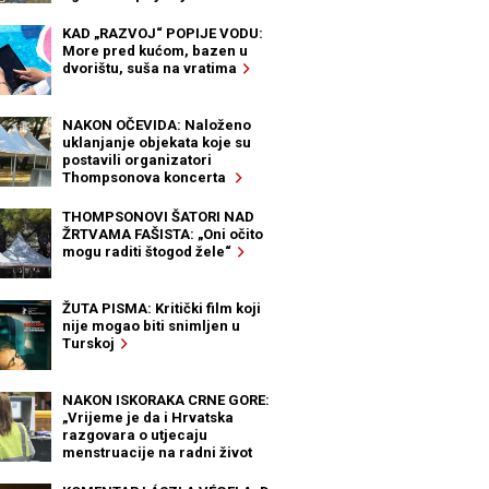
KAD „RAZVOJ“ POPIJE VODU:
More pred kućom, bazen u
dvorištu, suša na vratima
NAKON OČEVIDA: Naloženo
uklanjanje objekata koje su
postavili organizatori
Thompsonova koncerta
THOMPSONOVI ŠATORI NAD
ŽRTVAMA FAŠISTA: „Oni očito
mogu raditi štogod žele“
ŽUTA PISMA: Kritički film koji
nije mogao biti snimljen u
Turskoj
NAKON ISKORAKA CRNE GORE:
„Vrijeme je da i Hrvatska
razgovara o utjecaju
menstruacije na radni život
žena“