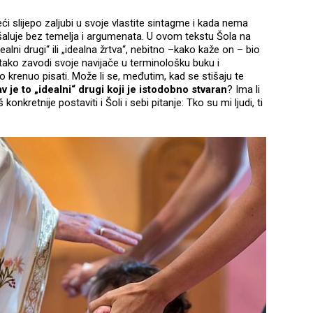
ći slijepo zaljubi u svoje vlastite sintagme i kada nema
 šaluje bez temelja i argumenata. U ovom tekstu Šola na
ni drugi“ ili „idealna žrtva“, nebitno –kako kaže on – bio
, i tako zavodi svoje navijače u terminološku buku i
no krenuo pisati. Može li se, međutim, kad se stišaju te
v je to „idealni“ drugi koji je istodobno stvaran
? Ima li
nkretnije postaviti i Šoli i sebi pitanje: Tko su mi ljudi, ti