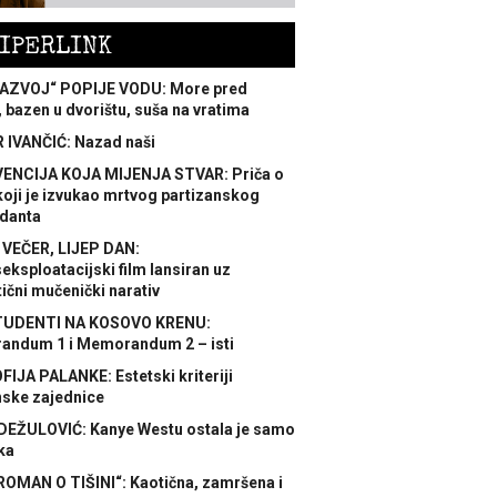
IPERLINK
AZVOJ“ POPIJE VODU: More pred
 bazen u dvorištu, suša na vratima
 IVANČIĆ: Nazad naši
ENCIJA KOJA MIJENJA STVAR: Priča o
koji je izvukao mrtvog partizanskog
danta
 VEČER, LIJEP DAN:
ksploatacijski film lansiran uz
ični mučenički narativ
TUDENTI NA KOSOVO KRENU:
ndum 1 i Memorandum 2 – isti
FIJA PALANKE: Estetski kriteriji
nske zajednice
DEŽULOVIĆ: Kanye Westu ostala je samo
ka
ROMAN O TIŠINI“: Kaotična, zamršena i