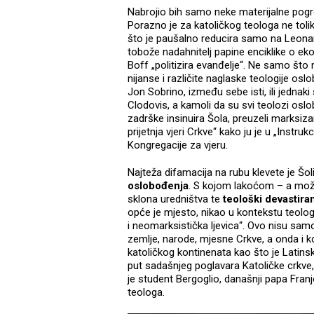
Nabrojio bih samo neke materijalne pogr
Porazno je za katoličkog teologa ne tolik
što je paušalno reducira samo na Leonarda
tobože nadahnitelj papine enciklike o ekol
Boff „politizira evanđelje“. Ne samo što 
nijanse i različite naglaske teologije os
Jon Sobrino, između sebe isti, ili jednaki 
Clodovis, a kamoli da su svi teolozi oslob
zadrške insinuira Šola, preuzeli marksizam
prijetnja vjeri Crkve“ kako ju je u „Instru
Kongregacije za vjeru.
Najteža difamacija na rubu klevete je Šo
oslobođenja
. S kojom lakoćom – a mož
sklona uredništva te
teološki devastira
opće je mjesto, nikao u kontekstu teologi
i neomarksistička ljevica“. Ovo nisu sa
zemlje, narode, mjesne Crkve, a onda i k
katoličkog kontinenata kao što je Latins
put sadašnjeg poglavara Katoličke crkve, 
je student Bergoglio, današnji papa Franjo
teologa.