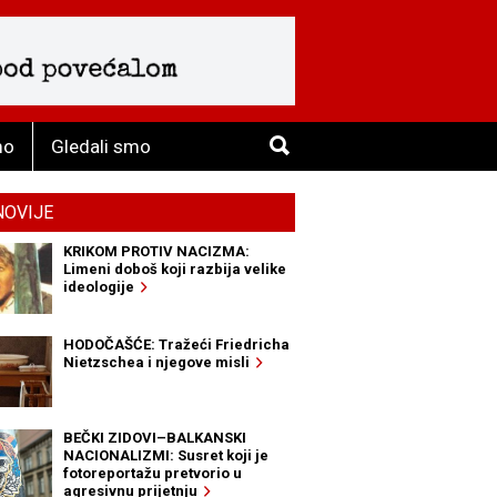
mo
Gledali smo
NOVIJE
KRIKOM PROTIV NACIZMA:
Limeni doboš koji razbija velike
ideologije
HODOČAŠĆE: Tražeći Friedricha
Nietzschea i njegove misli
BEČKI ZIDOVI–BALKANSKI
NACIONALIZMI: Susret koji je
fotoreportažu pretvorio u
agresivnu prijetnju