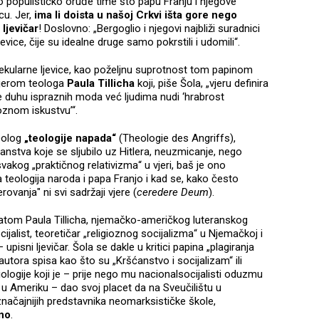
 populističko oruđe time što papu Franju i njegove
cu. Jer,
ima li doista u našoj Crkvi išta gore nego
ljevičar
! Doslovno: „Bergoglio i njegovi najbliži suradnici
evice, čije su idealne druge samo pokrstili i udomili“.
ekularne ljevice, kao poželjnu suprotnost tom papinom
mjerom teologa
Paula Tillicha
koji, piše Šola, „vjeru definira
e duhu ispraznih moda već ljudima nudi ‘hrabrost
ioznom iskustvu’“.
eolog
„teologije napada“
(Theologie des Angriffs),
stva koje se sljubilo uz Hitlera, neuzmicanje, nego
akog „praktičnog relativizma“ u vjeri, baš je ono
teologija naroda i papa Franjo i kad se, kako često
rovanja" ni svi sadržaji vjere (
ceredere Deum
).
itatom Paula Tillicha, njemačko-američkog luteranskog
cijalist, teoretičar „religioznog socijalizma“ u Njemačkoj i
upisni ljevičar. Šola se dakle u kritici papina „plagiranja
autora spisa kao što su „Kršćanstvo i socijalizam“ ili
iologije koji je – prije nego mu nacionalsocijalisti oduzmu
a u Ameriku – dao svoj placet da na Sveučilištu u
načajnijih predstavnika neomarksističke škole,
no
.