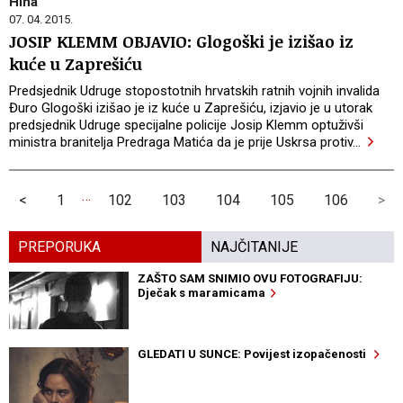
Hina
07. 04. 2015.
JOSIP KLEMM OBJAVIO: Glogoški je izišao iz
kuće u Zaprešiću
Predsjednik Udruge stopostotnih hrvatskih ratnih vojnih invalida
Đuro Glogoški izišao je iz kuće u Zaprešiću, izjavio je u utorak
predsjednik Udruge specijalne policije Josip Klemm optuživši
ministra branitelja Predraga Matića da je prije Uskrsa protiv
…
…
<
1
102
103
104
105
106
>
PREPORUKA
NAJČITANIJE
ZAŠTO SAM SNIMIO OVU FOTOGRAFIJU:
Dječak s maramicama
GLEDATI U SUNCE: Povijest izopačenosti