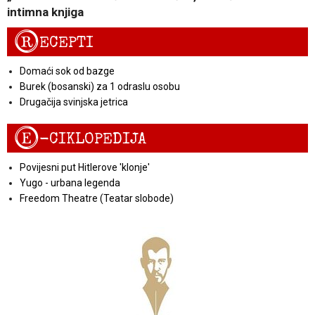
intimna knjiga
R
ECEPTI
Domaći sok od bazge
Burek (bosanski) za 1 odraslu osobu
Drugačija svinjska jetrica
E
-CIKLOPEDIJA
Povijesni put Hitlerove 'klonje'
Yugo - urbana legenda
Freedom Theatre (Teatar slobode)