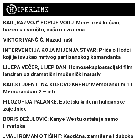
H
IPERLINK
KAD „RAZVOJ“ POPIJE VODU: More pred kućom,
bazen u dvorištu, suša na vratima
VIKTOR IVANČIĆ: Nazad naši
INTERVENCIJA KOJA MIJENJA STVAR: Priča o Hodži
koji je izvukao mrtvog partizanskog komandanta
LIJEPA VEČER, LIJEP DAN: Homoseksploatacijski film
lansiran uz dramatični mučenički narativ
KAD STUDENTI NA KOSOVO KRENU: Memorandum 1 i
Memorandum 2 – isti
FILOZOFIJA PALANKE: Estetski kriteriji huliganske
zajednice
BORIS DEŽULOVIĆ: Kanye Westu ostala je samo
Hrvatska
„MALI ROMAN O TIŠINI“: Kaotična, zamršena i duboko