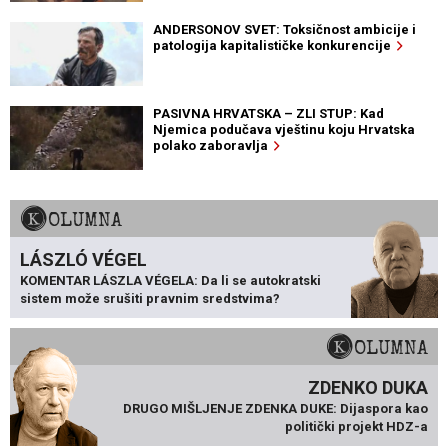
ANDERSONOV SVET: Toksičnost ambicije i
patologija kapitalističke konkurencije
PASIVNA HRVATSKA – ZLI STUP: Kad
Njemica podučava vještinu koju Hrvatska
polako zaboravlja
KOLUMNA
LÁSZLÓ VÉGEL
KOMENTAR LÁSZLA VÉGELA: Da li se autokratski
sistem može srušiti pravnim sredstvima?
KOLUMNA
ZDENKO DUKA
DRUGO MIŠLJENJE ZDENKA DUKE: Dijaspora kao
politički projekt HDZ-a