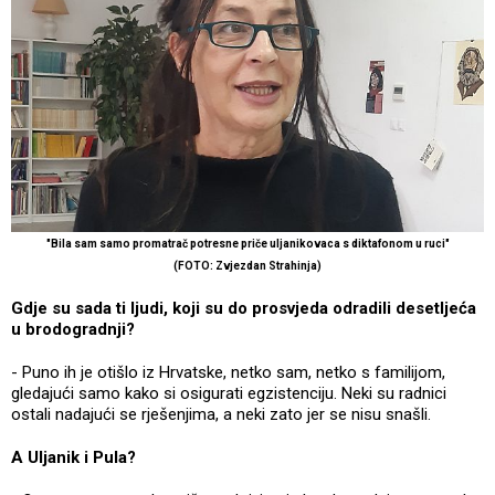
"Bila sam samo promatrač potresne priče uljanikovaca s diktafonom u ruci"
(FOTO: Zvjezdan Strahinja)
Gdje su sada ti ljudi, koji su do prosvjeda odradili desetljeća
u brodogradnji?
- Puno ih je otišlo iz Hrvatske, netko sam, netko s familijom,
gledajući samo kako si osigurati egzistenciju. Neki su radnici
ostali nadajući se rješenjima, a neki zato jer se nisu snašli.
A Uljanik i Pula?