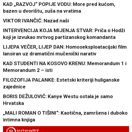
KAD „RAZVOJ“ POPIJE VODU: More pred kućom,
bazen u dvorištu, suša na vratima
VIKTOR IVANČIĆ: Nazad naši
INTERVENCIJA KOJA MIJENJA STVAR: Priča o Hodži
koji je izvukao mrtvog partizanskog komandanta
LIJEPA VEČER, LIJEP DAN: Homoseksploatacijski film
lansiran uz dramatični mučenički narativ
KAD STUDENTI NA KOSOVO KRENU: Memorandum 1 i
Memorandum 2 – isti
FILOZOFIJA PALANKE: Estetski kriteriji huliganske
zajednice
BORIS DEŽULOVIĆ: Kanye Westu ostala je samo
Hrvatska
„MALI ROMAN O TIŠINI“: Kaotična, zamršena i duboko
intimna knjiga