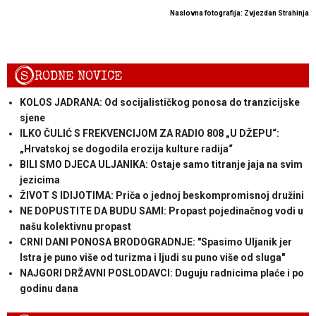
Naslovna fotografija: Zvjezdan Strahinja
S
RODNE NOVICE
KOLOS JADRANA: Od socijalističkog ponosa do tranzicijske
sjene
ILKO ČULIĆ S FREKVENCIJOM ZA RADIO 808 „U DŽEPU“:
„Hrvatskoj se dogodila erozija kulture radija“
BILI SMO DJECA ULJANIKA: Ostaje samo titranje jaja na svim
jezicima
ŽIVOT S IDIJOTIMA: Priča o jednoj beskompromisnoj družini
NE DOPUSTITE DA BUDU SAMI: Propast pojedinačnog vodi u
našu kolektivnu propast
CRNI DANI PONOSA BRODOGRADNJE: "Spasimo Uljanik jer
Istra je puno više od turizma i ljudi su puno više od sluga"
NAJGORI DRŽAVNI POSLODAVCI: Duguju radnicima plaće i po
godinu dana