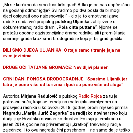
„Mi se kurčimo da smo turistički grad! A tko je od nas uopće išao
na godišnji odmor igdje? Svi radimo po dva posla da bi mogli
djeci osigurati ono najosnovnije!“ - dio je to emotivne izjave
radnika sada već propalog
pulskog Uljanika
zabilježene u
dokumentarnoj radio drami
„Pola citta puttana“
. Njome se
protežu osobne egzistencijalne drame radnika, ali i promišljanje
umiranje grada kroz smrt brodogradnje koja je taj grad gradila.
BILI SMO DJECA ULJANIKA: Ostaje samo titranje jaja na
svim jezicima
DRUGE OČI TATJANE GROMAČE: Nevidljivi plamen
CRNI DANI PONOSA BRODOGRADNJE: "Spasimo Uljanik jer
Istra je puno više od turizma i ljudi su puno više od sluga"
Autorica
Mirjana Radulović
s pulskog
Radio Rojca
za tu je
potresnu priču, koja se temelji na materijalu snimljenom na
prosvjedu radnika u kolovozu 2018. godine, prošli mjesec primila
Nagradu „Marija Jurić Zagorka“ za radijsko novinarstvo
koju
dodjeljuje Hrvatsko novinarsko društvo. Emisija je emitirana u
jesen 2019. godine na privremenoj i „kratkoj“ frekvenciji radija
zajednice. I to ovu nagradu čini posebnom – ne samo da je teško