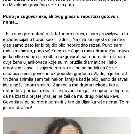
na Mixcloudu povećao se za tri puta.
Puno je sugovornika, ali tvog glasa u reportaži gotovo i
nema...
- Bila sam promatrač s diktafonom u ruci, nisam proživljavala tu
egzistencijalnu borbu kao ti radnici. Na dva se mjesta čuje moj
glas samo zato jer bi taj dio bilo neprirodno rezati. Puno sam
radnika snimila, puno više nego se čuje u radio-drami. Zanimljivo
je da nitko od njih nije odbio razgovarati sa mnom. Snimila sam i
dvije žene uljanikovaca koje su mi pružile dramatične i jako
emotivne izjave. U vrijeme štrajka svi su se nadali da će se
situacija riješiti povoljno uz podršku građana i Vlade, a jednu od
tih žena snimila sam tek nakon štrajka kad je bilo jasno da stvari
idu u neželjenom smjeru. Zanimala me drama nekoga tko je
ostao bez primanja, ona mi je govorila da joj je suprug u depresiji,
da ne izlazi s prijateljima jer ne želi da mu drugi plaćaju kavu.
Govorila je da se mora pomiriti s tim da Uljanika više nema. To mi
je bilo strašno!