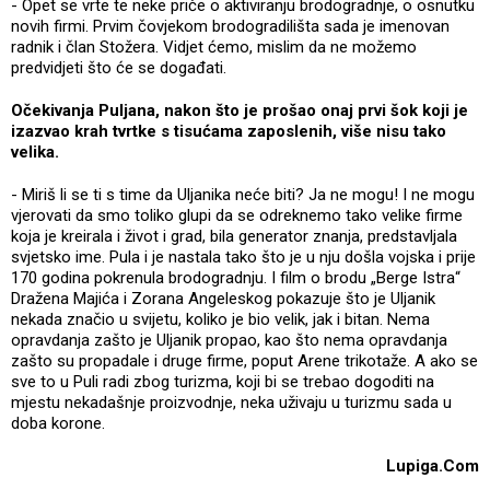
- Opet se vrte te neke priče o aktiviranju brodogradnje, o osnutku
novih firmi. Prvim čovjekom brodogradilišta sada je imenovan
radnik i član Stožera. Vidjet ćemo, mislim da ne možemo
predvidjeti što će se događati.
Očekivanja Puljana, nakon što je prošao onaj prvi šok koji je
izazvao krah tvrtke s tisućama zaposlenih, više nisu tako
velika.
- Miriš li se ti s time da Uljanika neće biti? Ja ne mogu! I ne mogu
vjerovati da smo toliko glupi da se odreknemo tako velike firme
koja je kreirala i život i grad, bila generator znanja, predstavljala
svjetsko ime. Pula i je nastala tako što je u nju došla vojska i prije
170 godina pokrenula brodogradnju. I film o brodu „Berge Istra“
Dražena Majića i Zorana Angeleskog pokazuje što je Uljanik
nekada značio u svijetu, koliko je bio velik, jak i bitan. Nema
opravdanja zašto je Uljanik propao, kao što nema opravdanja
zašto su propadale i druge firme, poput Arene trikotaže. A ako se
sve to u Puli radi zbog turizma, koji bi se trebao dogoditi na
mjestu nekadašnje proizvodnje, neka uživaju u turizmu sada u
doba korone.
Lupiga.Com