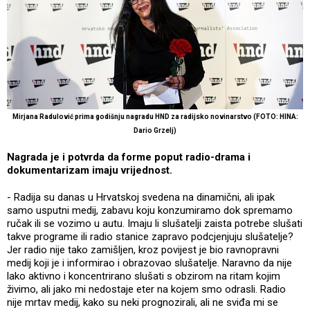
Mirjana Radulović prima godišnju nagradu HND za radijsko novinarstvo (FOTO: HINA:
Dario Grzelj)
Nagrada je i potvrda da forme poput radio-drama i
dokumentarizam imaju vrijednost.
- Radija su danas u Hrvatskoj svedena na dinamični, ali ipak
samo usputni medij, zabavu koju konzumiramo dok spremamo
ručak ili se vozimo u autu. Imaju li slušatelji zaista potrebe slušati
takve programe ili radio stanice zapravo podcjenjuju slušatelje?
Jer radio nije tako zamišljen, kroz povijest je bio ravnopravni
medij koji je i informirao i obrazovao slušatelje. Naravno da nije
lako aktivno i koncentrirano slušati s obzirom na ritam kojim
živimo, ali jako mi nedostaje eter na kojem smo odrasli. Radio
nije mrtav medij, kako su neki prognozirali, ali ne sviđa mi se