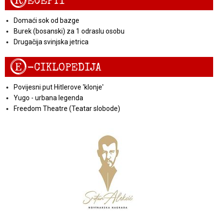
R
ECEPTI
Domaći sok od bazge
Burek (bosanski) za 1 odraslu osobu
Drugačija svinjska jetrica
E
-CIKLOPEDIJA
Povijesni put Hitlerove 'klonje'
Yugo - urbana legenda
Freedom Theatre (Teatar slobode)