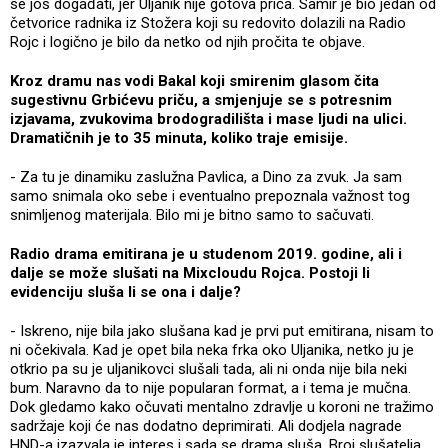
se još događati, jer Uljanik nije gotova priča. Samir je bio jedan od
četvorice radnika iz Stožera koji su redovito dolazili na Radio
Rojc i logično je bilo da netko od njih pročita te objave.
Kroz dramu nas vodi Bakal koji smirenim glasom čita
sugestivnu Grbićevu priču, a smjenjuje se s potresnim
izjavama, zvukovima brodogradilišta i mase ljudi na ulici.
Dramatičnih je to 35 minuta, koliko traje emisije.
- Za tu je dinamiku zaslužna Pavlica, a Dino za zvuk. Ja sam
samo snimala oko sebe i eventualno prepoznala važnost tog
snimljenog materijala. Bilo mi je bitno samo to sačuvati.
Radio drama emitirana je u studenom 2019. godine, ali i
dalje se može slušati na Mixcloudu Rojca. Postoji li
evidenciju sluša li se ona i dalje?
- Iskreno, nije bila jako slušana kad je prvi put emitirana, nisam to
ni očekivala. Kad je opet bila neka frka oko Uljanika, netko ju je
otkrio pa su je uljanikovci slušali tada, ali ni onda nije bila neki
bum. Naravno da to nije popularan format, a i tema je mučna.
Dok gledamo kako očuvati mentalno zdravlje u koroni ne tražimo
sadržaje koji će nas dodatno deprimirati. Ali dodjela nagrade
HND-a izazvala je interes i sada se drama sluša. Broj slušatelja