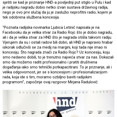
sjetiti se kad je priznanje HND-a posljednji put stiglo u Pulu i kad
je radijsku nagradu dobio netko izvan sustava državnog radija,
nego je ovo prvi slučaj da ju je zaslužio neprofitni radio, kojem je
tek odobrena službena koncesija.
"Poznata radijska novinarka Ljubica Letinić napisala je na
Facebooku da je velika stvar za Radio Rojc što je dobio nagradu,
ali i da je velika stvar za HND što je nagrada otišla takvom radiju.
Vjerujem da su i ostali radovi bili dobri, ali HND je napravio hrabar
iskorak odlučivši se za medij na margini, koji tada nije imao ni
koncesiju. Što nagrada znači za Radio Rojc? Uz koncesiju, koju
smo nedavno dobili, to je trenutno najveća stvar za nas. Dokazali
smo da možemo raditi profesionalno i pratiti društvena
događanja iako smo tehnički potkapacitirani. To je priznanje, ali i
velika odgovornost, jer se s koncesijom i profesionalizacijom
rada, koja ide s tim, moramo ozbiljno baviti radijskim
programom", započinje ovaj razgovor Mirjana Radulović.