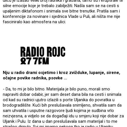
ulicu je izašao veliki broj radnika i građana, tamo su i eruptirale te
silne emocije koje je trebalo zabilježiti. Našla sam se na cesti s
upaljenim diktafonom i snimala sve bitne trenutke. Pratila sam i
konferencije za novinare i sjednica Vlade u Puli, ali ništa me nije
fasciniralo kao atmosfera na ulici.
Nju u radio drami osjetimo i kroz zvižduke, lupanje, sirene,
očajne povike radnika, psovke …
- Da, to mi je bilo bitno. Materijala je bilo puno, morali smo
napraviti dobar odabir, jer sam deset dana bila na cesti i snimala
od kad su radnici ujutro izlazili s porte Uljanika do povratka u
brodogradilište. Kući bih preslušavala snimljeno, shvatila sam da
sam uhvatila i usputne razgovore ljudi kojima je sudbina vrlo
neizvjesna, a vidjelo se da događaji idu u smjeru koji nije dobar za
Uljanik i Pulu. Iz dana u dan preslušavala sam materijal i to me
strašno dirnulo. Svi mi imamo nekoga tko je radio u Uljaniku.