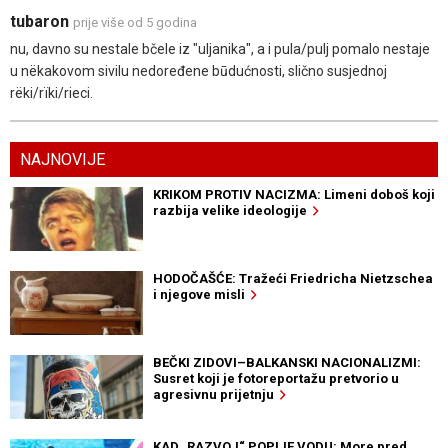
tubaron
prije više od 5 godina
nu, davno su nestale bčele iz "uljanika", a i pula/pulj pomalo nestaje
u nëkakovom sivilu nedoređene būdućnosti, slično susjednoj
rëki/rïki/rieci.
NAJNOVIJE
KRIKOM PROTIV NACIZMA: Limeni doboš koji
razbija velike ideologije
HODOČAŠĆE: Tražeći Friedricha Nietzschea
i njegove misli
BEČKI ZIDOVI–BALKANSKI NACIONALIZMI:
Susret koji je fotoreportažu pretvorio u
agresivnu prijetnju
KAD „RAZVOJ“ POPIJE VODU: More pred