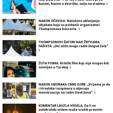
kućom, bazen u dvorištu, suša na vratima
NAKON OČEVIDA: Naloženo uklanjanje
objekata koje su postavili organizatori
Thompsonova koncerta
THOMPSONOVI ŠATORI NAD ŽRTVAMA
FAŠISTA: „Oni očito mogu raditi štogod žele“
ŽUTA PISMA: Kritički film koji nije mogao biti
snimljen u Turskoj
NAKON ISKORAKA CRNE GORE: „Vrijeme je da
i Hrvatska razgovara o utjecaju
menstruacije na radni život žena“
KOMENTAR LÁSZLA VÉGELA: Da li se
autokratski sistem može srušiti pravnim