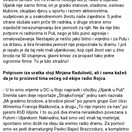
Uljanik nije samo firma, on je gradio stanove, stadione, osnivao
klubove, okupljao djecu u sportu i raznim aktivnostima,
sudjelovao je u svakodnevnom životu naše zajednice. S jedne
strane slušala sam priče tih radnika, s druge strane smo
svjedočili nerazumijevanju šire javnosti za njih. Ne da nije bilo
potpore ni radnicima ni Puli, nego je bilo puno agresije i
omalovažavanja. Nestajalo je nešto jako bitno i vrijedno i za Pulu i
za državu, a šira hrvatska javnost nije prepoznala tu dramu. I još
je ispalo je da taj neki mali uljanikovac, koji cijeli život vari u štivi
broda na 50 stupnjeva, glavni krivac za propast tako jedne
ogromne firme. To je bilo strašno!
Potpisom iza uratka stoji Mirjana Radulović, ali i sama kažeš
da je to proizvod tima većeg od ekipe radio Rojca.
- U to smo vrijeme u DC-u Rojc napravili i izložbu „Uljanik u Puli“.
Snimila sam dvije reportaže „Štrajkofonija“: jednu sam nazvala
„Mi gradimo brodove, a brodovi plove“ po pjesmi grupe
Gori Ussi
Winnetou
Francija Blaškovića, a drugu „To nije mjesto za nas“ po
pjesmi
KUD Idijota
. I to su još dva imena neraskidivo povezana s
Pulom i Uljanikom. Naknadno, kad smo već imali taj materijal,
spontano smo došli na ideju da snimio radio dramu. Za pomoć
smo se javili dramaturginji Pavlici Bajsić Brazzoduro, a kompletno