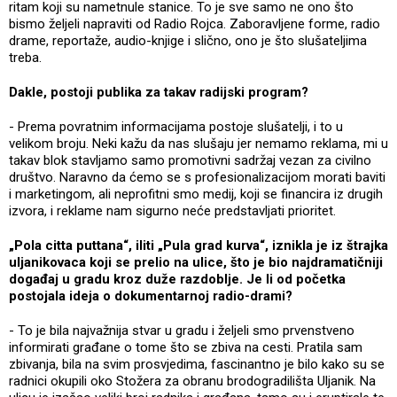
ritam koji su nametnule stanice. To je sve samo ne ono što
bismo željeli napraviti od Radio Rojca. Zaboravljene forme, radio
drame, reportaže, audio-knjige i slično, ono je što slušateljima
treba.
Dakle, postoji publika za takav radijski program?
- Prema povratnim informacijama postoje slušatelji, i to u
velikom broju. Neki kažu da nas slušaju jer nemamo reklama, mi u
takav blok stavljamo samo promotivni sadržaj vezan za civilno
društvo. Naravno da ćemo se s profesionalizacijom morati baviti
i marketingom, ali neprofitni smo medij, koji se financira iz drugih
izvora, i reklame nam sigurno neće predstavljati prioritet.
„Pola citta puttana“, iliti „Pula grad kurva“, iznikla je iz štrajka
uljanikovaca koji se prelio na ulice, što je bio najdramatičniji
događaj u gradu kroz duže razdoblje. Je li od početka
postojala ideja o dokumentarnoj radio-drami?
- To je bila najvažnija stvar u gradu i željeli smo prvenstveno
informirati građane o tome što se zbiva na cesti. Pratila sam
zbivanja, bila na svim prosvjedima, fascinantno je bilo kako su se
radnici okupili oko Stožera za obranu brodogradilišta Uljanik. Na