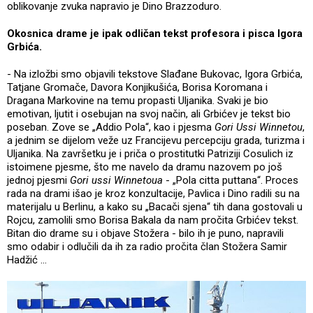
oblikovanje zvuka napravio je Dino Brazzoduro.
Okosnica drame je ipak odličan tekst profesora i pisca Igora
Grbića.
- Na izložbi smo objavili tekstove Slađane Bukovac, Igora Grbića,
Tatjane Gromače, Davora Konjikušića, Borisa Koromana i
Dragana Markovine na temu propasti Uljanika. Svaki je bio
emotivan, ljutit i osebujan na svoj način, ali Grbićev je tekst bio
poseban. Zove se „Addio Pola“, kao i pjesma
Gori Ussi Winnetou
,
a jednim se dijelom veže uz Francijevu percepciju grada, turizma i
Uljanika. Na završetku je i priča o prostitutki Patriziji Cosulich iz
istoimene pjesme, što me navelo da dramu nazovem po još
jednoj pjesmi
Gori ussi Winnetoua
- „Pola citta puttana“. Proces
rada na drami išao je kroz konzultacije, Pavlica i Dino radili su na
materijalu u Berlinu, a kako su „Bacači sjena“ tih dana gostovali u
Rojcu, zamolili smo Borisa Bakala da nam pročita Grbićev tekst.
Bitan dio drame su i objave Stožera - bilo ih je puno, napravili
smo odabir i odlučili da ih za radio pročita član Stožera Samir
Hadžić …