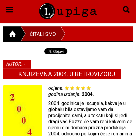
ČITALI SMO
AUTOR: -
KNJIŽEVNA 2004. U RETROVIZORU
ocjena:
godina izdanja:
2004.
2004. godinica je iscurjela, kakva je u
globalu bila ostavljamo vam da
procijenite sami, a u tekstu koji slijedi
dragi vaš Bozzo će vam reći kakvom se
njemu čini domaća prozna produkcija
2004. odnosno po kojim će je romanima