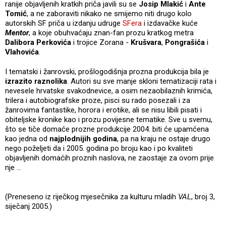
ranije objavljenih kratkih priča javili su se
Josip Mlakić
i
Ante
Tomić
, a ne zaboraviti nikako ne smijemo niti drugo kolo
autorskih SF priča u izdanju udruge
SFera
i izdavačke kuće
Mentor
, a koje obuhvaćaju znan-fan prozu kratkog metra
Dalibora Perkovića
i trojice Zorana -
Krušvara
,
Pongrašića
i
Vlahovića
.
I tematski i žanrovski, prošlogodišnja prozna produkcija bila je
izrazito raznolika
. Autori su sve manje skloni tematizaciji rata i
nevesele hrvatske svakodnevice, a osim nezaobilaznih krimića,
trilera i autobiografske proze, pisci su rado posezali i za
žanrovima fantastike, horora i erotike, ali se nisu libili pisati i
obiteljske kronike kao i prozu povijesne tematike. Sve u svemu,
što se tiče domaće prozne produkcije 2004. biti će upamćena
kao jedna od
najplodnijih godina
, pa na kraju ne ostaje drugo
nego poželjeti da i 2005. godina po broju kao i po kvaliteti
objavljenih domaćih proznih naslova, ne zaostaje za ovom prije
nje ...
(Preneseno iz riječkog mjesečnika za kulturu mladih
VAL
, broj 3,
siječanj 2005.)