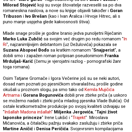
Milorad Stojević
koji su svoje štovatelje razveselili sa po dva
romaneskna naslova, a nove su knjige objavili također i
Goran
Tribuson
i
Ivo Brešan
(kao i Ivan Aralica i Hrvoje Hitrec, ali s
puno manje uspjeha glede kakvosnosti štiva).
Mlade snage prošle je godine branio jedva punoljetni Riječanin
Marko Luka Zubčić
sa svojim već drugim po redu romanom "
In
Ri
", najzanimljivijim debitantom (uz Dežulovića) pokazala se
Suzana Abspoel Đođo
sa kratkim romanom "
Snajperist
", a
dobili smo i zapažen roman potpisan pseudonimom
Franka
Mrduljaš-Karić
(čemu je vjerojatni razlog - pornografski žanr
toga romana).
Osim Tatjane Gromače i Igora Večerine još su se neki autori,
dosad nam poznati po pjesničkom stvaralaštvu, prošle godine
okušali u proznom slogu, pa smo tako od
Kemila Mujičića
Artnama
i
Gorana Bogunovića
dobili prve zbirke priča (a uskoro
se možemo nadati i zbirki priča mladog pjesnika Vlade Bulića). Od
ostale kratkometražne produkcije po svojoj kvaliteti izdvajaju se
"
Inšallah Madona inšallah
"
Miljenka Jergovića
, "
Tajni život
laponske princeze
" Irene Lukšić i "
Trajekt
" Miroslava
Mićanovića, a čitalačku pažnju svakako zaslužuju i zbirke priča
Martine Aničić
i
Denisa Peričića
. Svojevrsnim kompilacijama