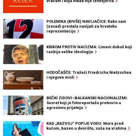
vraćam i koja nikad nije iznevjerila
POLEMIKA (BIVŠE) NAVIJAČICE: Kako sam
(zasad) prestala navijati za hrvatsku
reprezentaciju
KRIKOM PROTIV NACIZMA: Limeni doboš koji
razbija velike ideologije
HODOČAŠĆE: Tražeći Friedricha Nietzschea
i njegove misli
BEČKI ZIDOVI–BALKANSKI NACIONALIZMI:
Susret koji je fotoreportažu pretvorio u
agresivnu prijetnju
KAD „RAZVOJ“ POPIJE VODU: More pred
kućom, bazen u dvorištu, suša na vratima