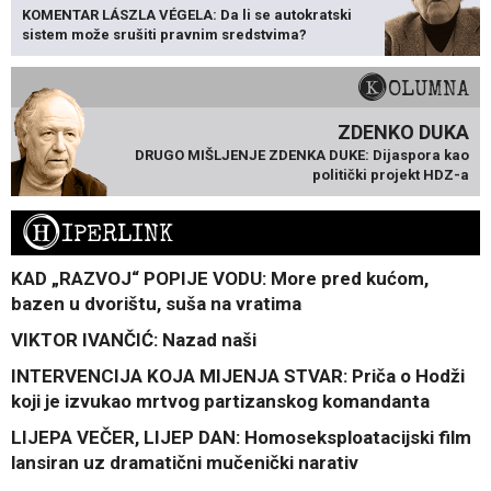
KOMENTAR LÁSZLA VÉGELA: Da li se autokratski
sistem može srušiti pravnim sredstvima?
KOLUMNA
ZDENKO DUKA
DRUGO MIŠLJENJE ZDENKA DUKE: Dijaspora kao
politički projekt HDZ-a
H
IPERLINK
KAD „RAZVOJ“ POPIJE VODU: More pred kućom,
bazen u dvorištu, suša na vratima
VIKTOR IVANČIĆ: Nazad naši
INTERVENCIJA KOJA MIJENJA STVAR: Priča o Hodži
koji je izvukao mrtvog partizanskog komandanta
LIJEPA VEČER, LIJEP DAN: Homoseksploatacijski film
lansiran uz dramatični mučenički narativ