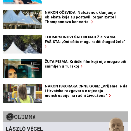
NAKON OČEVIDA: Naloženo uklanjanje
objekata koje su postavili organizatori
Thompsonova koncerta
THOMPSONOVI ŠATORI NAD ŽRTVAMA
FAŠISTA: „Oni očito mogu raditi štogod žele“
ŽUTA PISMA: Kritički film koji nije mogao biti
snimljen u Turskoj
NAKON ISKORAKA CRNE GORE: „Vrijeme je da
i Hrvatska razgovara o utjecaju
menstruacije na radni život žena“
KOLUMNA
LÁSZLÓ VÉGEL