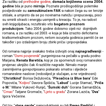
Za razliku od
prethodne godine
,
domaća književna scena 2004.
godine
bila je puno
mirnija
. Poznate prošlogodišnje polemike
posljedovale su
samoukinućem FAK
-a nakon čega su se tenzije
stišale, a umjesto da se po novinama natežu i prepucavaju, pisci
su smirili strasti i energiju usmjerili u kreaciju. To je, na radost
svih knjigoljubaca, rezultiralo vrlo
bogatom proznom
produkcijom
. Tako 2004. godine dobismo cijeli niz dojmljivih
romana, a za razliku od 2003.-e koja je bila izrazito deficitarna
kratkometražnom prozom, netom iscurjela godinica pamtit će se
također i po izdašnijem broju zbirki priča i pripovjedaka.
Od romana najprije svakako treba izdvojiti onaj
najnagrađivaniji
-
roman "
Osmi povjerenik
" purgerinjosa na pečalbi u gradu podno
Marjana,
Renata Baretića
, koji je za spomenuti svoj romaneskni
prvijenac uknjižio čak 4 različite nagrade. Nimalo manje
zanimljivima gorepotpisano piskaralo smatra i sljedeće
romaneskne naslove (redoslijed je slučajan, a ne vrijednosni):
"
Christkind
" Borisa Dežulovića, "
Plesačica iz Blue bara
" Ede
Popovića, "
Koljivo
" Davora Špišića, "
Labud
" Lucije Stamać, "
Priča
o M.
" Milane Vuković-Runjić, "
Šumski duh
" Gorana Samardžića,
"
Crnac
" Tatjane Gromače, "
Ljeto u gradu
" Zorana Lazića, "
Dva
"
Igora Večerine.
Od tzv. "
stare garde
" najproduktivniji su bili
Pavao Pavličić
i