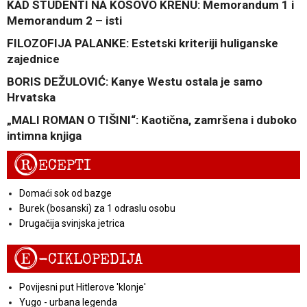
KAD STUDENTI NA KOSOVO KRENU: Memorandum 1 i
Memorandum 2 – isti
FILOZOFIJA PALANKE: Estetski kriteriji huliganske
zajednice
BORIS DEŽULOVIĆ: Kanye Westu ostala je samo
Hrvatska
„MALI ROMAN O TIŠINI“: Kaotična, zamršena i duboko
intimna knjiga
R
ECEPTI
Domaći sok od bazge
Burek (bosanski) za 1 odraslu osobu
Drugačija svinjska jetrica
E
-CIKLOPEDIJA
Povijesni put Hitlerove 'klonje'
Yugo - urbana legenda