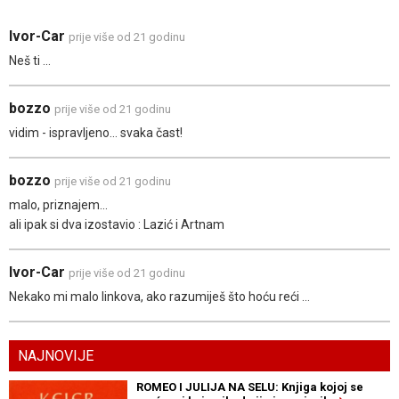
Ivor-Car
prije više od 21 godinu
Neš ti ...
bozzo
prije više od 21 godinu
vidim - ispravljeno... svaka čast!
bozzo
prije više od 21 godinu
malo, priznajem...
ali ipak si dva izostavio : Lazić i Artnam
Ivor-Car
prije više od 21 godinu
Nekako mi malo linkova, ako razumiješ što hoću reći ...
NAJNOVIJE
ROMEO I JULIJA NA SELU: Knjiga kojoj se