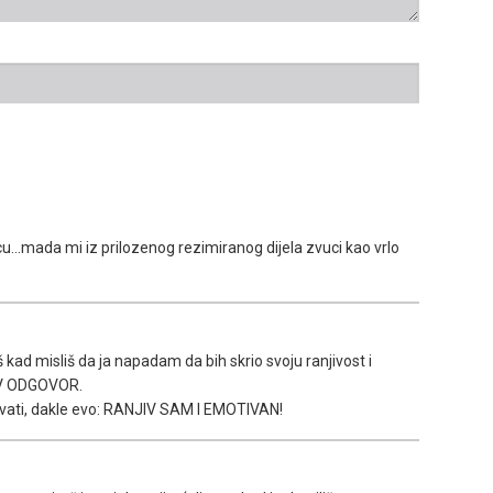
..mada mi iz prilozenog rezimiranog dijela zvuci kao vrlo
iš kad misliš da ja napadam da bih skrio svoju ranjivost i
IV ODGOVOR.
rivati, dakle evo: RANJIV SAM I EMOTIVAN!