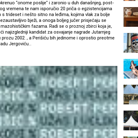
okrenuo "onome poslije" i zaronio u duh današnjeg, post-
kog vremena te nam isporučio 20 priča o egzistencijama
m s trideset i nešto sitno na leđima, kojima vlak za bolje
zaustavljivo bježi, a onoga boljeg jučer prisjećaju se
mazohističkim fazama. Radi se o proznoj zbirci koja je,
i najizgledniji kandidat za osvajanje nagrade Jutarnjeg
ju prozu 2002. , a Perišiću bih jedinome i oprostio preotme
radu Jergoviću...