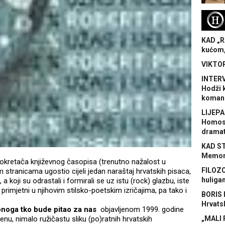
H
KAD „R
kućom,
VIKTOR
INTERV
Hodži 
koman
LIJEPA
Homose
dramat
KAD S
Memora
pokretača književnog časopisa (trenutno nažalost u
FILOZO
im stranicama ugostio cijeli jedan naraštaj hrvatskih pisaca,
huliga
, a koji su odrastali i formirali se uz istu (rock) glazbu, iste
i primjetni u njihovim stilsko-poetskim izričajima, pa tako i
BORIS 
Hrvats
onoga tko bude pitao za nas
objavljenom 1999. godine
nu, nimalo ružičastu sliku (po)ratnih hrvatskih
„MALI 