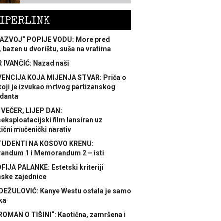
IPERLINK
AZVOJ“ POPIJE VODU: More pred
 bazen u dvorištu, suša na vratima
 IVANČIĆ: Nazad naši
ENCIJA KOJA MIJENJA STVAR: Priča o
koji je izvukao mrtvog partizanskog
danta
 VEČER, LIJEP DAN:
ksploatacijski film lansiran uz
ični mučenički narativ
TUDENTI NA KOSOVO KRENU:
ndum 1 i Memorandum 2 – isti
FIJA PALANKE: Estetski kriteriji
nske zajednice
DEŽULOVIĆ: Kanye Westu ostala je samo
ka
ROMAN O TIŠINI“: Kaotična, zamršena i