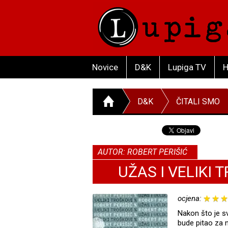
Novice
D&K
Lupiga TV
H
D&K
ČITALI SMO
AUTOR: ROBERT PERIŠIĆ
UŽAS I VELIKI 
ocjena:
Nakon što je 
bude pitao za 