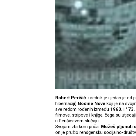
Robert Perišić
urednik je i jedan je od 
hibernaciji)
Godine Nove
koji je na svoj
sve redom rođenih između
1960.
i
' 73.
filmove, stripove i knjige, čega su utjecaj
u Perišićevom slučaju.
Svojom zbirkom priča
Možeš
pljunuti 
on je pružio rendgensku socijalno-društve