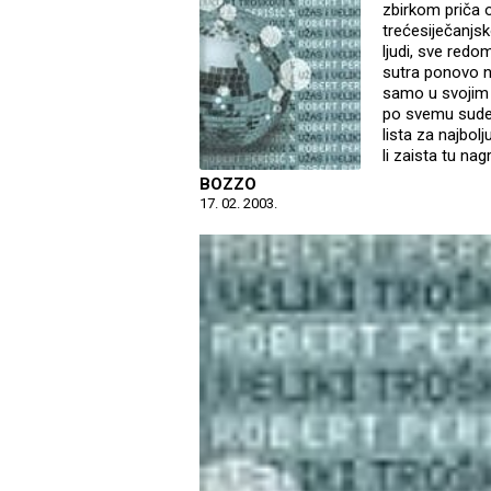
zbirkom priča 
trećesiječanjs
ljudi, sve redo
sutra ponovo ne
samo u svojim 
po svemu sudeć
lista za najbol
li zaista tu nag
BOZZO
17. 02. 2003.