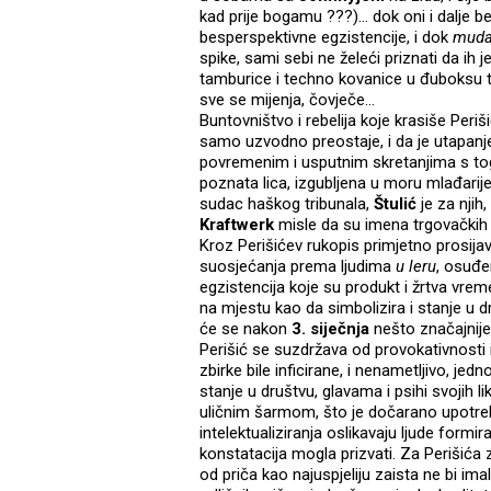
kad prije bogamu ???)... dok oni i dalje b
besperspektivne egzistencije, i dok
muda
spike, sami sebi ne želeći priznati da ih j
tamburice i techno kovanice u đuboksu t
sve se mijenja, čovječe...
Buntovništvo i rebelija koje krasiše Peri
samo uzvodno preostaje, i da je utapanj
povremenim i usputnim skretanjima s tog 
poznata lica, izgubljena u moru mlađarije
sudac haškog tribunala,
Štulić
je za njih
Kraftwerk
misle da su imena trgovačkih l
Kroz Perišićev rukopis primjetno prosijav
suosjećanja prema ljudima
u leru
, osuđe
egzistencija koje su produkt i žrtva vrem
na mjestu kao da simbolizira i stanje u
će se nakon
3. siječnja
nešto značajnije 
Perišić se suzdržava od provokativnosti 
zbirke bile inficirane, i nenametljivo, j
stanje u društvu, glavama i psihi svojih li
uličnim šarmom, što je dočarano upotre
intelektualiziranja oslikavaju ljude formir
konstatacija mogla prizvati. Za Perišića 
od priča kao najuspjeliju zaista ne bi ima