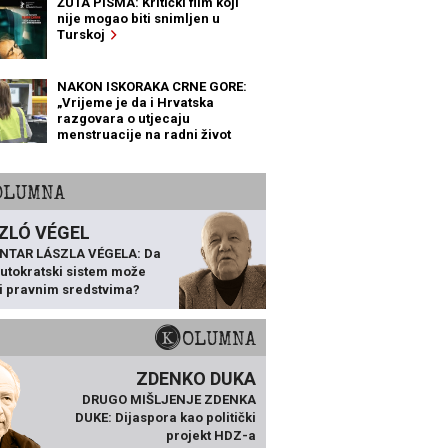
ŽUTA PISMA: Kritički film koji
nije mogao biti snimljen u
Turskoj
NAKON ISKORAKA CRNE GORE:
„Vrijeme je da i Hrvatska
razgovara o utjecaju
menstruacije na radni život
žena“
KOLUMNA
ZLÓ VÉGEL
NTAR LÁSZLA VÉGELA: Da
 autokratski sistem može
ti pravnim sredstvima?
KOLUMNA
ZDENKO DUKA
DRUGO MIŠLJENJE ZDENKA
DUKE: Dijaspora kao politički
projekt HDZ-a