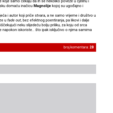
te koje samo čekaju da ih se nekoliko poveže u cjelinu i
lmsku domaću inačicu
Magnolije
kojoj su ugođajno i
eća i autor koji priče stvara, a ne samo vrijeme i društvo u
aze u
fade out
, bez efektnog poentiranja, pa likovi i dalje
u
iščekujući neku slijedeću bolju priliku, za koju od srca
 je napokon iskoriste... što ipak isključivo o njima samima
broj komentara:
28