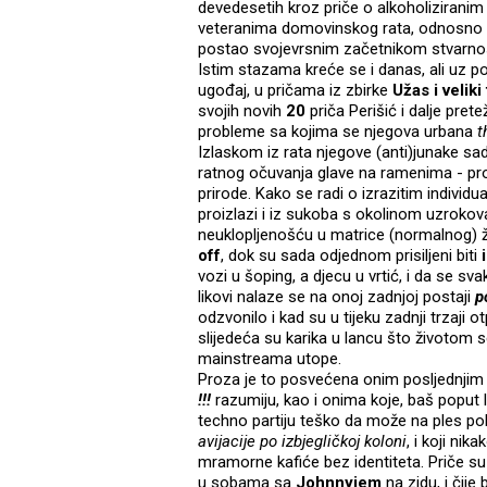
devedesetih kroz priče o alkoholiziran
veteranima domovinskog rata, odnosno s
postao svojevrsnim začetnikom stvarnosn
Istim stazama kreće se i danas, ali uz po
ugođaj, u pričama iz zbirke
Užas i veliki
svojih novih
20
priča Perišić i dalje pret
probleme sa kojima se njegova urbana
t
Izlaskom iz rata njegove (anti)junake sa
ratnog očuvanja glave na ramenima - prob
prirode. Kako se radi o izrazitim individ
proizlazi i iz sukoba s okolinom uzroko
neuklopljenošću u matrice (normalnog) ž
off
, dok su sada odjednom prisiljeni biti
vozi u šoping, a djecu u vrtić, i da se s
likovi nalaze se na onoj zadnjoj postaji
p
odzvonilo i kad su u tijeku zadnji trzaji 
slijedeća su karika u lancu što životom se
mainstreama utope.
Proza je to posvećena onim posljednjim
!!!
razumiju, kao i onima koje, baš poput l
techno partiju teško da može na ples pok
avijacije po izbjegličkoj
koloni
, i koji ni
mramorne kafiće bez identiteta. Priče su 
u sobama sa
Johnnyjem
na zidu, i čije