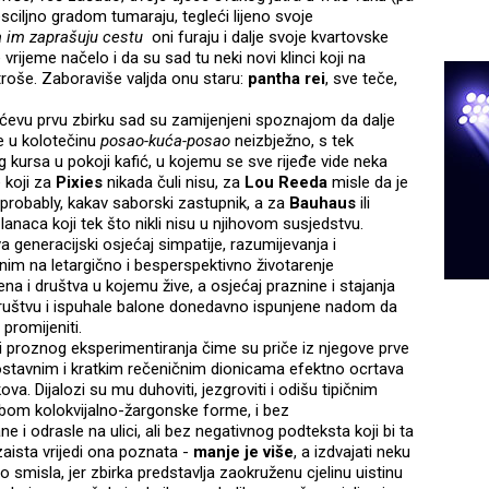
esciljno gradom tumaraju, tegleći lijeno svoje
 im zaprašuju cestu
oni furaju i dalje svoje kvartovske
e vrijeme načelo i da su sad tu neki novi klinci koji na
roše. Zaboraviše valjda onu staru:
pantha rei
, sve teče,
šićevu prvu zbirku sad su zamijenjeni spoznajom da dalje
e u kolotečinu
posao-kuća-posao
neizbježno, s tek
kursa u pokoji kafić, u kojemu se sve rijeđe vide neka
 koji za
Pixies
nikada čuli nisu, za
Lou Reeda
misle da je
, probably, kakav saborski zastupnik, a za
Bauhaus
ili
anaca koji tek što nikli nisu u njihovom susjedstvu.
a generacijski osjećaj simpatije, razumijevanja i
nim na letargično i besperspektivno životarenje
ena i društva u kojemu žive, a osjećaj praznine i stajanja
 društvu i ispuhale balone donedavno ispunjene nadom da
promijeniti.
i proznog eksperimentiranja čime su priče iz njegove prve
ednostavnim i kratkim rečeničnim dionicama efektno ocrtava
kova. Dijalozi su mu duhoviti, jezgroviti i odišu tipičnim
bom kolokvijalno-žargonske forme, i bez
ane i odrasle na ulici, ali bez negativnog podteksta koji bi ta
zaista vrijedi ona poznata -
manje je više
, a izdvajati neku
lo smisla, jer zbirka predstavlja zaokruženu cjelinu uistinu