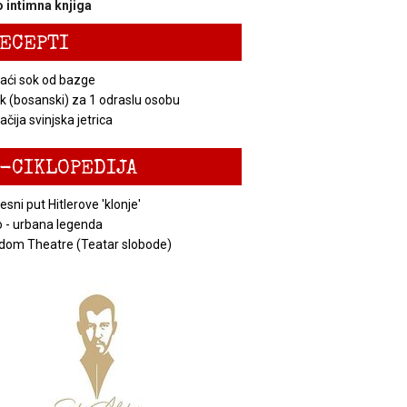
 intimna knjiga
ECEPTI
ći sok od bazge
k (bosanski) za 1 odraslu osobu
čija svinjska jetrica
-CIKLOPEDIJA
esni put Hitlerove 'klonje'
 - urbana legenda
dom Theatre (Teatar slobode)