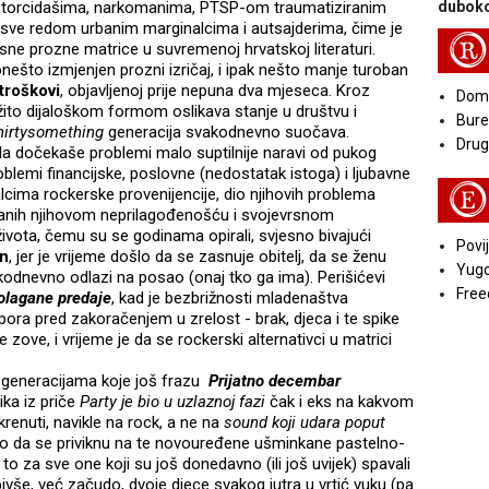
im torcidašima, narkomanima, PTSP-om traumatiziranim
duboko
ve redom urbanim marginalcima i autsajderima, čime je
R
e prozne matrice u suvremenoj hrvatskoj literaturi.
nešto izmjenjen prozni izričaj, i ipak nešto manje turoban
 troškovi
, objavljenoj prije nepuna dva mjeseca. Kroz
Doma
ežito dijaloškom formom oslikava stanje u društvu i
Bure
hirtysomething
generacija svakodnevno suočava.
Druga
da dočekaše problemi malo suptilnije naravi od pukog
lemi financijske, poslovne (nedostatak istoga) i ljubavne
E
ualcima rockerske provenijencije, dio njihovih problema
vanih njihovom neprilagođenošću i svojevrsnom
ivota, čemu su se godinama opirali, svjesno bivajući
Povij
in
, jer je vrijeme došlo da se zasnuje obitelj, da se ženu
Yugo
vakodnevno odlazi na posao (onaj tko ga ima). Perišićevi
Free
olagane predaje
, kad je bezbrižnosti mladenaštva
otpora pred zakoračenjem u zrelost - brak, djeca i te spike
 zove, i vrijeme je da se rockerski alternativci u matrici
 generacijama koje još frazu
Prijatno decembar
ika iz priče
Party je bio u uzlaznoj fazi
čak i eks na kakvom
renuti, navikle na rock, a ne na
sound koji udara poput
kako da se priviknu na te novouređene ušminkane pastelno-
to za sve one koji su još donedavno (ili još uvijek) spavali
 bivše, već začudo, dvoje djece svakog jutra u vrtić vuku (pa