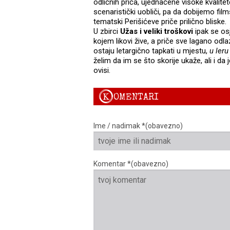
odličnih priča, ujednačene visoke kvalite
scenaristički uobliči, pa da dobijemo fi
tematski Perišićeve priče prilično bliske.
U zbirci
Užas
i veliki troškovi
ipak se osj
kojem likovi žive, a priče sve lagano odl
ostaju letargično tapkati u mjestu,
u ler
želim da im se što skorije ukaže, ali i da
ovisi.
K
OMENTARI
Ime / nadimak *(obavezno)
Komentar *(obavezno)