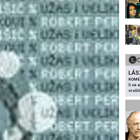
LÁS
KOME
li se
sruši