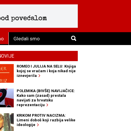
mo
Gledali smo
NOVIJE
ROMEO I JULIJA NA SELU: Knjiga
kojoj se vraćam i koja nikad nije
iznevjerila
POLEMIKA (BIVŠE) NAVIJAČICE:
Kako sam (zasad) prestala
navijati za hrvatsku
reprezentaciju
KRIKOM PROTIV NACIZMA:
Limeni doboš koji razbija velike
ideologije