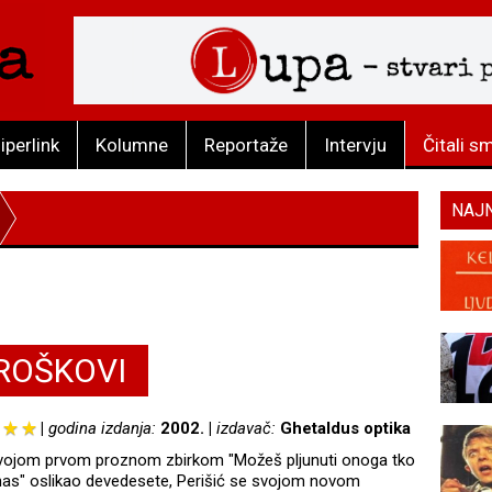
iperlink
Kolumne
Reportaže
Intervju
Čitali s
NAJ
TROŠKOVI
godina izdanja:
2002.
izdavač:
Ghetaldus optika
svojom prvom proznom zbirkom "Možeš pljunuti onoga tko
nas" oslikao devedesete, Perišić se svojom novom