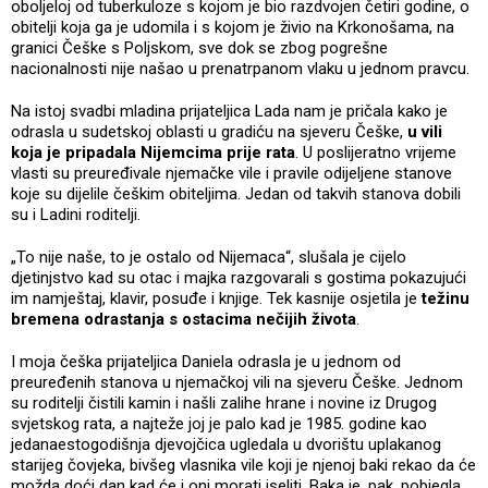
oboljeloj od tuberkuloze s kojom je bio razdvojen četiri godine, o
obitelji koja ga je udomila i s kojom je živio na Krkonošama, na
granici Češke s Poljskom, sve dok se zbog pogrešne
nacionalnosti nije našao u prenatrpanom vlaku u jednom pravcu.
Na istoj svadbi mladina prijateljica Lada nam je pričala kako je
odrasla u sudetskoj oblasti u gradiću na sjeveru Češke,
u vili
koja je pripadala Nijemcima prije rata
. U poslijeratno vrijeme
vlasti su preuređivale njemačke vile i pravile odijeljene stanove
koje su dijelile češkim obiteljima. Jedan od takvih stanova dobili
su i Ladini roditelji.
„To nije naše, to je ostalo od Nijemaca“, slušala je cijelo
djetinjstvo kad su otac i majka razgovarali s gostima pokazujući
im namještaj, klavir, posuđe i knjige. Tek kasnije osjetila je
težinu
bremena odrastanja s ostacima nečijih života
.
I moja češka prijateljica Daniela odrasla je u jednom od
preuređenih stanova u njemačkoj vili na sjeveru Češke. Jednom
su roditelji čistili kamin i našli zalihe hrane i novine iz Drugog
svjetskog rata, a najteže joj je palo kad je 1985. godine kao
jedanaestogodišnja djevojčica ugledala u dvorištu uplakanog
starijeg čovjeka, bivšeg vlasnika vile koji je njenoj baki rekao da će
možda doći dan kad će i oni morati iseliti. Baka je, pak, pobjegla