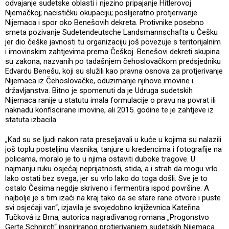
odvajanje sudetske oblasti i njezino pripajanje Hitlerovoj
Njemačkoj; nacističku okupaciju; poslijeratno protjerivanje
Nijemaca i spor oko Benešovih dekreta. Protivnike posebno
smeta pozivanje Sudetendeutsche Landsmannschafta u Češku
jer dio češke javnosti tu organizaciju još povezuje s teritorijalnim
i imovinskim zahtjevima prema Češkoj. Benešovi dekreti skupina
su zakona, nazvanih po tadašnjem čehoslovačkom predsjedniku
Edvardu Benešu, koji su služili kao pravna osnova za protjerivanje
Nijemaca iz Čehoslovačke, oduzimanje njihove imovine i
državljanstva. Bitno je spomenuti da je Udruga sudetskih
Nijemaca ranije u statutu imala formulacije o pravu na povrat ili
naknadu konfiscirane imovine, ali 2015. godine te je zahtjeve iz
statuta izbacila.
„Kad su se ljudi nakon rata preseljavali u kuće u kojima su nalazili
još toplu posteljinu vlasnika, tanjure u kredencima i fotografije na
policama, moralo je to u njima ostaviti duboke tragove. U
najmanju ruku osjećaj neprijatnosti, stida, a i strah da mogu vrlo
lako ostati bez svega, jer su vrlo lako do toga došli. Sve je to
ostalo Česima negdje skriveno i fermentira ispod površine. A
najbolje je s tim izaći na kraj tako da se stare rane otvore i puste
svi osjećaji van“, izjavila je svojedobno književnica Kateřina
Tučková iz Brna, autorica nagrađivanog romana „Progonstvo
Gerte Schnirch“ inspiriranog protjerivanjem sudetskih Nijemaca.