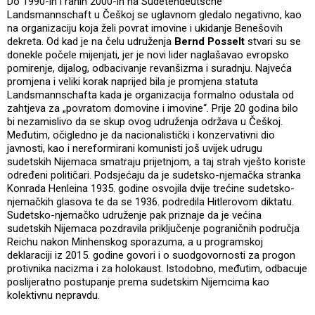
Do 1990-ih i ranih 2000-ih na Sudetendeutsche
Landsmannschaft u Češkoj se uglavnom gledalo negativno, kao
na organizaciju koja želi povrat imovine i ukidanje Benešovih
dekreta. Od kad je na čelu udruženja
Bernd Posselt
stvari su se
donekle počele mijenjati, jer je novi lider naglašavao evropsko
pomirenje, dijalog, odbacivanje revanšizma i suradnju. Najveća
promjena i veliki korak naprijed bila je promjena statuta
Landsmannschafta kada je organizacija formalno odustala od
zahtjeva za „povratom domovine i imovine“. Prije 20 godina bilo
bi nezamislivo da se skup ovog udruženja održava u Češkoj.
Međutim, očigledno je da nacionalistički i konzervativni dio
javnosti, kao i nereformirani komunisti još uvijek udrugu
sudetskih Nijemaca smatraju prijetnjom, a taj strah vješto koriste
određeni političari. Podsjećaju da je sudetsko-njemačka stranka
Konrada Henleina 1935. godine osvojila dvije trećine sudetsko-
njemačkih glasova te da se 1936. podredila Hitlerovom diktatu.
Sudetsko-njemačko udruženje pak priznaje da je većina
sudetskih Nijemaca pozdravila priključenje pograničnih područja
Reichu nakon Minhenskog sporazuma, a u programskoj
deklaraciji iz 2015. godine govori i o suodgovornosti za progon
protivnika nacizma i za holokaust. Istodobno, međutim, odbacuje
poslijeratno postupanje prema sudetskim Nijemcima kao
kolektivnu nepravdu.