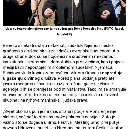
Lider sudetsko-njemačkog zavičajnog udruženja Bernd Posselt u Brnu (FOTO: Radek
Mica/AFP)
Benešovi dekreti ostaju netaknuti, sudetski Nijemci i češko
građansko društvo biraju zajedničku evropsku budućnost. A s
druge strane, dok su se bojovnici na društvenim mrežama,
karikaturalni ekstremisti i domoljubi na prosvjedima, kao i pojedini
mediji bavili nepostojećim problemom sudetskih Nijemaca,
Babišova vlada kopira zaostavštinu Viktora Orbana i
napreduje
u gaženju civilnog društva
. Pored plana ukidanja pretplate
javnim medijima i financiranja iz proračuna gase se vladine
agencije ili ih se premješta pod ministarstva. Tako im se smanjuje
neovisnost što direktno utječe na socijalnu inkluziju ugroženih
skupina i na njihova manjinska i ljudska prava.
„Svijet oko nas pun je mržnje, straha i podjela. Pomirenje nije
slabost, već nešto što nas može pokrenuti naprijed. Zato je
važno što se događa u Brnu. Festival 'Meeting Brno' prvi put je
pozvao Udruženje sudetskih Nijemaca na teritorij Češke. Unatoč