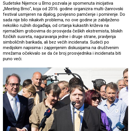
Sudetske Nijemce u Brno pozvala je spomenuta inicijativa
„Meeting Brno“, koja od 2016. godine organizira multi-žanrovski
festival usmjeren na dijalog, povijesno pamćenje i pomirenje. Do
sada nije bilo nikakvih problema, no ove godine je zabilježeno
nekoliko ružnih događaja, od crtanja kukastih križeva na
njemačkim grobovima do prosvjeda čeških ekstremista, bliskih
fizičkih susreta, naguravanja jedne i druge strane, pravljenja
simboličnih barikada, ali bez većih incidenata. Sudeći po
medijskim napisima i zapjenjenim diskusijama na društvenim
mrežama očekivalo se da će broj prosvjednika i incidenata biti
puno veći.