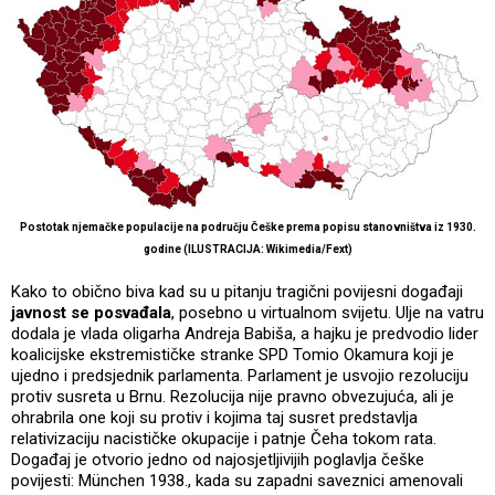
Postotak njemačke populacije na području Češke prema popisu stanovništva iz 1930.
godine (ILUSTRACIJA: Wikimedia/Fext)
Kako to obično biva kad su u pitanju tragični povijesni događaji
javnost se posvađala
, posebno u virtualnom svijetu. Ulje na vatru
dodala je vlada oligarha Andreja Babiša, a hajku je predvodio lider
koalicijske ekstremističke stranke SPD Tomio Okamura koji je
ujedno i predsjednik parlamenta. Parlament je usvojio rezoluciju
protiv susreta u Brnu. Rezolucija nije pravno obvezujuća, ali je
ohrabrila one koji su protiv i kojima taj susret predstavlja
relativizaciju nacističke okupacije i patnje Čeha tokom rata.
Događaj je otvorio jedno od najosjetljivijih poglavlja češke
povijesti: München 1938., kada su zapadni saveznici amenovali