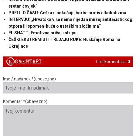
sretan čovjek“
PRELILO ČAŠU: Češka u pokušaju borbe protiv alkoholizma
INTERVJU: „Hrvatska više nema nijedan muzej antifašističkog
otpora ili spomen-kuću o ustaškim zločinima“
EL SHATT: Emotivna priča u stripu
ČEŠKI EKSTREMISTI TRLJAJU RUKE: Huškanje Roma na
Ukrajince
K
OMENTARI
broj komentara:
0
Ime / nadimak *(obavezno)
Komentar *(obavezno)