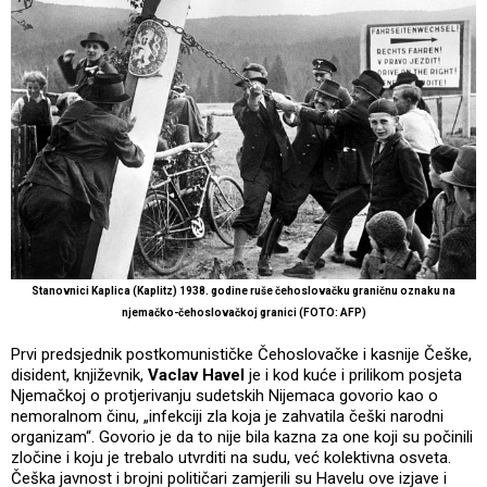
Stanovnici Kaplica (Kaplitz) 1938. godine ruše čehoslovačku graničnu oznaku na
njemačko-čehoslovačkoj granici (FOTO: AFP)
Prvi predsjednik postkomunističke Čehoslovačke i kasnije Češke,
disident, književnik,
Vaclav Havel
je i kod kuće i prilikom posjeta
Njemačkoj o protjerivanju sudetskih Nijemaca govorio kao o
nemoralnom činu, „infekciji zla koja je zahvatila češki narodni
organizam“. Govorio je da to nije bila kazna za one koji su počinili
zločine i koju je trebalo utvrditi na sudu, već kolektivna osveta.
Češka javnost i brojni političari zamjerili su Havelu ove izjave i