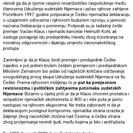
okrivili ga da je njome raspirio revanšističko raspoloženje među
članovima Udruženja sudetskih Nijemaca i jačao njihove zahtjeve.
Početkom 1997. godine potpisana je Češko-njemačka deklaraciju
o uzajamnim odnosima i njihovom budućem razvoju, u javnosti
nazvana Deklaracija o pomirenju. Potpisali su je tadašnji češki
premijer Vaclav Klaus i njemački kancelar Helmuth Kohl, ali
zasluge ponajprije idu predsjedniku Havelu zbog inzistiranja na
moralnoj odgovornosti i dijalogu umjesto nacionalističkog
pristupa.
Zanimljivo je da je Klaus, bivši premijer i predsjednik Češke
zajedno s još jednim bivšim češkim premijerom i predsjednikom
Milošem Zemanom bio jedan od najžešćih kritičara održavanja
ovogodišnjeg prvog skupa Udruženja sudetskih Nijemaca na tlu
Češke. Prema njihovom mišljenju to je
put ka povijesnom
revizionizmu i političkim zahtjevima potomaka sudetskih
Nijemaca
. Bizarno u cijeloj priči je da je Klaus otvoreni pristalica i
simpatizer njemačkih ekstremista iz AfD-a i više puta je javno
nastupao na njihovim skupovima. Ne treba zaboraviti ni da je
deklaracijom postignut kompromis; njemačka strana izrazila je
žaljenje zbog nacističkih zločina nad Česima, a češka strana
zbog protjerivanja nevinih ljudi, među kojima je bilo i antifašista.