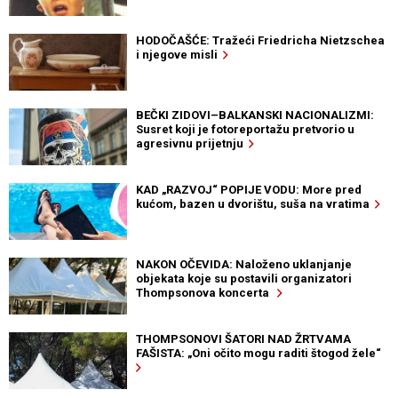
HODOČAŠĆE: Tražeći Friedricha Nietzschea
i njegove misli
BEČKI ZIDOVI–BALKANSKI NACIONALIZMI:
Susret koji je fotoreportažu pretvorio u
agresivnu prijetnju
KAD „RAZVOJ“ POPIJE VODU: More pred
kućom, bazen u dvorištu, suša na vratima
NAKON OČEVIDA: Naloženo uklanjanje
objekata koje su postavili organizatori
Thompsonova koncerta
THOMPSONOVI ŠATORI NAD ŽRTVAMA
FAŠISTA: „Oni očito mogu raditi štogod žele“