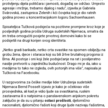
protivljenju dijela političara i javnosti, događaj se održao. Umjesto
agresije i mržnje, trebamo dijalog i nadu“, izjavila je Gabriela
Svárovská, zastupnica Zelenih i kći čovjeka koji je dio ratnih
godina proveo u koncentracijskom logoru Sachsenhausen.
Spisateljica Tučková podsjeća na pozitivne promjene kroz koje je
posljednjih godina prošla Udruga sudetskih Nijemaca, smatra da
im treba omogućiti posjete prvotnoj domovini kako bi se
podsjetili na drugi korijen svog identiteta.
„Netko gradi barikade, netko crta svastike na spomen-obilježju na
grobu žena, djece i staraca koji su bili žrtve brutalnog progona iz
Brna. Ali postoje i oni koji žele podsjećanje na rat i poslijeratno
nasilje pretvoriti u zajedničku budućnost. Drago mi je da, iako u
medijima to tako ne izgleda, ovih potonjih ima više“, napisala je
Tučková na Facebooku.
U razgovorima za češke medije lider Udruženja sudetskih
Nijemaca Bernd Posselt izjavio je kako je očekivao više
prosvjednika, ali kad je vidio ljude sa svastikama, ruskim
zastavama ili s natpisima o panslavenskom arijskom pokretu
zaključio je da su u pitanju
ostaci prošlosti
, djelomično
nacionalisti, djelomično fašisti koji druge ljude nazivaju fašistima,