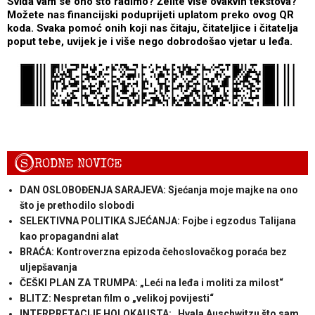
Sviđa vam se ono što radimo? Želite više ovakvih tekstova?
Možete nas financijski poduprijeti uplatom preko ovog QR
koda. Svaka pomoć onih koji nas čitaju, čitateljice i čitatelja
poput tebe, uvijek je i više nego dobrodošao vjetar u leđa.
S
RODNE NOVICE
DAN OSLOBOĐENJA SARAJEVA: Sjećanja moje majke na ono
što je prethodilo slobodi
SELEKTIVNA POLITIKA SJEĆANJA: Fojbe i egzodus Talijana
kao propagandni alat
BRAĆA: Kontroverzna epizoda čehoslovačkog poraća bez
uljepšavanja
ČEŠKI PLAN ZA TRUMPA: „Leći na leđa i moliti za milost“
BLITZ: Nespretan film o „velikoj povijesti“
INTERPRETACIJE HOLOKAUSTA: „Hvala Auschwitzu što sam