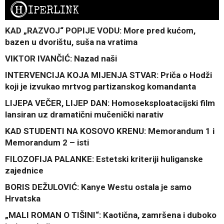
H
IPERLINK
KAD „RAZVOJ“ POPIJE VODU: More pred kućom,
bazen u dvorištu, suša na vratima
VIKTOR IVANČIĆ: Nazad naši
INTERVENCIJA KOJA MIJENJA STVAR: Priča o Hodži
koji je izvukao mrtvog partizanskog komandanta
LIJEPA VEČER, LIJEP DAN: Homoseksploatacijski film
lansiran uz dramatični mučenički narativ
KAD STUDENTI NA KOSOVO KRENU: Memorandum 1 i
Memorandum 2 – isti
FILOZOFIJA PALANKE: Estetski kriteriji huliganske
zajednice
BORIS DEŽULOVIĆ: Kanye Westu ostala je samo
Hrvatska
„MALI ROMAN O TIŠINI“: Kaotična, zamršena i duboko