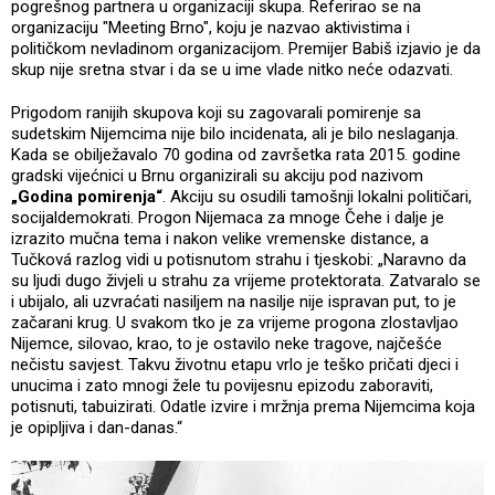
pogrešnog partnera u organizaciji skupa. Referirao se na
organizaciju "Meeting Brno", koju je nazvao aktivistima i
političkom nevladinom organizacijom. Premijer Babiš izjavio je da
skup nije sretna stvar i da se u ime vlade nitko neće odazvati.
Prigodom ranijih skupova koji su zagovarali pomirenje sa
sudetskim Nijemcima nije bilo incidenata, ali je bilo neslaganja.
Kada se obilježavalo 70 godina od završetka rata 2015. godine
gradski vijećnici u Brnu organizirali su akciju pod nazivom
„Godina pomirenja“
. Akciju su osudili tamošnji lokalni političari,
socijaldemokrati. Progon Nijemaca za mnoge Čehe i dalje je
izrazito mučna tema i nakon velike vremenske distance, a
Tučková razlog vidi u potisnutom strahu i tjeskobi: „Naravno da
su ljudi dugo živjeli u strahu za vrijeme protektorata. Zatvaralo se
i ubijalo, ali uzvraćati nasiljem na nasilje nije ispravan put, to je
začarani krug. U svakom tko je za vrijeme progona zlostavljao
Nijemce, silovao, krao, to je ostavilo neke tragove, najčešće
nečistu savjest. Takvu životnu etapu vrlo je teško pričati djeci i
unucima i zato mnogi žele tu povijesnu epizodu zaboraviti,
potisnuti, tabuizirati. Odatle izvire i mržnja prema Nijemcima koja
je opipljiva i dan-danas.“