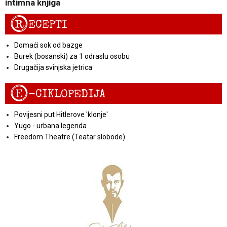
intimna knjiga
R
ECEPTI
Domaći sok od bazge
Burek (bosanski) za 1 odraslu osobu
Drugačija svinjska jetrica
E
-CIKLOPEDIJA
Povijesni put Hitlerove 'klonje'
Yugo - urbana legenda
Freedom Theatre (Teatar slobode)