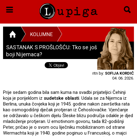
KOLUMNE
SASTANAK S PROŠLOŠĆU: Tko se još
boji Nijemaca?
ritn by:
SOFIJA KORDIĆ
04. 06. 2026.
Prije sedam godina bila sam kuma na svadbi prijateljici Čehinji
koja je porijeklom iz
sudetske oblasti
. Udala se za Nijemca iz
Berlina, unuka čovjeka koji je 1945. godine nakon završetka rata
kao osmogodišnji dječak protjeran iz Čehoslovačke. Vjenčanje
se održavalo u češkom dijelu Šleske blizu područja odakle je djed
mladoženje protjeran. U emotivnom govoru, tada 82-godišnji
Peter, pričao je o svom ocu liječniku mobiliziranom od strane
Wermachta koji je 1940. godine poginuo u Francuskoj, o majci