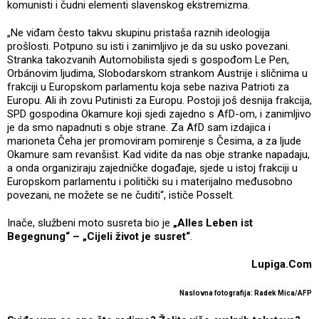
komunisti i čudni elementi slavenskog ekstremizma.
„Ne viđam često takvu skupinu pristaša raznih ideologija
prošlosti. Potpuno su isti i zanimljivo je da su usko povezani.
Stranka takozvanih Automobilista sjedi s gospođom Le Pen,
Orbánovim ljudima, Slobodarskom strankom Austrije i sličnima u
frakciji u Europskom parlamentu koja sebe naziva Patrioti za
Europu. Ali ih zovu Putinisti za Europu. Postoji još desnija frakcija,
SPD gospodina Okamure koji sjedi zajedno s AfD-om, i zanimljivo
je da smo napadnuti s obje strane. Za AfD sam izdajica i
marioneta Čeha jer promoviram pomirenje s Česima, a za ljude
Okamure sam revanšist. Kad vidite da nas obje stranke napadaju,
a onda organiziraju zajedničke događaje, sjede u istoj frakciji u
Europskom parlamentu i politički su i materijalno međusobno
povezani, ne možete se ne čuditi“, ističe Posselt.
Inače, službeni moto susreta bio je
„Alles Leben ist
Begegnung“ – „Cijeli život je susret“
.
Lupiga.Com
Naslovna fotografija: Radek Mica/AFP