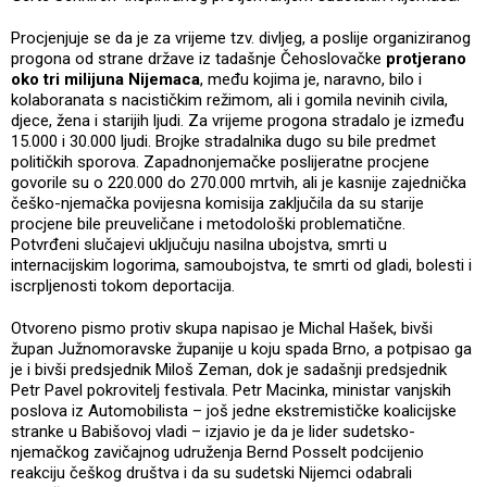
Procjenjuje se da je za vrijeme tzv. divljeg, a poslije organiziranog
progona od strane države iz tadašnje Čehoslovačke
protjerano
oko tri milijuna Nijemaca
, među kojima je, naravno, bilo i
kolaboranata s nacističkim režimom, ali i gomila nevinih civila,
djece, žena i starijih ljudi. Za vrijeme progona stradalo je između
15.000 i 30.000 ljudi. Brojke stradalnika dugo su bile predmet
političkih sporova. Zapadnonjemačke poslijeratne procjene
govorile su o 220.000 do 270.000 mrtvih, ali je kasnije zajednička
češko-njemačka povijesna komisija zaključila da su starije
procjene bile preuveličane i metodološki problematične.
Potvrđeni slučajevi uključuju nasilna ubojstva, smrti u
internacijskim logorima, samoubojstva, te smrti od gladi, bolesti i
iscrpljenosti tokom deportacija.
Otvoreno pismo protiv skupa napisao je Michal Hašek, bivši
župan Južnomoravske županije u koju spada Brno, a potpisao ga
je i bivši predsjednik Miloš Zeman, dok je sadašnji predsjednik
Petr Pavel pokrovitelj festivala. Petr Macinka, ministar vanjskih
poslova iz Automobilista – još jedne ekstremističke koalicijske
stranke u Babišovoj vladi – izjavio je da je lider sudetsko-
njemačkog zavičajnog udruženja Bernd Posselt podcijenio
reakciju češkog društva i da su sudetski Nijemci odabrali