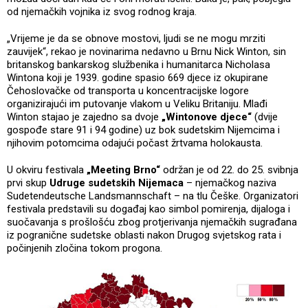
od njemačkih vojnika iz svog rodnog kraja.
„Vrijeme je da se obnove mostovi, ljudi se ne mogu mrziti
zauvijek“, rekao je novinarima nedavno u Brnu Nick Winton, sin
britanskog bankarskog službenika i humanitarca Nicholasa
Wintona koji je 1939. godine spasio 669 djece iz okupirane
Čehoslovačke od transporta u koncentracijske logore
organizirajući im putovanje vlakom u Veliku Britaniju. Mlađi
Winton stajao je zajedno sa dvoje
„Wintonove djece“
(dvije
gospođe stare 91 i 94 godine) uz bok sudetskim Nijemcima i
njihovim potomcima odajući počast žrtvama holokausta.
U okviru festivala
„Meeting Brno“
održan je od 22. do 25. svibnja
prvi skup
Udruge sudetskih Nijemaca
– njemačkog naziva
Sudetendeutsche Landsmannschaft – na tlu Češke. Organizatori
festivala predstavili su događaj kao simbol pomirenja, dijaloga i
suočavanja s prošlošću zbog protjerivanja njemačkih sugrađana
iz pogranične sudetske oblasti nakon Drugog svjetskog rata i
počinjenih zločina tokom progona.