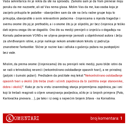
Vaša sekretarica mi je rekla da ste na sprovodu. Zamolio sam je da Vam prenese moju
poruku da me nazovete, ali od Vas nema glasa. Molim Vas da me, kao osoba koja je
zacijelo prikupila te podatke - obaviješten sam da ste na čelu radne grupe koju to
prikuplja, obavijestite o svim relevantnim podacima - činjenicama s mjesta tragedije i
svemu onome što joj je prethodilo, a i o onome što ju je slijedilo, jer bez činjenica je teško
dati ocjenu onoga što se dogodilo. Ono što su mediji prenijeli o izvješću o događaju na
Kornatu podnesenom VONS-u ne ulijeva povjerenje javnosti u objektivnost autora i želju
za utvrđivanjem istine, a prije nalikuje nekom amaterskom tekstu iz područja
znanstvene fantastike. Slične je razine kao i odluka o gašenju požara na pustopoljini
bez vode.
Mislim, da prema onome (činjenicama) što su prenijeli neki mediji, puno bliže istini da
se radi o tehnološkoj nesreći (nekontrolirano oslobađanje opasnih tvari), a ne prirodnoj
(poljski i šumski požari). Predlažem da pročitate moj tekst "
Nekontrolirano oslobađanje
opasnih tvari u okoliš (što treba znati i učiniti zajednica da bi zaštitila svoje stanovnike,
dobra i okoliš)
". Kako je za tu vrstu izvanrednog stanja pripremljena zajednica, pa i oni
koji bi trebali reagirati s ciljem smanjivanja posljedica, očito je iz brojnih primjera (Puto,
Karlovačka pivovara....), pa tako i iz ovog s najvećim brojem žrtava - na Kornatima.
K
OMENTARI
broj komentara:
1