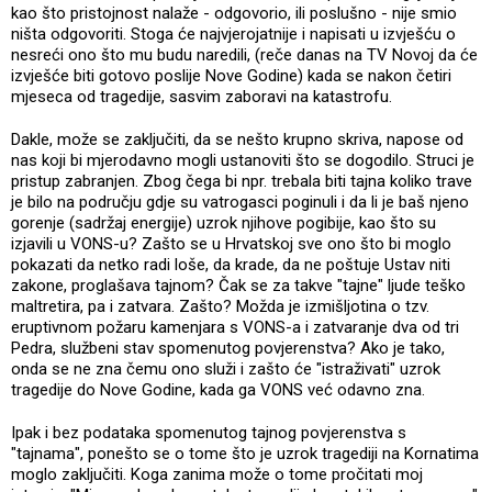
kao što pristojnost nalaže - odgovorio, ili poslušno - nije smio
ništa odgovoriti. Stoga će najvjerojatnije i napisati u izvješću o
nesreći ono što mu budu naredili, (reče danas na TV Novoj da će
izvješće biti gotovo poslije Nove Godine) kada se nakon četiri
mjeseca od tragedije, sasvim zaboravi na katastrofu.
Dakle, može se zaključiti, da se nešto krupno skriva, napose od
nas koji bi mjerodavno mogli ustanoviti što se dogodilo. Struci je
pristup zabranjen. Zbog čega bi npr. trebala biti tajna koliko trave
je bilo na području gdje su vatrogasci poginuli i da li je baš njeno
gorenje (sadržaj energije) uzrok njihove pogibije, kao što su
izjavili u VONS-u? Zašto se u Hrvatskoj sve ono što bi moglo
pokazati da netko radi loše, da krade, da ne poštuje Ustav niti
zakone, proglašava tajnom? Čak se za takve "tajne" ljude teško
maltretira, pa i zatvara. Zašto? Možda je izmišljotina o tzv.
eruptivnom požaru kamenjara s VONS-a i zatvaranje dva od tri
Pedra, službeni stav spomenutog povjerenstva? Ako je tako,
onda se ne zna čemu ono služi i zašto će "istraživati" uzrok
tragedije do Nove Godine, kada ga VONS već odavno zna.
Ipak i bez podataka spomenutog tajnog povjerenstva s
"tajnama", ponešto se o tome što je uzrok tragediji na Kornatima
moglo zaključiti. Koga zanima može o tome pročitati moj