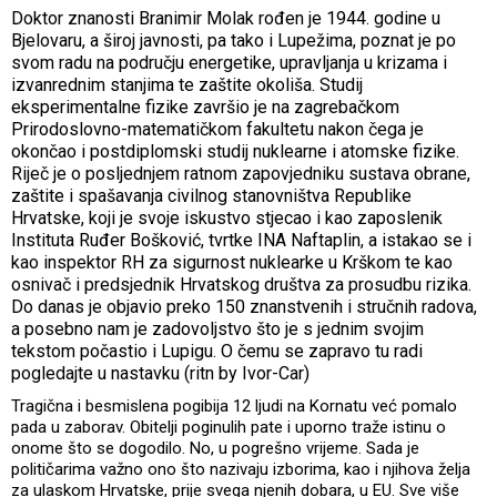
Doktor znanosti Branimir Molak rođen je 1944. godine u
Bjelovaru, a široj javnosti, pa tako i Lupežima, poznat je po
svom radu na području energetike, upravljanja u krizama i
izvanrednim stanjima te zaštite okoliša. Studij
eksperimentalne fizike završio je na zagrebačkom
Prirodoslovno-matematičkom fakultetu nakon čega je
okončao i postdiplomski studij nuklearne i atomske fizike.
Riječ je o posljednjem ratnom zapovjedniku sustava obrane,
zaštite i spašavanja civilnog stanovništva Republike
Hrvatske, koji je svoje iskustvo stjecao i kao zaposlenik
Instituta Ruđer Bošković, tvrtke INA Naftaplin, a istakao se i
kao inspektor RH za sigurnost nuklearke u Krškom te kao
osnivač i predsjednik Hrvatskog društva za prosudbu rizika.
Do danas je objavio preko 150 znanstvenih i stručnih radova,
a posebno nam je zadovoljstvo što je s jednim svojim
tekstom počastio i Lupigu. O čemu se zapravo tu radi
pogledajte u nastavku (ritn by Ivor-Car)
Tragična i besmislena pogibija 12 ljudi na Kornatu već pomalo
pada u zaborav. Obitelji poginulih pate i uporno traže istinu o
onome što se dogodilo. No, u pogrešno vrijeme. Sada je
političarima važno ono što nazivaju izborima, kao i njihova želja
za ulaskom Hrvatske, prije svega njenih dobara, u EU. Sve više