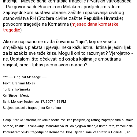
intervju: "Mjesec dana kornatske tragedije hrvatskih vatrogasaca"
- Razgovor sa dr. Branimirom Molakom, posljednjim ratnim
zapovjednikom sustava obrane, zaštite i spašavanja civilnog
stanovništva RH (Stožera civilne zaštite Republike Hrvatske)
povodom tragedije na Kornatima (
mjesec dana kornatske
tragedije
).
Ako se napisano ne sviđa čuvarima "tajni", koji se veselo
smješkaju s plakata i pjevaju, neka kažu istinu. Istina je jedini lijek
za izlazak iz sve teže krize. Mogu li oni to razumjeti? Vjerojatno -
ne. Uostalom, što očekivati od osoba kojima je amputirana
savjest, srce i ljubav prema svom narodu?
*** ----- Original Message -----
From: Branimir Molak
To: Branko Smrekar
Cc: Stjepan Mesic
Sent: Monday, September 17, 2007 1:55 PM
Subject: podaci o tragediji na Kornatima
Gosp. Branko Smrekar, Nekoliko osoba me. kao posljednjeg ratnog zapovjednika sustava
obrane, zaštite i spašavanja stanovništva RH do njegova rušenja usred rata, zamolilo da
komentiram tešku tragediju na Kornatima. Prošli tjedan sam Vas tražio u Učilištu..., no