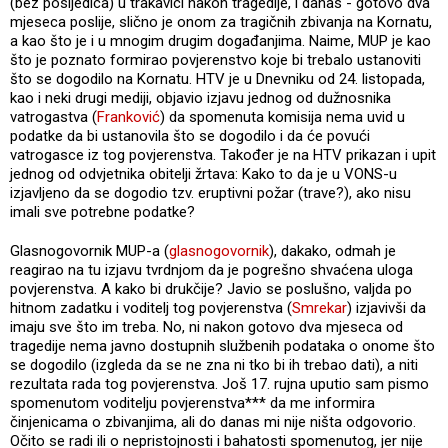
(bez posljedica) u trakavici nakon tragedije, i danas - gotovo dva
mjeseca poslije, slično je onom za tragičnih zbivanja na Kornatu,
a kao što je i u mnogim drugim događanjima. Naime, MUP je kao
što je poznato formirao povjerenstvo koje bi trebalo ustanoviti
što se dogodilo na Kornatu. HTV je u Dnevniku od 24. listopada,
kao i neki drugi mediji, objavio izjavu jednog od dužnosnika
vatrogastva (
Franković
) da spomenuta komisija nema uvid u
podatke da bi ustanovila što se dogodilo i da će povući
vatrogasce iz tog povjerenstva. Također je na HTV prikazan i upit
jednog od odvjetnika obitelji žrtava: Kako to da je u VONS-u
izjavljeno da se dogodio tzv. eruptivni požar (trave?), ako nisu
imali sve potrebne podatke?
Glasnogovornik MUP-a (
glasnogovornik
), dakako, odmah je
reagirao na tu izjavu tvrdnjom da je pogrešno shvaćena uloga
povjerenstva. A kako bi drukčije? Javio se poslušno, valjda po
hitnom zadatku i voditelj tog povjerenstva (
Smrekar
) izjavivši da
imaju sve što im treba. No, ni nakon gotovo dva mjeseca od
tragedije nema javno dostupnih službenih podataka o onome što
se dogodilo (izgleda da se ne zna ni tko bi ih trebao dati), a niti
rezultata rada tog povjerenstva. Još 17. rujna uputio sam pismo
spomenutom voditelju povjerenstva*** da me informira
činjenicama o zbivanjima, ali do danas mi nije ništa odgovorio.
Očito se radi ili o nepristojnosti i bahatosti spomenutog, jer nije