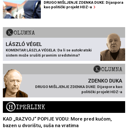
DRUGO MIŠLJENJE ZDENKA DUKE: Dijaspora
kao politički projekt HDZ-a
KOLUMNA
LÁSZLÓ VÉGEL
KOMENTAR LÁSZLA VÉGELA: Da li se autokratski
sistem može srušiti pravnim sredstvima?
KOLUMNA
ZDENKO DUKA
DRUGO MIŠLJENJE ZDENKA DUKE: Dijaspora kao
politički projekt HDZ-a
H
IPERLINK
KAD „RAZVOJ“ POPIJE VODU: More pred kućom,
bazen u dvorištu, suša na vratima