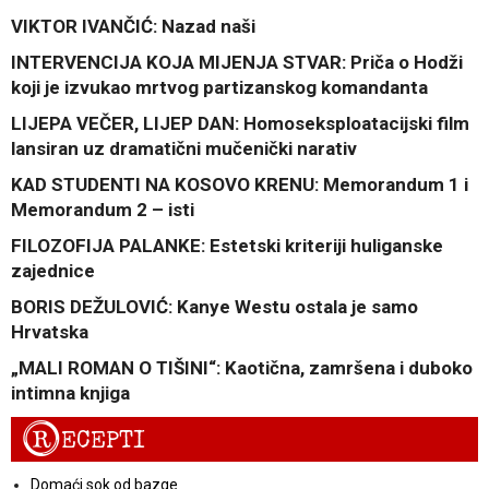
VIKTOR IVANČIĆ: Nazad naši
INTERVENCIJA KOJA MIJENJA STVAR: Priča o Hodži
koji je izvukao mrtvog partizanskog komandanta
LIJEPA VEČER, LIJEP DAN: Homoseksploatacijski film
lansiran uz dramatični mučenički narativ
KAD STUDENTI NA KOSOVO KRENU: Memorandum 1 i
Memorandum 2 – isti
FILOZOFIJA PALANKE: Estetski kriteriji huliganske
zajednice
BORIS DEŽULOVIĆ: Kanye Westu ostala je samo
Hrvatska
„MALI ROMAN O TIŠINI“: Kaotična, zamršena i duboko
intimna knjiga
R
ECEPTI
Domaći sok od bazge