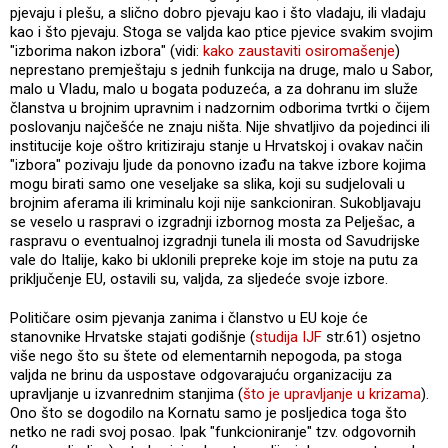
pjevaju i plešu, a slično dobro pjevaju kao i što vladaju, ili vladaju
kao i što pjevaju. Stoga se valjda kao ptice pjevice svakim svojim
"izborima nakon izbora" (vidi:
kako zaustaviti osiromašenje
)
neprestano premještaju s jednih funkcija na druge, malo u Sabor,
malo u Vladu, malo u bogata poduzeća, a za dohranu im služe
članstva u brojnim upravnim i nadzornim odborima tvrtki o čijem
poslovanju najčešće ne znaju ništa. Nije shvatljivo da pojedinci ili
institucije koje oštro kritiziraju stanje u Hrvatskoj i ovakav način
"izbora" pozivaju ljude da ponovno izađu na takve izbore kojima
mogu birati samo one veseljake sa slika, koji su sudjelovali u
brojnim aferama ili kriminalu koji nije sankcioniran. Sukobljavaju
se veselo u raspravi o izgradnji izbornog mosta za Pelješac, a
raspravu o eventualnoj izgradnji tunela ili mosta od Savudrijske
vale do Italije, kako bi uklonili prepreke koje im stoje na putu za
priključenje EU, ostavili su, valjda, za sljedeće svoje izbore.
Političare osim pjevanja zanima i članstvo u EU koje će
stanovnike Hrvatske stajati godišnje (
studija IJF
str.61) osjetno
više nego što su štete od elementarnih nepogoda, pa stoga
valjda ne brinu da uspostave odgovarajuću organizaciju za
upravljanje u izvanrednim stanjima (
što je upravljanje u krizama
).
Ono što se dogodilo na Kornatu samo je posljedica toga što
netko ne radi svoj posao. Ipak "funkcioniranje" tzv. odgovornih