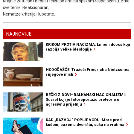
Krajnje zatucan i bedast tekst po antieuropskom raspoloženju. Brka
sve teme. Reakcionaran,
Nematze kriterija i lupetate.
NAJNOVIJE
KRIKOM PROTIV NACIZMA: Limeni doboš koji
razbija velike ideologije
HODOČAŠĆE: Tražeći Friedricha Nietzschea
i njegove misli
BEČKI ZIDOVI–BALKANSKI NACIONALIZMI:
Susret koji je fotoreportažu pretvorio u
agresivnu prijetnju
KAD „RAZVOJ“ POPIJE VODU: More pred
kućom, bazen u dvorištu, suša na vratima