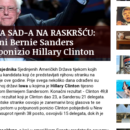
KA SAD-A NA RASKRŠĆU:
ni Bernie Sanders
ponizio Hillary Clinton
sjednika
Sjedinjenih Američkih Država tijekom kojih
ju kandidata koji će predstavljati njihovu stranku na
je ove godine. Prije svega nekoliko dana odrađeni su
noj državi
Iowa
u kojima je
Hillary Clinton
tijesno
kom Berniejem Sandersom. Konačni rezultat - Clinton 49,8
rezultat koji je Clinton dao 23, a Sandersu 21 delegata.
atske stranke osvojio je zanemarivi broj glasova te se
 potom u potpunosti ponizio Clinton pobijedivši u New
suprot njenih 38 posto, osvojivši 15 delegata, dok ih je