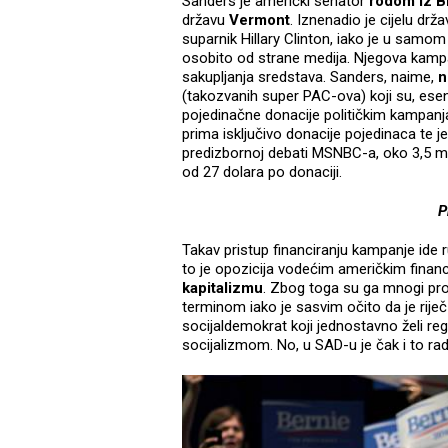
Sanders je američki senator
rodom iz B
državu
Vermont
. Iznenadio je cijelu drž
suparnik Hillary Clinton, iako je u samo
osobito od strane medija. Njegova kampa
sakupljanja sredstava. Sanders, naime,
n
(takozvanih super PAC-ova) koji su, esenc
pojedinačne donacije političkim kampanj
prima isključivo donacije pojedinaca te j
predizbornoj debati MSNBC-a, oko 3,5 mi
od 27 dolara po donaciji.
P
Takav pristup financiranju kampanje ide 
to je opozicija vodećim američkim financ
kapitalizmu
. Zbog toga su ga mnogi proz
terminom iako je sasvim očito da je riječ 
socijaldemokrat koji jednostavno želi regu
socijalizmom. No, u SAD-u je čak i to ra