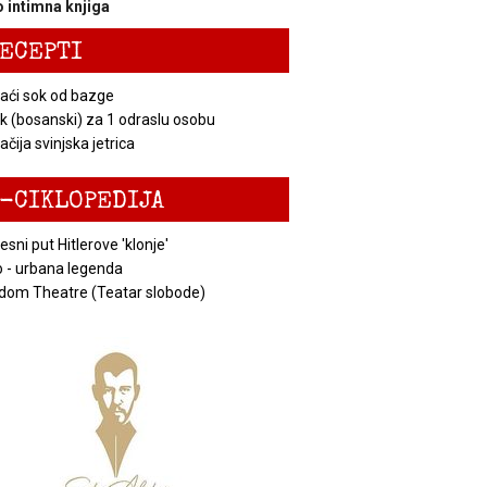
 intimna knjiga
ECEPTI
ći sok od bazge
k (bosanski) za 1 odraslu osobu
čija svinjska jetrica
-CIKLOPEDIJA
esni put Hitlerove 'klonje'
 - urbana legenda
dom Theatre (Teatar slobode)