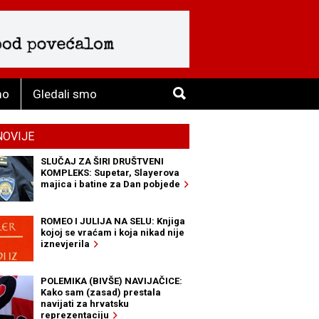
mo
Gledali smo
NOVIJE
SLUČAJ ZA ŠIRI DRUŠTVENI
KOMPLEKS: Supetar, Slayerova
majica i batine za Dan pobjede
ROMEO I JULIJA NA SELU: Knjiga
kojoj se vraćam i koja nikad nije
iznevjerila
POLEMIKA (BIVŠE) NAVIJAČICE:
Kako sam (zasad) prestala
navijati za hrvatsku
reprezentaciju