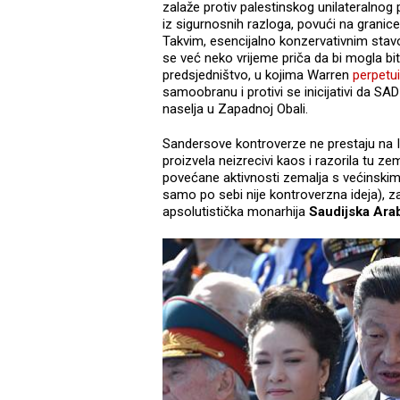
zalaže protiv palestinskog unilateralnog 
iz sigurnosnih razloga, povući na granice 
Takvim, esencijalno konzervativnim stavo
se već neko vrijeme priča da bi mogla bi
predsjedništvo, u kojima Warren
perpetui
samoobranu i protivi se inicijativi da SAD 
naselja u Zapadnoj Obali.
Sandersove kontroverze ne prestaju na Iz
proizvela neizrecivi kaos i razorila tu ze
povećane aktivnosti zemalja s većinski
samo po sebi nije kontroverzna ideja), za
apsolutistička monarhija
Saudijska Arab