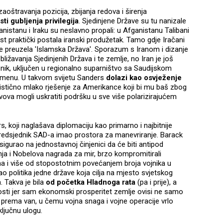
zaoštravanja pozicija, zbijanja redova i širenja
i gubljenja privilegija
. Sjedinjene Države su tu nanizale
nistanu i Iraku su neslavno propali: u Afganistanu Talibani
last praktički postala iranski produžetak. Tamo gdje Iračani
j je preuzela 'Islamska Država'. Sporazum s Iranom i dizanje
ižavanja Sjedinjenih Država i te zemlje, no Iran je još
znik, uključen u regionalno suparništvo sa Saudijskom
Jemenu. U takvom svijetu Sanders
dolazi kao osvježenje
teristično mlako rješenje za Amerikance koji bi mu baš zbog
tavova mogli uskratiti podršku u sve više polarizirajućem
rs, koji naglašava diplomaciju kao primarno i najbitnije
 predsjednik SAD-a imao prostora za manevriranje. Barack
igurao na jednostavnoj činjenici da će biti antipod
ja i Nobelova nagrada za mir, brzo kompromitirali
i više od stopostotnim povećanjem broja vojnika u
o politika jedne države koja cilja na mjesto svjetskog
. Takva je bila
od početka Hladnoga rata
(pa i prije), a
bosti jer sam ekonomski prosperitet zemlje ovisi ne samo
i prema van, u čemu vojna snaga i vojne operacije vrlo
ključnu ulogu.