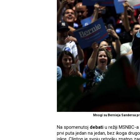
Mnogi su Bernieja Sandersa p
Na spomenutoj
debati
u režiji MSNBC-a 
prvi puta jedan na jedan, bez ikoga drugo
iskre. Clinton je svoju retoriku znatno z