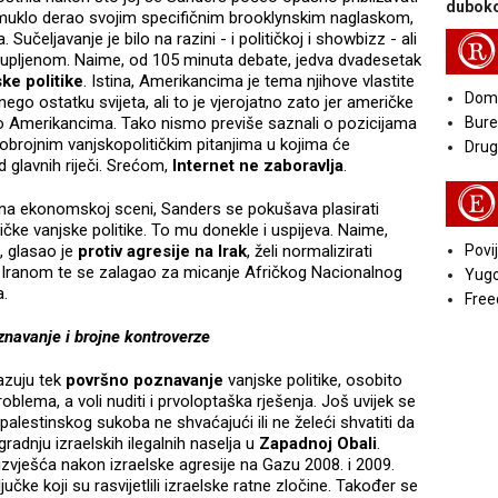
duboko
omuklo derao svojim specifičnim brooklynskim naglaskom,
učeljavanje je bilo na razini - i političkoj i showbizz - ali
R
stupljenom. Naime, od 105 minuta debate, jedva dvadesetak
ske politike
. Istina, Amerikancima je tema njihove vlastite
Doma
ego ostatku svijeta, ali to je vjerojatno zato jer američke
o Amerikancima. Tako nismo previše saznali o pozicijama
Bure
gobrojnim vanjskopolitičkim pitanjima u kojima će
Druga
od glavnih riječi. Srećom,
Internet ne zaboravlja
.
E
 na ekonomskoj sceni, Sanders se pokušava plasirati
čke vanjske politike. To mu donekle i uspijeva. Naime,
, glasao je
protiv agresije na Irak
, želi normalizirati
Povij
Iranom te se zalagao za micanje Afričkog Nacionalnog
Yugo
a.
Free
navanje i brojne kontroverze
kazuju tek
površno poznavanje
vanjske politike, osobito
oblema, a voli nuditi i prvoloptaška rješenja. Još uvijek se
alestinskog sukoba ne shvaćajući ili ne želeći shvatiti da
adnju izraelskih ilegalnih naselja u
Zapadnoj Obali
.
zvješća nakon izraelske agresije na Gazu 2008. i 2009.
čke koji su rasvijetlili izraelske ratne zločine. Također se