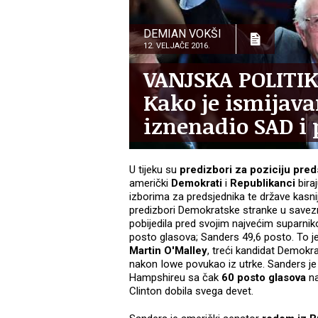
DEMIAN VOKŠI
12. VELJAČE 2016.
VANJSKA POLITI
Kako je ismijava
iznenadio SAD i 
U tijeku su
predizbori za poziciju pred
američki
Demokrati
i
Republikanci
bira
izborima za predsjednika te države kasni
predizbori Demokratske stranke u savez
pobijedila pred svojim najvećim suparni
posto glasova; Sanders 49,6 posto. To je 
Martin O'Malley
, treći kandidat Demokr
nakon Iowe povukao iz utrke. Sanders je
Hampshireu sa čak
60 posto glasova
na
Clinton dobila svega devet.