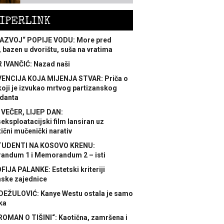
IPERLINK
AZVOJ“ POPIJE VODU: More pred
 bazen u dvorištu, suša na vratima
 IVANČIĆ: Nazad naši
ENCIJA KOJA MIJENJA STVAR: Priča o
koji je izvukao mrtvog partizanskog
danta
 VEČER, LIJEP DAN:
ksploatacijski film lansiran uz
ični mučenički narativ
TUDENTI NA KOSOVO KRENU:
ndum 1 i Memorandum 2 – isti
FIJA PALANKE: Estetski kriteriji
nske zajednice
DEŽULOVIĆ: Kanye Westu ostala je samo
ka
ROMAN O TIŠINI“: Kaotična, zamršena i