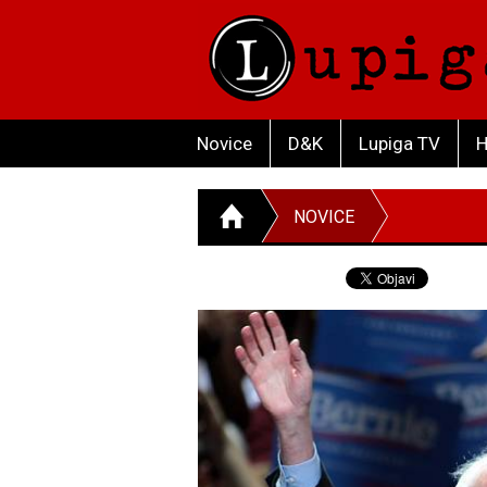
Novice
D&K
Lupiga TV
H
NOVICE