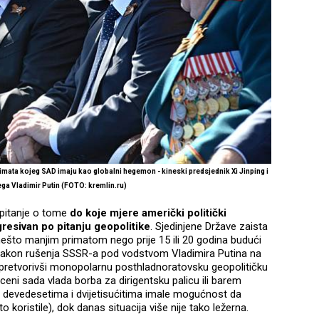
rimata kojeg SAD imaju kao globalni hegemon - kineski predsjednik Xi Jinping i
ega Vladimir Putin (FOTO: kremlin.ru)
 pitanje o tome
do koje mjere američki politički
gresivan po pitanju geopolitike
. Sjedinjene Države zaista
što manjim primatom nego prije 15 ili 20 godina budući
akon rušenja SSSR-a pod vodstvom Vladimira Putina na
le pretvorivši monopolarnu posthladnoratovsku geopolitičku
ni sada vlada borba za dirigentsku palicu ili barem
 u devedesetima i dvijetisućitima imale mogućnost da
to koristile), dok danas situacija više nije tako ležerna.