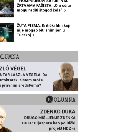
THOMPSONOVI ŠATORI NAD
ŽRTVAMA FAŠISTA: „Oni očito
mogu raditi štogod žele“
ŽUTA PISMA: Kritički film koji
nije mogao biti snimljen u
Turskoj
KOLUMNA
ZLÓ VÉGEL
NTAR LÁSZLA VÉGELA: Da
 autokratski sistem može
ti pravnim sredstvima?
KOLUMNA
ZDENKO DUKA
DRUGO MIŠLJENJE ZDENKA
DUKE: Dijaspora kao politički
projekt HDZ-a