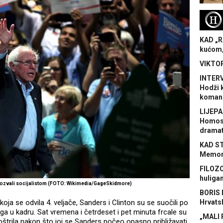
H
KAD „R
kućom,
VIKTOR
INTERV
Hodži 
koman
LIJEPA
Homose
dramat
KAD S
Memora
FILOZO
huliga
rozvali socijalistom (FOTO: Wikimedia/GageSkidmore)
BORIS 
koja se odvila 4. veljače, Sanders i Clinton su se suočili po
Hrvats
ga u kadru. Sat vremena i četrdeset i pet minuta frcale su
„MALI 
aoštrila nakon što joj se Sanders počeo opasno približavati