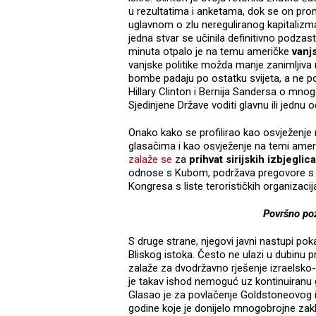
u rezultatima i anketama, dok se on pr
uglavnom o zlu nereguliranog kapitalizma. S
jedna stvar se učinila definitivno podza
minuta otpalo je na temu američke
vanj
vanjske politike možda manje zanimljiva n
bombe padaju po ostatku svijeta, a ne p
Hillary Clinton i Bernija Sandersa o mno
Sjedinjene Države voditi glavnu ili jednu 
Onako kako se profilirao kao osvježenje
glasačima i kao osvježenje na temi ameri
zalaže se
za
prihvat sirijskih izbjeglica
odnose s Kubom, podržava pregovore s 
Kongresa s liste terorističkih organizacij
Površno poz
S druge strane, njegovi javni nastupi po
Bliskog istoka. Često ne ulazi u dubinu pr
zalaže za dvodržavno rješenje izraelsko-p
je takav ishod nemoguć uz kontinuiranu gr
Glasao je za povlačenje Goldstoneovog i
godine koje je donijelo mnogobrojne zaklju