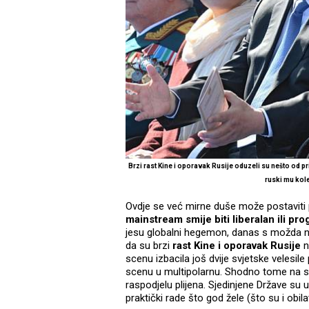
Brzi rast Kine i oporavak Rusije oduzeli su nešto od p
ruski mu kol
Ovdje se već mirne duše može postaviti
mainstream smije biti liberalan ili pro
jesu globalni hegemon, danas s možda ne
da su brzi
rast Kine i oporavak Rusije
n
scenu izbacila još dvije svjetske velesi
scenu u multipolarnu. Shodno tome na sce
raspodjelu plijena. Sjedinjene Države su
praktički rade što god žele (što su i obila