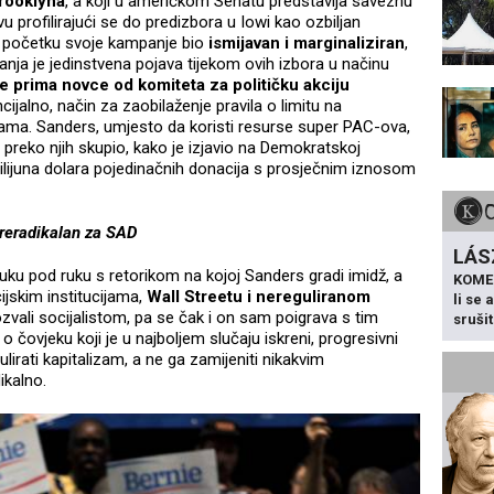
rooklyna
, a koji u američkom Senatu predstavlja saveznu
avu profilirajući se do predizbora u Iowi kao ozbiljan
m početku svoje kampanje bio
ismijavan i marginaliziran
,
nja je jedinstvena pojava tijekom ovih izbora u načinu
e prima novce od komiteta za političku akciju
ijalno, način za zaobilaženje pravila o limitu na
ama. Sanders, umjesto da koristi resurse super PAC-ova,
e preko njih skupio, kako je izjavio na Demokratskoj
lijuna dolara pojedinačnih donacija s prosječnim iznosom
reradikalan za SAD
LÁS
ruku pod ruku s retorikom na kojoj Sanders gradi imidž, a
KOME
ijskim institucijama,
Wall Streetu i nereguliranom
li se
vali socijalistom, pa se čak i on sam poigrava s tim
sruši
o čovjeku koji je u najboljem slučaju iskreni, progresivni
lirati kapitalizam, a ne ga zamijeniti nikakvim
dikalno.