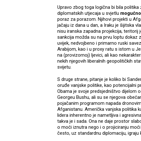
Upravo zbog toga logična bi bila politika 
diplomatskih utjecaja u svjetlu
mogućnost
poraz za porazom. Njihovi projekti u Afga
jačaju iz dana u dan, a Iraku je šijitska v
nisu iranska zapadna projekcija, teritori
sankcija možda su na prvu loptu dokaz zbl
uvijek, nedvojbeno i primarno ruski save
Arabijom, kao i u proxy ratu s istom u 
na (provizornoj) ljevici, ali kao nekarak
nekih njegovih liberalnih geopolitičkih s
svijetu.
S druge strane, pitanje je koliko bi Sande
oruđe vanjske politike, kao potencijalni
Obama je svoje predsjedništvo dijelom os
Georgeu Bushu, ali su se njegova obećan
pojačanim programom napada dronovima 
Afganistanu. Američka vanjska politika ka
lidera inherentno je nametljiva i agresivna
takva je i sada. Ona ne daje prostor sla
o moći iznutra nego i o projiciranju moć
često, uz standardnu diplomaciju, igraju 