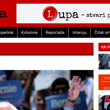
iperlink
Kolumne
Reportaže
Intervju
Čitali s
NAJ