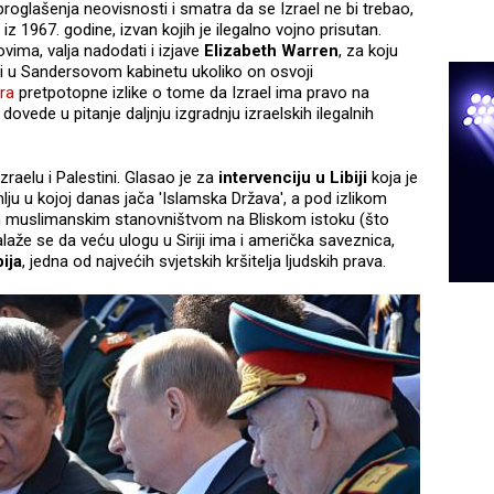
proglašenja neovisnosti i smatra da se Izrael ne bi trebao,
iz 1967. godine, izvan kojih je ilegalno vojno prisutan.
vima, valja nadodati i izjave
Elizabeth Warren
, za koju
ti u Sandersovom kabinetu ukoliko on osvoji
ra
pretpotopne izlike o tome da Izrael ima pravo na
dovede u pitanje daljnju izgradnju izraelskih ilegalnih
raelu i Palestini. Glasao je za
intervenciju u Libiji
koja je
mlju u kojoj danas jača 'Islamska Država', a pod izlikom
m muslimanskim stanovništvom na Bliskom istoku (što
laže se da veću ulogu u Siriji ima i američka saveznica,
ija
, jedna od najvećih svjetskih kršitelja ljudskih prava.