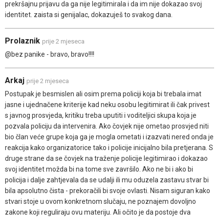
prekršajnu prijavu da ga nije legitimirala i da im nije dokazao svoj
identitet. zaista si genijalac, dokazuješ to svakog dana.
Prolaznik
prije 2 mjeseca
@bez panike - bravo, bravo!!!!
Arkaj
prije 2 mjeseca
Postupak je besmislen ali osim prema policiji koja bi trebala imat
jasne i ujednačene kriterije kad neku osobu legitimirat ili čak privest
s javnog prosvjeda, kritiku treba uputiti i voditeljici skupa koja je
pozvala policiju da intervenira. Ako čovjek nije ometao prosvjed niti
bio član veće grupe koja ga je mogla ometati i izazvati nered onda je
reakcija kako organizatorice tako i policije inicijalno bila pretjerana. S
druge strane da se čovjek na traženje policije legitimirao i dokazao
svoj identitet možda bi na tome sve završilo. Ako ne bi i ako bi
policija i dalje zahtjevala da se udalji ili mu oduzela zastavu stvar bi
bila apsolutno čista - prekoračili bi svoje ovlasti. Nisam siguran kako
stvari stoje u ovom konkretnom slučaju, ne poznajem dovoljno
zakone koji reguliraju ovu materiju. Ali očito je da postoje dva