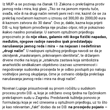
Iz MUP-a se pozivaju na članak 13. Zakona o prekršajima protiv
javnog reda i mira, koji glasi: „Tko se na javnom mjestu tuče,
svađa, viče ili na drugi način remeti javni red i mir, kaznit će se za
prekršaj novčanom kaznom u iznosu od 300,00 do 2000,00 eura
ili kaznom zatvora do 30 dana“. Ovo je, dakle, kazna koja prijeti
D.B.-u, koji tijekom privođenja nije pružao otpor, niti je pokazivao
ikakvo nasilno ponašanje. U samom optužnom prijedlogu
prepoznato je da
nije vikao, galamio niti ikoga fizički napadao,
međutim, njegove radnje navodno ipak predstavljaju
narušavanje javnog reda i mira – na nejasan i nedefiniran
„drugi način“
. U nadopuni optužnog prijedloga navodi se da je
okrivljenik „maskiranjem, prikrivanjem identiteta“, te držanjem
drvene motke na kojoj je „istaknuta zastava koja simbolizira
anarhistički sindikalizam objektivno izazvao uznemirenost i
negodovanje sudionika prosvjeda te je odbio postupiti po nalogu
voditeljice javnog okupljanja, čime je ostvario obilježja prekršaja
narušavanja javnog reda i mira na drugi način“.
Novinari Lupige prisustvovali su prvom ročištu u sudskom
procesu protiv D.B.-a, koje je održano ovog tjedna na Općinskom
prekršajnom sudu u Zagrebu. Predstavnik tužitelja ponovio je
formulaciju koja je već iznesena u optužnom prijedlogu, uz to što
je kao relevantan „fakt“ dodao da se D.B.
na prosvjedu pojavio –