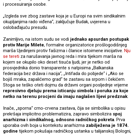
i procesuiranja osobe.
„Izgleda sve zbog zastave koja je u Europi na svim sindikalnim
okupljanjima rado viđena“, zaključuje Budak, uvjerena u
oslobađajuću presudu.
Zanimljivo, na istom sudu se vodi
jednako apsurdan postupak
protiv Marije Milete
, formalne organizatorice prošlogodišnjeg
marša Ujedinjeni protiv fašizma i članice istoimene inicijative.
Nju
se tereti
za narušavanja javnog reda i mira tijekom marša na
kojem se okupilo oko deset tisuća ljudi, jer je netko od
prosvjednika donio transparente s natpisima „Balkanska
federacija bez država i nacija“, „Intifada do pobjede“ i „Ako se
bojiš mraka, zapalićemo grad“ te zastavu sa srpom i čekićem.
Stoga se teško oteti dojmu da državni organi posljednje vrijeme
represivno djeluju prema isticanju simbola i poruka za koje
netko na terenu procjeni da imaju naglašen lijevi predznak
.
Inače, „sporna“ crno-crvena zastava, čija se simbolika u opisu
prekršaja implicitno problematizira, zapravo simbolizira
spoj
anarhizma i sindikalnog, odnosno radničkog pokreta
. Prva
uporaba ovih boja u kontekstu anarhizma
zabilježena je 1874.
godine
tijekom pokušaja radničkog ustanka u talijanskoj Bologni,