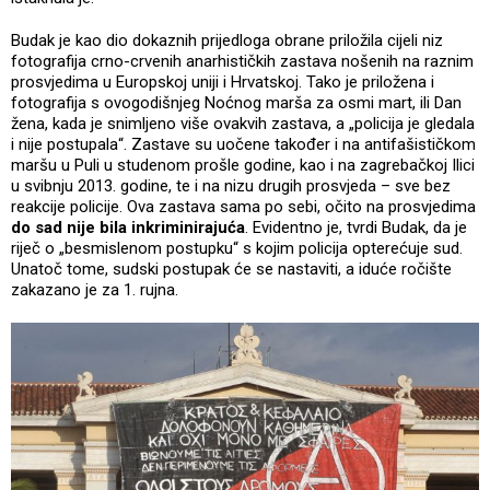
Budak je kao dio dokaznih prijedloga obrane priložila cijeli niz
fotografija crno-crvenih anarhističkih zastava nošenih na raznim
prosvjedima u Europskoj uniji i Hrvatskoj. Tako je priložena i
fotografija s ovogodišnjeg Noćnog marša za osmi mart, ili Dan
žena, kada je snimljeno više ovakvih zastava, a „policija je gledala
i nije postupala“. Zastave su uočene također i na antifašističkom
maršu u Puli u studenom prošle godine, kao i na zagrebačkoj Ilici
u svibnju 2013. godine, te i na nizu drugih prosvjeda – sve bez
reakcije policije. Ova zastava sama po sebi, očito na prosvjedima
do sad nije bila inkriminirajuća
. Evidentno je, tvrdi Budak, da je
riječ o „besmislenom postupku“ s kojim policija opterećuje sud.
Unatoč tome, sudski postupak će se nastaviti, a iduće ročište
zakazano je za 1. rujna.