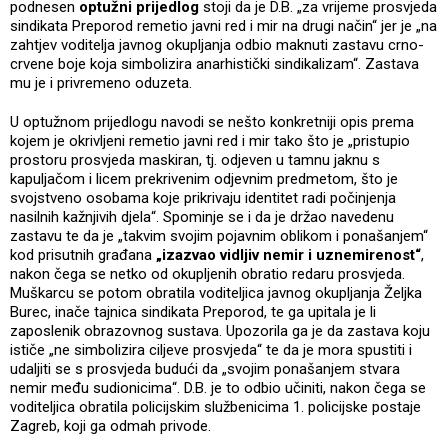
podnesen
optužni prijedlog
stoji da je D.B. „za vrijeme prosvjeda
sindikata Preporod remetio javni red i mir na drugi način“ jer je „na
zahtjev voditelja javnog okupljanja odbio maknuti zastavu crno-
crvene boje koja simbolizira anarhistički sindikalizam“. Zastava
mu je i privremeno oduzeta.
U optužnom prijedlogu navodi se nešto konkretniji opis prema
kojem je okrivljeni remetio javni red i mir tako što je „pristupio
prostoru prosvjeda maskiran, tj. odjeven u tamnu jaknu s
kapuljačom i licem prekrivenim odjevnim predmetom, što je
svojstveno osobama koje prikrivaju identitet radi počinjenja
nasilnih kažnjivih djela“. Spominje se i da je držao navedenu
zastavu te da je „takvim svojim pojavnim oblikom i ponašanjem“
kod prisutnih građana
„izazvao vidljiv nemir i uznemirenost“
,
nakon čega se netko od okupljenih obratio redaru prosvjeda.
Muškarcu se potom obratila voditeljica javnog okupljanja Željka
Burec, inače tajnica sindikata Preporod, te ga upitala je li
zaposlenik obrazovnog sustava. Upozorila ga je da zastava koju
ističe „ne simbolizira ciljeve prosvjeda“ te da je mora spustiti i
udaljiti se s prosvjeda budući da „svojim ponašanjem stvara
nemir među sudionicima“. D.B. je to odbio učiniti, nakon čega se
voditeljica obratila policijskim službenicima 1. policijske postaje
Zagreb, koji ga odmah privode.