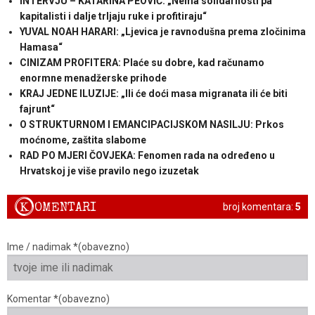
INTERVJU – KATARINA PEOVIĆ: „Nema solidarnosti pa
kapitalisti i dalje trljaju ruke i profitiraju“
YUVAL NOAH HARARI: „Ljevica je ravnodušna prema zločinima
Hamasa“
CINIZAM PROFITERA: Plaće su dobre, kad računamo
enormne menadžerske prihode
KRAJ JEDNE ILUZIJE: „Ili će doći masa migranata ili će biti
fajrunt“
O STRUKTURNOM I EMANCIPACIJSKOM NASILJU: Prkos
moćnome, zaštita slabome
RAD PO MJERI ČOVJEKA: Fenomen rada na određeno u
Hrvatskoj je više pravilo nego izuzetak
K
OMENTARI
broj komentara:
5
Ime / nadimak *(obavezno)
Komentar *(obavezno)