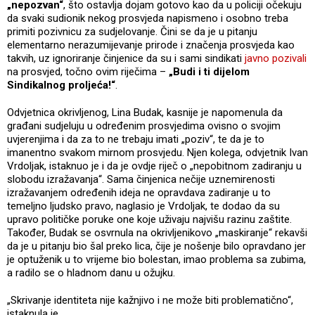
„nepozvan“
, što ostavlja dojam gotovo kao da u policiji očekuju
da svaki sudionik nekog prosvjeda napismeno i osobno treba
primiti pozivnicu za sudjelovanje. Čini se da je u pitanju
elementarno nerazumijevanje prirode i značenja prosvjeda kao
takvih, uz ignoriranje činjenice da su i sami sindikati
javno pozivali
na prosvjed, točno ovim riječima –
„Budi i ti dijelom
Sindikalnog proljeća!“
.
Odvjetnica okrivljenog, Lina Budak, kasnije je napomenula da
građani sudjeluju u određenim prosvjedima ovisno o svojim
uvjerenjima i da za to ne trebaju imati „poziv“, te da je to
imanentno svakom mirnom prosvjedu. Njen kolega, odvjetnik Ivan
Vrdoljak, istaknuo je i da je ovdje riječ o „nepobitnom zadiranju u
slobodu izražavanja“. Sama činjenica nečije uznemirenosti
izražavanjem određenih ideja ne opravdava zadiranje u to
temeljno ljudsko pravo, naglasio je Vrdoljak, te dodao da su
upravo političke poruke one koje uživaju najvišu razinu zaštite.
Također, Budak se osvrnula na okrivljenikovo „maskiranje“ rekavši
da je u pitanju bio šal preko lica, čije je nošenje bilo opravdano jer
je optuženik u to vrijeme bio bolestan, imao problema sa zubima,
a radilo se o hladnom danu u ožujku.
„Skrivanje identiteta nije kažnjivo i ne može biti problematično“,
istaknula je.