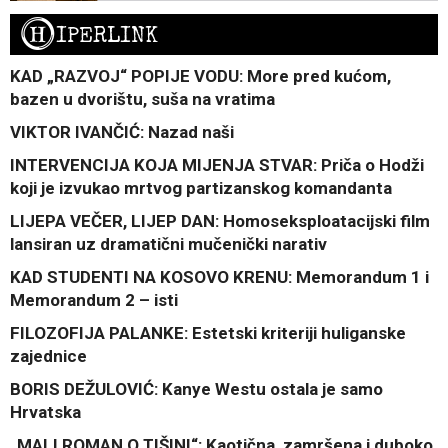
H
IPERLINK
KAD „RAZVOJ“ POPIJE VODU: More pred kućom,
bazen u dvorištu, suša na vratima
VIKTOR IVANČIĆ: Nazad naši
INTERVENCIJA KOJA MIJENJA STVAR: Priča o Hodži
koji je izvukao mrtvog partizanskog komandanta
LIJEPA VEČER, LIJEP DAN: Homoseksploatacijski film
lansiran uz dramatični mučenički narativ
KAD STUDENTI NA KOSOVO KRENU: Memorandum 1 i
Memorandum 2 – isti
FILOZOFIJA PALANKE: Estetski kriteriji huliganske
zajednice
BORIS DEŽULOVIĆ: Kanye Westu ostala je samo
Hrvatska
„MALI ROMAN O TIŠINI“: Kaotična, zamršena i duboko