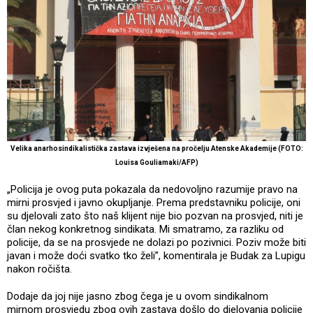
Velika anarhosindikalistička zastava izvješena na pročelju Atenske Akademije (FOTO:
Louisa Gouliamaki/AFP)
„Policija je ovog puta pokazala da nedovoljno razumije pravo na
mirni prosvjed i javno okupljanje. Prema predstavniku policije, oni
su djelovali zato što naš klijent nije bio pozvan na prosvjed, niti je
član nekog konkretnog sindikata. Mi smatramo, za razliku od
policije, da se na prosvjede ne dolazi po pozivnici. Poziv može biti
javan i može doći svatko tko želi”, komentirala je Budak za Lupigu
nakon ročišta.
Dodaje da joj nije jasno zbog čega je u ovom sindikalnom
mirnom prosvjedu zbog ovih zastava došlo do djelovanja policije