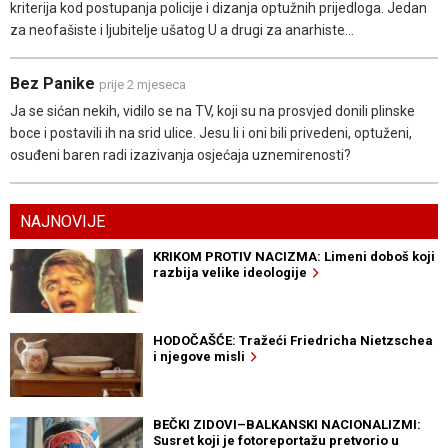
kriterija kod postupanja policije i dizanja optužnih prijedloga. Jedan
za neofašiste i ljubitelje ušatog U a drugi za anarhiste...
Bez Panike
prije 2 mjeseca
Ja se sićan nekih, vidilo se na TV, koji su na prosvjed donili plinske
boce i postavili ih na srid ulice. Jesu li i oni bili privedeni, optuženi,
osuđeni baren radi izazivanja osjećaja uznemirenosti?
NAJNOVIJE
KRIKOM PROTIV NACIZMA: Limeni doboš koji
razbija velike ideologije
HODOČAŠĆE: Tražeći Friedricha Nietzschea
i njegove misli
BEČKI ZIDOVI–BALKANSKI NACIONALIZMI:
Susret koji je fotoreportažu pretvorio u