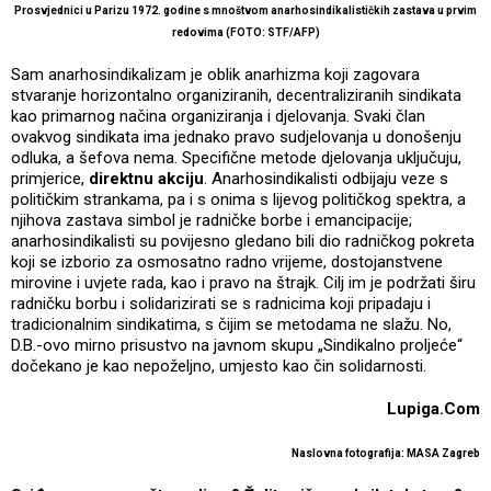
Prosvjednici u Parizu 1972. godine s mnoštvom anarhosindikalističkih zastava u prvim
redovima (FOTO: STF/AFP)
Sam anarhosindikalizam je oblik anarhizma koji zagovara
stvaranje horizontalno organiziranih, decentraliziranih sindikata
kao primarnog načina organiziranja i djelovanja. Svaki član
ovakvog sindikata ima jednako pravo sudjelovanja u donošenju
odluka, a šefova nema. Specifične metode djelovanja uključuju,
primjerice,
direktnu akciju
. Anarhosindikalisti odbijaju veze s
političkim strankama, pa i s onima s lijevog političkog spektra, a
njihova zastava simbol je radničke borbe i emancipacije;
anarhosindikalisti su povijesno gledano bili dio radničkog pokreta
koji se izborio za osmosatno radno vrijeme, dostojanstvene
mirovine i uvjete rada, kao i pravo na štrajk. Cilj im je podržati širu
radničku borbu i solidarizirati se s radnicima koji pripadaju i
tradicionalnim sindikatima, s čijim se metodama ne slažu. No,
D.B.-ovo mirno prisustvo na javnom skupu „Sindikalno proljeće“
dočekano je kao nepoželjno, umjesto kao čin solidarnosti.
Lupiga.Com
Naslovna fotografija: MASA Zagreb