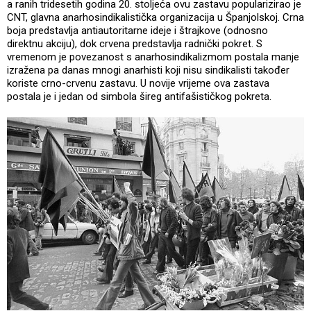
a ranih tridesetih godina 20. stoljeća ovu zastavu popularizirao je
CNT, glavna anarhosindikalistička organizacija u Španjolskoj. Crna
boja predstavlja antiautoritarne ideje i štrajkove (odnosno
direktnu akciju), dok crvena predstavlja radnički pokret. S
vremenom je povezanost s anarhosindikalizmom postala manje
izražena pa danas mnogi anarhisti koji nisu sindikalisti također
koriste crno-crvenu zastavu. U novije vrijeme ova zastava
postala je i jedan od simbola šireg antifašističkog pokreta.