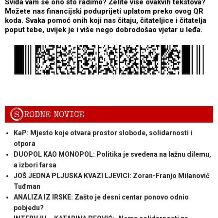
Sviđa vam se ono što radimo? Želite više ovakvih tekstova?
Možete nas financijski poduprijeti uplatom preko ovog QR
koda. Svaka pomoć onih koji nas čitaju, čitateljice i čitatelja
poput tebe, uvijek je i više nego dobrodošao vjetar u leđa.
S
RODNE NOVICE
KaP: Mjesto koje otvara prostor slobode, solidarnosti i
otpora
DUOPOL KAO MONOPOL: Politika je svedena na lažnu dilemu,
a izbori farsa
JOŠ JEDNA PLJUSKA KVAZI LJEVICI: Zoran-Franjo Milanović
Tuđman
ANALIZA IZ IRSKE: Zašto je desni centar ponovo odnio
pobjedu?