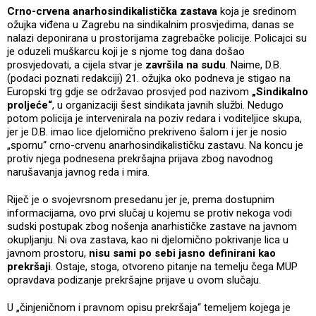
Crno-crvena anarhosindikalistička zastava
koja je sredinom
ožujka viđena u Zagrebu na sindikalnim prosvjedima, danas se
nalazi deponirana u prostorijama zagrebačke policije. Policajci su
je oduzeli muškarcu koji je s njome tog dana došao
prosvjedovati, a cijela stvar je
završila na sudu
. Naime, D.B.
(podaci poznati redakciji) 21. ožujka oko podneva je stigao na
Europski trg gdje se održavao prosvjed pod nazivom
„Sindikalno
proljeće“
, u organizaciji šest sindikata javnih službi. Nedugo
potom policija je intervenirala na poziv redara i voditeljice skupa,
jer je D.B. imao lice djelomično prekriveno šalom i jer je nosio
„spornu“ crno-crvenu anarhosindikalističku zastavu. Na koncu je
protiv njega podnesena prekršajna prijava zbog navodnog
narušavanja javnog reda i mira.
Riječ je o svojevrsnom presedanu jer je, prema dostupnim
informacijama, ovo prvi slučaj u kojemu se protiv nekoga vodi
sudski postupak zbog nošenja anarhističke zastave na javnom
okupljanju. Ni ova zastava, kao ni djelomično pokrivanje lica u
javnom prostoru,
nisu sami po sebi jasno definirani kao
prekršaji
. Ostaje, stoga, otvoreno pitanje na temelju čega MUP
opravdava podizanje prekršajne prijave u ovom slučaju.
U „činjeničnom i pravnom opisu prekršaja“ temeljem kojega je