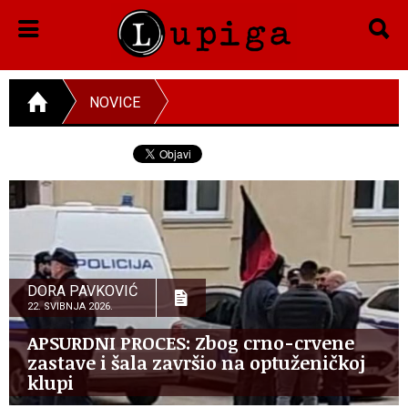
NOVICE
DORA PAVKOVIĆ
22. SVIBNJA 2026.
APSURDNI PROCES: Zbog crno-crvene
zastave i šala završio na optuženičkoj
klupi