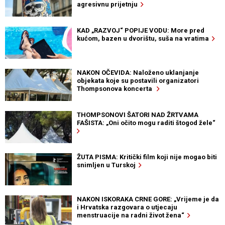
agresivnu prijetnju
KAD „RAZVOJ“ POPIJE VODU: More pred
kućom, bazen u dvorištu, suša na vratima
NAKON OČEVIDA: Naloženo uklanjanje
objekata koje su postavili organizatori
Thompsonova koncerta
THOMPSONOVI ŠATORI NAD ŽRTVAMA
FAŠISTA: „Oni očito mogu raditi štogod žele“
ŽUTA PISMA: Kritički film koji nije mogao biti
snimljen u Turskoj
NAKON ISKORAKA CRNE GORE: „Vrijeme je da
i Hrvatska razgovara o utjecaju
menstruacije na radni život žena“