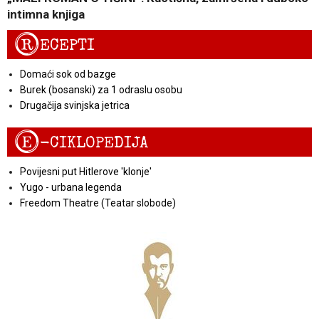
intimna knjiga
R
ECEPTI
Domaći sok od bazge
Burek (bosanski) za 1 odraslu osobu
Drugačija svinjska jetrica
E
-CIKLOPEDIJA
Povijesni put Hitlerove 'klonje'
Yugo - urbana legenda
Freedom Theatre (Teatar slobode)