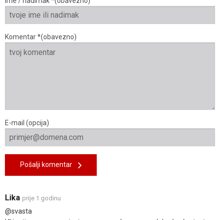
Ime / nadimak *(obavezno)
Komentar *(obavezno)
E-mail (opcija)
Pošalji komentar
Lika
prije 1 godinu
@svasta