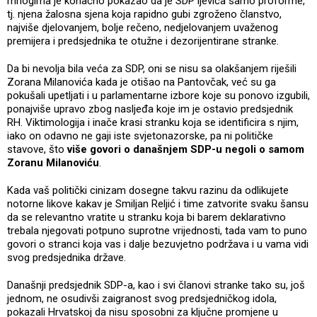
mnogima je konačno pokazao da je SDP ljevica samo proforme,
tj. njena žalosna sjena koja rapidno gubi zgroženo članstvo,
najviše djelovanjem, bolje rečeno, nedjelovanjem uvaženog
premijera i predsjednika te otužne i dezorijentirane stranke.
Da bi nevolja bila veća za SDP, oni se nisu sa olakšanjem riješili
Zorana Milanovića kada je otišao na Pantovčak, već su ga
pokušali upetljati i u parlamentarne izbore koje su ponovo izgubili,
ponajviše upravo zbog nasljeđa koje im je ostavio predsjednik
RH. Viktimologija i inače krasi stranku koja se identificira s njim,
iako on odavno ne gaji iste svjetonazorske, pa ni političke
stavove, što
više govori o današnjem SDP-u negoli o samom
Zoranu Milanoviću
.
Kada vaš politički cinizam dosegne takvu razinu da odlikujete
notorne likove kakav je Smiljan Reljić i time zatvorite svaku šansu
da se relevantno vratite u stranku koja bi barem deklarativno
trebala njegovati potpuno suprotne vrijednosti, tada vam to puno
govori o stranci koja vas i dalje bezuvjetno podržava i u vama vidi
svog predsjednika države.
Današnji predsjednik SDP-a, kao i svi članovi stranke tako su, još
jednom, ne osudivši zaigranost svog predsjedničkog idola,
pokazali Hrvatskoj da nisu sposobni za ključne promjene u