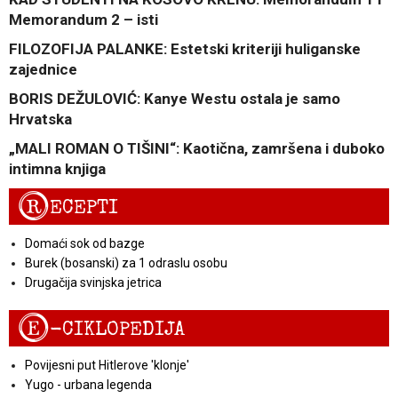
Memorandum 2 – isti
FILOZOFIJA PALANKE: Estetski kriteriji huliganske
zajednice
BORIS DEŽULOVIĆ: Kanye Westu ostala je samo
Hrvatska
„MALI ROMAN O TIŠINI“: Kaotična, zamršena i duboko
intimna knjiga
R
ECEPTI
Domaći sok od bazge
Burek (bosanski) za 1 odraslu osobu
Drugačija svinjska jetrica
E
-CIKLOPEDIJA
Povijesni put Hitlerove 'klonje'
Yugo - urbana legenda