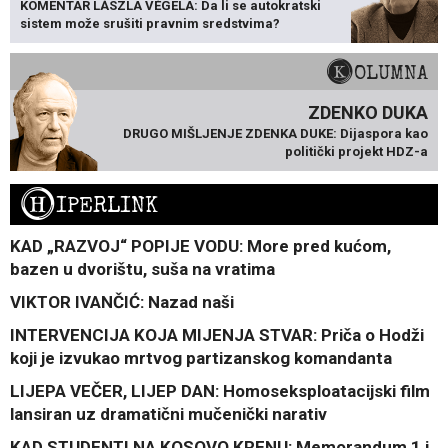
KOMENTAR LÁSZLA VÉGELA: Da li se autokratski
sistem može srušiti pravnim sredstvima?
KOLUMNA
ZDENKO DUKA
DRUGO MIŠLJENJE ZDENKA DUKE: Dijaspora kao
politički projekt HDZ-a
H
IPERLINK
KAD „RAZVOJ“ POPIJE VODU: More pred kućom,
bazen u dvorištu, suša na vratima
VIKTOR IVANČIĆ: Nazad naši
INTERVENCIJA KOJA MIJENJA STVAR: Priča o Hodži
koji je izvukao mrtvog partizanskog komandanta
LIJEPA VEČER, LIJEP DAN: Homoseksploatacijski film
lansiran uz dramatični mučenički narativ
KAD STUDENTI NA KOSOVO KRENU: Memorandum 1 i