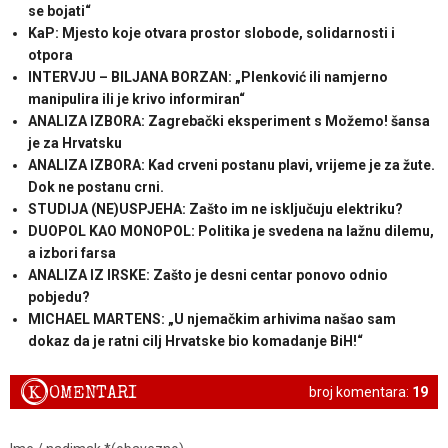
se bojati“
KaP: Mjesto koje otvara prostor slobode, solidarnosti i
otpora
INTERVJU – BILJANA BORZAN: „Plenković ili namjerno
manipulira ili je krivo informiran“
ANALIZA IZBORA: Zagrebački eksperiment s Možemo! šansa
je za Hrvatsku
ANALIZA IZBORA: Kad crveni postanu plavi, vrijeme je za žute.
Dok ne postanu crni.
STUDIJA (NE)USPJEHA: Zašto im ne isključuju elektriku?
DUOPOL KAO MONOPOL: Politika je svedena na lažnu dilemu,
a izbori farsa
ANALIZA IZ IRSKE: Zašto je desni centar ponovo odnio
pobjedu?
MICHAEL MARTENS: „U njemačkim arhivima našao sam
dokaz da je ratni cilj Hrvatske bio komadanje BiH!“
K
OMENTARI
broj komentara:
19