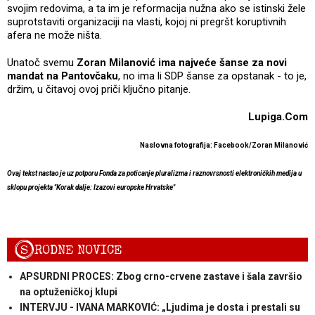
svojim redovima, a ta im je reformacija nužna ako se istinski žele
suprotstaviti organizaciji na vlasti, kojoj ni pregršt koruptivnih
afera ne može ništa.
Unatoč svemu
Zoran Milanović ima najveće šanse za novi
mandat na Pantovčaku
, no ima li SDP šanse za opstanak - to je,
držim, u čitavoj ovoj priči ključno pitanje.
Lupiga.Com
Naslovna fotografija: Facebook/Zoran Milanović
Ovaj tekst nastao je uz potporu Fonda za poticanje pluralizma i raznovrsnosti elektroničkih medija u
sklopu projekta "Korak dalje: Izazovi europske Hrvatske"
S
RODNE NOVICE
APSURDNI PROCES: Zbog crno-crvene zastave i šala završio
na optuženičkoj klupi
INTERVJU - IVANA MARKOVIĆ: „Ljudima je dosta i prestali su