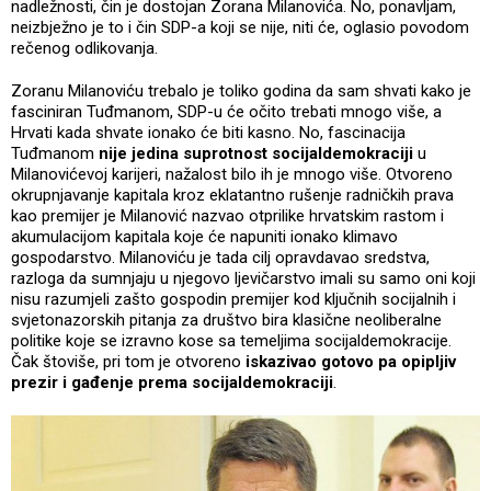
nadležnosti, čin je dostojan Zorana Milanovića. No, ponavljam,
neizbježno je to i čin SDP-a koji se nije, niti će, oglasio povodom
rečenog odlikovanja.
Zoranu Milanoviću trebalo je toliko godina da sam shvati kako je
fasciniran Tuđmanom, SDP-u će očito trebati mnogo više, a
Hrvati kada shvate ionako će biti kasno. No, fascinacija
Tuđmanom
nije jedina suprotnost socijaldemokraciji
u
Milanovićevoj karijeri, nažalost bilo ih je mnogo više. Otvoreno
okrupnjavanje kapitala kroz eklatantno rušenje radničkih prava
kao premijer je Milanović nazvao otprilike hrvatskim rastom i
akumulacijom kapitala koje će napuniti ionako klimavo
gospodarstvo. Milanoviću je tada cilj opravdavao sredstva,
razloga da sumnjaju u njegovo ljevičarstvo imali su samo oni koji
nisu razumjeli zašto gospodin premijer kod ključnih socijalnih i
svjetonazorskih pitanja za društvo bira klasične neoliberalne
politike koje se izravno kose sa temeljima socijaldemokracije.
Čak štoviše, pri tom je otvoreno
iskazivao gotovo pa opipljiv
prezir i gađenje prema socijaldemokraciji
.