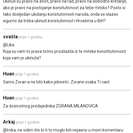
Ukinuti su pravo na zivot, pravo na rad, pravo na slobodno kretanje,
ako je pravo na postojanje-konstutivnost za tebe mitsko? Posto si
tako dosljedan ukidanju konstutivnosti naroda, onda se slazes
sigurno da treba ukinuti konstutivnost i Hrvatima u BiH?
svašta
prije 1 godinu
@Lika
Koja su vam to prava točno proizlazila iz te mitske konstitutivnosti
koja vam je ukinuta?
Huan
prije 1 godinu
Samo Zoran a ne bilo kakvi jebivetri .Zorane svaka Ti cast
Huan
prije 1 godinu
Za dozivotnog predsjednika ZORANA MILANOVICA
Arkaj
prije 1 godinu
@Irska, ne vidim što bi ti to moglo biti nejasno u mom komentaru