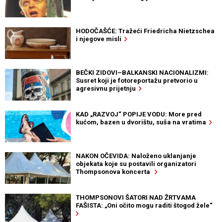
HODOČAŠĆE: Tražeći Friedricha Nietzschea
i njegove misli
BEČKI ZIDOVI–BALKANSKI NACIONALIZMI:
Susret koji je fotoreportažu pretvorio u
agresivnu prijetnju
KAD „RAZVOJ“ POPIJE VODU: More pred
kućom, bazen u dvorištu, suša na vratima
NAKON OČEVIDA: Naloženo uklanjanje
objekata koje su postavili organizatori
Thompsonova koncerta
THOMPSONOVI ŠATORI NAD ŽRTVAMA
FAŠISTA: „Oni očito mogu raditi štogod žele“