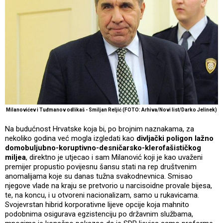
Milanovićev i Tuđmanov odlikaš - Smiljan Reljić (FOTO: Arhiva/Novi list/Darko Jelinek)
Na budućnost Hrvatske koja bi, po brojnim naznakama, za
nekoliko godina već mogla izgledati kao
divljački poligon lažno
domobuljubno-koruptivno-desničarsko-klerofašističkog
miljea
, direktno je utjecao i sam Milanović koji je kao uvaženi
premijer propustio povijesnu šansu stati na rep društvenim
anomalijama koje su danas tužna svakodnevnica. Smisao
njegove vlade na kraju se pretvorio u narcisoidne provale bijesa,
te, na koncu, i u otvoreni nacionalizam, samo u rukavicama.
Svojevrstan hibrid korporativne lijeve opcije koja mahnito
podobnima osigurava egzistenciju po državnim službama,