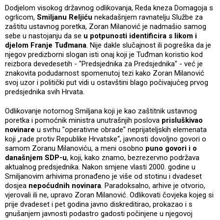
Dodjelom visokog državnog odlikovanja, Reda kneza Domagoja s
ogrlicom,
Smiljanu Reljiću
nekadašnjem ravnatelju Službe za
zaštitu ustavnog poretka, Zoran Milanović je nadmašio samog
sebe u nastojanju da se
u potpunosti identificira s likom i
djelom Franje Tuđmana
. Nije dakle slučajnost ili pogreška da je
njegov predizborni slogan isti onaj koji je Tuđman koristio kod
reizbora devedesetih - "Predsjednika za Predsjednika" - već je
znakovita podudarnost spomenutoj tezi kako Zoran Milanović
svoj uzor i politički put vidi u ostavštini blago počivajućeg prvog
predsjednika svih Hrvata.
Odlikovanje notornog Smiljana koji je kao zaštitnik ustavnog
poretka i pomoćnik ministra unutrašnjih poslova
prisluškivao
novinare
u svrhu "operativne obrade" neprijateljskih elemenata
koji „rade protiv Republike Hrvatske“, javnosti dovoljno govori o
samom Zoranu Milanoviću, a meni osobno
puno govori i o
današnjem SDP-u
, koji, kako znamo, bezrezervno podržava
aktualnog predsjednika. Nakon smjene vlasti 2000. godine u
Smiljanovim arhivima pronađeno je više od stotinu i dvadeset
dosjea
nepoćudnih novinara
. Paradoksalno, arhive je otvorio,
vjerovali ili ne, upravo Zoran Milanović. Odlikovati čovjeka kojeg si
prije dvadeset i pet godina javno diskreditirao, prokazao i s
gnušanjem javnosti podastro gadosti počinjene u njegovoj