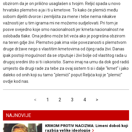
obzirom da je on prilično usaglašen s tvojim. Reljić spada u novo
hrvatsko plemstvo a ja i ti u kmetove. To kako će plemići među
sobom dijeliti dvorce i zemljišta za mene i tebe nema nikakve
važnosti jer u tim igrama mi ne možemo sudjelovati. Pri tom je
posve svejedno koje smo nacionalnosti jer kmeta nacionalnost ne
oslobađa tlake. Ona jedino može bit veća ako je pogrešna obzirom
na teren gdje živi. Plemstvo pak ima više povezanosti s plemstvom
druge države nego s vlastitim kmetovima od čijeg rada živi. Danas
ipak postoji mogućnost da se otputuje i živi bolje od vlastitog rada u
drugoj sredini što si ti i iskoristio. Samo imaj na umu da dok god radiš
umjesto da drugi rade za tebe za ovaj sistem ti si i dalje "kmet" i jako
daleko od onih koji su tamo "plemići" poput Reljića koji je "plemić"
ovdje kod nas.
<
1
2
3
4
>
NAJNOVIJE
KRIKOM PROTIV NACIZMA: Limeni doboš koji
razbija velike ideologije