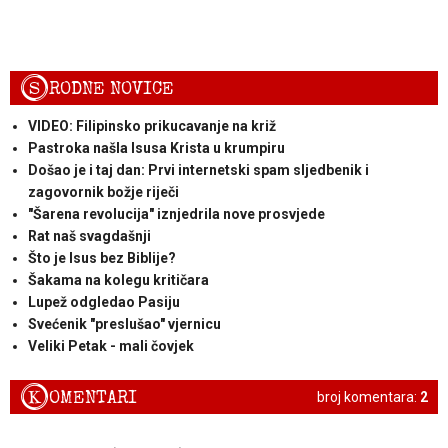
S
RODNE NOVICE
VIDEO: Filipinsko prikucavanje na križ
Pastroka našla Isusa Krista u krumpiru
Došao je i taj dan: Prvi internetski spam sljedbenik i
zagovornik božje riječi
"Šarena revolucija" iznjedrila nove prosvjede
Rat naš svagdašnji
Što je Isus bez Biblije?
Šakama na kolegu kritičara
Lupež odgledao Pasiju
Svećenik "preslušao" vjernicu
Veliki Petak - mali čovjek
K
OMENTARI
broj komentara:
2