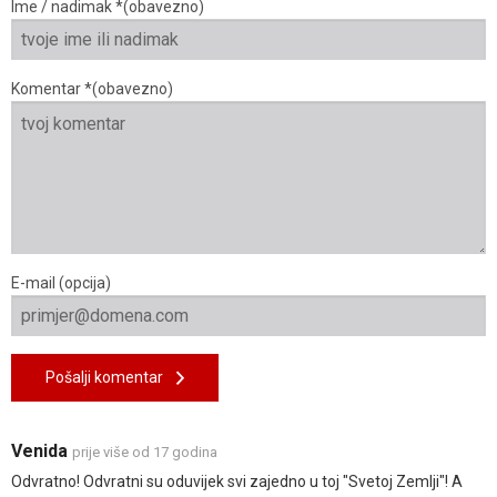
Ime / nadimak *(obavezno)
Komentar *(obavezno)
E-mail (opcija)
Pošalji komentar
Venida
prije više od 17 godina
Odvratno! Odvratni su oduvijek svi zajedno u toj "Svetoj Zemlji"! A