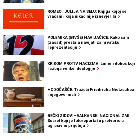
ROMEO I JULIJA NA SELU: Knjiga kojoj se
vraćam i koja nikad nije iznevjerila
POLEMIKA (BIVŠE) NAVIJAČICE: Kako sam
(zasad) prestala navijati za hrvatsku
reprezentaciju
KRIKOM PROTIV NACIZMA: Limeni doboš koji
razbija velike ideologije
HODOČAŠĆE: Tražeći Friedricha Nietzschea
i njegove misli
BEČKI ZIDOVI–BALKANSKI NACIONALIZMI:
Susret koji je fotoreportažu pretvorio u
agresivnu prijetnju