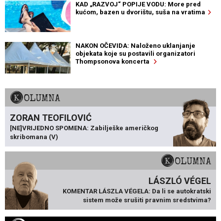
KAD „RAZVOJ“ POPIJE VODU: More pred
kućom, bazen u dvorištu, suša na vratima
NAKON OČEVIDA: Naloženo uklanjanje
objekata koje su postavili organizatori
Thompsonova koncerta
KOLUMNA
ZORAN TEOFILOVIĆ
[NE]VRIJEDNO SPOMENA: Zabilješke američkog
skribomana (V)
KOLUMNA
LÁSZLÓ VÉGEL
KOMENTAR LÁSZLA VÉGELA: Da li se autokratski
sistem može srušiti pravnim sredstvima?