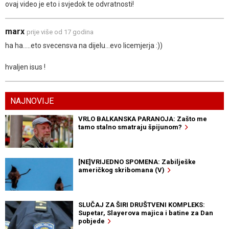
ovaj video je eto i svjedok te odvratnosti!
marx
prije više od 17 godina
ha ha.....eto svecensva na dijelu...evo licemjerja :))
hvaljen isus !
NAJNOVIJE
VRLO BALKANSKA PARANOJA: Zašto me
tamo stalno smatraju špijunom?
[NE]VRIJEDNO SPOMENA: Zabilješke
američkog skribomana (V)
SLUČAJ ZA ŠIRI DRUŠTVENI KOMPLEKS:
Supetar, Slayerova majica i batine za Dan
pobjede