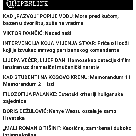
H
IPERLINK
KAD „RAZVOJ“ POPIJE VODU: More pred kućom,
bazen u dvorištu, suša na vratima
VIKTOR IVANČIĆ: Nazad naši
INTERVENCIJA KOJA MIJENJA STVAR: Priča o Hodži
koji je izvukao mrtvog partizanskog komandanta
LIJEPA VEČER, LIJEP DAN: Homoseksploatacijski film
lansiran uz dramatični mučenički narativ
KAD STUDENTI NA KOSOVO KRENU: Memorandum 1 i
Memorandum 2 – isti
FILOZOFIJA PALANKE: Estetski kriteriji huliganske
zajednice
BORIS DEŽULOVIĆ: Kanye Westu ostala je samo
Hrvatska
„MALI ROMAN O TIŠINI“: Kaotična, zamršena i duboko
intimna knjiga