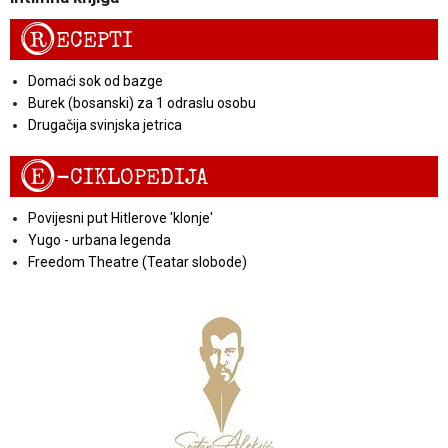
R
ECEPTI
Domaći sok od bazge
Burek (bosanski) za 1 odraslu osobu
Drugačija svinjska jetrica
E
-CIKLOPEDIJA
Povijesni put Hitlerove 'klonje'
Yugo - urbana legenda
Freedom Theatre (Teatar slobode)