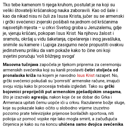
Tko tebe kamenom ti njega kruhom, postulat je na koji su
veliki štovatelji kršćanskog nauka zaboravili. Kao od šale i
kao da nikad nisu ni čuli za Isusa Krista, jučer su se armenski
i grčki svećenici zvjerski pošibali na jednom od kršćanima
najsvetijih mjesta – u crkvi Svetog groba u Jeruzalemu, gdje
je, vjeruju kršćani, pokopan Isus Krist. Na njihovu žalost i
sramotu, okršaj u vidu šaketanja, cipelarenja i inog javašluka,
snimile su kamere i Lupiga zasigurno neće propustiti ovakvu
jedinstvenu priliku da vam pokaže kako to čine oni koji
svjetini poručuju 'voli bližnjeg svoga'
Masovna tučnjava
započela je tijekom priprema za ceremoniju
armenskih svećenika koji su kanili proslaviti
četiri stoljeća od
pronalaska križa
na kojem je navodno
Isus Krist
razapet. No,
grčki svećenici pokušali su 'pomrsiti' armenske račune, imajući
svoju viziju kako bi procesija trebala izgledati. Tako su
grčki
bojovnici prepriječili put armenskim pješadijskim snagama
,
što je izazvalo
agresiju
, nakon koje će se dobar dio Grka i
Armenaca upitati čemu uopće ići u crkvu. Razularene božje sluge,
koje su pokazale kako očito u slobodno vrijeme izuzetno
pozorno prate televizijske prijenose borilačkih sportova, niti
policija uz pomoć vojske nije lako mogla smirit, a začuđujuća
činjenica je kako su na koncu
uhićena samo dvojica svećenika
.