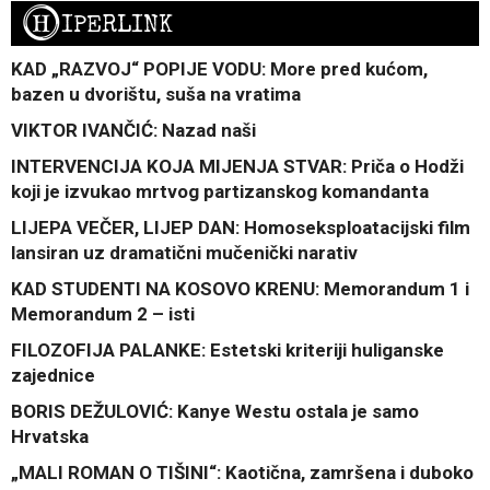
H
IPERLINK
KAD „RAZVOJ“ POPIJE VODU: More pred kućom,
bazen u dvorištu, suša na vratima
VIKTOR IVANČIĆ: Nazad naši
INTERVENCIJA KOJA MIJENJA STVAR: Priča o Hodži
koji je izvukao mrtvog partizanskog komandanta
LIJEPA VEČER, LIJEP DAN: Homoseksploatacijski film
lansiran uz dramatični mučenički narativ
KAD STUDENTI NA KOSOVO KRENU: Memorandum 1 i
Memorandum 2 – isti
FILOZOFIJA PALANKE: Estetski kriteriji huliganske
zajednice
BORIS DEŽULOVIĆ: Kanye Westu ostala je samo
Hrvatska
„MALI ROMAN O TIŠINI“: Kaotična, zamršena i duboko