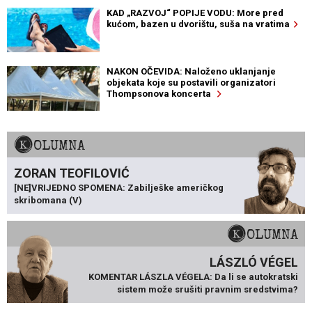
KAD „RAZVOJ“ POPIJE VODU: More pred
kućom, bazen u dvorištu, suša na vratima
NAKON OČEVIDA: Naloženo uklanjanje
objekata koje su postavili organizatori
Thompsonova koncerta
KOLUMNA
ZORAN TEOFILOVIĆ
[NE]VRIJEDNO SPOMENA: Zabilješke američkog
skribomana (V)
KOLUMNA
LÁSZLÓ VÉGEL
KOMENTAR LÁSZLA VÉGELA: Da li se autokratski
sistem može srušiti pravnim sredstvima?