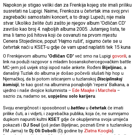
Napokon je stigao veliki dan za Frenkija kojeg ste imali priliku
susretati na Lupigi. Naime, Frenkoza u četvrtak ima svoj prvi
zagrebački samostalni koncert, a to dragi Lupeži, nije mala
stvar. Ukoliko želite čuti zašto je njegov album 'Odličan CD'
završio kao broj 4. najboljih albuma 2005. Jutarnjeg lista, te
ima li tamo još hitova koji će osvanuti na prvom mjestu
Cenera Stojedinice, poput 'Hajmo rušit', sigurno ćete se u
četvrtak naći u KSET-u gdje će vam upad naplatiti tek 15 kuna
O Frenkijevom albumu
'Odličan CD'
već smo na Lupigi
govorili
, a
link na poduži razgovor s mladim bosanskohercegovačkim battle
MC-jem još uvijek stoji ispod naše ankete. Rođeni
Bijeljinac
, a
današnji Tuzlak do albuma je došao počevši slušati hip hop u
Njemačkoj, da bi potom isticanjem u tuzlanskoj
Disciplinskoj
komisiji
, te kao gost na albumima ponajboljih 'repera' Balkana, a
ujedno i naše dvojice kolumnista –
Ede Maajke
i
Marchela
–
sazrio za, nadamo se,
uspješnu solo karijeru
.
Svoju energičnost i sposobnost u
battleu
u
četvrtak
će imati
prilike čuti, a i vidjeti, i zagrebačka publika, koja će, ne sumnjamo
dupkom napuniti kultni
KSET
gdje će okupljenima svoja umijeća
pokazati i
DJ Soul
(još jedan Bijeljinac, poznati Emir s tuzlanskog
FM Jama) te
Dj Oli Dobolli
(Dj godine by
Zlatna Koogla
).