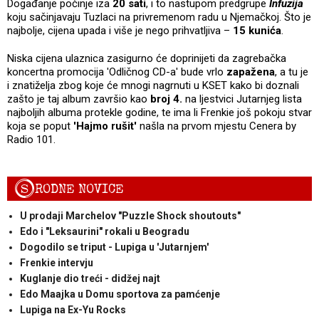
Događanje počinje iza
20 sati
, i to nastupom predgrupe
Infuzija
koju sačinjavaju Tuzlaci na privremenom radu u Njemačkoj. Što je
najbolje, cijena upada i više je nego prihvatljiva –
15 kunića
.
Niska cijena ulaznica zasigurno će doprinijeti da zagrebačka
koncertna promocija 'Odličnog CD-a' bude vrlo
zapažena
, a tu je
i znatiželja zbog koje će mnogi nagrnuti u KSET kako bi doznali
zašto je taj album završio kao
broj 4.
na ljestvici Jutarnjeg lista
najboljih albuma protekle godine, te ima li Frenkie još pokoju stvar
koja se poput
'Hajmo rušit'
našla na prvom mjestu Cenera by
Radio 101.
S
RODNE NOVICE
U prodaji Marchelov "Puzzle Shock shoutouts"
Edo i "Leksaurini" rokali u Beogradu
Dogodilo se triput - Lupiga u 'Jutarnjem'
Frenkie intervju
Kuglanje dio treći - didžej najt
Edo Maajka u Domu sportova za pamćenje
Lupiga na Ex-Yu Rocks