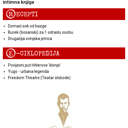
intimna knjiga
R
ECEPTI
Domaći sok od bazge
Burek (bosanski) za 1 odraslu osobu
Drugačija svinjska jetrica
E
-CIKLOPEDIJA
Povijesni put Hitlerove 'klonje'
Yugo - urbana legenda
Freedom Theatre (Teatar slobode)