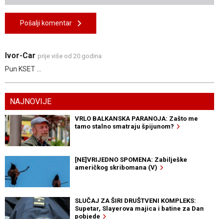
Pošalji komentar
Ivor-Car
prije više od 20 godina
Pun KSET ...
NAJNOVIJE
VRLO BALKANSKA PARANOJA: Zašto me
tamo stalno smatraju špijunom?
[NE]VRIJEDNO SPOMENA: Zabilješke
američkog skribomana (V)
SLUČAJ ZA ŠIRI DRUŠTVENI KOMPLEKS:
Supetar, Slayerova majica i batine za Dan
pobjede