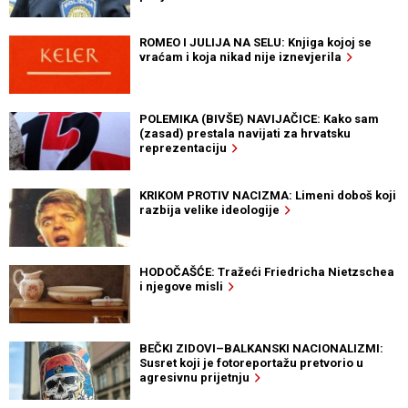
ROMEO I JULIJA NA SELU: Knjiga kojoj se
vraćam i koja nikad nije iznevjerila
POLEMIKA (BIVŠE) NAVIJAČICE: Kako sam
(zasad) prestala navijati za hrvatsku
reprezentaciju
KRIKOM PROTIV NACIZMA: Limeni doboš koji
razbija velike ideologije
HODOČAŠĆE: Tražeći Friedricha Nietzschea
i njegove misli
BEČKI ZIDOVI–BALKANSKI NACIONALIZMI:
Susret koji je fotoreportažu pretvorio u
agresivnu prijetnju