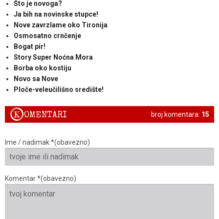
Što je novoga?
Ja bih na novinske stupce!
Nove zavrzlame oko Tironija
Osmosatno crnčenje
Bogat pir!
Story Super Noćna Mora
Borba oko kostiju
Novo sa Nove
Ploče-veleučilišno središte!
K
OMENTARI
broj komentara:
15
Ime / nadimak *(obavezno)
Komentar *(obavezno)