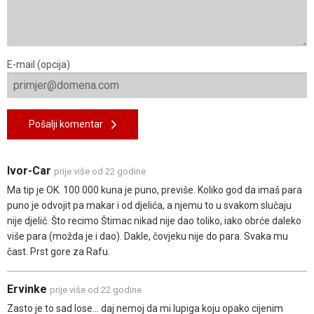
E-mail (opcija)
Pošalji komentar
Ivor-Car
prije više od 22 godine
Ma tip je OK. 100 000 kuna je puno, previše. Koliko god da imaš para
puno je odvojit pa makar i od djelića, a njemu to u svakom slučaju
nije djelić. Što recimo Štimac nikad nije dao toliko, iako obrće daleko
više para (možda je i dao). Dakle, čovjeku nije do para. Svaka mu
čast. Prst gore za Rafu.
Ervinke
prije više od 22 godine
Zasto je to sad lose... daj nemoj da mi lupiga koju opako cijenim