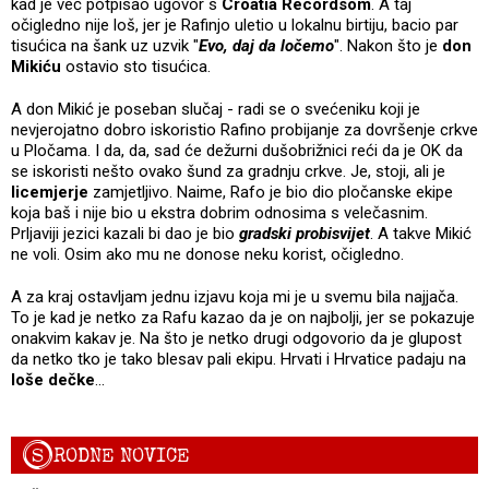
kad je već potpisao ugovor s
Croatia Recordsom
. A taj
očigledno nije loš, jer je Rafinjo uletio u lokalnu birtiju, bacio par
tisućica na šank uz uzvik "
Evo, daj da ločemo
". Nakon što je
don
Mikiću
ostavio sto tisućica.
A don Mikić je poseban slučaj - radi se o svećeniku koji je
nevjerojatno dobro iskoristio Rafino probijanje za dovršenje crkve
u Pločama. I da, da, sad će dežurni dušobrižnici reći da je OK da
se iskoristi nešto ovako šund za gradnju crkve. Je, stoji, ali je
licemjerje
zamjetljivo. Naime, Rafo je bio dio pločanske ekipe
koja baš i nije bio u ekstra dobrim odnosima s velečasnim.
Prljaviji jezici kazali bi dao je bio
gradski probisvijet
. A takve Mikić
ne voli. Osim ako mu ne donose neku korist, očigledno.
A za kraj ostavljam jednu izjavu koja mi je u svemu bila najjača.
To je kad je netko za Rafu kazao da je on najbolji, jer se pokazuje
onakvim kakav je. Na što je netko drugi odgovorio da je glupost
da netko tko je tako blesav pali ekipu. Hrvati i Hrvatice padaju na
loše dečke
...
S
RODNE NOVICE