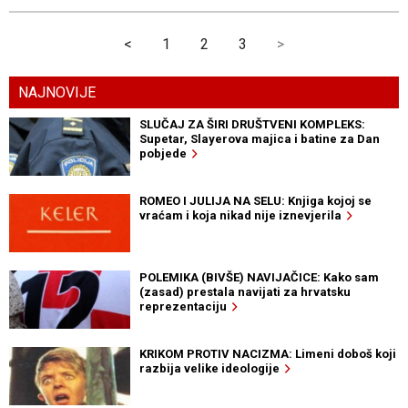
<
1
2
3
>
NAJNOVIJE
SLUČAJ ZA ŠIRI DRUŠTVENI KOMPLEKS:
Supetar, Slayerova majica i batine za Dan
pobjede
ROMEO I JULIJA NA SELU: Knjiga kojoj se
vraćam i koja nikad nije iznevjerila
POLEMIKA (BIVŠE) NAVIJAČICE: Kako sam
(zasad) prestala navijati za hrvatsku
reprezentaciju
KRIKOM PROTIV NACIZMA: Limeni doboš koji
razbija velike ideologije