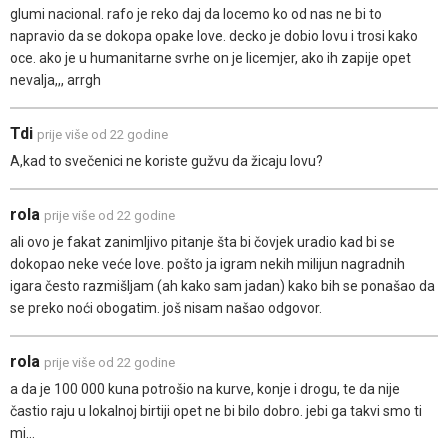
glumi nacional. rafo je reko daj da locemo ko od nas ne bi to
napravio da se dokopa opake love. decko je dobio lovu i trosi kako
oce. ako je u humanitarne svrhe on je licemjer, ako ih zapije opet
nevalja,,, arrgh
Tdi
prije više od 22 godine
A,kad to svečenici ne koriste gužvu da žicaju lovu?
rola
prije više od 22 godine
ali ovo je fakat zanimljivo pitanje šta bi čovjek uradio kad bi se
dokopao neke veće love. pošto ja igram nekih milijun nagradnih
igara često razmišljam (ah kako sam jadan) kako bih se ponašao da
se preko noći obogatim. još nisam našao odgovor.
rola
prije više od 22 godine
a da je 100 000 kuna potrošio na kurve, konje i drogu, te da nije
častio raju u lokalnoj birtiji opet ne bi bilo dobro. jebi ga takvi smo ti
mi...