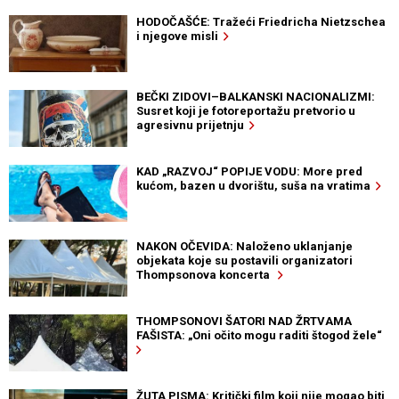
HODOČAŠĆE: Tražeći Friedricha Nietzschea
i njegove misli
BEČKI ZIDOVI–BALKANSKI NACIONALIZMI:
Susret koji je fotoreportažu pretvorio u
agresivnu prijetnju
KAD „RAZVOJ“ POPIJE VODU: More pred
kućom, bazen u dvorištu, suša na vratima
NAKON OČEVIDA: Naloženo uklanjanje
objekata koje su postavili organizatori
Thompsonova koncerta
THOMPSONOVI ŠATORI NAD ŽRTVAMA
FAŠISTA: „Oni očito mogu raditi štogod žele“
ŽUTA PISMA: Kritički film koji nije mogao biti