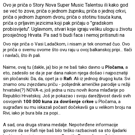
Ovo je priča o Story Nova Super Music Talentsu ili kako god
se već to zove, priča o jednom župniku, priča o jednoj crkvi,
priča o jednom župnom dvoru, priča o stotinu tisuća kuna,
priča o prljavim jezicima koji pak pričaju o "gradskom
probisvijetu". Uglavnom, stvari koje igraju veliku ulogu u životu
prosječnog Hrvata. Pa sad ti budi faca i nemoj pritisnuti na
Ovo nije priča o Vasi Ladačkom, i nisam je tek onomad čuo. Ovo
je priča o svemu ovome što ovu raju u ovoj balkanskoj pripi... tlači
i navlači, što ih pali.
Naime, ovaj tu (dakle, ja) bio je ne baš tako davno u
Pločama
, a
eto, zadesilo se da je par dana nakon njega došao i najpoznatiji
sin pločanski. Da, da, opet ja o
Rafi
. Ali iz jednog drugog kuta. Svi
znamo onu zvjezdanu priču - pobjednik američke parodije u režiji
hrvatske(?) NOVA-e, još jedna u nizu novih ikona mlađarije po
Republici Hrvatskoj. Još je pokazao i svoju darežljivost davši svih
osvojenih
100 000 kuna za dovršenje crkve
u Pločama, a
sugrađani su mu iskazali počast dočekavši ga u velikom broju na
Rivi, iako je bura bila za popi…
A sad, ona druga strana medalje. Nepotvrđene informacije
govore da se Rafi nije baš bilo teško razbacivati sa sto iljadarki