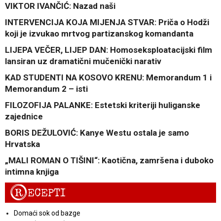
VIKTOR IVANČIĆ: Nazad naši
INTERVENCIJA KOJA MIJENJA STVAR: Priča o Hodži
koji je izvukao mrtvog partizanskog komandanta
LIJEPA VEČER, LIJEP DAN: Homoseksploatacijski film
lansiran uz dramatični mučenički narativ
KAD STUDENTI NA KOSOVO KRENU: Memorandum 1 i
Memorandum 2 – isti
FILOZOFIJA PALANKE: Estetski kriteriji huliganske
zajednice
BORIS DEŽULOVIĆ: Kanye Westu ostala je samo
Hrvatska
„MALI ROMAN O TIŠINI“: Kaotična, zamršena i duboko
intimna knjiga
R
ECEPTI
Domaći sok od bazge