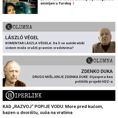
snimljen u Turskoj
KOLUMNA
LÁSZLÓ VÉGEL
KOMENTAR LÁSZLA VÉGELA: Da li se autokratski
sistem može srušiti pravnim sredstvima?
KOLUMNA
ZDENKO DUKA
DRUGO MIŠLJENJE ZDENKA DUKE: Dijaspora kao
politički projekt HDZ-a
H
IPERLINK
KAD „RAZVOJ“ POPIJE VODU: More pred kućom,
bazen u dvorištu, suša na vratima