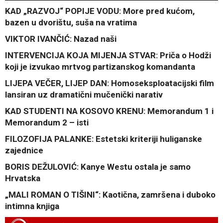
KAD „RAZVOJ“ POPIJE VODU: More pred kućom,
bazen u dvorištu, suša na vratima
VIKTOR IVANČIĆ: Nazad naši
INTERVENCIJA KOJA MIJENJA STVAR: Priča o Hodži
koji je izvukao mrtvog partizanskog komandanta
LIJEPA VEČER, LIJEP DAN: Homoseksploatacijski film
lansiran uz dramatični mučenički narativ
KAD STUDENTI NA KOSOVO KRENU: Memorandum 1 i
Memorandum 2 – isti
FILOZOFIJA PALANKE: Estetski kriteriji huliganske
zajednice
BORIS DEŽULOVIĆ: Kanye Westu ostala je samo
Hrvatska
„MALI ROMAN O TIŠINI“: Kaotična, zamršena i duboko
intimna knjiga