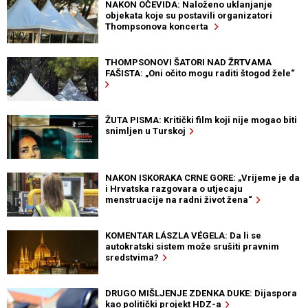
NAKON OČEVIDA: Naloženo uklanjanje
objekata koje su postavili organizatori
Thompsonova koncerta
THOMPSONOVI ŠATORI NAD ŽRTVAMA
FAŠISTA: „Oni očito mogu raditi štogod žele“
ŽUTA PISMA: Kritički film koji nije mogao biti
snimljen u Turskoj
NAKON ISKORAKA CRNE GORE: „Vrijeme je da
i Hrvatska razgovara o utjecaju
menstruacije na radni život žena“
KOMENTAR LÁSZLA VÉGELA: Da li se
autokratski sistem može srušiti pravnim
sredstvima?
DRUGO MIŠLJENJE ZDENKA DUKE: Dijaspora
kao politički projekt HDZ-a