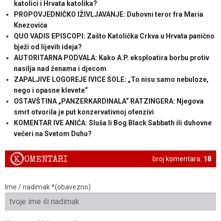
katolici i Hrvata katolika?
PROPOVJEDNIČKO IŽIVLJAVANJE: Duhovni teror fra Maria
Knezovića
QUO VADIS EPISCOPI: Zašto Katolička Crkva u Hrvata panično
bježi od lijevih ideja?
AUTORITARNA PODVALA: Kako A.P. eksploatira borbu protiv
nasilja nad ženama i djecom
ZAPALJIVE LOGOREJE IVICE ŠOLE: „To nisu samo nebuloze,
nego i opasne klevete“
OSTAVŠTINA „PANZERKARDINALA“ RATZINGERA: Njegova
smrt otvorila je put konzervativnoj ofenzivi
KOMENTAR IVE ANIĆA: Sluša li Bog Black Sabbath ili duhovne
večeri na Svetom Duhu?
K
OMENTARI
broj komentara:
18
Ime / nadimak *(obavezno)