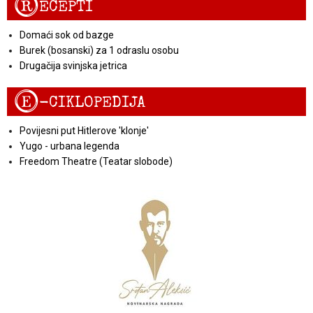
R
ECEPTI
Domaći sok od bazge
Burek (bosanski) za 1 odraslu osobu
Drugačija svinjska jetrica
E
-CIKLOPEDIJA
Povijesni put Hitlerove 'klonje'
Yugo - urbana legenda
Freedom Theatre (Teatar slobode)