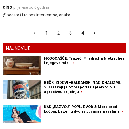
dino
prije više od 6 godina
@pecaroš i to bez interventne, onako.
<
1
2
3
4
>
NAJNOVIJE
HODOČAŠĆE: Tražeći Friedricha Nietzschea
i njegove misli
BEČKI ZIDOVI–BALKANSKI NACIONALIZMI:
Susret koji je fotoreportažu pretvorio u
agresivnu prijetnju
KAD „RAZVOJ“ POPIJE VODU: More pred
kućom, bazen u dvorištu, suša na vratima