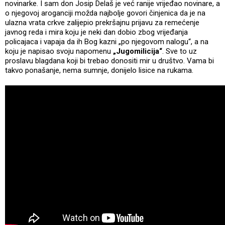
novinarke. I sam don Josip Delaš je već ranije vrijeđao novinare, a
o njegovoj aroganciji možda najbolje govori činjenica da je na
ulazna vrata crkve zalijepio prekršajnu prijavu za remećenje
javnog reda i mira koju je neki dan dobio zbog vrijeđanja
policajaca i vapaja da ih Bog kazni „po njegovom nalogu“, a na
koju je napisao svoju napomenu
„Jugomilicija“
. Sve to uz
proslavu blagdana koji bi trebao donositi mir u društvo. Vama bi
takvo ponašanje, nema sumnje, donijelo lisice na rukama.