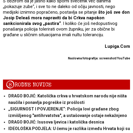
S obzirom da je jasno kako sporni svećenik već danima
„pokazuje zube“, i sve to ne daleko od očiju javnosti, nego
medijski iznimno popraćeno, postavlja se pitanje
što još sve don
Josip Deleaš mora napraviti da bi Crkva napokon
sankcionirala svog „pastira“
. I koliko će još nedopustivog
ponašanja policija tolerirati ovom župniku, jer za obične bi
građane u sličnim situacijama imali nultu toleranciju.
Lupiga.Com
Naslovna fotografija: screenshot/YouTube
S
RODNE NOVICE
DRAGO BOJIĆ: Katolička crkva u hrvatskom narodu nije ništa
naučila i ponavlja pogreške iz prošlosti
„SIGURNOST I POVJERENJE“: Policija lovi građane zbog
izmišljenog "antihrvatstva", a ustašovanje ostaje nekažnjeno
DRAGO BOJIĆ: ​Isusova ljevica i katolička desnica
IDEOLOŠKA PODJELA: U čemu je razlika između Hrvata koji su