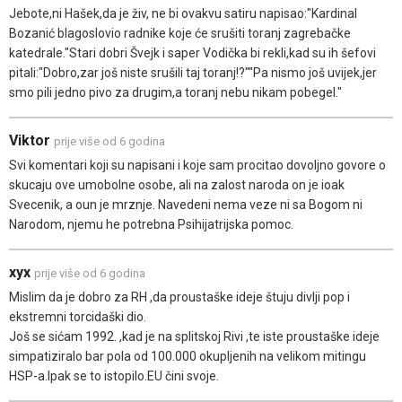
Jebote,ni Hašek,da je živ, ne bi ovakvu satiru napisao:"Kardinal
Bozanić blagoslovio radnike koje će srušiti toranj zagrebačke
katedrale."Stari dobri Švejk i saper Vodička bi rekli,kad su ih šefovi
pitali:"Dobro,zar još niste srušili taj toranj!?""Pa nismo još uvijek,jer
smo pili jedno pivo za drugim,a toranj nebu nikam pobegel."
Viktor
prije više od 6 godina
Svi komentari koji su napisani i koje sam procitao dovoljno govore o
skucaju ove umobolne osobe, ali na zalost naroda on je ioak
Svecenik, a oun je mrznje. Navedeni nema veze ni sa Bogom ni
Narodom, njemu he potrebna Psihijatrijska pomoc.
xyx
prije više od 6 godina
Mislim da je dobro za RH ,da proustaške ideje štuju divlji pop i
ekstremni torcidaški dio.
Još se sićam 1992. ,kad je na splitskoj Rivi ,te iste proustaške ideje
simpatiziralo bar pola od 100.000 okupljenih na velikom mitingu
HSP-a.Ipak se to istopilo.EU čini svoje.