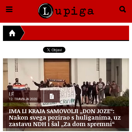
I.F.
12. TRAVNJA 2020.
IMA LI KRAJA SAMOVOLJI „DON JOZE“:
Nakon svega pozirao s huliganima, uz
zastavu NDH i šal „Za dom spremni“