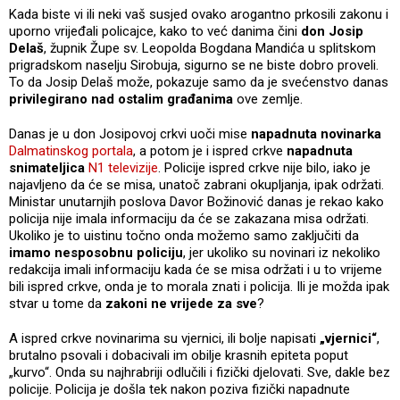
Kada biste vi ili neki vaš susjed ovako arogantno prkosili zakonu i
uporno vrijeđali policajce, kako to već danima čini
don Josip
Delaš
, župnik Župe sv. Leopolda Bogdana Mandića u splitskom
prigradskom naselju Sirobuja, sigurno se ne biste dobro proveli.
To da Josip Delaš može, pokazuje samo da je svećenstvo danas
privilegirano nad ostalim građanima
ove zemlje.
Danas je u don Josipovoj crkvi uoči mise
napadnuta novinarka
Dalmatinskog portala
, a potom je i ispred crkve
napadnuta
snimateljica
N1 televizije
. Policije ispred crkve nije bilo, iako je
najavljeno da će se misa, unatoč zabrani okupljanja, ipak održati.
Ministar unutarnjih poslova Davor Božinović danas je rekao kako
policija nije imala informaciju da će se zakazana misa održati.
Ukoliko je to uistinu točno onda možemo samo zaključiti da
imamo nesposobnu policiju
, jer ukoliko su novinari iz nekoliko
redakcija imali informaciju kada će se misa održati i u to vrijeme
bili ispred crkve, onda je to morala znati i policija. Ili je možda ipak
stvar u tome da
zakoni ne vrijede za sve
?
A ispred crkve novinarima su vjernici, ili bolje napisati
„vjernici“
,
brutalno psovali i dobacivali im obilje krasnih epiteta poput
„kurvo“. Onda su najhrabriji odlučili i fizički djelovati. Sve, dakle bez
policije. Policija je došla tek nakon poziva fizički napadnute