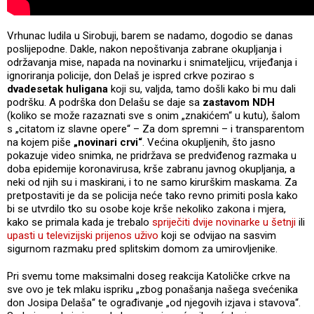
Vrhunac ludila u Sirobuji, barem se nadamo, dogodio se danas
poslijepodne. Dakle, nakon nepoštivanja zabrane okupljanja i
održavanja mise, napada na novinarku i snimateljicu, vrijeđanja i
ignoriranja policije, don Delaš je ispred crkve pozirao s
dvadesetak huligana
koji su, valjda, tamo došli kako bi mu dali
podršku. A podrška don Delašu se daje sa
zastavom NDH
(koliko se može razaznati sve s onim „znakićem“ u kutu), šalom
s „citatom iz slavne opere“ – Za dom spremni – i transparentom
na kojem piše
„novinari crvi“
. Većina okupljenih, što jasno
pokazuje video snimka, ne pridržava se predviđenog razmaka u
doba epidemije koronavirusa, krše zabranu javnog okupljanja, a
neki od njih su i maskirani, i to ne samo kirurškim maskama. Za
pretpostaviti je da se policija neće tako revno primiti posla kako
bi se utvrdilo tko su osobe koje krše nekoliko zakona i mjera,
kako se primala kada je trebalo
spriječiti dvije novinarke u šetnji
ili
upasti u televizijski prijenos uživo
koji se odvijao na sasvim
sigurnom razmaku pred splitskim domom za umirovljenike.
Pri svemu tome maksimalni doseg reakcija Katoličke crkve na
sve ovo je tek mlaku ispriku „zbog ponašanja našega svećenika
don Josipa Delaša“ te ograđivanje „od njegovih izjava i stavova“.