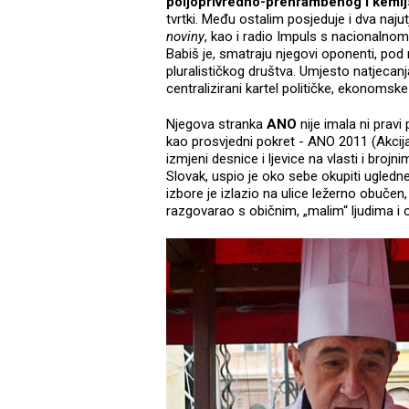
poljoprivredno-prehrambenog i kemij
tvrtki. Među ostalim posjeduje i dva najut
noviny
, kao i radio Impuls s nacionalnom
Babiš je, smatraju njegovi oponenti, po
pluralističkog društva. Umjesto natjecanj
centralizirani kartel političke, ekonomsk
Njegova stranka
ANO
nije imala ni pravi
kao prosvjedni pokret - ANO 2011 (Akcija
izmjeni desnice i ljevice na vlasti i broj
Slovak, uspio je oko sebe okupiti ugledne
izbore je izlazio na ulice ležerno obučen,
razgovarao s običnim, „malim“ ljudima i