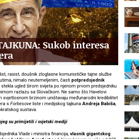
AJKUNA: Sukob interesa
era
list, rasist, doušnik zloglasne komunističke tajne službe
ibutima, nimalo neutemeljenim, časti
potpredsjednik
e stekla ugled širom svijeta po njenom prvom predsjedniku
i mirnom razlazu sa Slovačkom. Ne samo što Havelovi
an svjetlosnom brzinom uništavaju međunarodni kredibilitet
dera s
Forbesove
liste i medijskog tajkuna
Andreja Babiša
,
mokratskog sustava.
jeg su primijetili i svjetski mediji
sjednika Vlade i ministra financija,
vlasnik gigantskog