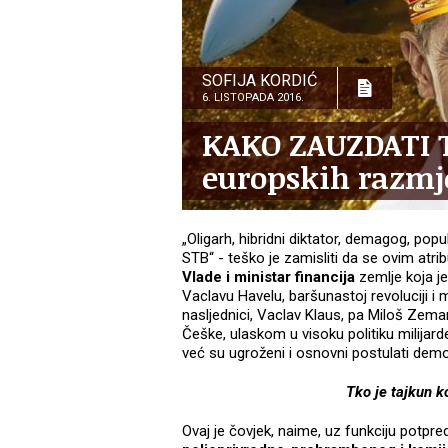
SOFIJA KORDIĆ
6. LISTOPADA 2016.
KAKO ZAUZDATI T
europskih razmj
„Oligarh, hibridni diktator, demagog, popu
STB“ - teško je zamisliti da se ovim atr
Vlade i ministar financija
zemlje koja j
Vaclavu Havelu, baršunastoj revoluciji 
nasljednici, Vaclav Klaus, pa Miloš Zem
Češke, ulaskom u visoku politiku milijar
već su ugroženi i osnovni postulati de
Tko je tajkun ko
Ovaj je čovjek, naime, uz funkciju potpred