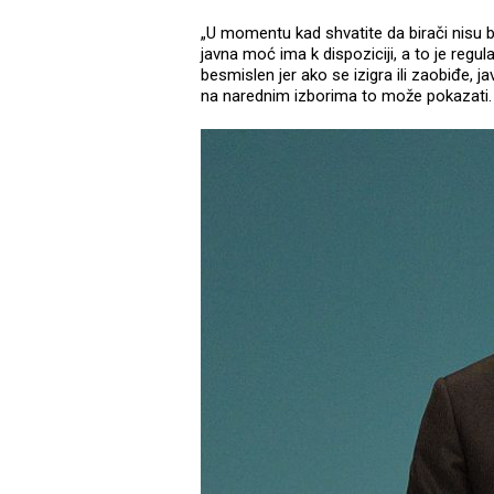
„U momentu kad shvatite da birači nisu b
javna moć ima k dispoziciji, a to je regul
besmislen jer ako se izigra ili zaobiđe, 
na narednim izborima to može pokazati