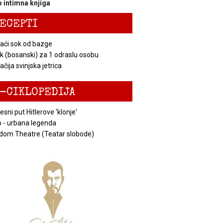
 intimna knjiga
ECEPTI
ći sok od bazge
k (bosanski) za 1 odraslu osobu
čija svinjska jetrica
-CIKLOPEDIJA
esni put Hitlerove 'klonje'
 - urbana legenda
dom Theatre (Teatar slobode)