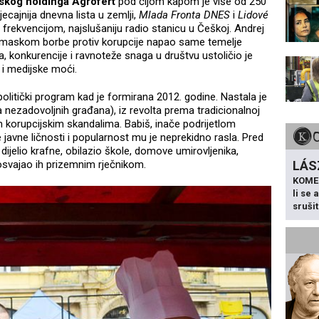
skog holdinga Agrofert
pod čijom kapom je više od 250
jecajnija dnevna lista u zemlji,
Mlada Fronta DNES
i
Lidové
 frekvencijom, najslušaniju radio stanicu u Češkoj. Andrej
d maskom borbe protiv korupcije napao same temelje
a, konkurencije i ravnoteže snaga u društvu ustoličio je
e i medijske moći.
 politički program kad je formirana 2012. godine. Nastala je
 nezadovoljnih građana), iz revolta prema tradicionalnoj
nim korupcijskim skandalima. Babiš, inače podrijetlom
 javne ličnosti i popularnost mu je neprekidno rasla. Pred
 dijelio krafne, obilazio škole, domove umirovljenika,
LÁS
 osvajao ih prizemnim rječnikom.
KOME
li se
sruši