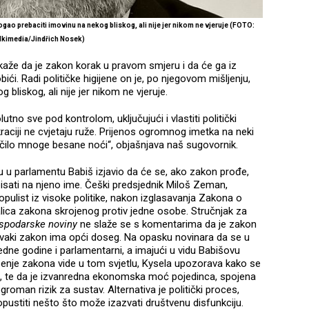
ogao
prebaciti imovinu na nekog bliskog, ali nije jer nikom ne vjeruje (FOTO:
Ikimedia/Jindřich Nosek)
aže da je zakon korak u pravom smjeru i da će ga iz
ići. Radi političke higijene on je, po njegovom mišljenju,
liskog, ali nije jer nikom ne vjeruje.
utno sve pod kontrolom, uključujući i vlastiti politički
ciji ne cvjetaju ruže. Prijenos ogromnog imetka na neki
zročilo mnoge besane noći“, objašnjava naš sugovornik.
u u parlamentu Babiš izjavio da će se, ako zakon prođe,
isati na njeno ime. Češki predsjednik Miloš Zeman,
populist iz visoke politike, nakon izglasavanja Zakona o
talica zakona skrojenog protiv jedne osobe. Stručnjak za
spodarske noviny
ne slaže se s komentarima da je zakon
 svaki zakon ima opći doseg. Na opasku novinara da se u
redne godine i parlamentarni, a imajući u vidu Babišovu
enje zakona vide u tom svjetlu, Kysela upozorava kako se
ed, te da je izvanredna ekonomska moć pojedinca, spojena
ogroman rizik za sustav. Alternativa je politički proces,
pustiti nešto što može izazvati društvenu disfunkciju.