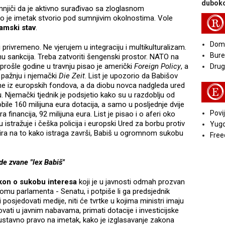
duboko
iči da je aktivno surađivao sa zloglasnom
 je imetak stvorio pod sumnjivim okolnostima. Vole
R
slamski stav
.
Doma
i privremeno. Ne vjerujem u integraciju i multikulturalizam.
Bure
nu sankcija. Treba zatvoriti šengenski prostor. NATO na
 prošle godine u travnju pisao je američki
Foreign Policy
, a
Druga
 pažnju i njemački
Die Zeit
. List je upozorio da Babišov
june iz europskih fondova, a da diobu novca nadgleda ured
E
u. Njemački tjednik je podsjetio kako su u razdoblju od
ile 160 milijuna eura dotacija, a samo u posljednje dvije
Povij
 financija, 92 milijuna eura. List je pisao i o aferi oko
istražuje i češka policija i europski Ured za borbu protiv
Yugo
zira na to kako istraga završi, Babiš u ogromnom sukobu
Free
de zvane "lex Babiš"
kon o sukobu interesa
koji je u javnosti odmah prozvan
mu parlamenta - Senatu, i potpiše li ga predsjednik
sjedovati medije, niti će tvrtke u kojima ministri imaju
vati u javnim nabavama, primati dotacije i investicijske
 ustavno pravo na imetak, kako je izglasavanje zakona