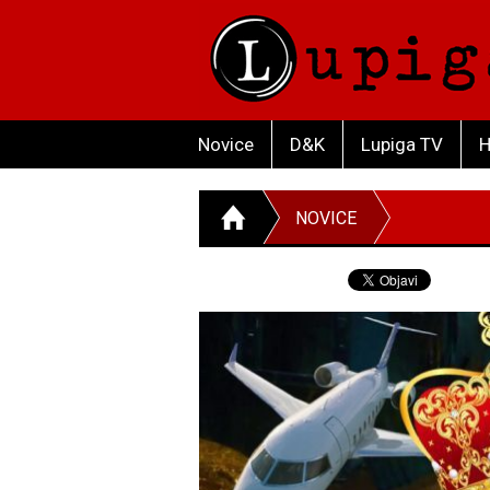
Novice
D&K
Lupiga TV
H
NOVICE