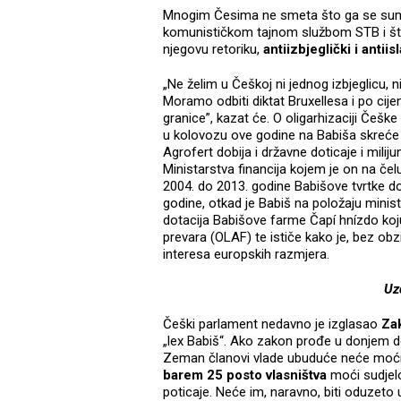
Mnogim Česima ne smeta što ga se sumnj
komunističkom tajnom službom STB i što
njegovu retoriku,
antiizbjeglički i antii
„Ne želim u Češkoj ni jednog izbjeglicu, n
Moramo odbiti diktat Bruxellesa i po cije
granice”, kazat će. O oligarhizaciji Češke
u kolovozu ove godine na Babiša skreće
Agrofert dobija i državne doticaje i mili
Ministarstva financija kojem je on na čel
2004. do 2013. godine Babišove tvrtke dob
godine, otkad je Babiš na položaju ministra
dotacija Babišove farme Čapí hnízdo koju 
prevara (OLAF) te ističe kako je, bez ob
interesa europskih razmjera.
Uz
Češki parlament nedavno je izglasao
Za
„lex Babiš“. Ako zakon prođe u donjem do
Zeman članovi vlade ubuduće neće moći po
barem 25 posto vlasništva
moći sudjelo
poticaje. Neće im, naravno, biti oduzeto