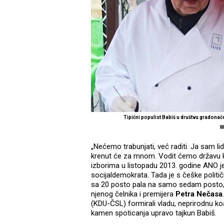
Tipični populist Babiš u društvu gradonače
W
„Nećemo trabunjati, već raditi. Ja sam lid
krenut će za mnom. Vodit ćemo državu kao
izborima u listopadu 2013. godine ANO j
socijaldemokrata. Tada je s češke polit
sa 20 posto pala na samo sedam posto, i
njenog čelnika i premijera
Petra Nečasa
(KDU-ČSL) formirali vladu, neprirodnu koa
kamen spoticanja upravo tajkun Babiš.