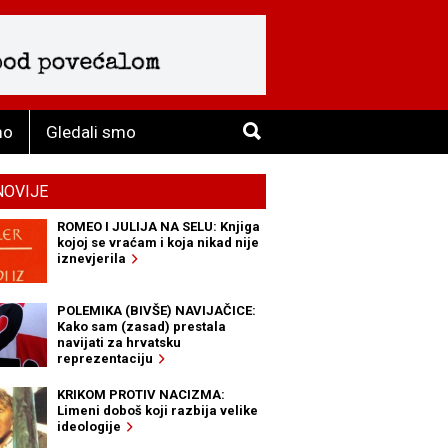
mo
Gledali smo
NOVIJE
ROMEO I JULIJA NA SELU: Knjiga
kojoj se vraćam i koja nikad nije
iznevjerila
POLEMIKA (BIVŠE) NAVIJAČICE:
Kako sam (zasad) prestala
navijati za hrvatsku
reprezentaciju
KRIKOM PROTIV NACIZMA:
Limeni doboš koji razbija velike
ideologije