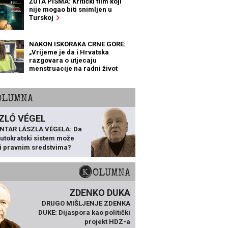
ŽUTA PISMA: Kritički film koji
nije mogao biti snimljen u
Turskoj
NAKON ISKORAKA CRNE GORE:
„Vrijeme je da i Hrvatska
razgovara o utjecaju
menstruacije na radni život
žena“
KOLUMNA
ZLÓ VÉGEL
NTAR LÁSZLA VÉGELA: Da
 autokratski sistem može
ti pravnim sredstvima?
KOLUMNA
ZDENKO DUKA
DRUGO MIŠLJENJE ZDENKA
DUKE: Dijaspora kao politički
projekt HDZ-a