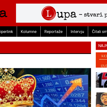
iperlink
Kolumne
Reportaže
Intervju
Čitali s
NAJ