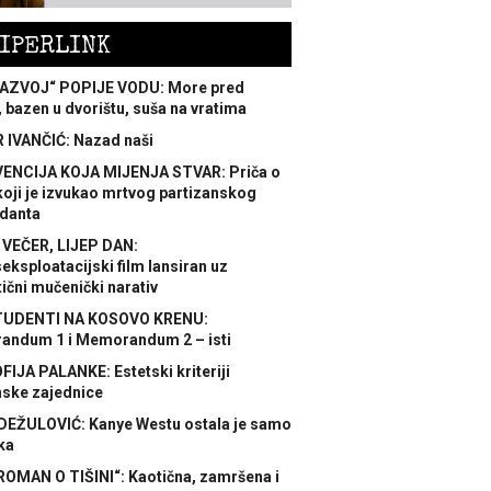
IPERLINK
AZVOJ“ POPIJE VODU: More pred
 bazen u dvorištu, suša na vratima
 IVANČIĆ: Nazad naši
ENCIJA KOJA MIJENJA STVAR: Priča o
koji je izvukao mrtvog partizanskog
danta
 VEČER, LIJEP DAN:
ksploatacijski film lansiran uz
ični mučenički narativ
TUDENTI NA KOSOVO KRENU:
ndum 1 i Memorandum 2 – isti
FIJA PALANKE: Estetski kriteriji
nske zajednice
DEŽULOVIĆ: Kanye Westu ostala je samo
ka
ROMAN O TIŠINI“: Kaotična, zamršena i