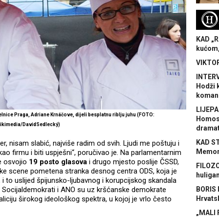
H
KAD „R
kućom,
VIKTOR
INTERV
Hodži 
koman
LIJEPA
lnice Praga, Adriane Krnáčove, dijeli besplatnu riblju juhu (FOTO:
Homose
ikimedia/DavidSedlecký)
dramat
KAD S
er, nisam slabić, najviše radim od svih. Ljudi me poštuju i
Memora
 firmu i biti uspješni“, poručivao je. Na parlamentarnim
e osvojio
19 posto glasova
i drugo mjesto poslije ČSSD,
FILOZO
ičke scene pometena stranka desnog centra ODS, koja je
huliga
 to uslijed špijunsko-ljubavnog i korupcijskog skandala
. Socijaldemokrati i ANO su uz kršćanske demokrate
BORIS 
liciju širokog ideološkog spektra, u kojoj je vrlo često
Hrvats
„MALI 