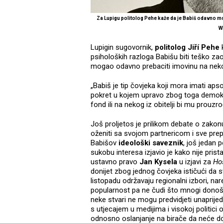
Za Lupigu politolog Pehe kaže da je Babiš odavno
m
W
Lupigin sugovornik,
politolog Jiří Pehe
k
psiholoških razloga Babišu biti teško zaob
mogao odavno prebaciti imovinu na nekog b
„Babiš je tip čovjeka koji mora imati apsol
pokret u kojem upravo zbog toga demokra
fond ili na nekog iz obitelji bi mu prou
Još proljetos je prilikom debate o zakon
oženiti sa svojom partnericom i sve prep
Babišov
ideološki saveznik
, još jedan 
sukobu interesa izjavio je kako nije pris
ustavno pravo
Jan Kysela
u izjavi za
Ho
donijet zbog jednog čovjeka ističući da
listopadu održavaju regionalni izbori, na
popularnost pa ne čudi što mnogi donoš
neke stvari ne mogu predvidjeti unaprij
s utjecajem u medijima i visokoj politici 
odnosno oslanjanje na birače da neće do