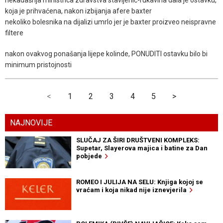
nekadašnja ministrica zdravstva stavljenić-rukavina dala je ostavku,
koja je prihvaćena, nakon izbijanja afere baxter
nekoliko bolesnika na dijalizi umrlo jer je baxter proizveo neispravne
filtere
nakon ovakvog ponašanja lijepe kolinde, PONUDITI ostavku bilo bi
minimum pristojnosti
<
1
2
3
4
5
>
NAJNOVIJE
SLUČAJ ZA ŠIRI DRUŠTVENI KOMPLEKS:
Supetar, Slayerova majica i batine za Dan
pobjede
ROMEO I JULIJA NA SELU: Knjiga kojoj se
vraćam i koja nikad nije iznevjerila