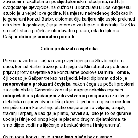
završenim fakultetima i poslijediplomskim studijima, roditelji
dvogodišnje djevojčice, na dužnost u konzulatu u Los Angelesu
stupio je u veljači ove godine. Na mjestu nadređenog dočekao ih
je generalni konzul Barbir, diplomat čiju karijeru nije uspio prekinuti
niti slom Jugoslavije, čije je interese zastupao u Australiji. Tek što
su našli stan i počeli se uhodavati u posao, mladi diplomat
Gašpar
dobio je amoralnu ponudu
.
Odbio prokazati savjetnika
Prema navodima Gašparevog svjedočenja na Službeničkom
sudu, konzul Barbir tražio je od njega da Ministarstvu podnese
prijavu protiv savjetnika za konzularne poslove
Damira Tomke
,
čiji posao je Gašpar trebao naslijediti. Mladi diplomat
odbio je
neopravdano prokazati čovjeka
, nakon čega su počeli problemi
za cijelu obitelj. Generalni konzul je najprije nekoliko mjeseci
odugovlačio s plaćanjem zdravstvenog osiguranja
za dvoje
djelatnika i njihovu dvogodišnju kćer. U jednom dopisu ministrici
oni pišu da im konzul nije platio osiguranje za veljaču, ožujak,
travanj i srpanj, a kad ga je platio, naveli su, "bilo je to osiguranje
upola jeftinije od onog koje je plaćeno drugim djelatnicima, te
smo dijete vodili na liječenje s beskućnicima i imigrantima".
Osim toga, konzul im je
umanjivao plaće
bez pisanog