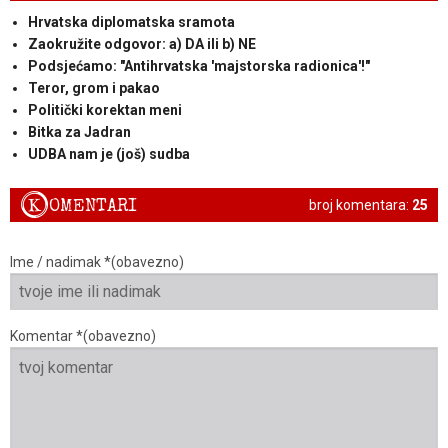
Hrvatska diplomatska sramota
Zaokružite odgovor: a) DA ili b) NE
Podsjećamo: "Antihrvatska 'majstorska radionica'!"
Teror, grom i pakao
Politički korektan meni
Bitka za Jadran
UDBA nam je (još) sudba
K
OMENTARI
broj komentara:
25
Ime / nadimak *(obavezno)
Komentar *(obavezno)