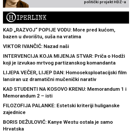
politički projekt HDZ-a
H
IPERLINK
KAD „RAZVOJ“ POPIJE VODU: More pred kućom,
bazen u dvorištu, suša na vratima
VIKTOR IVANČIĆ: Nazad naši
INTERVENCIJA KOJA MIJENJA STVAR: Priča o Hodži
koji je izvukao mrtvog partizanskog komandanta
LIJEPA VEČER, LIJEP DAN: Homoseksploatacijski film
lansiran uz dramatični mučenički narativ
KAD STUDENTI NA KOSOVO KRENU: Memorandum 1 i
Memorandum 2 – isti
FILOZOFIJA PALANKE: Estetski kriteriji huliganske
zajednice
BORIS DEŽULOVIĆ: Kanye Westu ostala je samo
Hrvatska