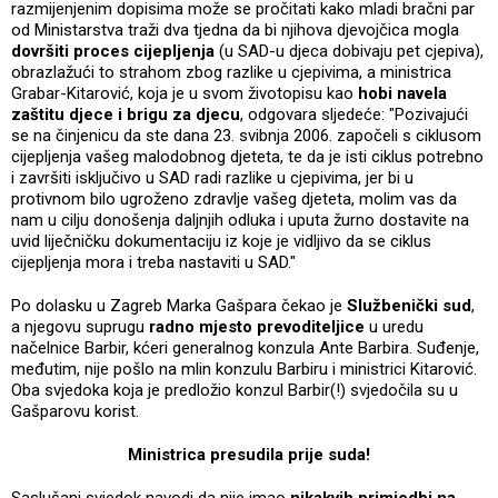
razmijenjenim dopisima može se pročitati kako mladi bračni par
od Ministarstva traži dva tjedna da bi njihova djevojčica mogla
dovršiti proces cijepljenja
(u SAD-u djeca dobivaju pet cjepiva),
obrazlažući to strahom zbog razlike u cjepivima, a ministrica
Grabar-Kitarović, koja je u svom životopisu kao
hobi navela
zaštitu djece i brigu za djecu
, odgovara sljedeće: "Pozivajući
se na činjenicu da ste dana 23. svibnja 2006. započeli s ciklusom
cijepljenja vašeg malodobnog djeteta, te da je isti ciklus potrebno
i završiti isključivo u SAD radi razlike u cjepivima, jer bi u
protivnom bilo ugroženo zdravlje vašeg djeteta, molim vas da
nam u cilju donošenja daljnjih odluka i uputa žurno dostavite na
uvid liječničku dokumentaciju iz koje je vidljivo da se ciklus
cijepljenja mora i treba nastaviti u SAD."
Po dolasku u Zagreb Marka Gašpara čekao je
Službenički sud
,
a njegovu suprugu
radno mjesto prevoditeljice
u uredu
načelnice Barbir, kćeri generalnog konzula Ante Barbira. Suđenje,
međutim, nije pošlo na mlin konzulu Barbiru i ministrici Kitarović.
Oba svjedoka koja je predložio konzul Barbir(!) svjedočila su u
Gašparovu korist.
Ministrica presudila prije suda!
Saslušani svjedok navodi da nije imao
nikakvih primjedbi na