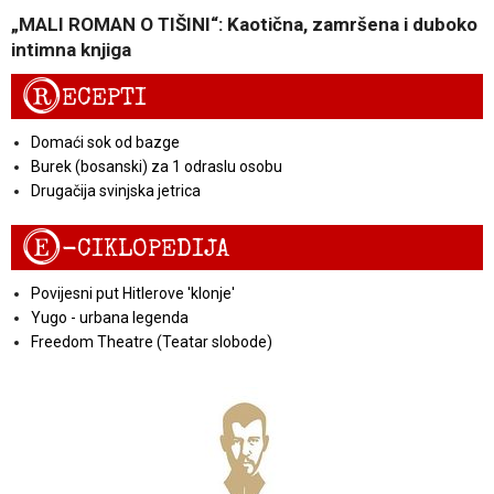
„MALI ROMAN O TIŠINI“: Kaotična, zamršena i duboko
intimna knjiga
R
ECEPTI
Domaći sok od bazge
Burek (bosanski) za 1 odraslu osobu
Drugačija svinjska jetrica
E
-CIKLOPEDIJA
Povijesni put Hitlerove 'klonje'
Yugo - urbana legenda
Freedom Theatre (Teatar slobode)