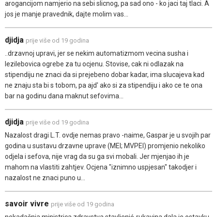
arogancijom namjerio na sebi slicnog, pa sad ono - ko jaci taj tlaci. A
jos je manje pravednik, dajte molim vas...
djidja
prije više od 19 godina
..drzavnoj upravi, jer se nekim automatizmom vecina susha i
lezilebovica ogrebe za tu ocjenu. Stovise, cak ni odlazak na
stipendiju ne znaci da si prejebeno dobar kadar, ima slucajeva kad
ne znaju sta bi s tobom, pa ajd' ako si za stipendiju i ako ce te ona
bar na godinu dana maknut sefovima...
djidja
prije više od 19 godina
Nazalost dragi L.T. ovdje nemas pravo -naime, Gaspar je u svojih par
godina u sustavu drzavne uprave (MEI; MVPEI) promjenio nekoliko
odjela i sefova, nije vrag da su ga svi mobali. Jer mjenjao ih je
mahom na vlastiti zahtjev. Ocjena "iznimno uspjesan" takodjer i
nazalost ne znaci puno u...
savoir vivre
prije više od 19 godina