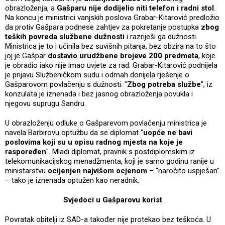
obrazloženja, a
Gašparu nije dodijelio niti telefon i radni stol
.
Na koncu je ministrici vanjskih poslova Grabar-Kitarović predložio
da protiv Gašpara podnese zahtjev za pokretanje postupka
zbog
teških povreda službene dužnosti
i razriješi ga dužnosti.
Ministrica je to i učinila bez suvišnih pitanja, bez obzira na to što
joj je Gašpar
dostavio urudžbene brojeve 200 predmeta
, koje
je obradio iako nije imao uvjete za rad. Grabar-Kitarović podnijela
je prijavu Službeničkom sudu i odmah donijela rješenje o
Gašparovom povlačenju s dužnosti. "
Zbog potreba službe
", iz
konzulata je iznenada i bez jasnog obrazloženja povukla i
njegovu suprugu Sandru.
U obrazloženju odluke o Gašparevom povlačenju ministrica je
navela Barbirovu optužbu da se diplomat "
uopće ne bavi
poslovima koji su u opisu radnog mjesta na koje je
raspoređen
". Mladi diplomat, pravnik s postdiplomskim iz
telekomunikacijskog menadžmenta, koji je samo godinu ranije u
ministarstvu
ocijenjen najvišom ocjenom
– "naročito uspješan"
– tako je iznenada optužen kao neradnik.
Svjedoci u Gašparovu korist
Povratak obitelji iz SAD-a također nije protekao bez teškoća. U