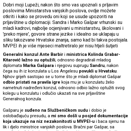
Dobri moji Lupeži, nakon što smo vas upoznali s prljavim
poslovima Ministarstva vanjskih poslova, ovdje možete
otkriti i kako se provedu oni koji se usude upozoriti na
prljavštine u diplomaciji. Sandra i Marko Gašpar vrhunski su
mladi kadrovi, najbolje ocjenjivani u ministarstvu, školovani i
'preko mjere', govore strane jezike i idealno se uklapaju u
sliku takozvane Hrvatske znanja, samo kad bi takva postojala.
MVPEI ih je više mjeseci maltretiralo jer nisu htjeli šutjeti
Generalni konzul Ante Barbir
i
ministrica Kolinda Grabar-
Kitarović
lažno su optužili
, odnosno degradirali mladog
diplomata
Marka Gašpara
i njegovu suprugu
Sandru
, nakon
čega su ih iz konzulata u Los Angelesu
povukli u Hrvatsku
.
Njihov grijeh sastojao se u tome što je mladi diplomat Gašpar
odbio pristati na pravila igre
koja mu je u konzulatu želio
nametnuti nadređeni konzul, odnosno odbio lažno optužiti svog
kolegu u konzulatu i odlučio ukazati na sve prljavštine
Generalnog konzula.
Gašparu je
suđeno na Službeničkom sudu
i dobio je
oslobađajuću presudu, a
mi smo došli u posjed dokumentacije
koja ukazuje na niz nezakonitosti u MVPEI-u
i baca sjenu na
lik i djelo ministrice vanjskih poslova. Bračni par Gašpar, sa