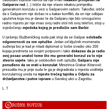
Gašparov rad
. (...) Ističe da nije stavio nikakvu primjedbu
generalnom konzulu u vezi s Gašparovim radom. Također, ističe
da s Gašparom nije došao ni u kakav konflikt, da on nije odbijao
uputstva koja mu je davao te da Gašparu nije bilo omogućeno
radno mjesto jer nije imao svoj radni stol niti svoj telefon, stoji u
svjedočenju
svjedoka kojeg je predložio sam Barbir
.
U rješenju Službeničkog suda pak stoji da se Gašpar
oslobađa
odgovornosti za sve optužbe
. Jedan od ključnih momenata
suđenja bio je kad je mladi diplomat iz torbe izvadio oko 200
kopija predmeta sa svojim potpisom i tako
dokazao da je radio
svoj posao unatoč tome što mu generalni konzul za to nije
stvorio uvjete
. Iako je oslobođen svih optužbi,
Gašparu nije
ponuđeno da se vrati u konzulat
. Ministrica Grabar-Kitarović
presudila mu je prije suda te ga je degradirala s mjesta voditelja
konzularnog ureda na
mjesto trećeg tajnika u Odjelu za
državljanstva i putne isprave
u Savskoj ulici u Zagrebu.
L. T.
S
RODNE NOVICE