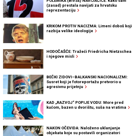
POLEMIKA (BIVŠE) NAVIJAČICE: Kako sam
(zasad) prestala navijati za hrvatsku
reprezentaciju
KRIKOM PROTIV NACIZMA: Limeni doboš koji
razbija velike ideologije
HODOČAŠĆE: Tražeći Friedricha Nietzschea
i njegove misli
BEČKI ZIDOVI–BALKANSKI NACIONALIZMI:
Susret koji je fotoreportažu pretvorio u
agresivnu prijetnju
KAD „RAZVOJ“ POPIJE VODU: More pred
kućom, bazen u dvorištu, suša na vratima
NAKON OČEVIDA: Naloženo uklanjanje
objekata koje su postavili organizatori