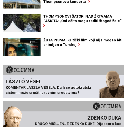
Thompsonova koncerta
THOMPSONOVI ŠATORI NAD ŽRTVAMA
FAŠISTA: „Oni očito mogu raditi štogod žele“
ŽUTA PISMA: Kritički film koji nije mogao biti
snimljen u Turskoj
KOLUMNA
LÁSZLÓ VÉGEL
KOMENTAR LÁSZLA VÉGELA: Da li se autokratski
sistem može srušiti pravnim sredstvima?
KOLUMNA
ZDENKO DUKA
DRUGO MIŠLJENJE ZDENKA DUKE: Dijaspora kao