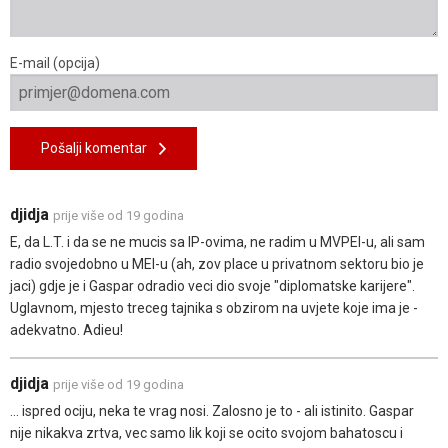
E-mail (opcija)
Pošalji komentar
djidja
prije više od 19 godina
E, da L.T. i da se ne mucis sa IP-ovima, ne radim u MVPEI-u, ali sam
radio svojedobno u MEI-u (ah, zov place u privatnom sektoru bio je
jaci) gdje je i Gaspar odradio veci dio svoje "diplomatske karijere".
Uglavnom, mjesto treceg tajnika s obzirom na uvjete koje ima je -
adekvatno. Adieu!
djidja
prije više od 19 godina
... ispred ociju, neka te vrag nosi. Zalosno je to - ali istinito. Gaspar
nije nikakva zrtva, vec samo lik koji se ocito svojom bahatoscu i