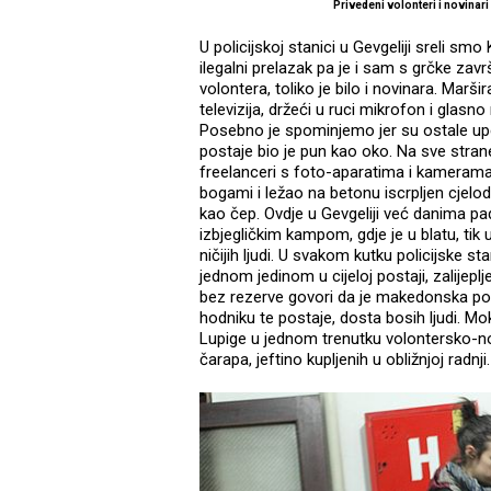
Privedeni volonteri i novinar
U policijskoj stanici u Gevgeliji sreli s
ilegalni prelazak pa je i sam s grčke zavr
volontera, toliko je bilo i novinara. Marši
televizija, držeći u ruci mikrofon i glas
Posebno je spominjemo jer su ostale upeč
postaje bio je pun kao oko. Na sve strane 
freelanceri s foto-aparatima i kamerama, s
bogami i ležao na betonu iscrpljen cjelodn
kao čep. Ovdje u Gevgeliji već danima pa
izbjegličkim kampom, gdje je u blatu, tik 
ničijih ljudi. U svakom kutku policijske 
jednom jedinom u cijeloj postaji, zalijepl
bez rezerve govori da je makedonska poli
hodniku te postaje, dosta bosih ljudi. Mok
Lupige u jednom trenutku volontersko-nov
čarapa, jeftino kupljenih u obližnjoj radn