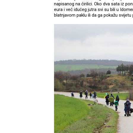
napisanog na ćirilici. Oko dva sata iz po
eura i već idućeg jutra svi su bili u Id
blatnjavom paklu ili da ga pokažu svijetu p