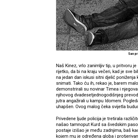
San p
Naš Kinez, vrlo zanimljiv tip, u pritvoru 
rijetko, da bi na kraju večeri, kad je sve 
na jedan dan iskusi sitni djelić poniženj
snimati. Tako ću ih, rekao je, barem malo
demonstrirali su novinar Timea i njegova f
njihovog dvadesetjednogodišnjeg prevodite
jutra angažirali u kampu Idomeni. Pogleda
uhapšen. Ovog malog čeka svijetla bu
Privedene ljude policija je tretirala razli
našao tamnoput Kurd sa švedskim pasošem
postaje izišao je među zadnjima, baš kao
kojem mu je određena globa i protjerivanj