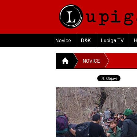
Novice
D&K
Lupiga TV
H
NOVICE