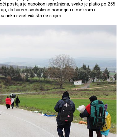
noći postaja je napokon ispražnjena, svako je platio po 255
omeniju, da barem simbolično pomognu u mokrom i
a neka svijet vidi šta će s njim.