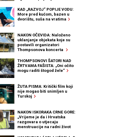
KAD „RAZVOJ“ POPIJE VODU:
More pred kućom, bazen u
dvorištu, suša na vratima
NAKON OČEVIDA: Naloženo
uklanjanje objekata koje su
postavili organizatori
Thompsonova koncerta
THOMPSONOVI ŠATORI NAD
ŽRTVAMA FAŠISTA: „Oni očito
mogu raditi štogod žele“
ŽUTA PISMA: Kritički film koji
nije mogao biti snimljen u
Turskoj
NAKON ISKORAKA CRNE GORE:
„Vrijeme je da i Hrvatska
razgovara o utjecaju
menstruacije na radni život
žena“