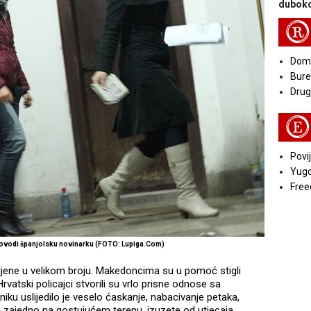
duboko
R
Doma
Bure
Druga
E
Povij
Yugo
Free
provodi španjolsku novinarku (FOTO: Lupiga.Com)
pljene u velikom broju. Makedoncima su u pomoć stigli
 Hrvatski policajci stvorili su vrlo prisne odnose sa
niku uslijedilo je veselo ćaskanje, nabacivanje petaka,
djeti zajedno na gostujućem terenu, izuzete od utjecaja