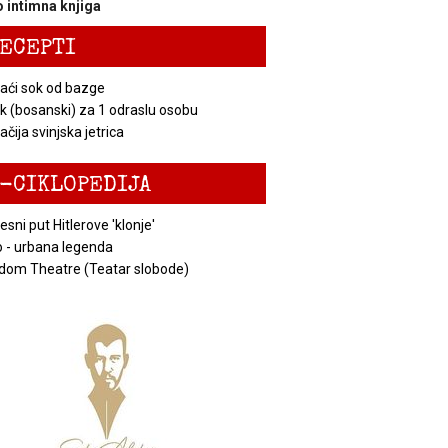
 intimna knjiga
ECEPTI
ći sok od bazge
k (bosanski) za 1 odraslu osobu
čija svinjska jetrica
-CIKLOPEDIJA
esni put Hitlerove 'klonje'
 - urbana legenda
dom Theatre (Teatar slobode)