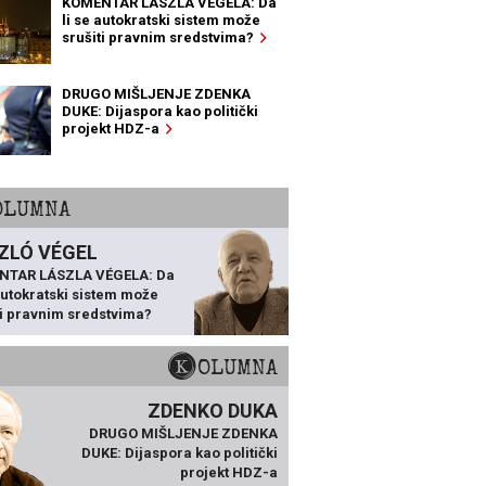
KOMENTAR LÁSZLA VÉGELA: Da
li se autokratski sistem može
srušiti pravnim sredstvima?
DRUGO MIŠLJENJE ZDENKA
DUKE: Dijaspora kao politički
projekt HDZ-a
KOLUMNA
ZLÓ VÉGEL
NTAR LÁSZLA VÉGELA: Da
 autokratski sistem može
ti pravnim sredstvima?
KOLUMNA
ZDENKO DUKA
DRUGO MIŠLJENJE ZDENKA
DUKE: Dijaspora kao politički
projekt HDZ-a