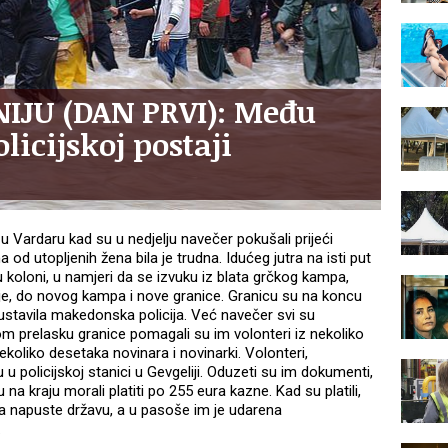
IJU (DAN PRVI): Među
icijskoj postaji
 u Vardaru kad su u nedjelju navečer pokušali prijeći
od utopljenih žena bila je trudna. Idućeg jutra na isti put
i u koloni, u namjeri da se izvuku iz blata grčkog kampa,
je, do novog kampa i nove granice. Granicu su na koncu
zaustavila makedonska policija. Već navečer svi su
m prelasku granice pomagali su im volonteri iz nekoliko
ekoliko desetaka novinara i novinarki. Volonteri,
u u policijskoj stanici u Gevgeliji. Oduzeti su im dokumenti,
u na kraju morali platiti po 255 eura kazne. Kad su platili,
da napuste državu, a u pasoše im je udarena
.