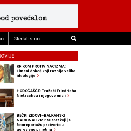
mo
Gledali smo
NOVIJE
KRIKOM PROTIV NACIZMA:
Limeni doboš koji razbija velike
ideologije
HODOČAŠĆE: Tražeći Friedricha
Nietzschea i njegove misli
BEČKI ZIDOVI–BALKANSKI
NACIONALIZMI: Susret koji je
fotoreportažu pretvorio u
agresivnu prijetnju