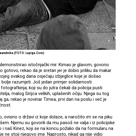
ravednika (FOTO: Lupiga.Com)
je demonstrirao istočnjački mir. Kimao je glavom, govorio
bilo gotovo, rekao da je sretan jer je dobio priliku da makar
a kojeg svakog dana osjećaju izbjeglice koje je došao
 bolje razumjeti. Još jedan primjer solidarnosti
otografkinja, koji su do jutra čekali da policija pusti
lja, malog Sirijca velikih, uplašenih očiju. Njega su tog
j ga, rekao je novinar Timea, prvi dan na poslu i već je
dućnost.
čito, ovisno o državi iz koje dolaze, a naročito im se na piku
. Njemu su govorili da mu pasoš ne valja i iz policijske
 i naš Kinez, koji se na koncu požalio da na formularu na
e ne stoji njegovo ime. Naprosto, nikad ga nije vidio