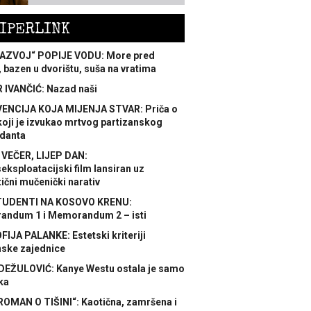
IPERLINK
AZVOJ“ POPIJE VODU: More pred
 bazen u dvorištu, suša na vratima
 IVANČIĆ: Nazad naši
ENCIJA KOJA MIJENJA STVAR: Priča o
koji je izvukao mrtvog partizanskog
danta
 VEČER, LIJEP DAN:
ksploatacijski film lansiran uz
ični mučenički narativ
TUDENTI NA KOSOVO KRENU:
ndum 1 i Memorandum 2 – isti
FIJA PALANKE: Estetski kriteriji
nske zajednice
DEŽULOVIĆ: Kanye Westu ostala je samo
ka
ROMAN O TIŠINI“: Kaotična, zamršena i