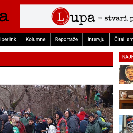
iperlink
Kolumne
Reportaže
Intervju
Čitali s
NAJ