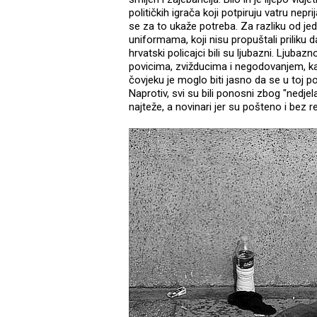
političkih igrača koji potpiruju vatru nepr
se za to ukaže potreba. Za razliku od j
uniformama, koji nisu propuštali priliku d
hrvatski policajci bili su ljubazni. Ljub
povicima, zvižducima i negodovanjem, kako
čovjeku je moglo biti jasno da se u toj pos
Naprotiv, svi su bili ponosni zbog "nedjela
najteže, a novinari jer su pošteno i bez r