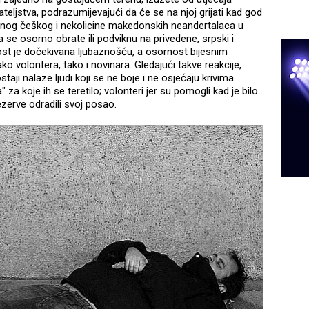
ijateljstva, podrazumijevajući da će se na njoj grijati kad god
ednog češkog i nekolicine makedonskih neandertalaca u
a se osorno obrate ili podviknu na privedene, srpski i
aznost je dočekivana ljubaznošću, a osornost bijesnim
 volontera, tako i novinara. Gledajući takve reakcije,
taji nalaze ljudi koji se ne boje i ne osjećaju krivima.
" za koje ih se teretilo; volonteri jer su pomogli kad je bilo
ezerve odradili svoj posao.