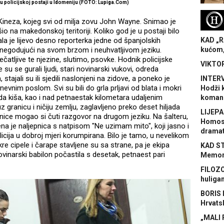
i u policijskoj postaji u Idomeniju (FOTO: Lupiga.Com)
H
mo Kineza, kojeg svi od milja zovu John Wayne. Snimao je
šio na makedonskoj teritoriji. Koliko god je u postaji bilo
rala je lijevo desno reporterka jedne od španjolskih
KAD „R
no negodujući na svom brzom i neuhvatljivom jeziku.
kućom,
atljive te njezine, slutimo, psovke. Hodnik policijske
VIKTOR
su se gurali ljudi, stari novinarski vukovi, odreda
tajali su ili sjedili naslonjeni na zidove, a poneko je
INTERV
evnim poslom. Svi su bili do grla prljavi od blata i mokri
Hodži 
da kiša, kao i nad petnaestak kilometara udaljenim
koman
uz granicu i ničiju zemlju, zaglavljeno preko deset hiljada
LIJEPA
stanice mogao si čuti razgovor na drugom jeziku. Na šalteru,
Homose
jena je naljepnica s natpisom "Ne uzimam mito", koji jasno i
dramat
cija u dobroj mjeri korumpirana. Bilo je tamo, u nevelikom
re cipele i čarape stavljene su sa strane, pa je ekipa
KAD S
inarski babilon počastila s desetak, petnaest pari
Memora
ji.
FILOZO
huliga
BORIS 
Hrvats
„MALI 