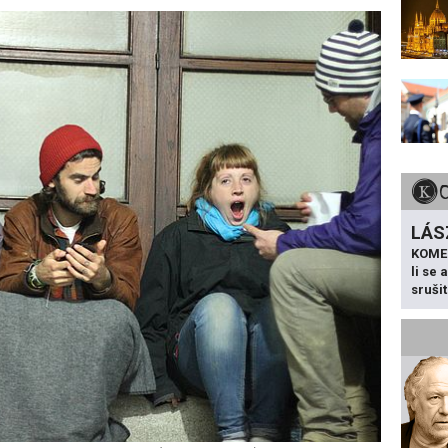
LÁS
KOME
li se
sruši