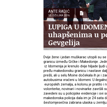
ANTE RADIĆ
15. OŽUJKA 2016.
LUPIGA U IDOMEN
uhapšenima u pol
Gevgelija
Dvije žene i jedan muškarac utopili su se
granicu između Grčke i Makedonije. Jedna 
iz Idomenija je krenulo dvije hiljade ljud
pređu makedonsku granicu i nastave dal
prešli, ali u selu Moine dočekala ih je i 
autobusima vraćeni u Idomeni. U ilegalno
europskih zemalja, a kolonu je pratilo i n
volonterke, novinari i novinarke završili s
zavedeni su u policijske evidencije i svi s
makedonska policija dala im je 24 sata 
šestomjesečna zabrana ulaska u zemlju