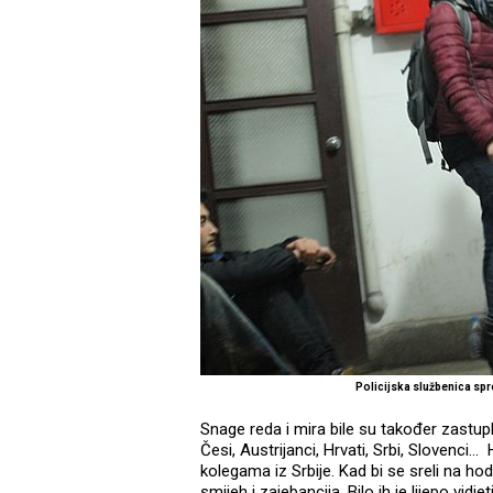
Policijska službenica s
Snage reda i mira bile su također zastu
Česi, Austrijanci, Hrvati, Srbi, Slovenci...
kolegama iz Srbije. Kad bi se sreli na hod
smijeh i zajebancija. Bilo ih je lijepo vi