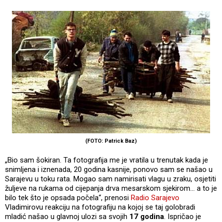
(FOTO: Patrick Baz)
„Bio sam šokiran. Ta fotografija me je vratila u trenutak kada je
snimljena i iznenada, 20 godina kasnije, ponovo sam se našao u
Sarajevu u toku rata. Mogao sam namirisati vlagu u zraku, osjetiti
žuljeve na rukama od cijepanja drva mesarskom sjekirom... a to je
bilo tek što je opsada počela“, prenosi
Radio Sarajevo
Vladimirovu reakciju na fotografiju na kojoj se taj golobradi
mladić našao u glavnoj ulozi sa svojih
17 godina
. Ispričao je