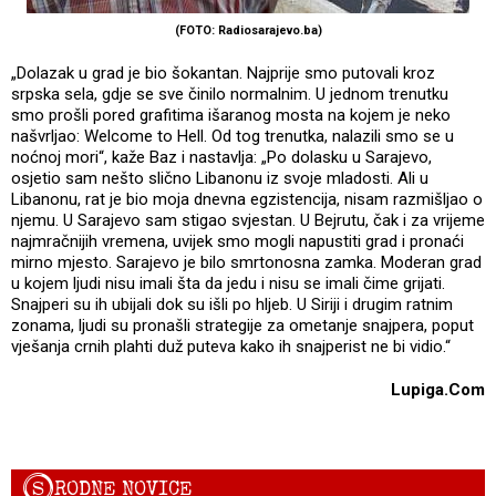
(FOTO: Radiosarajevo.ba)
„Dolazak u grad je bio šokantan. Najprije smo putovali kroz
srpska sela, gdje se sve činilo normalnim. U jednom trenutku
smo prošli pored grafitima išaranog mosta na kojem je neko
našvrljao: Welcome to Hell. Od tog trenutka, nalazili smo se u
noćnoj mori“, kaže Baz i nastavlja: „Po dolasku u Sarajevo,
osjetio sam nešto slično Libanonu iz svoje mladosti. Ali u
Libanonu, rat je bio moja dnevna egzistencija, nisam razmišljao o
njemu. U Sarajevo sam stigao svjestan. U Bejrutu, čak i za vrijeme
najmračnijih vremena, uvijek smo mogli napustiti grad i pronaći
mirno mjesto. Sarajevo je bilo smrtonosna zamka. Moderan grad
u kojem ljudi nisu imali šta da jedu i nisu se imali čime grijati.
Snajperi su ih ubijali dok su išli po hljeb. U Siriji i drugim ratnim
zonama, ljudi su pronašli strategije za ometanje snajpera, poput
vješanja crnih plahti duž puteva kako ih snajperist ne bi vidio.“
Lupiga.Com
S
RODNE NOVICE