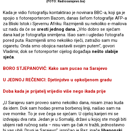
(FOTO: Radiosarajevo.ba)
Kada je vidio fotografiju kontaktirao je novinara BBC-a, koji ga je
spojio s fotoreporterom Bazom, danas šefom fotografije AFP-a
za Bliski Istok i Sjevernu Afriku. Razmijenili su nekoliko e-mailova
uz nadu da će se
sresti jednog dana
. „Vrlo dobro se sjećam
dana kad je fotografija snimljena. Išao sam i ugledao fotografa
pored puta. Razmijenili smo nekoliko riječi, zatražio sam mu
cigaretu. Onda smo obojica nastavili svojim putem“, govori
Vladimir, dok se fotoreporter cijelog događaja
nešto slabije
sjeća
.
BORO STJEPANOVIĆ: Kako sam pucao na Sarajevo
U JEDNOJ REČENICI: Djetinjstvo u opkoljenom gradu
Doba kada je prijatelj vrijedio više nego ikada prije
„U Sarajevu sam proveo samo nekoliko dana, nisam znao kuda
da idem. Dok sam hodao prema borbenoj liniji, naišao sam na
ove momke. To je sve čega se sjećam. U cijeloj karijeri mi se
izdvajaju dva rata. Jedan je u Somaliji, državi u kojoj ste mogli biti
ubijeni radi ručnog sata – nisu vam ga čak ni tražili, jednostavno
bi vas ubili. Drugi je Sarajevo“, ispričao je Baz, inače
libanonski