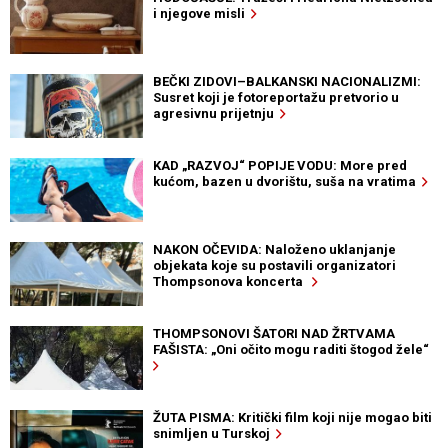
i njegove misli
BEČKI ZIDOVI–BALKANSKI NACIONALIZMI:
Susret koji je fotoreportažu pretvorio u
agresivnu prijetnju
KAD „RAZVOJ“ POPIJE VODU: More pred
kućom, bazen u dvorištu, suša na vratima
NAKON OČEVIDA: Naloženo uklanjanje
objekata koje su postavili organizatori
Thompsonova koncerta
THOMPSONOVI ŠATORI NAD ŽRTVAMA
FAŠISTA: „Oni očito mogu raditi štogod žele“
ŽUTA PISMA: Kritički film koji nije mogao biti
snimljen u Turskoj