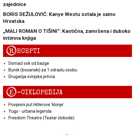
zajednice
BORIS DEŽULOVIĆ: Kanye Westu ostala je samo
Hrvatska
„MALI ROMAN O TIŠINI“: Kaotična, zamršena i duboko
intimna knjiga
R
ECEPTI
Domaći sok od bazge
Burek (bosanski) za 1 odraslu osobu
Drugačija svinjska jetrica
E
-CIKLOPEDIJA
Povijesni put Hitlerove 'klonje'
Yugo - urbana legenda
Freedom Theatre (Teatar slobode)