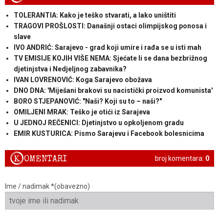
TOLERANTIA: Kako je teško stvarati, a lako uništiti
TRAGOVI PROŠLOSTI: Današnji ostaci olimpijskog ponosa i
slave
IVO ANDRIĆ: Sarajevo - grad koji umire i rađa se u isti mah
TV EMISIJE KOJIH VIŠE NEMA: Sjećate li se dana bezbrižnog
djetinjstva i Nedjeljnog zabavnika?
IVAN LOVRENOVIĆ: Koga Sarajevo obožava
DNO DNA: 'Miješani brakovi su nacistički proizvod komunista'
BORO STJEPANOVIĆ: "Naši? Koji su to – naši?"
OMILJENI MRAK: Teško je otići iz Sarajeva
U JEDNOJ REČENICI: Djetinjstvo u opkoljenom gradu
EMIR KUSTURICA: Pismo Sarajevu i Facebook bolesnicima
K
OMENTARI
broj komentara:
0
Ime / nadimak *(obavezno)