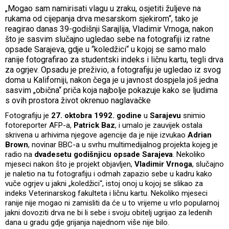
„Mogao sam namirisati vlagu u zraku, osjetiti žuljeve na
rukama od cijepanja drva mesarskom sjekirom“, tako je
reagirao danas 39-godišnji Sarajlija, Vladimir Vrnoga, nakon
što je sasvim slučajno ugledao sebe na fotografiji iz ratne
opsade Sarajeva, gdje u “koledžici“ u kojoj se samo malo
ranije fotografirao za studentski indeks i ličnu kartu, tegli drva
za ogrjev. Opsadu je preživio, a fotografiju je ugledao iz svog
doma u Kaliforniji, nakon čega je u javnost dospjela još jedna
sasvim „obična“ priča koja najbolje pokazuje kako se ljudima
s ovih prostora život okrenuo naglavačke
Fotografiju je
27. oktobra 1992. godine
u
Sarajevu
snimio
fotoreporter AFP-a,
Patrick Baz
, i umalo je zauvijek ostala
skrivena u arhivima njegove agencije da je nije izvukao
Adrian
Brown
, novinar BBC-a u svrhu multimedijalnog projekta kojeg je
radio na
dvadesetu godišnjicu opsade Sarajeva
. Nekoliko
mjeseci nakon što je projekt objavljen,
Vladimir Vrnoga
, slučajno
je naletio na tu fotografiju i odmah zapazio sebe u kadru kako
vuče ogrjev u jakni „koledžici“, istoj onoj u kojoj se slikao za
indeks Veterinarskog fakulteta i ličnu kartu. Nekoliko mjeseci
ranije nije mogao ni zamisliti da će u to vrijeme u vrlo popularnoj
jakni dovoziti drva ne bi li sebe i svoju obitelj ugrijao za ledenih
dana u gradu gdje grijanja najednom više nije bilo.