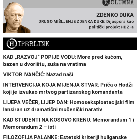
KOLUMNA
ZDENKO DUKA
DRUGO MIŠLJENJE ZDENKA DUKE: Dijaspora kao
politički projekt HDZ-a
H
IPERLINK
KAD „RAZVOJ“ POPIJE VODU: More pred kućom,
bazen u dvorištu, suša na vratima
VIKTOR IVANČIĆ: Nazad naši
INTERVENCIJA KOJA MIJENJA STVAR: Priča o Hodži
koji je izvukao mrtvog partizanskog komandanta
LIJEPA VEČER, LIJEP DAN: Homoseksploatacijski film
lansiran uz dramatični mučenički narativ
KAD STUDENTI NA KOSOVO KRENU: Memorandum 1 i
Memorandum 2 – isti
FILOZOFIJA PALANKE: Estetski kriteriji huliganske