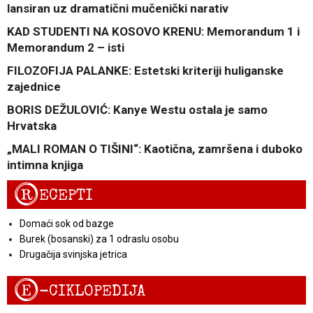
lansiran uz dramatični mučenički narativ
KAD STUDENTI NA KOSOVO KRENU: Memorandum 1 i
Memorandum 2 – isti
FILOZOFIJA PALANKE: Estetski kriteriji huliganske
zajednice
BORIS DEŽULOVIĆ: Kanye Westu ostala je samo
Hrvatska
„MALI ROMAN O TIŠINI“: Kaotična, zamršena i duboko
intimna knjiga
R
ECEPTI
Domaći sok od bazge
Burek (bosanski) za 1 odraslu osobu
Drugačija svinjska jetrica
E
-CIKLOPEDIJA