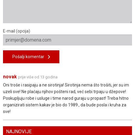
E-mail (opcija)
Pošalji komentar
novak
prije više od 13 godina
Oni troše i rasipaju a ne sirotinja! Sirotinja nema što trošiti, jer su im
uzeli sve! Ne plaćaju njihov pošteni rad, već sebi trpaju u džepove!
Poskupljuju robe i usluge i time narod guraju u propast! Treba hitno
organizirati sistem kakav je bio do 1989., da bude posla i kruha za
sve!
NAJNOVIJE