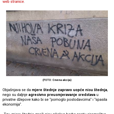
web stranice
.
(FOTO: Crvena akcija)
Objašnjava se da
mjere štednje zapravo uopće nisu štednja
,
nego su daljnje
agresivno preusmjeravanje sredstava
u
privatne džepove kako bi se "pomoglo poslodavcima" i "spasila
ekonomija".