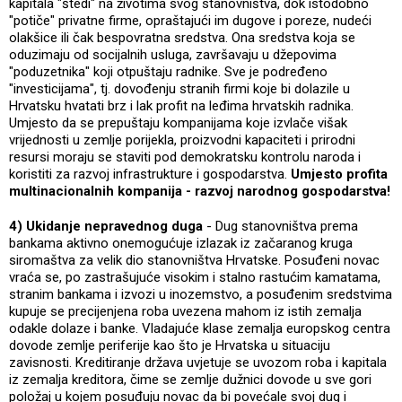
kapitala "štedi" na životima svog stanovništva, dok istodobno
"potiče" privatne firme, opraštajući im dugove i poreze, nudeći
olakšice ili čak bespovratna sredstva. Ona sredstva koja se
oduzimaju od socijalnih usluga, završavaju u džepovima
"poduzetnika" koji otpuštaju radnike. Sve je podređeno
"investicijama", tj. dovođenju stranih firmi koje bi dolazile u
Hrvatsku hvatati brz i lak profit na leđima hrvatskih radnika.
Umjesto da se prepuštaju kompanijama koje izvlače višak
vrijednosti u zemlje porijekla, proizvodni kapaciteti i prirodni
resursi moraju se staviti pod demokratsku kontrolu naroda i
koristiti za razvoj infrastrukture i gospodarstva.
Umjesto profita
multinacionalnih kompanija - razvoj narodnog gospodarstva!
4) Ukidanje nepravednog duga
- Dug stanovništva prema
bankama aktivno onemogućuje izlazak iz začaranog kruga
siromaštva za velik dio stanovništva Hrvatske. Posuđeni novac
vraća se, po zastrašujuće visokim i stalno rastućim kamatama,
stranim bankama i izvozi u inozemstvo, a posuđenim sredstvima
kupuje se precijenjena roba uvezena mahom iz istih zemalja
odakle dolaze i banke. Vladajuće klase zemalja europskog centra
dovode zemlje periferije kao što je Hrvatska u situaciju
zavisnosti. Kreditiranje država uvjetuje se uvozom roba i kapitala
iz zemalja kreditora, čime se zemlje dužnici dovode u sve gori
položaj u kojem posuđuju novac da bi povećale svoj dug i