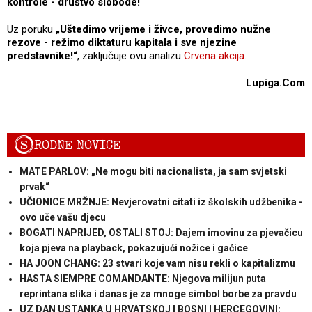
kontrole - društvo slobode!
Uz poruku
„Uštedimo vrijeme i živce, provedimo nužne
rezove - režimo diktaturu kapitala i sve njezine
predstavnike!“
, zaključuje ovu analizu
Crvena akcija
.
Lupiga.Com
S
RODNE NOVICE
MATE PARLOV: „Ne mogu biti nacionalista, ja sam svjetski
prvak“
UČIONICE MRŽNJE: Nevjerovatni citati iz školskih udžbenika -
ovo uče vašu djecu
BOGATI NAPRIJED, OSTALI STOJ: Dajem imovinu za pjevačicu
koja pjeva na playback, pokazujući nožice i gaćice
HA JOON CHANG: 23 stvari koje vam nisu rekli o kapitalizmu
HASTA SIEMPRE COMANDANTE: Njegova milijun puta
reprintana slika i danas je za mnoge simbol borbe za pravdu
UZ DAN USTANKA U HRVATSKOJ I BOSNI I HERCEGOVINI: