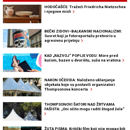
HODOČAŠĆE: Tražeći Friedricha Nietzschea
i njegove misli
BEČKI ZIDOVI–BALKANSKI NACIONALIZMI:
Susret koji je fotoreportažu pretvorio u
agresivnu prijetnju
KAD „RAZVOJ“ POPIJE VODU: More pred
kućom, bazen u dvorištu, suša na vratima
NAKON OČEVIDA: Naloženo uklanjanje
objekata koje su postavili organizatori
Thompsonova koncerta
THOMPSONOVI ŠATORI NAD ŽRTVAMA
FAŠISTA: „Oni očito mogu raditi štogod žele“
ŽUTA PISMA: Kritički film koji nije mogao biti