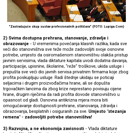
"Zastrašujuće skup sustav profesionalnih političara" (FOTO: Lupiga.Com)
2) Svima dostupna prehrana, stanovanje, zdravlje i
obrazovanje
- U vremenima povećanja klasnih razlika, kada sve
veći dio stanovništva sve teže može zadovoljiti svoje osnovne
potrebe, umjesto da osiromašenom stanovništvu olakša pristup
javnim servisima, vlada diktature kapitala uvodi dodatna davanja,
participacije, upisnine, školarine, "reže" troškove, ukida usluge i
prepušta sve veći dio javnih servisa privatnim firmama koje zbog
profita poskupljuju usluge. Radi štednje ukidaju se poticaji
seljacima i drugim proizvođačima hrane, ali se dopušta
trgovačkim lancima da zbog krize neprestano povisuju cijene
hrane, drugim riječima da radi profita dovode stanovništvo u
opasnost od gladi. Osnovna antikrizna mjera mora biti
omogućavanje dostupnosti prehrane, stanovanja, zdravlja i
obrazovanja, besplatnih i osiguranih za sve.
Umjesto "stezanja
remena" - zadovoljiti potrebe stanovništva!
3) Razvojna, a ne ekonomija zavisnosti
- Vlada diktature