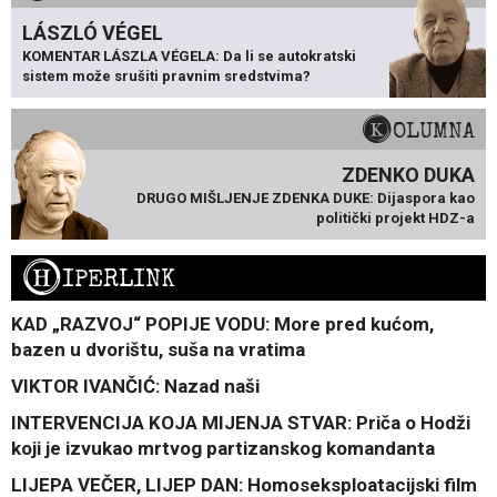
LÁSZLÓ VÉGEL
KOMENTAR LÁSZLA VÉGELA: Da li se autokratski
sistem može srušiti pravnim sredstvima?
KOLUMNA
ZDENKO DUKA
DRUGO MIŠLJENJE ZDENKA DUKE: Dijaspora kao
politički projekt HDZ-a
H
IPERLINK
KAD „RAZVOJ“ POPIJE VODU: More pred kućom,
bazen u dvorištu, suša na vratima
VIKTOR IVANČIĆ: Nazad naši
INTERVENCIJA KOJA MIJENJA STVAR: Priča o Hodži
koji je izvukao mrtvog partizanskog komandanta
LIJEPA VEČER, LIJEP DAN: Homoseksploatacijski film