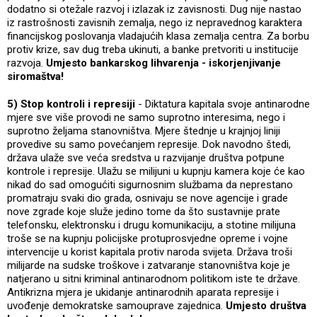
dodatno si otežale razvoj i izlazak iz zavisnosti. Dug nije nastao
iz rastrošnosti zavisnih zemalja, nego iz nepravednog karaktera
financijskog poslovanja vladajućih klasa zemalja centra. Za borbu
protiv krize, sav dug treba ukinuti, a banke pretvoriti u institucije
razvoja.
Umjesto bankarskog lihvarenja - iskorjenjivanje
siromaštva!
5) Stop kontroli i represiji
- Diktatura kapitala svoje antinarodne
mjere sve više provodi ne samo suprotno interesima, nego i
suprotno željama stanovništva. Mjere štednje u krajnjoj liniji
provedive su samo povećanjem represije. Dok navodno štedi,
država ulaže sve veća sredstva u razvijanje društva potpune
kontrole i represije. Ulažu se milijuni u kupnju kamera koje će kao
nikad do sad omogućiti sigurnosnim službama da neprestano
promatraju svaki dio grada, osnivaju se nove agencije i grade
nove zgrade koje služe jedino tome da što sustavnije prate
telefonsku, elektronsku i drugu komunikaciju, a stotine milijuna
troše se na kupnju policijske protuprosvjedne opreme i vojne
intervencije u korist kapitala protiv naroda svijeta. Država troši
milijarde na sudske troškove i zatvaranje stanovništva koje je
natjerano u sitni kriminal antinarodnom politikom iste te države.
Antikrizna mjera je ukidanje antinarodnih aparata represije i
uvođenje demokratske samouprave zajednica.
Umjesto društva