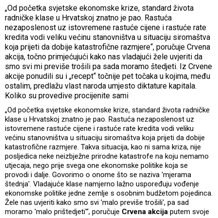
„Od početka svjetske ekonomske krize, standard života
radničke klase u Hrvatskoj znatno je pao. Rastuća
nezaposlenost uz istovremene rastuće cijene i rastuće rate
kredita vodi veliku većinu stanovništva u situaciju siromaštva
koja prijeti da dobije katastrofične razmjere“, poručuje Crvena
akcija, točno primjećujući kako nas vladajući žele uvjeriti da
smo svi mi previše trošili pa sada moramo štedjeti. Iz Crvene
akcije ponudili su i „recept“ točnije pet točaka u kojima, među
ostalim, predlažu vlast naroda umjesto diktature kapitala.
Koliko su provedive procijenite sami
„Od početka svjetske ekonomske krize, standard života radničke
klase u Hrvatskoj znatno je pao. Rastuća nezaposlenost uz
istovremene rastuće cijene i rastuće rate kredita vodi veliku
većinu stanovništva u situaciju siromaštva koja prijeti da dobije
katastrofične razmjere. Takva situacija, kao ni sama kriza, nije
posljedica neke neizbježne prirodne katastrofe na koju nemamo
utjecaja, nego prije svega one ekonomske politike koja se
provodi i dalje. Govorimo o onome što se naziva 'mjerama
štednja'. Vladajuće klase namjerno lažno uspoređuju vođenje
ekonomske politike jedne zemlje s osobnim budžetom pojedinca.
Žele nas uvjeriti kako smo svi 'malo previše trošili', pa sad
moramo 'malo prištedjeti'“, poručuje
Crvena akcija
putem svoje