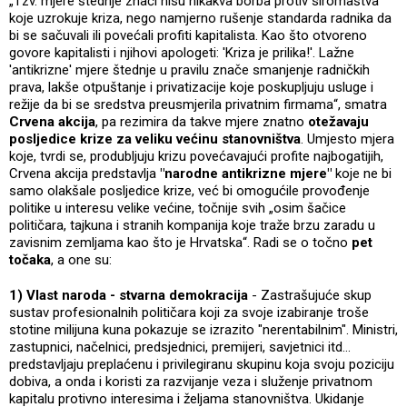
„Tzv. mjere štednje znači nisu nikakva borba protiv siromaštva
koje uzrokuje kriza, nego namjerno rušenje standarda radnika da
bi se sačuvali ili povećali profiti kapitalista. Kao što otvoreno
govore kapitalisti i njihovi apologeti: 'Kriza je prilika!'. Lažne
'antikrizne' mjere štednje u pravilu znače smanjenje radničkih
prava, lakše otpuštanje i privatizacije koje poskupljuju usluge i
režije da bi se sredstva preusmjerila privatnim firmama“, smatra
Crvena akcija
, pa rezimira da takve mjere znatno
otežavaju
posljedice krize za veliku većinu stanovništva
. Umjesto mjera
koje, tvrdi se, produbljuju krizu povećavajući profite najbogatijih,
Crvena akcija predstavlja
"narodne antikrizne mjere"
koje ne bi
samo olakšale posljedice krize, već bi omogućile provođenje
politike u interesu velike većine, točnije svih „osim šačice
političara, tajkuna i stranih kompanija koje traže brzu zaradu u
zavisnim zemljama kao što je Hrvatska“. Radi se o točno
pet
točaka
, a one su:
1) Vlast naroda - stvarna demokracija
- Zastrašujuće skup
sustav profesionalnih političara koji za svoje izabiranje troše
stotine milijuna kuna pokazuje se izrazito "nerentabilnim". Ministri,
zastupnici, načelnici, predsjednici, premijeri, savjetnici itd...
predstavljaju preplaćenu i privilegiranu skupinu koja svoju poziciju
dobiva, a onda i koristi za razvijanje veza i služenje privatnom
kapitalu protivno interesima i željama stanovništva. Ukidanje