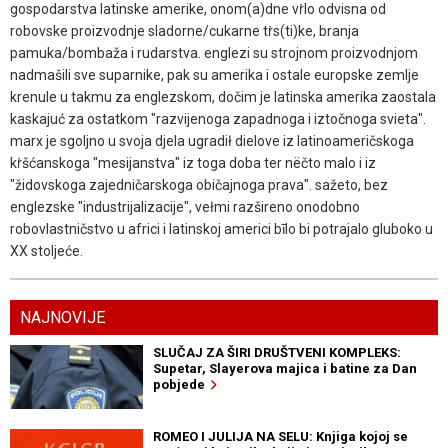
gospodarstva latinske amerike, onom(a)dne vṙlo odvisna od
robovske proizvodnje sladorne/cukarne tṙs(ti)ke, branja
pamuka/bombaža i rudarstva. englezi su strojnom proizvodnjom
nadmašili sve suparnike, pak su amerika i ostale europske zemlje
krenule u takmu za englezskom, dočim je latinska amerika zaostala
kaskajuć za ostatkom "razvijenoga zapadnoga i iztočnoga svieta".
marx je sgoljno u svoja djela ugradił dielove iz latinoameričskoga
kṙšćanskoga "mesijanstva" iz toga doba ter nëčto malo i iz
"židovskoga zajedničarskoga običajnoga prava". sažeto, bez
englezske "industrijalizacije", vełmi razšireno onodobno
robovlastničstvo u africi i latinskoj americi bīlo bi potrajalo gluboko u
XX stoljeće.
NAJNOVIJE
SLUČAJ ZA ŠIRI DRUŠTVENI KOMPLEKS:
Supetar, Slayerova majica i batine za Dan
pobjede
ROMEO I JULIJA NA SELU: Knjiga kojoj se