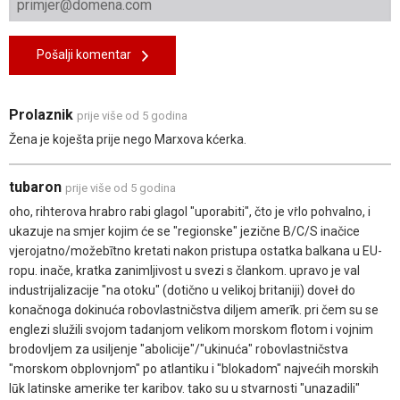
Pošalji komentar
Prolaznik
prije više od 5 godina
Žena je koješta prije nego Marxova kćerka.
tubaron
prije više od 5 godina
oho, rihterova hrabro rabi glagol "uporabiti", čto je vṙlo pohvalno, i
ukazuje na smjer kojim će se "regionske" jezične B/C/S inačice
vjerojatno/možebītno kretati nakon pristupa ostatka balkana u EU-
ropu. inače, kratka zanimljivost u svezi s člankom. upravo je val
industrijalizacije "na otoku" (dotično u velikoj britaniji) doveł do
konačnoga dokinuća robovlastničstva diljem amerīk. pri čem su se
englezi služili svojom tadanjom velikom morskom flotom i vojnim
brodovljem za usiljenje "abolicije"/"ukinuća" robovlastničstva
"morskom obplovnjom" po atlantiku i "blokadom" najvećih morskih
lūk latinske amerike ter karibov. tako su u stvarnosti "unazadili"