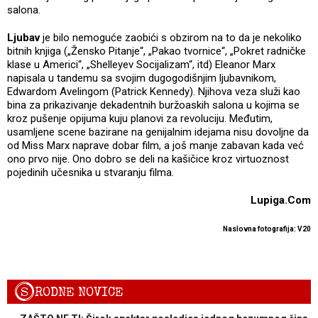
salona.
Ljubav
je bilo nemoguće zaobići s obzirom na to da je nekoliko
bitnih knjiga („Žensko Pitanje“, „Pakao tvornice“, „Pokret radničke
klase u Americi“, „Shelleyev Socijalizam“, itd) Eleanor Marx
napisala u tandemu sa svojim dugogodišnjim ljubavnikom,
Edwardom Avelingom (Patrick Kennedy). Njihova veza služi kao
bina za prikazivanje dekadentnih buržoaskih salona u kojima se
kroz pušenje opijuma kuju planovi za revoluciju. Međutim,
usamljene scene bazirane na genijalnim idejama nisu dovoljne da
od Miss Marx naprave dobar film, a još manje zabavan kada već
ono prvo nije. Ono dobro se deli na kašičice kroz virtuoznost
pojedinih učesnika u stvaranju filma.
Lupiga.Com
Naslovna fotografija: V20
S
RODNE NOVICE