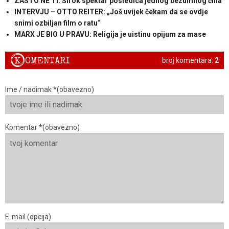
ZAŠTO NE TI: Širok spektar posledica jednog bezumnog čina
INTERVJU – OTTO REITER: „Još uvijek čekam da se ovdje
snimi ozbiljan film o ratu“
MARX JE BIO U PRAVU: Religija je uistinu opijum za mase
K
OMENTARI
broj komentara:
2
Ime / nadimak *(obavezno)
Komentar *(obavezno)
E-mail (opcija)