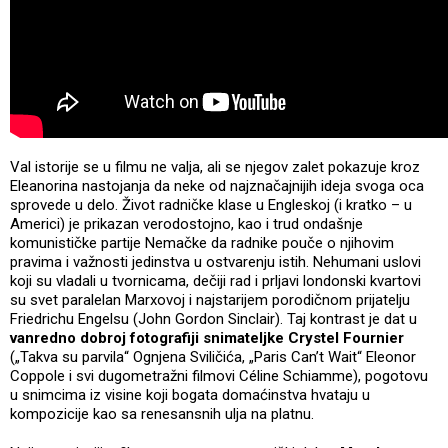
Val istorije se u filmu ne valja, ali se njegov zalet pokazuje kroz
Eleanorina nastojanja da neke od najznačajnijih ideja svoga oca
sprovede u delo. Život radničke klase u Engleskoj (i kratko – u
Americi) je prikazan verodostojno, kao i trud ondašnje
komunističke partije Nemačke da radnike pouče o njihovim
pravima i važnosti jedinstva u ostvarenju istih. Nehumani uslovi
koji su vladali u tvornicama, dečiji rad i prljavi londonski kvartovi
su svet paralelan Marxovoj i najstarijem porodičnom prijatelju
Friedrichu Engelsu (John Gordon Sinclair). Taj kontrast je dat u
vanredno dobroj fotografiji snimateljke Crystel Fournier
(„Takva su parvila“ Ognjena Sviličića, „Paris Can’t Wait“ Eleonor
Coppole i svi dugometražni filmovi Céline Schiamme), pogotovu
u snimcima iz visine koji bogata domaćinstva hvataju u
kompozicije kao sa renesansnih ulja na platnu.