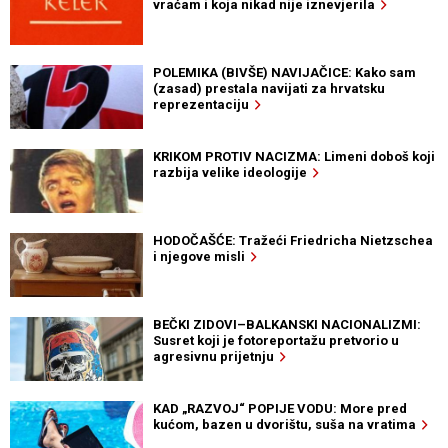
vraćam i koja nikad nije iznevjerila
POLEMIKA (BIVŠE) NAVIJAČICE: Kako sam
(zasad) prestala navijati za hrvatsku
reprezentaciju
KRIKOM PROTIV NACIZMA: Limeni doboš koji
razbija velike ideologije
HODOČAŠĆE: Tražeći Friedricha Nietzschea
i njegove misli
BEČKI ZIDOVI–BALKANSKI NACIONALIZMI:
Susret koji je fotoreportažu pretvorio u
agresivnu prijetnju
KAD „RAZVOJ“ POPIJE VODU: More pred
kućom, bazen u dvorištu, suša na vratima