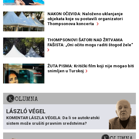
NAKON OČEVIDA: Naloženo uklanjanje
objekata koje su postavili organizatori
Thompsonova koncerta
THOMPSONOVI ŠATORI NAD ŽRTVAMA
FAŠISTA: „Oni očito mogu raditi štogod žele“
ŽUTA PISMA: Kritički film koji nije mogao biti
snimljen u Turskoj
KOLUMNA
LÁSZLÓ VÉGEL
KOMENTAR LÁSZLA VÉGELA: Da li se autokratski
sistem može srušiti pravnim sredstvima?
KOLUMNA