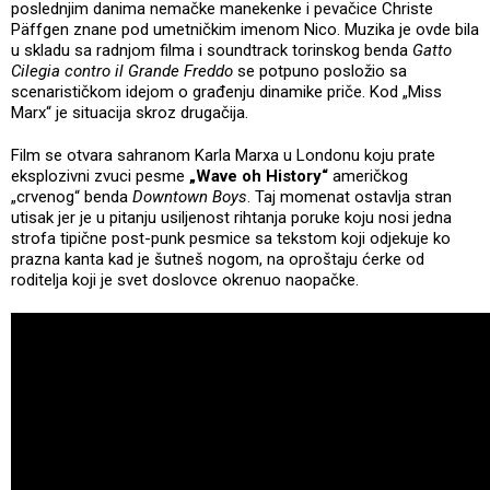
poslednjim danima nemačke manekenke i pevačice Christe
Päffgen znane pod umetničkim imenom Nico. Muzika je ovde bila
u skladu sa radnjom filma i soundtrack torinskog benda
Gatto
Cilegia contro il Grande Freddo
se potpuno posložio sa
scenarističkom idejom o građenju dinamike priče. Kod „Miss
Marx“ je situacija skroz drugačija.
Film se otvara sahranom Karla Marxa u Londonu koju prate
eksplozivni zvuci pesme
„Wave oh History“
američkog
„crvenog“ benda
Downtown Boys
. Taj momenat ostavlja stran
utisak jer je u pitanju usiljenost rihtanja poruke koju nosi jedna
strofa tipične post-punk pesmice sa tekstom koji odjekuje ko
prazna kanta kad je šutneš nogom, na oproštaju ćerke od
roditelja koji je svet doslovce okrenuo naopačke.