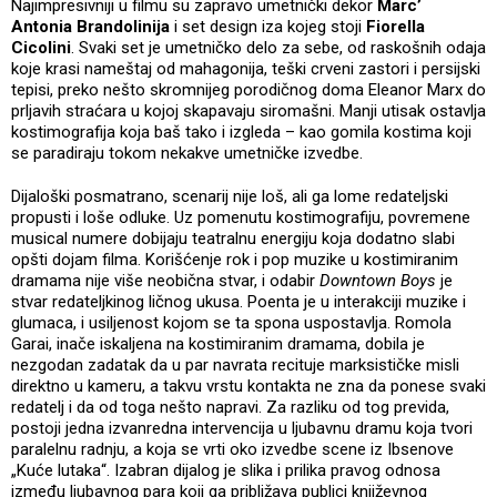
Najimpresivniji u filmu su zapravo umetnički dekor
Marc’
Antonia Brandolinija
i set design iza kojeg stoji
Fiorella
Cicolini
. Svaki set je umetničko delo za sebe, od raskošnih odaja
koje krasi nameštaj od mahagonija, teški crveni zastori i persijski
tepisi, preko nešto skromnijeg porodičnog doma Eleanor Marx do
prljavih straćara u kojoj skapavaju siromašni. Manji utisak ostavlja
kostimografija koja baš tako i izgleda – kao gomila kostima koji
se paradiraju tokom nekakve umetničke izvedbe.
Dijaloški posmatrano, scenarij nije loš, ali ga lome redateljski
propusti i loše odluke. Uz pomenutu kostimografiju, povremene
musical numere dobijaju teatralnu energiju koja dodatno slabi
opšti dojam filma. Korišćenje rok i pop muzike u kostimiranim
dramama nije više neobična stvar, i odabir
Downtown Boys
je
stvar redateljkinog ličnog ukusa. Poenta je u interakciji muzike i
glumaca, i usiljenost kojom se ta spona uspostavlja. Romola
Garai, inače iskaljena na kostimiranim dramama, dobila je
nezgodan zadatak da u par navrata recituje marksističke misli
direktno u kameru, a takvu vrstu kontakta ne zna da ponese svaki
redatelj i da od toga nešto napravi. Za razliku od tog previda,
postoji jedna izvanredna intervencija u ljubavnu dramu koja tvori
paralelnu radnju, a koja se vrti oko izvedbe scene iz Ibsenove
„Kuće lutaka“. Izabran dijalog je slika i prilika pravog odnosa
između ljubavnog para koji ga približava publici književnog