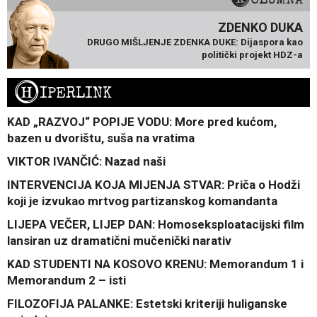
ZDENKO DUKA
DRUGO MIŠLJENJE ZDENKA DUKE: Dijaspora kao
politički projekt HDZ-a
H
IPERLINK
KAD „RAZVOJ“ POPIJE VODU: More pred kućom,
bazen u dvorištu, suša na vratima
VIKTOR IVANČIĆ: Nazad naši
INTERVENCIJA KOJA MIJENJA STVAR: Priča o Hodži
koji je izvukao mrtvog partizanskog komandanta
LIJEPA VEČER, LIJEP DAN: Homoseksploatacijski film
lansiran uz dramatični mučenički narativ
KAD STUDENTI NA KOSOVO KRENU: Memorandum 1 i
Memorandum 2 – isti
FILOZOFIJA PALANKE: Estetski kriteriji huliganske