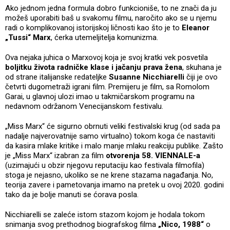
Ako jednom jedna formula dobro funkcioniše, to ne znači da ju
možeš uporabiti baš u svakomu filmu, naročito ako se u njemu
radi o komplikovanoj istorijskoj ličnosti kao što je to
Eleanor
„Tussi“ Marx
, ćerka utemeljitelja komunizma.
Ova nejaka juhica o Marxovoj koja je svoj kratki vek posvetila
boljitku života radničke klase i jačanju prava žena
, skuhana je
od strane italijanske redateljke
Susanne Nicchiarelli
čiji je ovo
četvrti dugometraži igrani film. Premijeru je film, sa Romolom
Garai, u glavnoj ulozi imao u takmičarskom programu na
nedavnom održanom Venecijanskom festivalu.
„Miss Marx“ će sigurno obrnuti veliki festivalski krug (od sada pa
nadalje najverovatnije samo virtualno) tokom koga će nastaviti
da kasira mlake kritike i malo manje mlaku reakciju publike. Zašto
je „Miss Marx“ izabran za film
otvorenja 58. VIENNALE-a
(uzimajući u obzir njegovu reputaciju kao festivala filmofila)
stoga je nejasno, ukoliko se ne krene stazama nagađanja. No,
teorija zavere i pametovanja imamo na pretek u ovoj 2020. godini
tako da je bolje manuti se ćorava posla.
Nicchiarelli se zaleće istom stazom kojom je hodala tokom
snimanja svog prethodnog biografskog filma
„Nico, 1988“
o