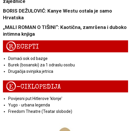
zajednice
BORIS DEŽULOVIĆ: Kanye Westu ostala je samo
Hrvatska
„MALI ROMAN O TIŠINI“: Kaotična, zamršena i duboko
intimna knjiga
R
ECEPTI
Domaći sok od bazge
Burek (bosanski) za 1 odraslu osobu
Drugačija svinjska jetrica
E
-CIKLOPEDIJA
Povijesni put Hitlerove 'klonje'
Yugo - urbana legenda
Freedom Theatre (Teatar slobode)