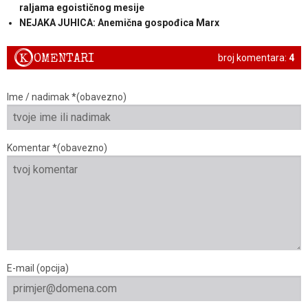
raljama egoističnog mesije
NEJAKA JUHICA: Anemična gospođica Marx
K
OMENTARI
broj komentara:
4
Ime / nadimak *(obavezno)
Komentar *(obavezno)
E-mail (opcija)