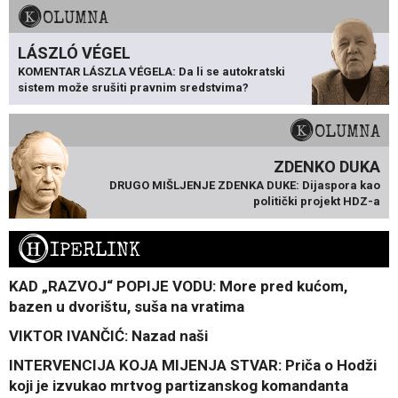
KOLUMNA
LÁSZLÓ VÉGEL
KOMENTAR LÁSZLA VÉGELA: Da li se autokratski
sistem može srušiti pravnim sredstvima?
KOLUMNA
ZDENKO DUKA
DRUGO MIŠLJENJE ZDENKA DUKE: Dijaspora kao
politički projekt HDZ-a
H
IPERLINK
KAD „RAZVOJ“ POPIJE VODU: More pred kućom,
bazen u dvorištu, suša na vratima
VIKTOR IVANČIĆ: Nazad naši
INTERVENCIJA KOJA MIJENJA STVAR: Priča o Hodži
koji je izvukao mrtvog partizanskog komandanta