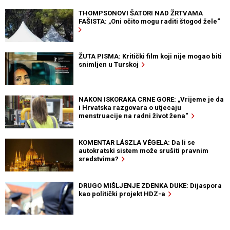
THOMPSONOVI ŠATORI NAD ŽRTVAMA
FAŠISTA: „Oni očito mogu raditi štogod žele“
ŽUTA PISMA: Kritički film koji nije mogao biti
snimljen u Turskoj
NAKON ISKORAKA CRNE GORE: „Vrijeme je da
i Hrvatska razgovara o utjecaju
menstruacije na radni život žena“
KOMENTAR LÁSZLA VÉGELA: Da li se
autokratski sistem može srušiti pravnim
sredstvima?
DRUGO MIŠLJENJE ZDENKA DUKE: Dijaspora
kao politički projekt HDZ-a