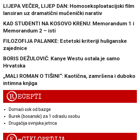
LIJEPA VEČER, LIJEP DAN: Homoseksploatacijski film
lansiran uz dramatični mučenički narativ
KAD STUDENTI NA KOSOVO KRENU: Memorandum 1 i
Memorandum 2 – isti
FILOZOFIJA PALANKE: Estetski kriteriji huliganske
zajednice
BORIS DEŽULOVIĆ: Kanye Westu ostala je samo
Hrvatska
„MALI ROMAN O TIŠINI“: Kaotična, zamršena i duboko
intimna knjiga
R
ECEPTI
Domaći sok od bazge
Burek (bosanski) za 1 odraslu osobu
Drugačija svinjska jetrica
E
-CIKLOPEDIJA