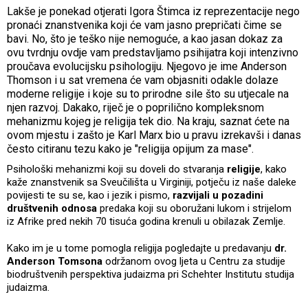
Lakše je ponekad otjerati Igora Štimca iz reprezentacije nego
pronaći znanstvenika koji će vam jasno prepričati čime se
bavi. No, što je teško nije nemoguće, a kao jasan dokaz za
ovu tvrdnju ovdje vam predstavljamo psihijatra koji intenzivno
proučava evolucijsku psihologiju. Njegovo je ime Anderson
Thomson i u sat vremena će vam objasniti odakle dolaze
moderne religije i koje su to prirodne sile što su utjecale na
njen razvoj. Dakako, riječ je o poprilično kompleksnom
mehanizmu kojeg je religija tek dio. Na kraju, saznat ćete na
ovom mjestu i zašto je Karl Marx bio u pravu izrekavši i danas
često citiranu tezu kako je "religija opijum za mase".
Psihološki mehanizmi koji su doveli do stvaranja
religije
, kako
kaže znanstvenik sa Sveučilišta u Virginiji, potječu iz naše daleke
povijesti te su se, kao i jezik i pismo,
razvijali u pozadini
društvenih odnosa
predaka koji su oboružani lukom i strijelom
iz Afrike pred nekih 70 tisuća godina krenuli u obilazak Zemlje.
Kako im je u tome pomogla religija pogledajte u predavanju
dr.
Anderson Tomsona
održanom ovog ljeta u Centru za studije
biodruštvenih perspektiva judaizma pri Schehter Institutu studija
judaizma.