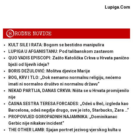
Lupiga.Com
S
RODNE NOVICE
KULT SILE I RATA: Bogom se bestidno manipulira
LUPIGA U AFGANISTANU: Pod talibanskom zastavom
QUO VADIS EPISCOPI: Zašto Katolička Crkva u Hrvata panično
bježi od lijevih ideja?
BORIS DEŽULOVIĆ: Molitva djevice Marije
BOG, KRV I TLO: „Dok nemamo normalnu religiju, nećemo
imati ni normalno društvo ni normalnu državu“
NEKAD PARTIJA, DANAS CRKVA: Ništa se u Hrvata promijenilo
nije
ČASNA SESTRA TERESA FORCADES: „Odeš u Beč, izgleda kao
Barcelona, odeš negdje drugo, sve je isto, Starbucks, Zara …“
PROPOVIJED GOROPADNIH NAJAMNIKA: „Dominikanac
Gerbic nije nikakav incident“
THE OTHER LAMB: Sjajan portret jezivog vjerskog kulta u