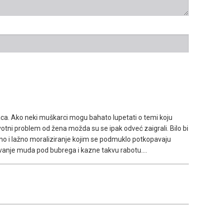
ca. Ako neki muškarci mogu bahato lupetati o temi koju
votni problem od žena možda su se ipak odveć zaigrali. Bilo bi
no i lažno moraliziranje kojim se podmuklo potkopavaju
anje muda pod bubrega i kazne takvu rabotu....