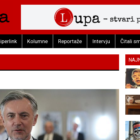
iperlink
Kolumne
Reportaže
Intervju
Čitali s
NAJ