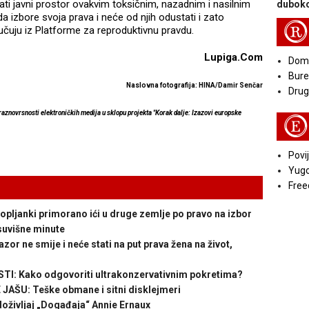
ati javni prostor ovakvim toksičnim, nazadnim i nasilnim
duboko
a izbore svoja prava i neće od njih odustati i zato
R
jučuju iz Platforme za reproduktivnu pravdu.
Lupiga.Com
Doma
Bure
Naslovna fotografija: HINA/Damir Senčar
Druga
 raznovrsnosti elektroničkih medija u sklopu projekta "Korak dalje: Izazovi europske
E
Povij
Yugo
Free
pljanki primorano ići u druge zemlje po pravo na izbor
suvišne minute
or ne smije i neće stati na put prava žena na život,
: Kako odgovoriti ultrakonzervativnim pokretima?
AŠU: Teške obmane i sitni disklejmeri
ivljaj „Događaja“ Annie Ernaux