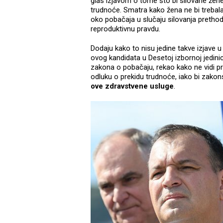
glas izjavom o tome što bi silovane žene 
trudnoće. Smatra kako žena ne bi trebala 
oko pobačaja u slučaju silovanja prethod
reproduktivnu pravdu.
Dodaju kako to nisu jedine takve izjave 
ovog kandidata u Desetoj izbornoj jedinic
zakona o pobačaju, rekao kako ne vidi p
odluku o prekidu trudnoće, iako bi zak
ove zdravstvene usluge
.