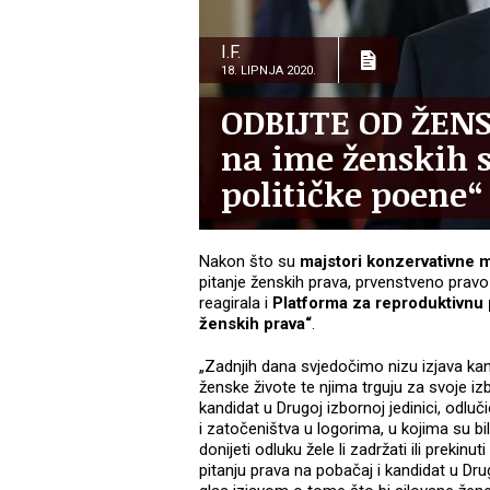
I.F.
18. LIPNJA 2020.
ODBIJTE OD ŽENS
na ime ženskih s
političke poene“
Nakon što su
majstori konzervativne m
pitanje ženskih prava, prvenstveno pravo n
reagirala i
Platforma za reproduktivnu
ženskih prava“
.
„Zadnjih dana svjedočimo nizu izjava kand
ženske živote te njima trguju za svoje iz
kandidat u Drugoj izbornoj jedinici, odluč
i zatočeništva u logorima, u kojima su 
donijeti odluku žele li zadržati ili prekin
pitanju prava na pobačaj i kandidat u Drug