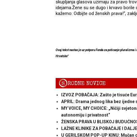
skupljanja glasova uzimaju za pravo trov
idejama.Žene su se dugo i krvavo borile d
kažemo: Odbijte od ženskih prava!“, zakl
Ovaj tekst nastao je uz potporu Fonda za poticanje pluralizma i
Hrvatske"
S
RODNE NOVICE
IZVOZ POBAČAJA: Zašto je tisuće Euro
APRIL: Drama jednog lika bez ijedne 
MY VOICE, MY CHOICE: „Ničiji svjetonaz
autonomiju i privatnost“
ŽENSKA PRAVA U BLISKOJ BUDUĆNOSTI
LAŽNE KLINIKE ZA POBAČAJE I DALJE J
U GERILSKOM POP-UP KINU: Mučan dož