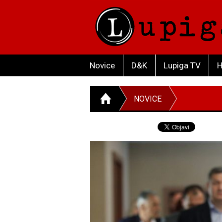
Novice
D&K
Lupiga TV
H
NOVICE