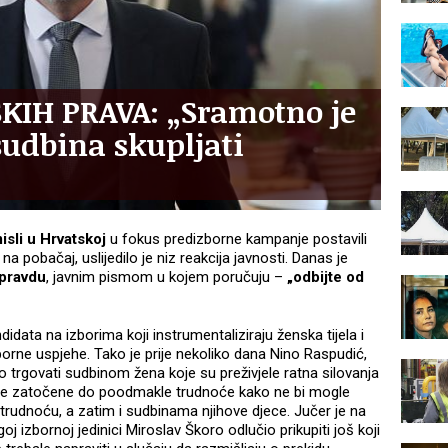
KIH PRAVA: „Sramotno je
udbina skupljati
isli u Hrvatskoj
u fokus predizborne kampanje postavili
a pobačaj, uslijedilo je niz reakcija javnosti. Danas je
 pravdu
, javnim pismom u kojem poručuju –
„odbijte od
idata na izborima koji instrumentaliziraju ženska tijela i
borne uspjehe. Tako je prije nekoliko dana Nino Raspudić,
io trgovati sudbinom žena koje su preživjele ratna silovanja
bile zatočene do poodmakle trudnoće kako ne bi mogle
uti trudnoću, a zatim i sudbinama njihove djece. Jučer je na
oj izbornoj jedinici Miroslav Škoro odlučio prikupiti još koji