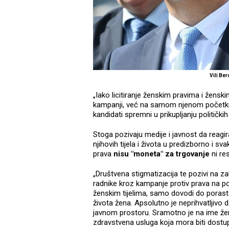
Vili Be
„Iako licitiranje ženskim pravima i žensk
kampanji, već na samom njenom početku,
kandidati spremni u prikupljanju politički
Stoga pozivaju medije i javnost da reagi
njihovih tijela i života u predizborno i s
prava
nisu "moneta" za trgovanje
ni re
„Društvena stigmatizacija te pozivi na za
radnike kroz kampanje protiv prava na po
ženskim tijelima, samo dovodi do porasta 
života žena. Apsolutno je neprihvatljivo
javnom prostoru. Sramotno je na ime žens
zdravstvena usluga koja mora biti dostupn