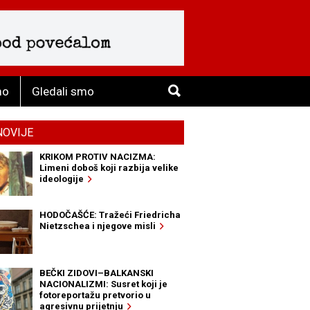
mo
Gledali smo
NOVIJE
KRIKOM PROTIV NACIZMA:
Limeni doboš koji razbija velike
ideologije
HODOČAŠĆE: Tražeći Friedricha
Nietzschea i njegove misli
BEČKI ZIDOVI–BALKANSKI
NACIONALIZMI: Susret koji je
fotoreportažu pretvorio u
agresivnu prijetnju