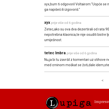
xyx,bum ti odgovoril Voltairom:"Uopće se n
ga napišeš ili izgovoriš."
xyx
prije više od 6 godina
Zetec,ako su ova dva dezertirali od rata 90i
nepotrebna klaonica,te nije osuditi bistre lj
umiješnost.
tetec Imbra
prije više od 6 godina
Nu,ja bi tu završil z komentari uz stihove
med crninom moškat se žoti,dale idem,steza 
<
Impres