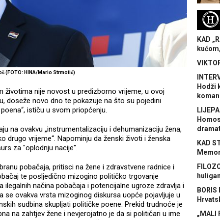
H
KAD „R
kućom,
VIKTOR
roš (FOTO: HINA/Mario Strmotić)
INTERV
Hodži 
im životima nije novost u predizborno vrijeme, u ovoj
koman
 doseže novo dno te pokazuje na što su pojedini
h poena“, ističu u svom priopćenju.
LIJEPA
Homose
raju na ovakvu „instrumentalizaciju i dehumanizaciju žena,
dramat
vako drugo vrijeme“. Napominju da ženski životi i ženska
KAD S
surs za "oplodnju nacije".
Memora
branu pobačaja, pritisci na žene i zdravstvene radnice i
FILOZO
bačaj te posljedično mizogino političko trgovanje
huliga
ilegalnih načina pobačaja i potencijalne ugroze zdravlja i
BORIS 
 da se ovakva vrsta mizoginog diskursa uopće pojavljuje u
Hrvats
kih sudbina skupljati političke poene. Prekid trudnoće je
a na zahtjev žene i nevjerojatno je da si političari u ime
„MALI 