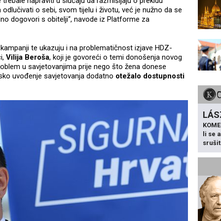
trebale napraviti u slučaju da razmišljaju o prekidu
odlučivati o sebi, svom tijelu i životu, već je nužno da se
no dogovori s obitelji“, navode iz Platforme za
u kampanji te ukazuju i na problematičnost izjave HDZ-
i,
Vilija Beroša
, koji je govoreći o temi donošenja novog
roblem u savjetovanjima prije nego što žena donese
onsko uvođenje savjetovanja dodatno
otežalo dostupnosti
LÁS
KOME
li se
sruši