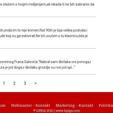
e slažem s tvojim mišljenjem,ali nikada ti ne bih zabranio da
h,onda im to nije krimen.Rat 90ih je bija velika podvala i
ude koji su ga eskivirali.Ne bit uvučen u tu klaonicu,bila je
 nesretnog Frana Galovića:"Nabral sam škrilaka vre ponoga,i
je još doga,v škrilaku grozdje vu rosi još spi..."
1
2
3
>
sum
Webmaster - Kontakt
Marketing - Kontakt
Politika
© LUPIGA 2026 |
www.lupiga.com