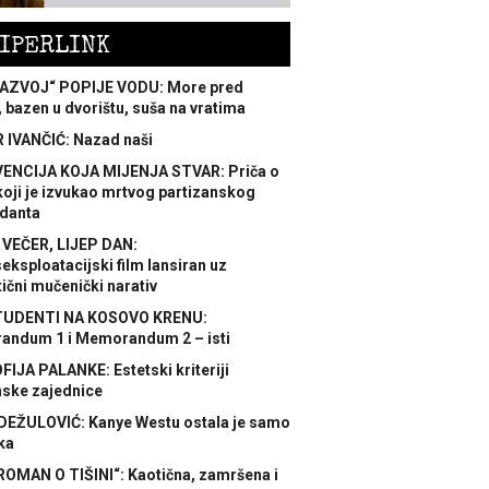
IPERLINK
AZVOJ“ POPIJE VODU: More pred
 bazen u dvorištu, suša na vratima
 IVANČIĆ: Nazad naši
ENCIJA KOJA MIJENJA STVAR: Priča o
koji je izvukao mrtvog partizanskog
danta
 VEČER, LIJEP DAN:
ksploatacijski film lansiran uz
ični mučenički narativ
TUDENTI NA KOSOVO KRENU:
ndum 1 i Memorandum 2 – isti
FIJA PALANKE: Estetski kriteriji
nske zajednice
DEŽULOVIĆ: Kanye Westu ostala je samo
ka
ROMAN O TIŠINI“: Kaotična, zamršena i