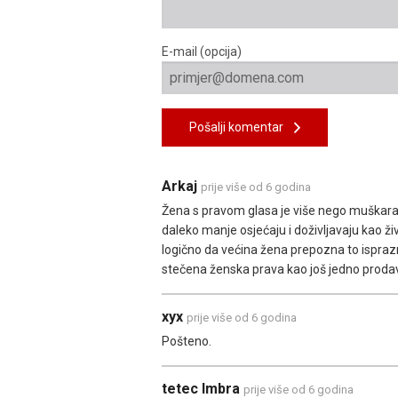
E-mail (opcija)
Pošalji komentar
Arkaj
prije više od 6 godina
Žena s pravom glasa je više nego muškara
daleko manje osjećaju i doživljavaju kao ži
logično da većina žena prepozna to ispraz
stečena ženska prava kao još jedno prodav
xyx
prije više od 6 godina
Pošteno.
tetec Imbra
prije više od 6 godina