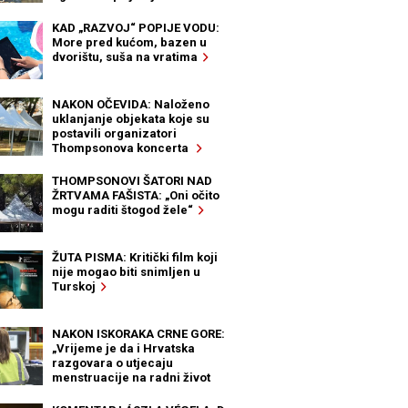
KAD „RAZVOJ“ POPIJE VODU:
More pred kućom, bazen u
dvorištu, suša na vratima
NAKON OČEVIDA: Naloženo
uklanjanje objekata koje su
postavili organizatori
Thompsonova koncerta
THOMPSONOVI ŠATORI NAD
ŽRTVAMA FAŠISTA: „Oni očito
mogu raditi štogod žele“
ŽUTA PISMA: Kritički film koji
nije mogao biti snimljen u
Turskoj
NAKON ISKORAKA CRNE GORE:
„Vrijeme je da i Hrvatska
razgovara o utjecaju
menstruacije na radni život
žena“