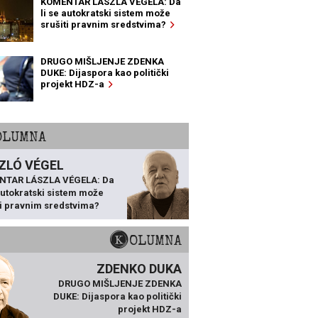
KOMENTAR LÁSZLA VÉGELA: Da
li se autokratski sistem može
srušiti pravnim sredstvima?
DRUGO MIŠLJENJE ZDENKA
DUKE: Dijaspora kao politički
projekt HDZ-a
KOLUMNA
ZLÓ VÉGEL
NTAR LÁSZLA VÉGELA: Da
 autokratski sistem može
ti pravnim sredstvima?
KOLUMNA
ZDENKO DUKA
DRUGO MIŠLJENJE ZDENKA
DUKE: Dijaspora kao politički
projekt HDZ-a