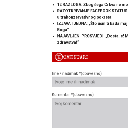
12 RAZLOGA: Zbog čega Crkva ne može
RAZOTKRIVANJE FACEBOOK STATUSOM: K
ultrakonzervativnog pokreta
IZJAVA TJEDNA: „Što učiniti kada majk
Boga“
NAJAVLJENI PROSVJEDI: „Dosta je! M
zdravstva!“
K
OMENTARI
Ime / nadimak *(obavezno)
Komentar *(obavezno)