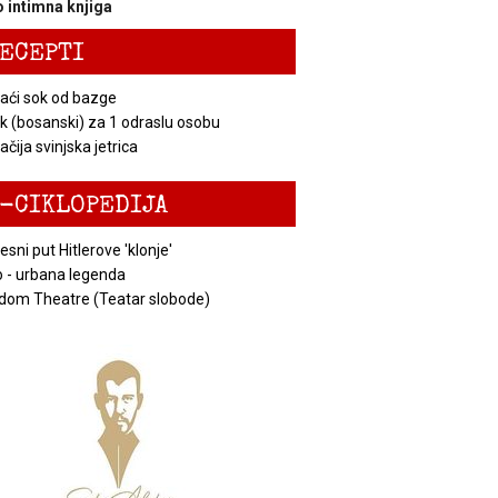
 intimna knjiga
ECEPTI
ći sok od bazge
k (bosanski) za 1 odraslu osobu
čija svinjska jetrica
-CIKLOPEDIJA
esni put Hitlerove 'klonje'
 - urbana legenda
dom Theatre (Teatar slobode)