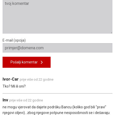
E-mail (opcija)
Pošalji komentar
Ivor-Car
prije više od 22 godine
Tko? Mi ili oni?
lnv
prije više od 22 godine
ne mogu vjerovat da dajete podršku Bancu (koliko god bili "pravi"
njegovi ciljevi)...zbog njegove potpune nesposobnosti se i dešavaju