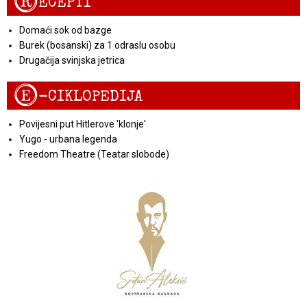
R
ECEPTI
Domaći sok od bazge
Burek (bosanski) za 1 odraslu osobu
Drugačija svinjska jetrica
E
-CIKLOPEDIJA
Povijesni put Hitlerove 'klonje'
Yugo - urbana legenda
Freedom Theatre (Teatar slobode)