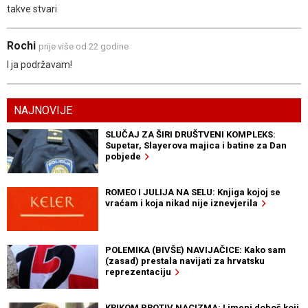
takve stvari
Rochi
prije više od 22 godine
I ja podržavam!
NAJNOVIJE
SLUČAJ ZA ŠIRI DRUŠTVENI KOMPLEKS:
Supetar, Slayerova majica i batine za Dan
pobjede
ROMEO I JULIJA NA SELU: Knjiga kojoj se
vraćam i koja nikad nije iznevjerila
POLEMIKA (BIVŠE) NAVIJAČICE: Kako sam
(zasad) prestala navijati za hrvatsku
reprezentaciju
KRIKOM PROTIV NACIZMA: Limeni doboš koji