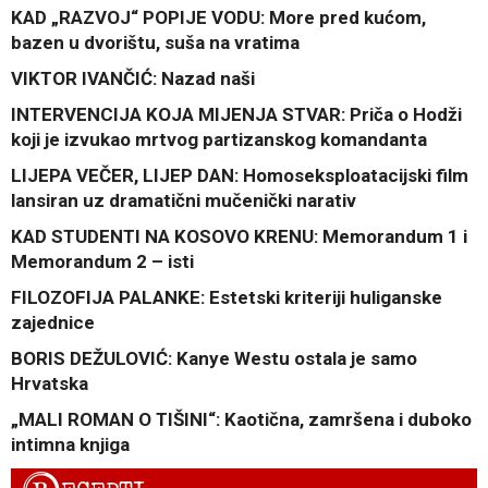
KAD „RAZVOJ“ POPIJE VODU: More pred kućom,
bazen u dvorištu, suša na vratima
VIKTOR IVANČIĆ: Nazad naši
INTERVENCIJA KOJA MIJENJA STVAR: Priča o Hodži
koji je izvukao mrtvog partizanskog komandanta
LIJEPA VEČER, LIJEP DAN: Homoseksploatacijski film
lansiran uz dramatični mučenički narativ
KAD STUDENTI NA KOSOVO KRENU: Memorandum 1 i
Memorandum 2 – isti
FILOZOFIJA PALANKE: Estetski kriteriji huliganske
zajednice
BORIS DEŽULOVIĆ: Kanye Westu ostala je samo
Hrvatska
„MALI ROMAN O TIŠINI“: Kaotična, zamršena i duboko
intimna knjiga