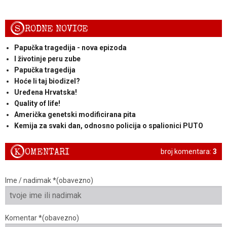
S
RODNE NOVICE
Papučka tragedija - nova epizoda
I životinje peru zube
Papučka tragedija
Hoće li taj biodizel?
Uređena Hrvatska!
Quality of life!
Američka genetski modificirana pita
Kemija za svaki dan, odnosno policija o spalionici PUTO
K
OMENTARI
broj komentara:
3
Ime / nadimak *(obavezno)
Komentar *(obavezno)