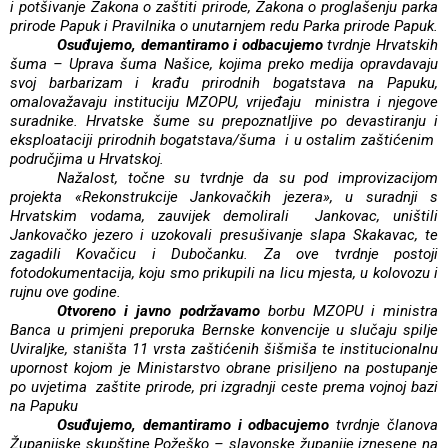
i potšivanje Zakona o zaštiti prirode, Zakona o proglašenju parka
prirode Papuk i Pravilnika o unutarnjem redu Parka prirode Papuk.
Osuđujemo, demantiramo i odbacujemo
tvrdnje Hrvatskih
šuma – Uprava šuma Našice, kojima preko medija opravdavaju
svoj barbarizam i krađu prirodnih bogatstava na Papuku,
omalovažavaju instituciju MZOPU, vrijeđaju
ministra i njegove
suradnike. Hrvatske šume su prepoznatljive po devastiranju i
eksploataciji prirodnih bogatstava/šuma
i u ostalim zaštićenim
područjima u Hrvatskoj.
Nažalost, točne su tvrdnje da su pod improvizacijom
projekta «Rekonstrukcije Jankovačkih jezera», u suradnji s
Hrvatskim vodama, zauvijek demolirali
Jankovac, uništili
Jankovačko jezero i uzokovali presušivanje slapa Skakavac, te
zagadili Kovačicu i Dubočanku. Za ove tvrdnje postoji
fotodokumentacija, koju smo prikupili na licu mjesta, u kolovozu i
rujnu ove godine.
Otvoreno i javno podržavamo
borbu MZOPU i ministra
Banca u primjeni preporuka Bernske konvencije u slučaju spilje
Uviraljke, staništa 11 vrsta zaštićenih šišmiša te institucionalnu
upornost kojom je Ministarstvo obrane prisiljeno na postupanje
po uvjetima
zaštite prirode, pri izgradnji ceste prema vojnoj bazi
na Papuku
Osuđujemo, demantiramo i odbacujemo
tvrdnje članova
Županijske skupštine Požeško – slavonske županije iznesene na