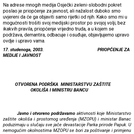
Na adrese mnogih medija Osječki zeleni-slobodni pokret
poslao je priopćenje za javnost, ali nažalost duboko smo
uvjereni da će ga objaviti samo rijetki od njih. Kako smo mi u
mogućnosti trošiti svoj medijski prostor po svojoj volji, bez
ikakvih pravila, priopćenje vrijedno truda, a u kojem se
podržava, demantira, odbacuje i osuđuje, objavljujemo upravo
ovdje i upravo vama.
17. studenoga, 2003.
PRIOPĆENJE ZA
MEDIJE I JAVNOST
OTVORENA PODRŠKA
MINISTARSTVU ZAŠTITE
OKOLIŠA I
MINISTRU BANCU
Javno i otvoreno podržavamo
aktivnosti koje Ministarstvo
zaštite okoliša i prostornog uređenja (MZOPU) i ministar Banac
poduzimaju u slučaju sve jače devastacije Parka prirode Papuk. U
nemogućim okolnostima MZOPU se bori za poštivanje i primjenu