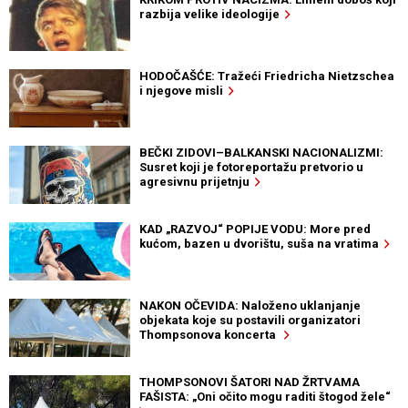
razbija velike ideologije
HODOČAŠĆE: Tražeći Friedricha Nietzschea
i njegove misli
BEČKI ZIDOVI–BALKANSKI NACIONALIZMI:
Susret koji je fotoreportažu pretvorio u
agresivnu prijetnju
KAD „RAZVOJ“ POPIJE VODU: More pred
kućom, bazen u dvorištu, suša na vratima
NAKON OČEVIDA: Naloženo uklanjanje
objekata koje su postavili organizatori
Thompsonova koncerta
THOMPSONOVI ŠATORI NAD ŽRTVAMA
FAŠISTA: „Oni očito mogu raditi štogod žele“