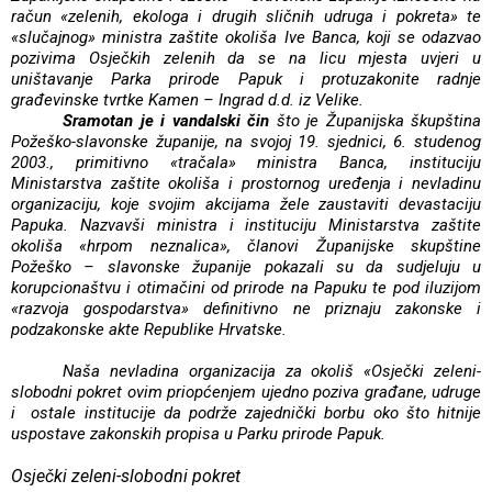
račun «zelenih, ekologa i drugih sličnih udruga i pokreta» te
«slučajnog» ministra zaštite okoliša Ive Banca, koji se odazvao
pozivima Osječkih zelenih da se na licu mjesta uvjeri u
uništavanje Parka prirode Papuk i protuzakonite radnje
građevinske tvrtke Kamen – Ingrad d.d. iz Velike.
Sramotan je i vandalski čin
što je Županijska škupština
Požeško-slavonske županije, na svojoj 19. sjednici, 6. studenog
2003., primitivno «tračala» ministra Banca, instituciju
Ministarstva zaštite okoliša i prostornog uređenja i nevladinu
organizaciju, koje svojim akcijama žele zaustaviti devastaciju
Papuka. Nazvavši ministra i instituciju Ministarstva zaštite
okoliša «hrpom neznalica», članovi Županijske skupštine
Požeško – slavonske županije pokazali su da sudjeluju u
korupcionaštvu i otimačini od prirode na Papuku te pod iluzijom
«razvoja gospodarstva» definitivno ne priznaju zakonske i
podzakonske akte Republike Hrvatske.
Naša nevladina organizacija za okoliš «Osječki zeleni-
slobodni pokret ovim priopćenjem ujedno poziva građane, udruge
i
ostale institucije da podrže zajednički borbu oko što hitnije
uspostave zakonskih propisa u Parku prirode Papuk.
Osječki zeleni-slobodni pokret