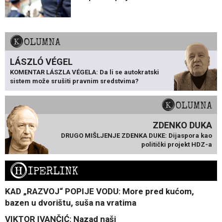
KOLUMNA
LÁSZLÓ VÉGEL
KOMENTAR LÁSZLA VÉGELA: Da li se autokratski
sistem može srušiti pravnim sredstvima?
KOLUMNA
ZDENKO DUKA
DRUGO MIŠLJENJE ZDENKA DUKE: Dijaspora kao
politički projekt HDZ-a
H
IPERLINK
KAD „RAZVOJ“ POPIJE VODU: More pred kućom,
bazen u dvorištu, suša na vratima
VIKTOR IVANČIĆ: Nazad naši