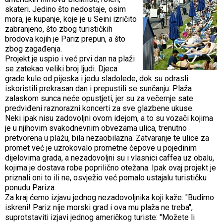
skateri. Jedino što nedostaje, osim
mora, je kupanje, koje je u Seini izričito
zabranjeno, što zbog turističkih
brodova kojih je Pariz prepun, a što
zbog zagađenja.
Projekt je uspio i već prvi dan na plaži
se zatekao veliki broj ljudi. Djeca
grade kule od pijeska i jedu sladolede, dok su odrasli
iskoristili prekrasan dan i prepustili se sunčanju. Plaža
zalaskom sunca neće opustjeti, jer su za večernje sate
predviđeni raznorazni koncerti za sve glazbene ukuse.
Neki ipak nisu zadovoljni ovom idejom, a to su vozači kojima
je u njihovim svakodnevnim obvezama ulica, trenutno
pretvorena u plažu, bila nezaobilazna. Zatvaranje te ulice za
promet već je uzrokovalo prometne čepove u pojedinim
dijelovima grada, a nezadovoljni su i vlasnici caffea uz obalu,
kojima je dostava robe poprilično otežana. Ipak ovaj projekt je
priznali oni to ili ne, osvježio već pomalo ustajalu turističku
ponudu Pariza.
Za kraj ćemo izjavu jednog nezadovoljnika koji kaže: "Budimo
iskreni! Pariz nije morski grad i ova mu plaža ne treba",
suprotstaviti izjavi jednog američkog turiste: "Možete li