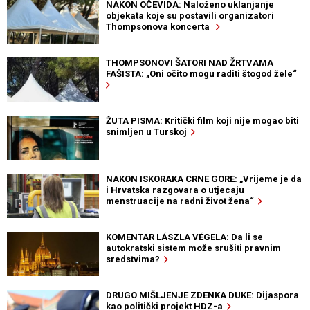
NAKON OČEVIDA: Naloženo uklanjanje
objekata koje su postavili organizatori
Thompsonova koncerta
THOMPSONOVI ŠATORI NAD ŽRTVAMA
FAŠISTA: „Oni očito mogu raditi štogod žele“
ŽUTA PISMA: Kritički film koji nije mogao biti
snimljen u Turskoj
NAKON ISKORAKA CRNE GORE: „Vrijeme je da
i Hrvatska razgovara o utjecaju
menstruacije na radni život žena“
KOMENTAR LÁSZLA VÉGELA: Da li se
autokratski sistem može srušiti pravnim
sredstvima?
DRUGO MIŠLJENJE ZDENKA DUKE: Dijaspora
kao politički projekt HDZ-a