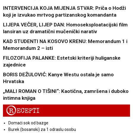
INTERVENCIJA KOJA MIJENJA STVAR: Priča o Hodži
koji je izvukao mrtvog partizanskog komandanta
LIJEPA VEČER, LIJEP DAN: Homoseksploatacijski film
lansiran uz dramatični mučenički narativ
KAD STUDENTI NA KOSOVO KRENU: Memorandum 1 i
Memorandum 2 – isti
FILOZOFIJA PALANKE: Estetski kriteriji huliganske
zajednice
BORIS DEŽULOVIĆ: Kanye Westu ostala je samo
Hrvatska
„MALI ROMAN O TIŠINI“: Kaotična, zamršena i duboko
intimna knjiga
R
ECEPTI
Domaći sok od bazge
Burek (bosanski) za 1 odraslu osobu