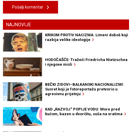
Pošalji komentar
NAJNOVIJE
KRIKOM PROTIV NACIZMA: Limeni doboš koji
razbija velike ideologije
HODOČAŠĆE: Tražeći Friedricha Nietzschea
i njegove misli
BEČKI ZIDOVI–BALKANSKI NACIONALIZMI:
Susret koji je fotoreportažu pretvorio u
agresivnu prijetnju
KAD „RAZVOJ“ POPIJE VODU: More pred
kućom, bazen u dvorištu, suša na vratima