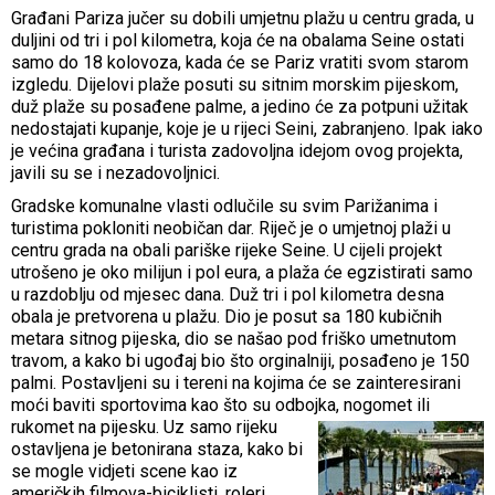
Građani Pariza jučer su dobili umjetnu plažu u centru grada, u
duljini od tri i pol kilometra, koja će na obalama Seine ostati
samo do 18 kolovoza, kada će se Pariz vratiti svom starom
izgledu. Dijelovi plaže posuti su sitnim morskim pijeskom,
duž plaže su posađene palme, a jedino će za potpuni užitak
nedostajati kupanje, koje je u rijeci Seini, zabranjeno. Ipak iako
je većina građana i turista zadovoljna idejom ovog projekta,
javili su se i nezadovoljnici.
Gradske komunalne vlasti odlučile su svim Parižanima i
turistima pokloniti neobičan dar. Riječ je o umjetnoj plaži u
centru grada na obali pariške rijeke Seine. U cijeli projekt
utrošeno je oko milijun i pol eura, a plaža će egzistirati samo
u razdoblju od mjesec dana. Duž tri i pol kilometra desna
obala je pretvorena u plažu. Dio je posut sa 180 kubičnih
metara sitnog pijeska, dio se našao pod friško umetnutom
travom, a kako bi ugođaj bio što orginalniji, posađeno je 150
palmi. Postavljeni su i tereni na kojima će se zainteresirani
moći baviti sportovima kao što su odbo
jka, nogomet ili
rukomet na pijesku. Uz samo rijeku
ostavljena je betonirana staza, kako bi
se mogle vidjeti scene kao iz
američkih filmova-biciklisti, roleri,