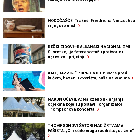
HODOČAŠĆE: Tražeći Friedricha Nietzschea
i njegove misli
BEČKI ZIDOVI–BALKANSKI NACIONALIZMI:
Susret koji je fotoreportažu pretvorio u
agresivnu prijetnju
KAD „RAZVOJ“ POPIJE VODU: More pred
kućom, bazen u dvorištu, suša na vratima
NAKON OČEVIDA: Naloženo uklanjanje
objekata koje su postavili organizatori
Thompsonova koncerta
THOMPSONOVI ŠATORI NAD ŽRTVAMA
FAŠISTA: „Oni očito mogu raditi štogod žele“