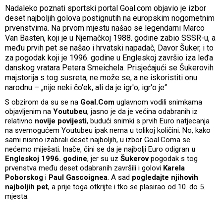
Nadaleko poznati sportski portal Goal.com objavio je izbor
deset najboljih golova postignutih na europskim nogometnim
prvenstvima. Na prvom mjestu našao se legendarni Marco
Van Basten, koji je u Njemačkoj 1988. godine zabio SSSR-u, a
među prvih pet se našao i hrvatski napadač, Davor Šuker, i to
za pogodak koji je 1996. godine u Engleskoj završio iza leđa
danskog vratara Petera Smeichela. Prisjećajući se Šukerovih
majstorija s tog susreta, ne može se, a ne iskoristiti onu
narodnu – „nije neki čo'ek, ali da je igr'o, igr'o je“
S obzirom da su se na
Goal.Com
uglavnom vodili snimkama
objavljenim na
Youtubeu
, jasno je da je većina odabranih iz
relativno
novije povijesti
, budući snimki s prvih Euro natjecanja
na svemogućem Youtubeu ipak nema u tolikoj količini. No, kako
sami nismo izabrali deset najboljih, u izbor Goal.Coma se
nećemo miješati. Inače, čini se da je najbolji Euro odigran
u
Engleskoj 1996. godine
, jer su uz
Šukerov
pogodak s tog
prvenstva među deset odabranih završili i golovi
Karela
Poborskog
i
Paul Gascoignea
. A sad
pogledajte njihovih
najboljih pet
, a prije toga otkrijte i tko se plasirao od 10. do 5.
mjesta.