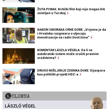
ŽUTA PISMA: Kritički film koji nije mogao biti
snimljen u Turskoj
NAKON ISKORAKA CRNE GORE: „Vrijeme je da
i Hrvatska razgovara o utjecaju
menstruacije na radni život žena“
KOMENTAR LÁSZLA VÉGELA: Da li se
autokratski sistem može srušiti pravnim
sredstvima?
DRUGO MIŠLJENJE ZDENKA DUKE: Dijaspora
kao politički projekt HDZ-a
KOLUMNA
LÁSZLÓ VÉGEL