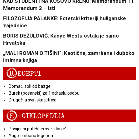
KAD STUDENTI NA KOSOVO KRENU: Memorandum 1 i
Memorandum 2 – isti
FILOZOFIJA PALANKE: Estetski kriteriji huliganske
zajednice
BORIS DEŽULOVIĆ: Kanye Westu ostala je samo
Hrvatska
„MALI ROMAN O TIŠINI“: Kaotična, zamršena i duboko
intimna knjiga
R
ECEPTI
Domaći sok od bazge
Burek (bosanski) za 1 odraslu osobu
Drugačija svinjska jetrica
E
-CIKLOPEDIJA
Povijesni put Hitlerove 'klonje'
Yugo - urbana legenda