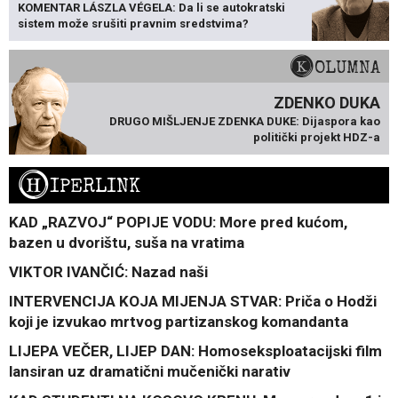
KOMENTAR LÁSZLA VÉGELA: Da li se autokratski
sistem može srušiti pravnim sredstvima?
KOLUMNA
ZDENKO DUKA
DRUGO MIŠLJENJE ZDENKA DUKE: Dijaspora kao
politički projekt HDZ-a
H
IPERLINK
KAD „RAZVOJ“ POPIJE VODU: More pred kućom,
bazen u dvorištu, suša na vratima
VIKTOR IVANČIĆ: Nazad naši
INTERVENCIJA KOJA MIJENJA STVAR: Priča o Hodži
koji je izvukao mrtvog partizanskog komandanta
LIJEPA VEČER, LIJEP DAN: Homoseksploatacijski film
lansiran uz dramatični mučenički narativ