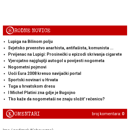
S
RODNE NOVICE
Lupiga na Bilinom polju
Svjetsko prvenstvo anarhista, antifašista, komunista ...
Prvijenac na Lupigi: Prosinečki u epizodi skrivanja cigarete
Vjerojatno najgluplji autogol u povijesti nogometa
Nogometni pojmovi
Uoči Eura 2008 krenuo navijački portal
Sportski novinari u Hrvata
Tuga u hrvatskom dresu
I Michel Platini zna gdje je Bugojno
Tko kaže da nogometaši ne znaju složit' rečenicu?
K
OMENTARI
broj komentara:
0