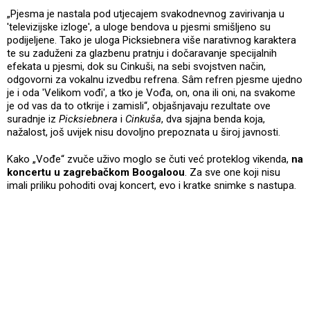
„Pjesma je nastala pod utjecajem svakodnevnog zavirivanja u
'televizijske izloge', a uloge bendova u pjesmi smišljeno su
podijeljene. Tako je uloga Picksiebnera više narativnog karaktera
te su zaduženi za glazbenu pratnju i dočaravanje specijalnih
efekata u pjesmi, dok su Cinkuši, na sebi svojstven način,
odgovorni za vokalnu izvedbu refrena. Sâm refren pjesme ujedno
je i oda 'Velikom vođi', a tko je Vođa, on, ona ili oni, na svakome
je od vas da to otkrije i zamisli“, objašnjavaju rezultate ove
suradnje iz
Picksiebnera
i
Cinkuša
, dva sjajna benda koja,
nažalost, još uvijek nisu dovoljno prepoznata u široj javnosti.
Kako „Vođe“ zvuče uživo moglo se čuti već proteklog vikenda,
na
koncertu u zagrebačkom Boogaloou
. Za sve one koji nisu
imali priliku pohoditi ovaj koncert, evo i kratke snimke s nastupa.