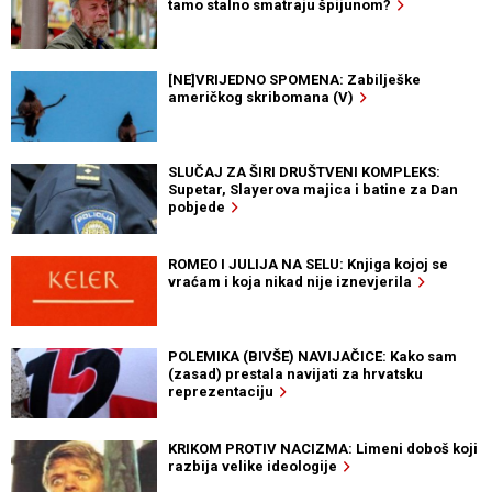
tamo stalno smatraju špijunom?
[NE]VRIJEDNO SPOMENA: Zabilješke
američkog skribomana (V)
SLUČAJ ZA ŠIRI DRUŠTVENI KOMPLEKS:
Supetar, Slayerova majica i batine za Dan
pobjede
ROMEO I JULIJA NA SELU: Knjiga kojoj se
vraćam i koja nikad nije iznevjerila
POLEMIKA (BIVŠE) NAVIJAČICE: Kako sam
(zasad) prestala navijati za hrvatsku
reprezentaciju
KRIKOM PROTIV NACIZMA: Limeni doboš koji
razbija velike ideologije