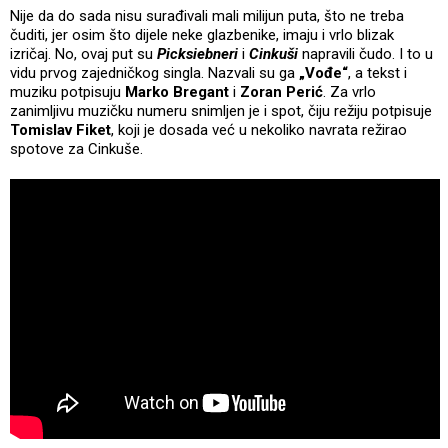
Nije da do sada nisu surađivali mali milijun puta, što ne treba
čuditi, jer osim što dijele neke glazbenike, imaju i vrlo blizak
izričaj. No, ovaj put su
Picksiebneri
i
Cinkuši
napravili čudo. I to u
vidu prvog zajedničkog singla. Nazvali su ga
„Vođe“
, a tekst i
muziku potpisuju
Marko Bregant
i
Zoran Perić
. Za vrlo
zanimljivu muzičku numeru snimljen je i spot, čiju režiju potpisuje
Tomislav Fiket
, koji je dosada već u nekoliko navrata režirao
spotove za Cinkuše.