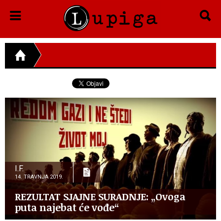
I.F.
14. TRAVNJA 2019.
REZULTAT SJAJNE SURADNJE: „Ovoga
puta najebat će vođe“