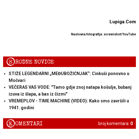
Lupiga.Com
Naslovna fotografija: screenshot/YouTube
S
RODNE NOVICE
STIŽE LEGENDARNI „MEĐUBOŽIĆNJAK“: Cinkuši ponovno u
Močvari
VEČERAS VAS VODE: "Tamo gdje znoj natapa košulje, bubanj
izuva iz šlapa, a bas iz čizmi"
VREMEPLOV - TIME MACHINE (VIDEO): Kako smo završili u
1941. godini
K
OMENTARI
broj komentara:
0