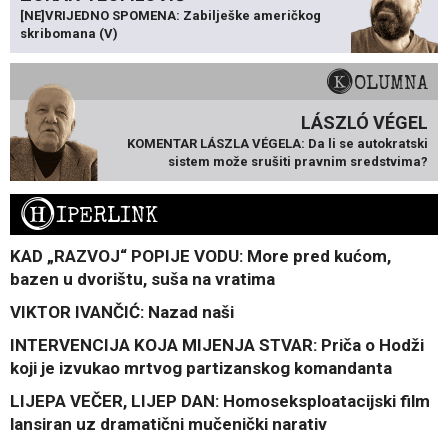
[NE]VRIJEDNO SPOMENA: Zabilješke američkog
skribomana (V)
KOLUMNA
LÁSZLÓ VÉGEL
KOMENTAR LÁSZLA VÉGELA: Da li se autokratski
sistem može srušiti pravnim sredstvima?
H
IPERLINK
KAD „RAZVOJ“ POPIJE VODU: More pred kućom,
bazen u dvorištu, suša na vratima
VIKTOR IVANČIĆ: Nazad naši
INTERVENCIJA KOJA MIJENJA STVAR: Priča o Hodži
koji je izvukao mrtvog partizanskog komandanta
LIJEPA VEČER, LIJEP DAN: Homoseksploatacijski film
lansiran uz dramatični mučenički narativ