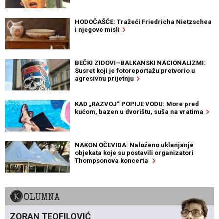
HODOČAŠĆE: Tražeći Friedricha Nietzschea
i njegove misli
BEČKI ZIDOVI–BALKANSKI NACIONALIZMI:
Susret koji je fotoreportažu pretvorio u
agresivnu prijetnju
KAD „RAZVOJ“ POPIJE VODU: More pred
kućom, bazen u dvorištu, suša na vratima
NAKON OČEVIDA: Naloženo uklanjanje
objekata koje su postavili organizatori
Thompsonova koncerta
KOLUMNA
ZORAN TEOFILOVIĆ