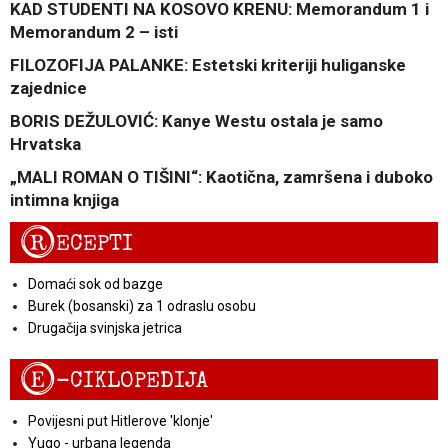
KAD STUDENTI NA KOSOVO KRENU: Memorandum 1 i
Memorandum 2 – isti
FILOZOFIJA PALANKE: Estetski kriteriji huliganske
zajednice
BORIS DEŽULOVIĆ: Kanye Westu ostala je samo
Hrvatska
„MALI ROMAN O TIŠINI“: Kaotična, zamršena i duboko
intimna knjiga
R
ECEPTI
Domaći sok od bazge
Burek (bosanski) za 1 odraslu osobu
Drugačija svinjska jetrica
E
-CIKLOPEDIJA
Povijesni put Hitlerove 'klonje'
Yugo - urbana legenda