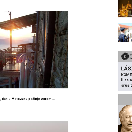
LÁS
KOME
li se
sruši
, dan u Motovunu počinje zorom ...