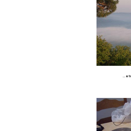
... a