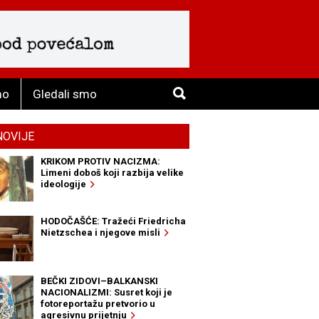
mo
Gledali smo
NOVIJE
KRIKOM PROTIV NACIZMA:
Limeni doboš koji razbija velike
ideologije
HODOČAŠĆE: Tražeći Friedricha
Nietzschea i njegove misli
BEČKI ZIDOVI–BALKANSKI
NACIONALIZMI: Susret koji je
fotoreportažu pretvorio u
agresivnu prijetnju