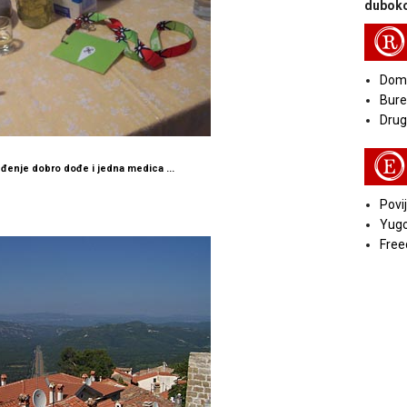
duboko
R
Doma
Bure
Druga
E
đenje dobro dođe i jedna medica ...
Povij
Yugo
Free