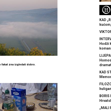
H
KAD „R
kućom,
VIKTOR
INTERV
Hodži 
koman
LIJEPA
Homose
 to fakat zna izgledati dobro.
dramat
KAD S
Memora
FILOZO
huliga
BORIS 
Hrvats
„MALI 