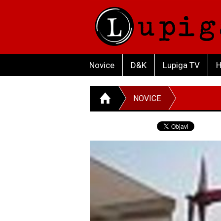
Novice
D&K
Lupiga TV
H
NOVICE