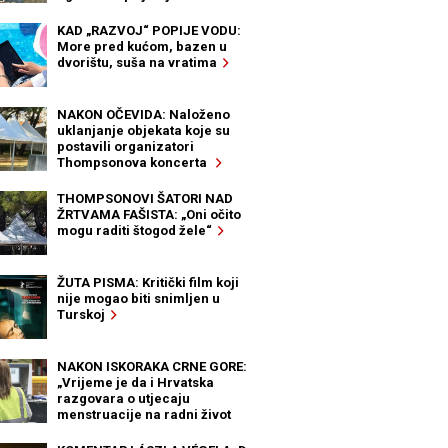
KAD „RAZVOJ“ POPIJE VODU:
More pred kućom, bazen u
dvorištu, suša na vratima
NAKON OČEVIDA: Naloženo
uklanjanje objekata koje su
postavili organizatori
Thompsonova koncerta
THOMPSONOVI ŠATORI NAD
ŽRTVAMA FAŠISTA: „Oni očito
mogu raditi štogod žele“
ŽUTA PISMA: Kritički film koji
nije mogao biti snimljen u
Turskoj
NAKON ISKORAKA CRNE GORE:
„Vrijeme je da i Hrvatska
razgovara o utjecaju
menstruacije na radni život
žena“