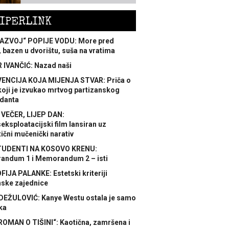
IPERLINK
AZVOJ“ POPIJE VODU: More pred
 bazen u dvorištu, suša na vratima
 IVANČIĆ: Nazad naši
ENCIJA KOJA MIJENJA STVAR: Priča o
koji je izvukao mrtvog partizanskog
danta
 VEČER, LIJEP DAN:
ksploatacijski film lansiran uz
ični mučenički narativ
TUDENTI NA KOSOVO KRENU:
ndum 1 i Memorandum 2 – isti
FIJA PALANKE: Estetski kriteriji
nske zajednice
DEŽULOVIĆ: Kanye Westu ostala je samo
ka
ROMAN O TIŠINI“: Kaotična, zamršena i