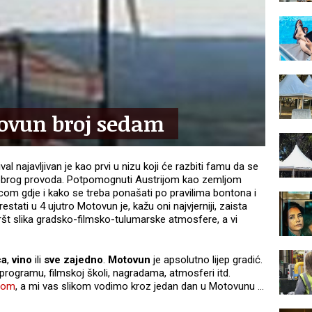
ovun broj sedam
l najavljivan je kao prvi u nizu koji će razbiti famu da se
 dobrog provoda. Potpomognuti Austrijom kao zemljom
m gdje i kako se treba ponašati po pravilima bontona i
tati u 4 ujutro Motovun je, kažu oni najvjerniji, zaista
št slika gradsko-filmsko-tulumarske atmosfere, a vi
ca
,
vino
ili
sve zajedno
.
Motovun
je apsolutno lijep gradić.
programu, filmskoj školi, nagradama, atmosferi itd.
com
, a mi vas slikom vodimo kroz jedan dan u Motovunu ...