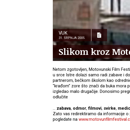
VUK
31. SRPNJA 2005.
Slikom kroz Mot
Netom zgotovljen, Motovunski Film Festiva
u srce Istre dolazi samo radi zabave i
partnerom, bečkom školom kao odrednico
"krađom" zore što znači da buka mora pres
izgledao malo drugačije. Donosimo pregr
odlučite
...
zabava
,
odmor
,
filmovi
,
svirke
,
medi
Zato vas redirektiramo da informacije o 
pogledate na
www.motovunfilmfestival.