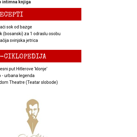
 intimna knjiga
ECEPTI
ći sok od bazge
k (bosanski) za 1 odraslu osobu
čija svinjska jetrica
-CIKLOPEDIJA
esni put Hitlerove 'klonje'
 - urbana legenda
dom Theatre (Teatar slobode)