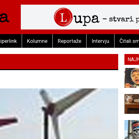
iperlink
Kolumne
Reportaže
Intervju
Čitali s
NAJ