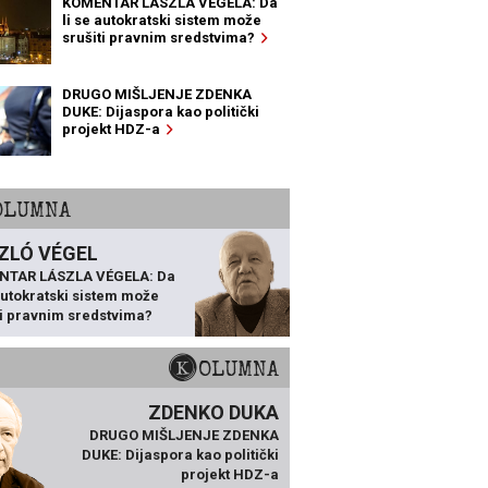
KOMENTAR LÁSZLA VÉGELA: Da
li se autokratski sistem može
srušiti pravnim sredstvima?
DRUGO MIŠLJENJE ZDENKA
DUKE: Dijaspora kao politički
projekt HDZ-a
KOLUMNA
ZLÓ VÉGEL
NTAR LÁSZLA VÉGELA: Da
 autokratski sistem može
ti pravnim sredstvima?
KOLUMNA
ZDENKO DUKA
DRUGO MIŠLJENJE ZDENKA
DUKE: Dijaspora kao politički
projekt HDZ-a