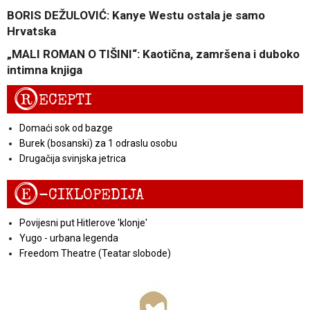
BORIS DEŽULOVIĆ: Kanye Westu ostala je samo
Hrvatska
„MALI ROMAN O TIŠINI“: Kaotična, zamršena i duboko
intimna knjiga
R
ECEPTI
Domaći sok od bazge
Burek (bosanski) za 1 odraslu osobu
Drugačija svinjska jetrica
E
-CIKLOPEDIJA
Povijesni put Hitlerove 'klonje'
Yugo - urbana legenda
Freedom Theatre (Teatar slobode)