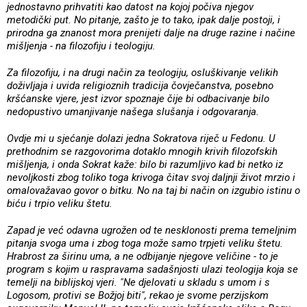
jednostavno prihvatiti kao datost na kojoj počiva njegov
metodički put. No pitanje, zašto je to tako, ipak dalje postoji, i
prirodna ga znanost mora prenijeti dalje na druge razine i načine
mišljenja - na filozofiju i teologiju.
Za filozofiju, i na drugi način za teologiju, osluškivanje velikih
doživljaja i uvida religioznih tradicija čovječanstva, posebno
kršćanske vjere, jest izvor spoznaje čije bi odbacivanje bilo
nedopustivo umanjivanje našega slušanja i odgovaranja.
Ovdje mi u sjećanje dolazi jedna Sokratova riječ u Fedonu. U
prethodnim se razgovorima dotaklo mnogih krivih filozofskih
mišljenja, i onda Sokrat kaže: bilo bi razumljivo kad bi netko iz
nevoljkosti zbog toliko toga krivoga čitav svoj daljnji život mrzio i
omalovažavao govor o bitku. No na taj bi način on izgubio istinu o
biću i trpio veliku štetu.
Zapad je već odavna ugrožen od te nesklonosti prema temeljnim
pitanja svoga uma i zbog toga može samo trpjeti veliku štetu.
Hrabrost za širinu uma, a ne odbijanje njegove veličine - to je
program s kojim u raspravama sadašnjosti ulazi teologija koja se
temelji na biblijskoj vjeri. "Ne djelovati u skladu s umom i s
Logosom, protivi se Božjoj biti", rekao je svome perzijskom