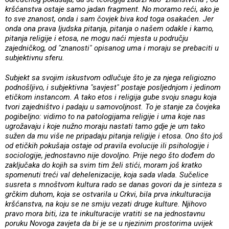
kršćanstva ostaje samo jadan fragment. No moramo reći, ako je
to sve znanost, onda i sam čovjek biva kod toga osakaćen. Jer
onda ona prava ljudska pitanja, pitanja o našem odakle i kamo,
pitanja religije i etosa, ne mogu naći mjesta u području
zajedničkog, od "znanosti" opisanog uma i moraju se prebaciti u
subjektivnu sferu.
Subjekt sa svojim iskustvom odlučuje što je za njega religiozno
podnošljivo, i subjektivna "savjest" postaje posljednjom i jedinom
etičkom instancom. A tako etos i religija gube svoju snagu koja
tvori zajedništvo i padaju u samovoljnost. To je stanje za čovjeka
pogibeljno: vidimo to na patologijama religije i uma koje nas
ugrožavaju i koje nužno moraju nastati tamo gdje je um tako
sužen da mu više ne pripadaju pitanja religije i etosa. Ono što još
od etičkih pokušaja ostaje od pravila evolucije ili psihologije i
sociologije, jednostavno nije dovoljno. Prije nego što dođem do
zaključaka do kojih sa svim tim želi stići, moram još kratko
spomenuti treći val dehelenizacije, koja sada vlada. Sučelice
susreta s mnoštvom kultura rado se danas govori da je sinteza s
grčkim duhom, koja se ostvarila u Crkvi, bila prva inkulturacija
kršćanstva, na koju se ne smiju vezati druge kulture. Njihovo
pravo mora biti, iza te inkulturacije vratiti se na jednostavnu
poruku Novoga zavjeta da bi je se u njezinim prostorima uvijek