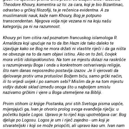
Theodore Khoury, komentira uz to: za cara, koji je bio Bizantinac,
odrastao u grčkoj filozofiji, ta je rečenica evidentna. A za
muslimanski nauk, kaže nam Khoury, Bog je potpuno
transcendentan. Njegova volja nije vezana ni na koju našu
kategoriju, pa ni na razumnost.
Khoury pri tom citira rad poznatom francuskog islamologa R.
Arnaldeza koji upućuje na to da Ibn Hazn ide tako daleko te
izjavljuje kako se Bog ne mora držati ni vlastite riječi i da ga ništa
ne obvezuje na to da nam objavi istinu. Ako on to želi, čovjek
mora vršiti idolopoklonstvo. Na tom se mjestu dolazi na raskršće
u razumijevanju Boga i onda u konkretnom ostvarivanju religije,
što nam danas neposredno postavlja izazov. Je li vjerovati da
djelovanje protiv uma protuslovi Božjem biću, samo grčki način,
ili to vrijedi uvijek i po samom sebi? Mislim da je na tom mjestu
vidljiv duboki sklad između onoga što u najboljem smislu
nazivamo grčkim i vjere u Boga utemeljene na Bibliji.
Prvim stihom iz knjige Postanka, prvi stih Svetoga pisma uopće,
mijenjajući ga, Ivan je otvorio prolog svoga evanđelja riječju: u
početku bijaše Logos. Upravo je to riječ koju upotrebljava car: Bog
djeluje po Logosu. Logos je um i riječ zajedno - um koji je
stvarateljski i koji se može priopćiti, ali upravo kao um. Ivan nam