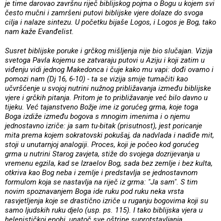
je time darovao završnu riječ biblijskog pojma o Bogu u kojem svi
često mučni i zamršeni putovi biblijske vjere dolaze do svoga
cilja i nalaze sintezu. U početku bijaše Logos, i Logos je Bog, tako
nam kaže Evanđelist.
Susret biblijske poruke i grčkog mišljenja nije bio slučajan. Vizija
svetoga Pavla kojemu se zatvaraju putovi u Aziju i koji zatim u
viđenju vidi jednog Makedonca i čuje kako mu vapi: dođi ovamo i
pomozi nam (Dj 16, 6-10) - ta se vizija smije tumačiti kao
učvršćenje u svojoj nutrini nužnog približavanja između biblijske
vjere i grčkih pitanja. Pritom je to približavanje već bilo davno u
tijeku. Već tajanstveno Božje ime iz gorućeg grma, koje toga
Boga izdiže između bogova s mnogim imenima i o njemu
jednostavno izriče: ja sam tu-bitak (prisutnost), jest poricanje
mita prema kojem sokratovski pokušaj, da nadvlada i nadiđe mit,
stoji u unutarnjoj analogiji. Proces, koji je počeo kod gorućeg
grma u nutrini Starog zavjeta, stiže do svojega dozrijevanja u
vremenu egzila, kad se Izraelov Bog, sada bez zemlje i bez kulta,
otkriva kao Bog neba i zemlje i predstavlja se jednostavnom
formulom koja se nastavlja na riječ iz grma: "Ja sam". S tim
novim spoznavanjem Boga ide ruku pod ruku neka vrsta
rasvjetljenja koje se drastično izriče u ruganju bogovima koji su
samo ljudskih ruku djelo (usp. ps. 115). I tako biblijska vjera u
helenističkoj epohi, unatoč sve oštrine suprotstavljanja