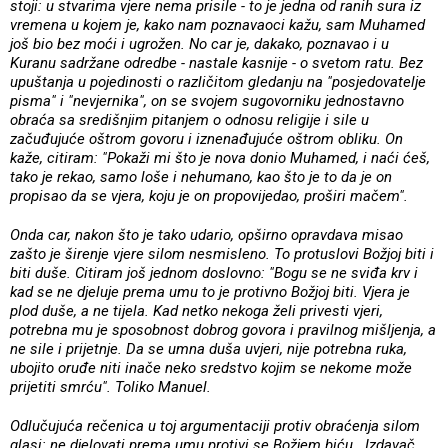
stoji: u stvarima vjere nema prisile - to je jedna od ranih sura iz
vremena u kojem je, kako nam poznavaoci kažu, sam Muhamed
još bio bez moći i ugrožen. No car je, dakako, poznavao i u
Kuranu sadržane odredbe - nastale kasnije - o svetom ratu. Bez
upuštanja u pojedinosti o različitom gledanju na "posjedovatelje
pisma" i "nevjernika", on se svojem sugovorniku jednostavno
obraća sa središnjim pitanjem o odnosu religije i sile u
začuđujuće oštrom govoru i iznenađujuće oštrom obliku. On
kaže, citiram: "Pokaži mi što je nova donio Muhamed, i naći ćeš,
tako je rekao, samo loše i nehumano, kao što je to da je on
propisao da se vjera, koju je on propovijedao, proširi mačem".
Onda car, nakon što je tako udario, opširno opravdava misao
zašto je širenje vjere silom nesmisleno. To protuslovi Božjoj biti i
biti duše. Citiram još jednom doslovno: "Bogu se ne sviđa krv i
kad se ne djeluje prema umu to je protivno Božjoj biti. Vjera je
plod duše, a ne tijela. Kad netko nekoga želi privesti vjeri,
potrebna mu je sposobnost dobrog govora i pravilnog mišljenja, a
ne sile i prijetnje. Da se umna duša uvjeri, nije potrebna ruka,
ubojito oruđe niti inače neko sredstvo kojim se nekome može
prijetiti smrću". Toliko Manuel.
Odlučujuća rečenica u toj argumentaciji protiv obraćenja silom
glasi: ne djelovati prema umu protivi se Božjem biću . Izdavač,