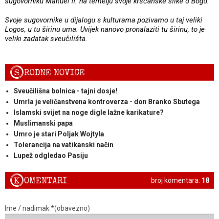
sugovorniku Manuel II. na temelju svoje kršćanske slike o Bogu.
Svoje sugovornike u dijalogu s kulturama pozivamo u taj veliki
Logos, u tu širinu uma. Uvijek nanovo pronalaziti tu širinu, to je
veliki zadatak sveučilišta.
S
RODNE NOVICE
Sveučilišna bolnica - tajni dosje!
Umrla je veličanstvena kontroverza - don Branko Sbutega
Islamski svijet na noge digle lažne karikature?
Muslimanski papa
Umro je stari Poljak Wojtyla
Tolerancija na vatikanski način
Lupež odgledao Pasiju
K
OMENTARI
broj komentara:
18
Ime / nadimak *(obavezno)