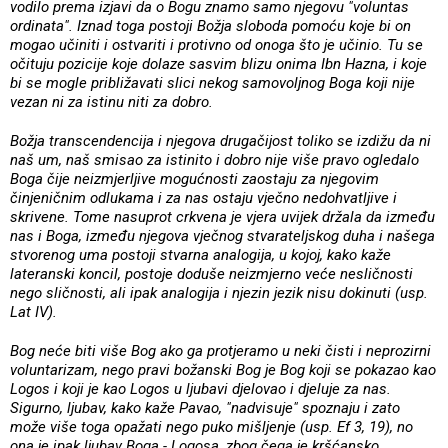
vodilo prema izjavi da o Bogu znamo samo njegovu "voluntas
ordinata". Iznad toga postoji Božja sloboda pomoću koje bi on
mogao učiniti i ostvariti i protivno od onoga što je učinio. Tu se
očituju pozicije koje dolaze sasvim blizu onima Ibn Hazna, i koje
bi se mogle približavati slici nekog samovoljnog Boga koji nije
vezan ni za istinu niti za dobro.
Božja transcendencija i njegova drugačijost toliko se izdižu da ni
naš um, naš smisao za istinito i dobro nije više pravo ogledalo
Boga čije neizmjerljive mogućnosti zaostaju za njegovim
činjeničnim odlukama i za nas ostaju vječno nedohvatljive i
skrivene. Tome nasuprot crkvena je vjera uvijek držala da između
nas i Boga, između njegova vječnog stvarateljskog duha i našega
stvorenog uma postoji stvarna analogija, u kojoj, kako kaže
lateranski koncil, postoje doduše neizmjerno veće nesličnosti
nego sličnosti, ali ipak analogija i njezin jezik nisu dokinuti (usp.
Lat IV).
Bog neće biti više Bog ako ga protjeramo u neki čisti i neprozirni
voluntarizam, nego pravi božanski Bog je Bog koji se pokazao kao
Logos i koji je kao Logos u ljubavi djelovao i djeluje za nas.
Sigurno, ljubav, kako kaže Pavao, "nadvisuje" spoznaju i zato
može više toga opažati nego puko mišljenje (usp. Ef 3, 19), no
ona je ipak ljubav Boga - Logosa, zbog čega je kršćansko