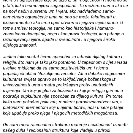
pitati, kako bismo njima zagospodarili. To možemo samo ako se
na novi način susretnu um i vjera; ako nadvladamo samo-
nametnuto ograničenje uma na ono se može falsificirati u
eksperimentu i ako umu opet otvorimo njegovu cijelu širinu. U
tome smislu teologija, ne samo kao historijska i humano-
znanstvena disciplina, nego i kao prava teologija, kao pitanje o
razumijevanju vjere, spada u sveučilište i u njegovu široku
dijalogu znanosti.
Jedino tako postat ćemo sposobni za istinski dijalog kultura i
religija, što nam je tako jako potrebno. U zapadnom svijetu vlada
uvelike mišljenje da su samo pozitivistički um i njemu
pripadajući oblici filozofije univerzalni. Ali u duboko religioznim
kulturama svijeta upravo se to isključivanje božanskoga iz
univerzalnosti uma smatra prekršajem protiv unutrašnjih
uvjerenja. Um koji je gluh za božansko i koji je religiju gurnuo u
područje supkulture nije sposoban za dijalog kultura. Pri tome,
kako sam pokušao pokazati, moderni prirodoznanstveni um, s
platonskim elementom koji u njemu boravi, nosi u sebi pitanje
koje upućuje preko njega i njegovih metodičkih mogućnosti.
On sam mora racionalnu strukturu materije i sukladnost između
našeg duha i racionalnih struktura koje vladaju u prirodi