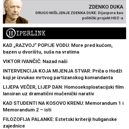
ZDENKO DUKA
DRUGO MIŠLJENJE ZDENKA DUKE: Dijaspora kao
politički projekt HDZ-a
H
IPERLINK
KAD „RAZVOJ“ POPIJE VODU: More pred kućom,
bazen u dvorištu, suša na vratima
VIKTOR IVANČIĆ: Nazad naši
INTERVENCIJA KOJA MIJENJA STVAR: Priča o Hodži
koji je izvukao mrtvog partizanskog komandanta
LIJEPA VEČER, LIJEP DAN: Homoseksploatacijski film
lansiran uz dramatični mučenički narativ
KAD STUDENTI NA KOSOVO KRENU: Memorandum 1 i
Memorandum 2 – isti
FILOZOFIJA PALANKE: Estetski kriteriji huliganske
zajednice