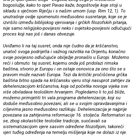
bogoslužje, kako to opet Pavao kaže, bogoštovlje koje stoji u
skladu s vječnom Riječju i s našim umom (usp. Rim 12, 1). To
unutrašnje ovdje spomenuto međusobno susretanje, koje se je
izvršilo između biblijskog vjerovanja i grčkih filozofskih pitanja,
nije samo religijsko-povijesni neko i svjetsko-povijesni odlučujući
proces koji nas još i danas obvezuje.
Uviđamo li na taj susret, onda nije čudno da je kršćanstvo,
unatoč svoga podrijetla i važnog razvitka na Orijentu, konačno
svoje povijesno odlučujuće obilježje pronašlo u Europi. Možemo
reći i obrnuto: taj susret, kojemu onda još pridolazi rimska
baština, stvorio je Europu i on ostaje osnovica za ono što se s
pravom može nazvati Europa. Tezi da kritički pročišćena grčka
baština bitno spada na kršćansku vjeru stoji nasuprot zahtjev za
dehelenizacijom kršćanstva, koja od početka novoga vijeka sve
više obvladava teološkim hrvanjem. Pogledamo li to još bliže,
možemo primijetiti tri vala programa dehelenizacije, koji su
doduše međusobno povezani, ali se u svojim opravdavanjima i
ciljevima jasno međusobno razlikuju. Dehelenizacija je najprije
povezana sa zahtjevima reformacije 16. stoljeća. Reformatori su
se, zbog skolastičke teološke tradicije, suočavali sa
sistematizacijom vjere sasvim određene filozofijom, takoreći
vjeri tuđeg određenja na temelju mišljenja koje ne dolazi iz nje.