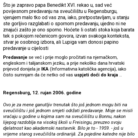
Što je zapravo papa Benedikt XVI. rekao u, sad već
povijesnom predavanju na sveučilištu u Regensburgu,
vjerujem malo tko od vas zna, iako, pretpostavljam, u stanju
ste gorljivo razglabati o spornom predavanju, ujedno ni ne
znajući zašto je ono sporno. Hoćete li ostati stoka koja barata
tek s pokojom rečenicom govora, izvan svakoga konteksta,
stvar je osobnog izbora, ali Lupiga vam donosi papino
predavanje u cijelosti
Predavanje
se već i prije moglo pročitati na njemačkom,
engleskom i talijanskom jeziku, a prije nekoliko dana hrvatski
prijevod donijela je
IKA
(Informativna katolička agencija), iako
čisto sumnjam da će netko od vas
uspjeti doći do kraja
...
Regensburg, 12. rujan 2006. godine
Ovo je za mene ganutljiv trenutak što još jednom mogu biti na
sveučilištu i još jednom smjeti održati predavanje. Moje se misli
vraćaju u godine u kojima sam na sveučilištu u Bonnu, nakon
lijepog razdoblja na visokoj školi u Freisingu, preuzeo svoju
djelatnost kao akademski nastavnik. Bilo je to - 1959. - još u
vrijeme starog sveučilišta ordinarijâ. Za pojedine katedre nije bilo