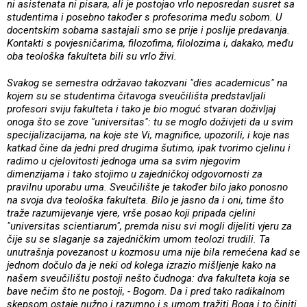
ni asistenata ni pisara, ali je postojao vrlo neposredan susret sa
studentima i posebno također s profesorima među sobom. U
docentskim sobama sastajali smo se prije i poslije predavanja.
Kontakti s povjesničarima, filozofima, filolozima i, dakako, među
oba teološka fakulteta bili su vrlo živi.
Svakog se semestra održavao takozvani "dies academicus" na
kojem su se studentima čitavoga sveučilišta predstavljali
profesori sviju fakulteta i tako je bio moguć stvaran doživljaj
onoga što se zove "universitas": tu se moglo doživjeti da u svim
specijalizacijama, na koje ste Vi, magnifice, upozorili, i koje nas
katkad čine da jedni pred drugima šutimo, ipak tvorimo cjelinu i
radimo u cjelovitosti jednoga uma sa svim njegovim
dimenzijama i tako stojimo u zajedničkoj odgovornosti za
pravilnu uporabu uma. Sveučilište je također bilo jako ponosno
na svoja dva teološka fakulteta. Bilo je jasno da i oni, time što
traže razumijevanje vjere, vrše posao koji pripada cjelini
"universitas scientiarum", premda nisu svi mogli dijeliti vjeru za
čije su se slaganje sa zajedničkim umom teolozi trudili. Ta
unutrašnja povezanost u kozmosu uma nije bila remećena kad se
jednom dočulo da je neki od kolega izrazio mišljenje kako na
našem sveučilištu postoji nešto čudnoga: dva fakulteta koja se
bave nečim što ne postoji, - Bogom. Da i pred tako radikalnom
skepsom ostaje nužno i razumno i s umom tražiti Boga i to činiti