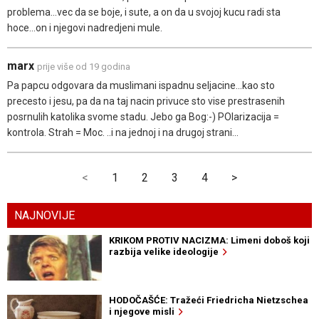
problema...vec da se boje, i sute, a on da u svojoj kucu radi sta
hoce...on i njegovi nadredjeni mule.
marx
prije više od 19 godina
Pa papcu odgovara da muslimani ispadnu seljacine...kao sto
precesto i jesu, pa da na taj nacin privuce sto vise prestrasenih
posrnulih katolika svome stadu. Jebo ga Bog:-) POlarizacija =
kontrola. Strah = Moc. ..i na jednoj i na drugoj strani...
<
1
2
3
4
>
NAJNOVIJE
KRIKOM PROTIV NACIZMA: Limeni doboš koji
razbija velike ideologije
HODOČAŠĆE: Tražeći Friedricha Nietzschea
i njegove misli