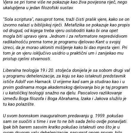
Vjera se pri tome više ne pokazuje kao živa povijesna riječ, nego
ukalupljena u jedan filozofski sustav.
"Sola scriptura", nasuprot tome, traži čisti pralik vjere, kako se on
izvorno nalazi u biblijskoj riječi. Metafizika se pokazuje kao propis
od drugud, od kojega treba vjeru osloboditi kako bi ona opet
mogla biti upravo vjera. Jednom i za reformatore nepredvidivom
radikalnošću prema tome je programu djelovao Kant u svojoj
izreci, da je morao ukloniti mišljenje kako bi dao mjesta vjeri. Pri
tom je on vjeru isključivo usidrio u praktični um i zanijekao mu
pristup cjelini stvarnosti.
Liberalna teologija 19.i 20. stoljeća donijela je sa sobom drugi val
u programu dehelenizacije, za koju se kao istaknuti predstavnik
ističe Adolf von Harnack. U vrijeme kad sam ja studirao kao i u
prvim godinama moga akademskog djelovanja bio je taj program
i u katoličkoj teologiji snažno na djelu. Pascalovo razlikovanje
između Boga filozofa i Boga Abrahama, Izaka i Jakova služilo je
tu kao polazište.
U svom bonnskom inauguralnom predavanju g. 1959. pokušao
sam se suočiti s time i sve to ne bih sada želio ovdje ponavljati.
Ipak bih barem sasvim kratko pokušao istaknuti ono što je u
ovom drugom valu dehelenizacije, nasuprot onom prvom, bilo