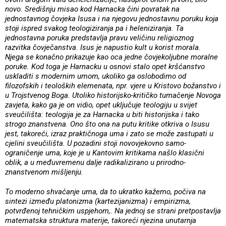
novo. Središnju misao kod Harnacka čini povratak na
jednostavnog čovjeka Isusa i na njegovu jednostavnu poruku koja
stoji ispred svakog teologiziranja pa i heleniziranja. Ta
jednostavna poruka predstavlja pravu veličinu religioznog
razvitka čovječanstva. Isus je napustio kult u korist morala.
Njega se konačno prikazuje kao oca jedne čovjekoljubne moralne
poruke. Kod toga je Harnacku u osnovi stalo opet kršćanstvo
uskladiti s modernim umom, ukoliko ga oslobodimo od
filozofskih i teoloških elemenata, npr. vjere u Kristovo božanstvo i
u Trojstvenog Boga. Utoliko historijsko-kritičko tumačenje Novoga
zavjeta, kako ga je on vidio, opet uključuje teologiju u svijet
sveučilišta: teologija je za Harnacka u biti historijska i tako
strogo znanstvena. Ono što ona na putu kritike otkriva o Isusu
jest, takoreći, izraz praktičnoga uma i zato se može zastupati u
cjelini sveučilišta. U pozadini stoji novovjekovno samo-
ograničenje uma, koje je u Kantovim kritikama našlo klasični
oblik, a u međuvremenu dalje radikalizirano u prirodno-
znanstvenom mišljenju.
To moderno shvaćanje uma, da to ukratko kažemo, počiva na
sintezi između platonizma (kartezijanizma) i empirizma,
potvrđenoj tehničkim uspjehom,. Na jednoj se strani pretpostavlja
matematska struktura materije, takoreći njezina unutarnja