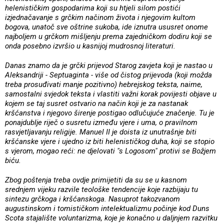
helenističkim gospodarima koji su htjeli silom postići
izjednačavanje s grčkim načinom života i njegovim kultom
bogova, unatoč sve oštrine sukoba, ide iznutra ususret onome
najboljem u grčkom mišljenju prema zajedničkom dodiru koji se
onda posebno izvršio u kasnijoj mudrosnoj literaturi.
Danas znamo da je grčki prijevod Starog zavjeta koji je nastao u
Aleksandriji - Septuaginta - više od čistog prijevoda (koji možda
treba prosuđivati manje pozitivno) hebrejskog teksta, naime,
samostalni svjedok teksta i vlastiti važni korak povijesti objave u
kojem se taj susret ostvario na način koji je za nastanak
kršćanstva i njegovo širenje postigao odlučujuće značenje. Tu je
ponajdublje riječ o susretu između vjere i uma, o pravilnom
rasvjetljavanju religije. Manuel II je doista iz unutrašnje biti
kršćanske vjere i ujedno iz biti helenističkog duha, koji se stopio
s vjerom, mogao reći: ne djelovati "s Logosom" protivi se Božjem
biću.
Zbog poštenja treba ovdje primijetiti da su se u kasnom
srednjem vijeku razvile teološke tendencije koje razbijaju tu
sintezu grčkoga i kršćanskoga. Nasuprot takozvanom
augustinskom i tomističkom intelektualizmu počinje kod Duns
Scota stajalište voluntarizma, koje je konačno u daljnjem razvitku