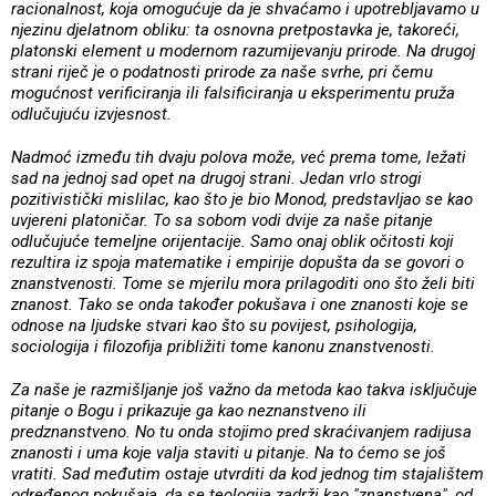
racionalnost, koja omogućuje da je shvaćamo i upotrebljavamo u
njezinu djelatnom obliku: ta osnovna pretpostavka je, takoreći,
platonski element u modernom razumijevanju prirode. Na drugoj
strani riječ je o podatnosti prirode za naše svrhe, pri čemu
mogućnost verificiranja ili falsificiranja u eksperimentu pruža
odlučujuću izvjesnost.
Nadmoć između tih dvaju polova može, već prema tome, ležati
sad na jednoj sad opet na drugoj strani. Jedan vrlo strogi
pozitivistički mislilac, kao što je bio Monod, predstavljao se kao
uvjereni platoničar. To sa sobom vodi dvije za naše pitanje
odlučujuće temeljne orijentacije. Samo onaj oblik očitosti koji
rezultira iz spoja matematike i empirije dopušta da se govori o
znanstvenosti. Tome se mjerilu mora prilagoditi ono što želi biti
znanost. Tako se onda također pokušava i one znanosti koje se
odnose na ljudske stvari kao što su povijest, psihologija,
sociologija i filozofija približiti tome kanonu znanstvenosti.
Za naše je razmišljanje još važno da metoda kao takva isključuje
pitanje o Bogu i prikazuje ga kao neznanstveno ili
predznanstveno. No tu onda stojimo pred skraćivanjem radijusa
znanosti i uma koje valja staviti u pitanje. Na to ćemo se još
vratiti. Sad međutim ostaje utvrditi da kod jednog tim stajalištem
određenog pokušaja, da se teologija zadrži kao "znanstvena", od