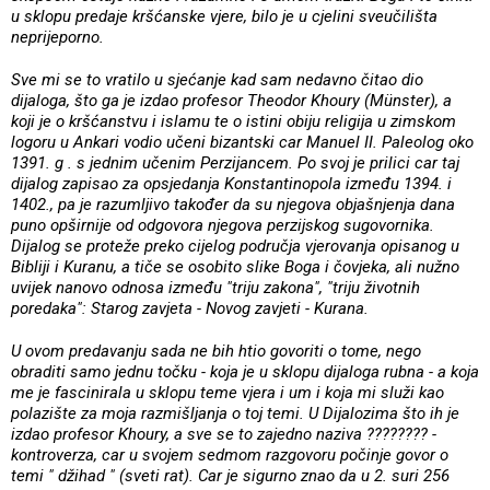
u sklopu predaje kršćanske vjere, bilo je u cjelini sveučilišta
neprijeporno.
Sve mi se to vratilo u sjećanje kad sam nedavno čitao dio
dijaloga, što ga je izdao profesor Theodor Khoury (Münster), a
koji je o kršćanstvu i islamu te o istini obiju religija u zimskom
logoru u Ankari vodio učeni bizantski car Manuel II. Paleolog oko
1391. g . s jednim učenim Perzijancem. Po svoj je prilici car taj
dijalog zapisao za opsjedanja Konstantinopola između 1394. i
1402., pa je razumljivo također da su njegova objašnjenja dana
puno opširnije od odgovora njegova perzijskog sugovornika.
Dijalog se proteže preko cijelog područja vjerovanja opisanog u
Bibliji i Kuranu, a tiče se osobito slike Boga i čovjeka, ali nužno
uvijek nanovo odnosa između "triju zakona", "triju životnih
poredaka": Starog zavjeta - Novog zavjeti - Kurana.
U ovom predavanju sada ne bih htio govoriti o tome, nego
obraditi samo jednu točku - koja je u sklopu dijaloga rubna - a koja
me je fascinirala u sklopu teme vjera i um i koja mi služi kao
polazište za moja razmišljanja o toj temi. U Dijalozima što ih je
izdao profesor Khoury, a sve se to zajedno naziva ???????? -
kontroverza, car u svojem sedmom razgovoru počinje govor o
temi " džihad " (sveti rat). Car je sigurno znao da u 2. suri 256