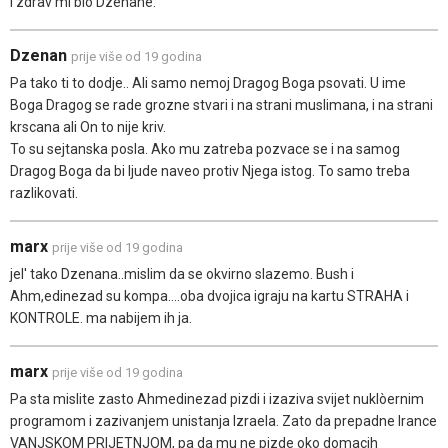
i zdrav mi bio Dzenane.
Dzenan
prije više od 19 godina
Pa tako ti to dodje.. Ali samo nemoj Dragog Boga psovati. U ime
Boga Dragog se rade grozne stvari i na strani muslimana, i na strani
krscana ali On to nije kriv.
To su sejtanska posla. Ako mu zatreba pozvace se i na samog
Dragog Boga da bi ljude naveo protiv Njega istog. To samo treba
razlikovati.
marx
prije više od 19 godina
jel' tako Dzenana..mislim da se okvirno slazemo. Bush i
Ahm,edinezad su kompa....oba dvojica igraju na kartu STRAHA i
KONTROLE. ma nabijem ih ja.
marx
prije više od 19 godina
Pa sta mislite zasto Ahmedinezad pizdi i izaziva svijet nuklòernim
programom i zazivanjem unistanja Izraela. Zato da prepadne Irance
VANJSKOM PRIJETNJOM, pa da mu ne pizde oko domacih