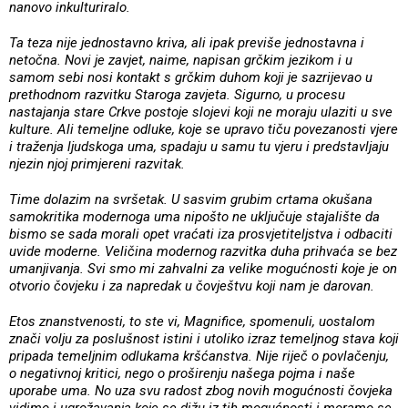
nanovo inkulturiralo.
Ta teza nije jednostavno kriva, ali ipak previše jednostavna i
netočna. Novi je zavjet, naime, napisan grčkim jezikom i u
samom sebi nosi kontakt s grčkim duhom koji je sazrijevao u
prethodnom razvitku Staroga zavjeta. Sigurno, u procesu
nastajanja stare Crkve postoje slojevi koji ne moraju ulaziti u sve
kulture. Ali temeljne odluke, koje se upravo tiču povezanosti vjere
i traženja ljudskoga uma, spadaju u samu tu vjeru i predstavljaju
njezin njoj primjereni razvitak.
Time dolazim na svršetak. U sasvim grubim crtama okušana
samokritika modernoga uma nipošto ne uključuje stajalište da
bismo se sada morali opet vraćati iza prosvjetiteljstva i odbaciti
uvide moderne. Veličina modernog razvitka duha prihvaća se bez
umanjivanja. Svi smo mi zahvalni za velike mogućnosti koje je on
otvorio čovjeku i za napredak u čovještvu koji nam je darovan.
Etos znanstvenosti, to ste vi, Magnifice, spomenuli, uostalom
znači volju za poslušnost istini i utoliko izraz temeljnog stava koji
pripada temeljnim odlukama kršćanstva. Nije riječ o povlačenju,
o negativnoj kritici, nego o proširenju našega pojma i naše
uporabe uma. No uza svu radost zbog novih mogućnosti čovjeka
vidimo i ugrožavanja koje se dižu iz tih mogućnosti i moramo se