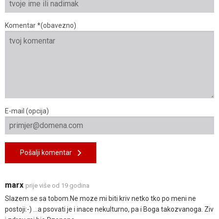
Komentar *(obavezno)
E-mail (opcija)
Pošalji komentar
marx
prije više od 19 godina
Slazem se sa tobom.Ne moze mi biti kriv netko tko po meni ne
postoji:-) ...a psovati je i inace nekulturno, pa i Boga takozvanoga. Ziv