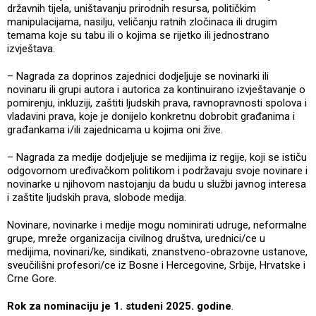
državnih tijela, uništavanju prirodnih resursa, političkim
manipulacijama, nasilju, veličanju ratnih zločinaca ili drugim
temama koje su tabu ili o kojima se rijetko ili jednostrano
izvještava.
– Nagrada za doprinos zajednici dodjeljuje se novinarki ili
novinaru ili grupi autora i autorica za kontinuirano izvještavanje o
pomirenju, inkluziji, zaštiti ljudskih prava, ravnopravnosti spolova i
vladavini prava, koje je donijelo konkretnu dobrobit građanima i
građankama i/ili zajednicama u kojima oni žive.
– Nagrada za medije dodjeljuje se medijima iz regije, koji se ističu
odgovornom uređivačkom politikom i podržavaju svoje novinare i
novinarke u njihovom nastojanju da budu u službi javnog interesa
i zaštite ljudskih prava, slobode medija.
Novinare, novinarke i medije mogu nominirati udruge, neformalne
grupe, mreže organizacija civilnog društva, urednici/ce u
medijima, novinari/ke, sindikati, znanstveno-obrazovne ustanove,
sveučilišni profesori/ce iz Bosne i Hercegovine, Srbije, Hrvatske i
Crne Gore.
Rok za nominaciju je 1. studeni 2025. godine
.