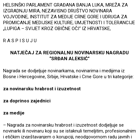
HELSINŠKI PARLAMENT GRAĐANA BANJA LUKA, MREŽA ZA
IZGRADNJU MIRA, NEZAVISNO DRUŠTVO NOVINARA
VOJVODINE, INSTITUT ZA MEDIJE CRNE GORE I UDRUGA ZA
PROMICANJE MEDIJSKE KULTURE, UMJETNOSTI I TOLERANCIJE
„LUPIGA – SVIJET KROZ OBIČNE OČI“ IZ HRVATSKE,
R A S P I S U J U
NATJEČAJ ZA REGIONALNU NOVINARSKU NAGRADU
“SRĐAN ALEKSIĆ”
Nagrada se dodjeljuje novinarkama, novinarima i medijima iz
Bosne i Hercegovine, Srbije, Hrvatske i Crne Gore u tri kategorije:
za novinarsku hrabrost i izuzetnost
za doprinos zajednici
za medije
– Nagrada za novinarsku hrabrost i izuzetnost dodjeljuje se
novinarki ili novinaru koji su se istaknuli temeljitim, profesionalnim
i etičkim izvještavanjem o korupciji, neodgovornom radu javnih i