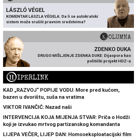
LÁSZLÓ VÉGEL
KOMENTAR LÁSZLA VÉGELA: Da li se autokratski
sistem može srušiti pravnim sredstvima?
KOLUMNA
ZDENKO DUKA
DRUGO MIŠLJENJE ZDENKA DUKE: Dijaspora kao
politički projekt HDZ-a
H
IPERLINK
KAD „RAZVOJ“ POPIJE VODU: More pred kućom,
bazen u dvorištu, suša na vratima
VIKTOR IVANČIĆ: Nazad naši
INTERVENCIJA KOJA MIJENJA STVAR: Priča o Hodži
koji je izvukao mrtvog partizanskog komandanta
LIJEPA VEČER, LIJEP DAN: Homoseksploatacijski film