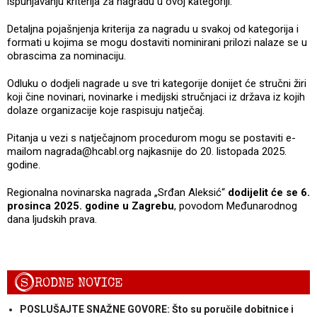
ispunjavanju kriterija za nagradu u ovoj kategoriji.
Detaljna pojašnjenja kriterija za nagradu u svakoj od kategorija i
formati u kojima se mogu dostaviti nominirani prilozi nalaze se u
obrascima za nominaciju.
Odluku o dodjeli nagrade u sve tri kategorije donijet će stručni žiri
koji čine novinari, novinarke i medijski stručnjaci iz država iz kojih
dolaze organizacije koje raspisuju natječaj.
Pitanja u vezi s natječajnom procedurom mogu se postaviti e-
mailom nagrada@hcabl.org najkasnije do 20. listopada 2025.
godine.
Regionalna novinarska nagrada „Srđan Aleksić“
dodijelit će se 6.
prosinca 2025. godine u Zagrebu
, povodom Međunarodnog
dana ljudskih prava.
S
RODNE NOVICE
POSLUŠAJTE SNAŽNE GOVORE: Što su poručile dobitnice i