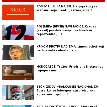
ROMEO I JULIJA NA SELU: Knjiga kojoj se
vraćam i koja nikad nije iznevjerila
POLEMIKA (BIVŠE) NAVIJAČICE: Kako sam
(zasad) prestala navijati za hrvatsku
reprezentaciju
KRIKOM PROTIV NACIZMA: Limeni doboš koji
razbija velike ideologije
HODOČAŠĆE: Tražeći Friedricha Nietzschea
i njegove misli
BEČKI ZIDOVI–BALKANSKI NACIONALIZMI:
Susret koji je fotoreportažu pretvorio u
agresivnu prijetnju
KAD „RAZVOJ“ POPIJE VODU: More pred