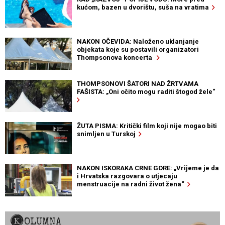
kućom, bazen u dvorištu, suša na vratima
NAKON OČEVIDA: Naloženo uklanjanje
objekata koje su postavili organizatori
Thompsonova koncerta
THOMPSONOVI ŠATORI NAD ŽRTVAMA
FAŠISTA: „Oni očito mogu raditi štogod žele“
ŽUTA PISMA: Kritički film koji nije mogao biti
snimljen u Turskoj
NAKON ISKORAKA CRNE GORE: „Vrijeme je da
i Hrvatska razgovara o utjecaju
menstruacije na radni život žena“
KOLUMNA