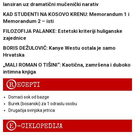
lansiran uz dramatični mučenički narativ
KAD STUDENTI NA KOSOVO KRENU: Memorandum 1 i
Memorandum 2 – isti
FILOZOFIJA PALANKE: Estetski kriteriji huliganske
zajednice
BORIS DEŽULOVIĆ: Kanye Westu ostala je samo
Hrvatska
„MALI ROMAN O TIŠINI“: Kaotična, zamršena i duboko
intimna knjiga
R
ECEPTI
Domaći sok od bazge
Burek (bosanski) za 1 odraslu osobu
Drugačija svinjska jetrica
E
-CIKLOPEDIJA