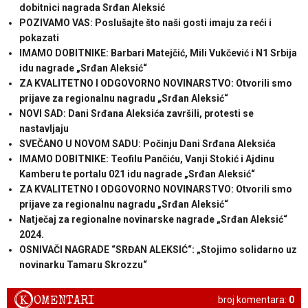
dobitnici nagrada Srđan Aleksić
POZIVAMO VAS: Poslušajte što naši gosti imaju za reći i
pokazati
IMAMO DOBITNIKE: Barbari Matejčić, Mili Vukčević i N1 Srbija
idu nagrade „Srđan Aleksić“
ZA KVALITETNO I ODGOVORNO NOVINARSTVO: Otvorili smo
prijave za regionalnu nagradu „Srđan Aleksić“
NOVI SAD: Dani Srđana Aleksića završili, protesti se
nastavljaju
SVEČANO U NOVOM SADU: Počinju Dani Srđana Aleksića
IMAMO DOBITNIKE: Teofilu Pančiću, Vanji Stokić i Ajdinu
Kamberu te portalu 021 idu nagrade „Srđan Aleksić“
ZA KVALITETNO I ODGOVORNO NOVINARSTVO: Otvorili smo
prijave za regionalnu nagradu „Srđan Aleksić“
Natječaj za regionalne novinarske nagrade „Srđan Aleksić“
2024.
OSNIVAČI NAGRADE “SRĐAN ALEKSIĆ“: „Stojimo solidarno uz
novinarku Tamaru Skrozzu“
K
OMENTARI
broj komentara:
0