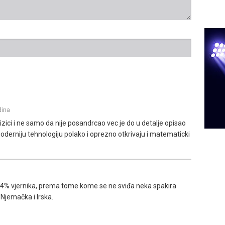
dina
zici i ne samo da nije posandrcao vec je do u detalje opisao
moderniju tehnologiju polako i oprezno otkrivaju i matematicki
 94% vjernika, prema tome kome se ne sviđa neka spakira
 Njemačka i Irska.