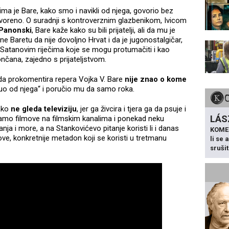
ojima je Bare, kako smo i navikli od njega, govorio bez
tvoreno. O suradnji s kontroverznim glazbenikom, Ivicom
Panonski
, Bare kaže kako su bili prijatelji, ali da mu je
e Baretu da nije dovoljno Hrvat i da je jugonostalgičar,
 Satanovim riječima koje se mogu protumačiti i kao
ončana, zajedno s prijateljstvom.
da prokomentira repera Vojka V. Bare
nije znao o kome
uo od njega“ i poručio mu da samo roka.
ako
ne gleda televiziju
, jer ga živcira i tjera ga da psuje i
LÁS
 samo filmove na filmskim kanalima i ponekad neku
ja i more, a na Stankovićevo pitanje koristi li i danas
KOME
ve, konkretnije metadon koji se koristi u tretmanu
li se
sruši