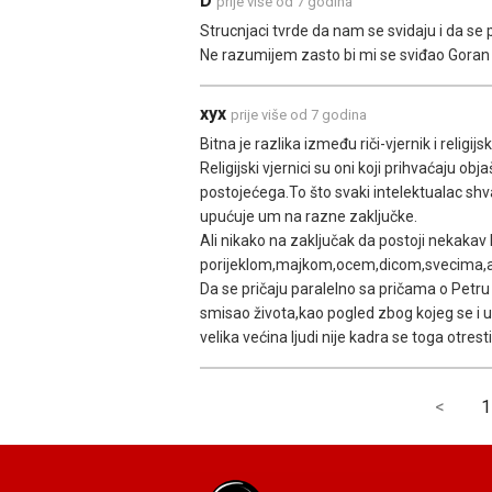
D
prije više od 7 godina
Strucnjaci tvrde da nam se svidaju i da se 
Ne razumijem zasto bi mi se sviđao Goran Ba
xyx
prije više od 7 godina
Bitna je razlika između riči-vjernik i religijsk
Religijski vjernici su oni koji prihvaćaju ob
postojećega.To što svaki intelektualac sh
upućuje um na razne zaključke.
Ali nikako na zaključak da postoji nekaka
porijeklom,majkom,ocem,dicom,svecima,anđe
Da se pričaju paralelno sa pričama o Pet
smisao života,kao pogled zbog kojeg se i u
velika većina ljudi nije kadra se toga otresti
<
1