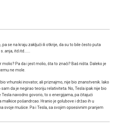
pa se na kraju zaključi ili otkrije, da su to bile često puta
nja, itd.itd.......
 molio? Pa da i jest molio, šta to znači? Baš ništa. Daleko je
ničemu ne mole.
rhunski inovator, ali priznajmo, nije bio znanstvenik. Iako
 sam da je negirao teoriju relativiteta. No, Tesla ipak nije bio
je Tesla navodno govorio, to o energijama, pa čitajući
 malkice pošandrcao. Hranio je golubove i držao ih u
vo na svoje mušice. Pa i Tesla, sa svojim opsesivnim pranjem