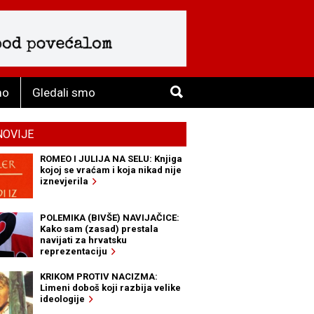
mo
Gledali smo
NOVIJE
ROMEO I JULIJA NA SELU: Knjiga
kojoj se vraćam i koja nikad nije
iznevjerila
POLEMIKA (BIVŠE) NAVIJAČICE:
Kako sam (zasad) prestala
navijati za hrvatsku
reprezentaciju
KRIKOM PROTIV NACIZMA:
Limeni doboš koji razbija velike
ideologije