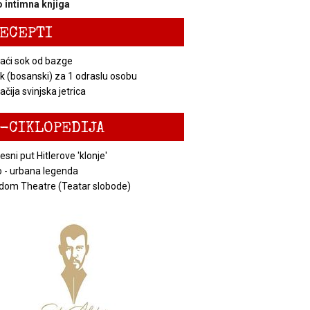
 intimna knjiga
ECEPTI
ći sok od bazge
k (bosanski) za 1 odraslu osobu
čija svinjska jetrica
-CIKLOPEDIJA
esni put Hitlerove 'klonje'
 - urbana legenda
dom Theatre (Teatar slobode)