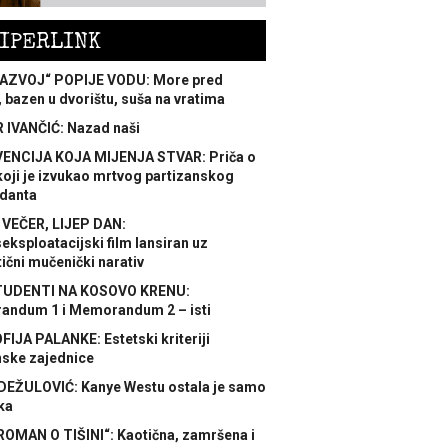
IPERLINK
AZVOJ“ POPIJE VODU: More pred
 bazen u dvorištu, suša na vratima
 IVANČIĆ: Nazad naši
ENCIJA KOJA MIJENJA STVAR: Priča o
koji je izvukao mrtvog partizanskog
danta
 VEČER, LIJEP DAN:
ksploatacijski film lansiran uz
ični mučenički narativ
TUDENTI NA KOSOVO KRENU:
ndum 1 i Memorandum 2 – isti
FIJA PALANKE: Estetski kriteriji
nske zajednice
DEŽULOVIĆ: Kanye Westu ostala je samo
ka
ROMAN O TIŠINI“: Kaotična, zamršena i