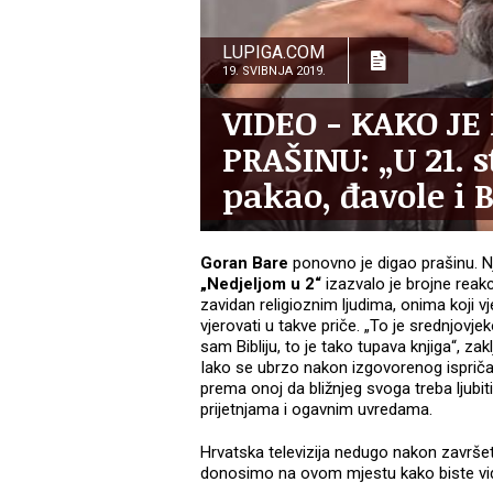
LUPIGA.COM
19. SVIBNJA 2019.
VIDEO - KAKO JE
PRAŠINU: „U 21. st
pakao, đavole i 
Goran Bare
ponovno je digao prašinu. N
„Nedjeljom u 2“
izazvalo je brojne reakc
zavidan religioznim ljudima, onima koji vj
vjerovati u takve priče. „To je srednjovj
sam Bibliju, to je tako tupava knjiga“, zak
Iako se ubrzo nakon izgovorenog ispriča
prema onoj da bližnjeg svoga treba ljub
prijetnjama i ogavnim uvredama.
Hrvatska televizija nedugo nakon završet
donosimo na ovom mjestu kako biste vidje