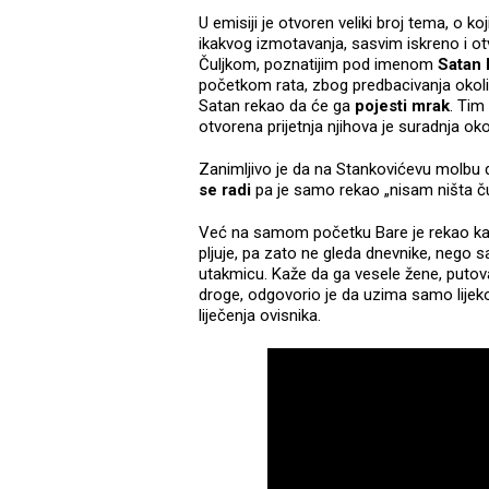
U emisiji je otvoren veliki broj tema, o k
ikakvog izmotavanja, sasvim iskreno i o
Čuljkom, poznatijim pod imenom
Satan 
početkom rata, zbog predbacivanja okolin
Satan rekao da će ga
pojesti mrak
. Tim
otvorena prijetnja njihova je suradnja ok
Zanimljivo je da na Stankovićevu molbu 
se radi
pa je samo rekao „nisam ništa č
Već na samom početku Bare je rekao k
pljuje, pa zato ne gleda dnevnike, nego
utakmicu. Kaže da ga vesele žene, putovan
droge, odgovorio je da uzima samo lijeko
liječenja ovisnika.