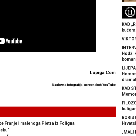
H
KAD „R
kućom,
VIKTOR
INTERV
Hodži 
koman
LIJEPA
Lupiga.Com
Homose
dramat
Naslovna fotografija: screenshot/YouTube
KAD S
Memora
FILOZO
huliga
BORIS 
Hrvats
 Franje i malenoga Pietra iz Foligna
jeku“
„MALI 