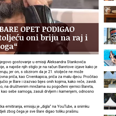
 BARE OPET PODIGAO
oljeću oni briju na raj i
Boga“
jegovo gostovanje u emisiji Aleksandra Stankovića
ije, a najviše njih stiglo je na račun Baretove izjave kako je
eruju, jer on, s obzirom da je 21. stoljeće ne može
ekovna priča, kao Crvenkapica, priča za malu djecu. Pročitao
ljučio je Bare i izazvao bijes onih kojima, kako reče, zavidi.
o, na društvenim mrežama su pogođeni vjernici Bareta,
iti kao sebe samoga, zasuli drvljem i kamenjem, odnosno
ka emitiranja, emisiju je „digla“ na YouTube, a snimku
li zbog čega je sve Bare digao toliku prašinu.