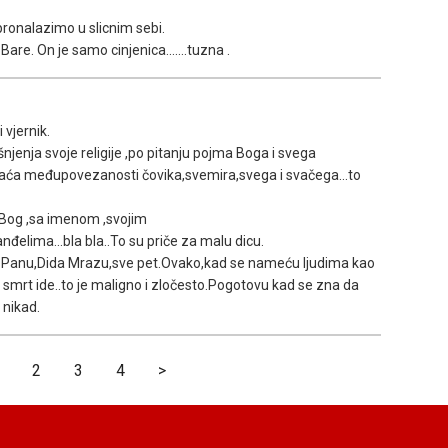
pronalazimo u slicnim sebi.
re. On je samo cinjenica.......tuzna .
i vjernik.
jašnjenja svoje religije ,po pitanju pojma Boga i svega
vaća međupovezanosti čovika,svemira,svega i svačega...to
v Bog ,sa imenom ,svojim
lima...bla bla..To su priče za malu dicu.
ru Panu,Dida Mrazu,sve pet.Ovako,kad se nameću ljudima kao
 smrt ide..to je maligno i zločesto.Pogotovu kad se zna da
 nikad.
2
3
4
>