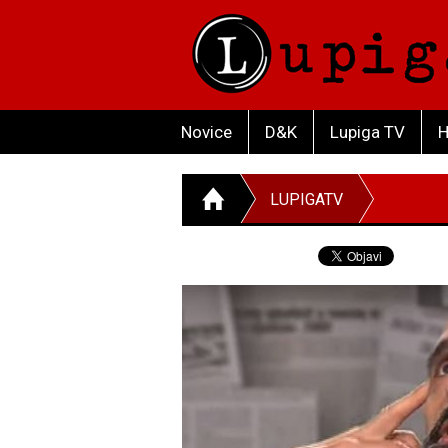
Novice
D&K
Lupiga TV
H
LUPIGATV