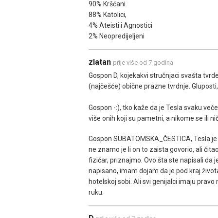
90% Kršćani
88% Katolici,
4% Ateisti i Agnostici
2% Neopredijeljeni
zlatan
prije više od 7 godina
Gospon D, kojekakvi stručnjaci svašta tvrde, 
(najčešće) obične prazne tvrdnje. Gluposti, s..a
Gospon -:), tko kaže da je Tesla svaku večer
više onih koji su pametni, a nikome se ili 
Gospon SUBATOMSKA_ČESTICA, Tesla je bio v
ne znamo je li on to zaista govorio, ali čitao
fizičar, priznajmo. Ovo šta ste napisali da 
napisano, imam dojam da je pod kraj života
hotelskoj sobi. Ali svi genijalci imaju pra
ruku.