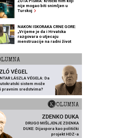
ŽUTA PISMA: Kritički film koji
nije mogao biti snimljen u
Turskoj
NAKON ISKORAKA CRNE GORE:
„Vrijeme je da i Hrvatska
razgovara o utjecaju
menstruacije na radni život
žena“
KOLUMNA
ZLÓ VÉGEL
NTAR LÁSZLA VÉGELA: Da
 autokratski sistem može
ti pravnim sredstvima?
KOLUMNA
ZDENKO DUKA
DRUGO MIŠLJENJE ZDENKA
DUKE: Dijaspora kao politički
projekt HDZ-a