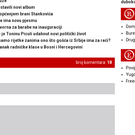
uze“
duboko
tavili novi album
R
općenjem brani Stankovića
e ima novu pjesmu
Doma
rna za barabe na inauguraciji
Bure
Toninu Piculi udahnut novi politički život
Druga
mo rijetke zanima ono što gošća iz Srbije ima za reći?
ak radničke klase u Bosni i Hercegovini
E
broj komentara:
18
Povij
Yugo
Free