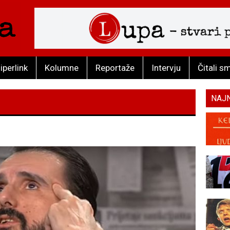
iperlink
Kolumne
Reportaže
Intervju
Čitali s
NAJ