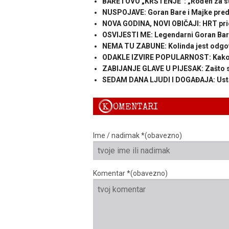
BARETOVO „KRŠTENJE“: „Rođen za s
NUSPOJAVE: Goran Bare i Majke preds
NOVA GODINA, NOVI OBIČAJI: HRT pri
OSVIJESTI ME: Legendarni Goran Bar
NEMA TU ZABUNE: Kolinda jest odgovo
ODAKLE IZVIRE POPULARNOST: Kako je 
ZABIJANJE GLAVE U PIJESAK: Zašto sa
SEDAM DANA LJUDI I DOGAĐAJA: Ustan
K
OMENTARI
Ime / nadimak *(obavezno)
Komentar *(obavezno)