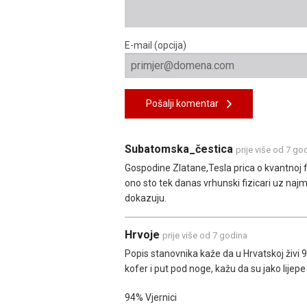
E-mail (opcija)
Pošalji komentar
Subatomska_čestica
prije više od 7 go
Gospodine Zlatane,Tesla prica o kvantnoj fi
ono sto tek danas vrhunski fizicari uz naj
dokazuju.
Hrvoje
prije više od 7 godina
Popis stanovnika kaže da u Hrvatskoj živi
kofer i put pod noge, kažu da su jako lijepe
94% Vjernici