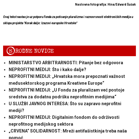
Naslovna fotografija: Hina/Edvard Šušak
Ovaj tekst nastao je uz potporu Fonda za poticanje pluralizma i raznovrsnosti elektroničkih medija u
sklopu projekta "Korak dalje: Izazovi europske Hrvatske"
S
RODNE NOVICE
MINISTARSTVO ARBITRARNOSTI: Pitanje bez odgovora
NEPROFITNI MEDIJI: Što i kako dalje?
NEPROFITNI MEDIJI: „Hrvatska mora prepoznati važnost
međusektorskog programa Kreativne Europe“
NEPROFITNI MEDIJI: „U Fondu za pluralizam već postoje
sredstva za dodatnu podršku neprofitnim medijima“
U SLUŽBI JAVNOG INTERESA: Što su zapravo neprofitni
mediji?
NEPROFITNI MEDIJI: Digitalnim fondom do održivosti
neprofitnog medijskog sektora
„CRVENA“ SOLIDARNOST: Mreži antifašistkinja treba naša
pomoć