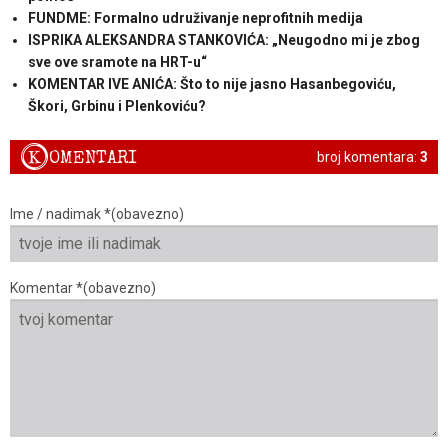
FUNDME: Formalno udruživanje neprofitnih medija
ISPRIKA ALEKSANDRA STANKOVIĆA: „Neugodno mi je zbog
sve ove sramote na HRT-u“
KOMENTAR IVE ANIĆA: Što to nije jasno Hasanbegoviću,
Škori, Grbinu i Plenkoviću?
K
OMENTARI
broj komentara:
3
Ime / nadimak *(obavezno)
Komentar *(obavezno)