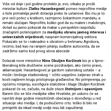
Više od dvije i pol godine proteklo je, evo, otkako je prošli
ministar kulture
Zlatko Hasanbegović
pomeo neprofitne medije
s liste primatelja javnih dotacija preko te ustanove. Bio mu je to
prvi veći potez u kratkom, razmjerno šokantnom mandatu, a
nimalo slučajan. Neprofitni, koliko god da su maleni i malobrojni,
dotad su jasno pokazali da makar u perspektivi raspolažu
značajnim potencijalom za
medijsku obranu javnog interesa i
univerzalnih vrijednosti
, naspram komercijalnog sektora.
Pokazalo se to i naknadno s obratom u tretmanu Agrokora,
recimo, baš kao na ranijem pitanju sudbine autocesta, da se
zadržimo samo kod prvog slova abecede.
Dolazak nove ministrice
Nine Obuljen Koržinek
bio je s lijevo-
liberalnog krila društvene scene pozdravljen, ako ćemo pravo,
aklamacijski. Hasanbegović je gardom salonskog ustaše – a
može i bivšega stadionskog – očito uspješno zatjerao strah u
kosti najširem krugu pristojnoga građanstva. No primjerenija, po
općemu mnijenju, eurofigura staložene i blage Obuljen Koržinek
pokazat će se, začudo, na duže staze
štetnijom i opasnijom
.
Barem što se tiče medijske slike Hrvatske, jer uskoro će se
navršiti dvije godine ministričinih obećanja o dovođenju u red
situacije oko medija. I, da podvučemo crtu: teško bi bilo ne
primijetiti da nikad mediji ovdje nisu bili zapušteniji.