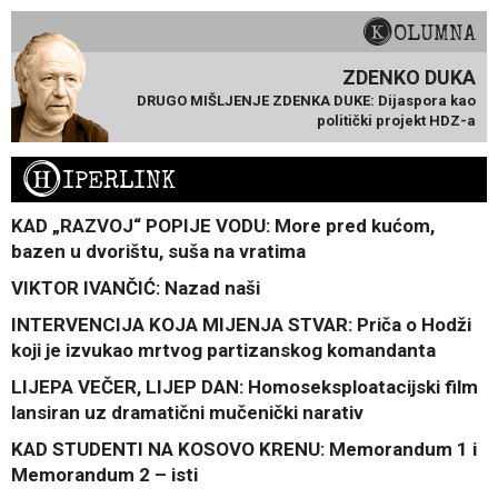
KOLUMNA
ZDENKO DUKA
DRUGO MIŠLJENJE ZDENKA DUKE: Dijaspora kao
politički projekt HDZ-a
H
IPERLINK
KAD „RAZVOJ“ POPIJE VODU: More pred kućom,
bazen u dvorištu, suša na vratima
VIKTOR IVANČIĆ: Nazad naši
INTERVENCIJA KOJA MIJENJA STVAR: Priča o Hodži
koji je izvukao mrtvog partizanskog komandanta
LIJEPA VEČER, LIJEP DAN: Homoseksploatacijski film
lansiran uz dramatični mučenički narativ
KAD STUDENTI NA KOSOVO KRENU: Memorandum 1 i
Memorandum 2 – isti