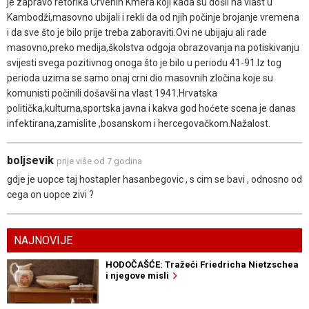
je zapravo retorika Crvenih Kmera koji kada su došli na vlast u
Kambodži,masovno ubijali i rekli da od njih počinje brojanje vremena
i da sve što je bilo prije treba zaboraviti.Ovi ne ubijaju ali rade
masovno,preko medija,školstva odgoja obrazovanja na potiskivanju
svijesti svega pozitivnog onoga što je bilo u periodu 41-91.Iz tog
perioda uzima se samo onaj crni dio masovnih zločina koje su
komunisti počinili došavši na vlast 1941.Hrvatska
politička,kulturna,sportska javna i kakva god hoćete scena je danas
infektirana,zamislite ,bosanskom i hercegovačkom.Nažalost.
boljsevik
prije više od 7 godina
gdje je uopce taj hostapler hasanbegovic , s cim se bavi , odnosno od
cega on uopce zivi ?
NAJNOVIJE
HODOČAŠĆE: Tražeći Friedricha Nietzschea
i njegove misli