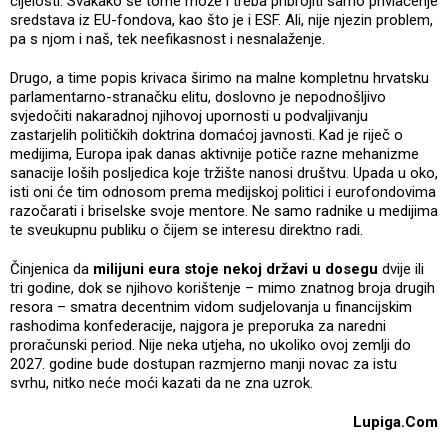
cijelosti. Svakako se tome može i treba pribrojiti samo privlačenje
sredstava iz EU-fondova, kao što je i ESF. Ali, nije njezin problem,
pa s njom i naš, tek neefikasnost i nesnalaženje.
Drugo, a time popis krivaca širimo na malne kompletnu hrvatsku
parlamentarno-stranačku elitu, doslovno je nepodnošljivo
svjedočiti nakaradnoj njihovoj upornosti u podvaljivanju
zastarjelih političkih doktrina domaćoj javnosti. Kad je riječ o
medijima, Europa ipak danas aktivnije potiče razne mehanizme
sanacije loših posljedica koje tržište nanosi društvu. Upada u oko,
isti oni će tim odnosom prema medijskoj politici i eurofondovima
razočarati i briselske svoje mentore. Ne samo radnike u medijima
te sveukupnu publiku o čijem se interesu direktno radi.
Činjenica da
milijuni eura stoje nekoj državi u dosegu
dvije ili
tri godine, dok se njihovo korištenje – mimo znatnog broja drugih
resora – smatra decentnim vidom sudjelovanja u financijskim
rashodima konfederacije, najgora je preporuka za naredni
proračunski period. Nije neka utjeha, no ukoliko ovoj zemlji do
2027. godine bude dostupan razmjerno manji novac za istu
svrhu, nitko neće moći kazati da ne zna uzrok.
Lupiga.Com