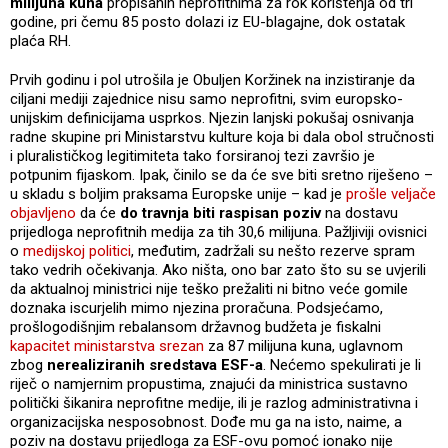
milijuna kuna
propisanih neprofitnima za rok korištenja od tri
godine, pri čemu 85 posto dolazi iz EU-blagajne, dok ostatak
plaća RH.
Prvih godinu i pol utrošila je Obuljen Koržinek na inzistiranje da
ciljani mediji zajednice nisu samo neprofitni, svim europsko-
unijskim definicijama usprkos. Njezin lanjski pokušaj osnivanja
radne skupine pri Ministarstvu kulture koja bi dala obol stručnosti
i pluralističkog legitimiteta tako forsiranoj tezi završio je
potpunim fijaskom. Ipak, činilo se da će sve biti sretno riješeno –
u skladu s boljim praksama Europske unije – kad je
prošle veljače
objavljeno
da će
do travnja biti raspisan poziv
na dostavu
prijedloga neprofitnih medija za tih 30,6 milijuna. Pažljiviji ovisnici
o
medijskoj politici
, međutim, zadržali su nešto rezerve spram
tako vedrih očekivanja. Ako ništa, ono bar zato što su se uvjerili
da aktualnoj ministrici nije teško prežaliti ni bitno veće gomile
doznaka iscurjelih mimo njezina proračuna. Podsjećamo,
prošlogodišnjim rebalansom državnog budžeta je fiskalni
kapacitet ministarstva srezan
za 87 milijuna kuna, uglavnom
zbog
nerealiziranih sredstava ESF-a
. Nećemo spekulirati je li
riječ o namjernim propustima, znajući da ministrica sustavno
politički šikanira neprofitne medije, ili je razlog administrativna i
organizacijska nesposobnost. Dođe mu ga na isto, naime, a
poziv na dostavu prijedloga za ESF-ovu pomoć ionako nije