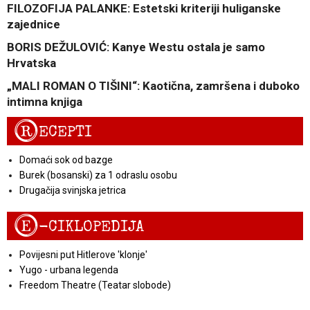
FILOZOFIJA PALANKE: Estetski kriteriji huliganske
zajednice
BORIS DEŽULOVIĆ: Kanye Westu ostala je samo
Hrvatska
„MALI ROMAN O TIŠINI“: Kaotična, zamršena i duboko
intimna knjiga
R
ECEPTI
Domaći sok od bazge
Burek (bosanski) za 1 odraslu osobu
Drugačija svinjska jetrica
E
-CIKLOPEDIJA
Povijesni put Hitlerove 'klonje'
Yugo - urbana legenda
Freedom Theatre (Teatar slobode)