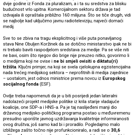
dvije godine iz Fonda za pluralizam, a i ta su sredstva za blisku
budućnost vrlo upitna. Komercijalnom sektoru država je tad
izdvajala ili opraštala približno 160 milijuna. Što se tiče drugih, vidi
se najbolje kad uključimo javnu radioteleviziju, najveći domaći
medij.
Sve to se zbiva na tragu eksplicitnog i više puta ponavljanog
stava Nine Obuljen Koržinek da se dotično ministarstvo ipak ne bi
ni trebalo baviti raspodjelom sredstava za medije. Pa se više niti
ne bavi, osim što njegov dio brige nije preuzeo nitko, govorimo li
o medijima koji ne ovise i
ne bi smjeli ovisiti o diktatu(ri)
tržišta
. Ključni primjer, na koji se svela cjelokupna egzistencijalna
nada trećeg medijskog sektora – neprofitnih ili medija zajednice
– uostalom, jest odnos ministrice prema novcu iz
Europskog
socijalnog fonda
(ESF).
Ovdje treba napomenuti da je u biti posrijedi jedan lateralni
nadolazeći projekt medijske politike iz krila starije vladajuće
koalicije, one SDP-a i HNS-a. Pa je taj naslijeđeni manji dio
državnog medijsko-političkog programa postao u međuvremenu
presudno uporište javnog uzdržavanja kvalitetnije informiranosti
ovog društva; još samo kad bi i proradilo. Pogledajmo malo
izbližega zašto točno nije profunkcioniralo, a radi se o
30,6