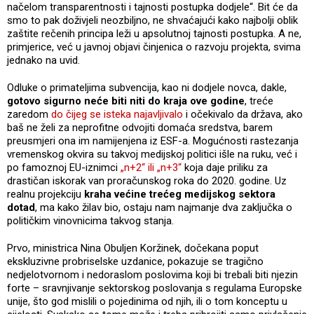
načelom transparentnosti i tajnosti postupka dodjele“. Bit će da
smo to pak doživjeli neozbiljno, ne shvaćajući kako najbolji oblik
zaštite rečenih principa leži u apsolutnoj tajnosti postupka. A ne,
primjerice, već u javnoj objavi činjenica o razvoju projekta, svima
jednako na uvid.
Odluke o primateljima subvencija, kao ni dodjele novca, dakle,
gotovo sigurno neće biti niti do kraja ove godine
, treće
zaredom
do čijeg se isteka najavljivalo
i očekivalo da država, ako
baš ne želi za neprofitne odvojiti domaća sredstva, barem
preusmjeri ona im namijenjena iz ESF-a. Mogućnosti rastezanja
vremenskog okvira su takvoj medijskoj politici išle na ruku, već i
po famoznoj EU-iznimci
„n+2“ ili „n+3“
koja daje priliku za
drastičan iskorak van proračunskog roka do 2020. godine. Uz
realnu projekciju
kraha većine trećeg medijskog sektora
dotad
, ma kako žilav bio, ostaju nam najmanje dva zaključka o
političkim vinovnicima takvog stanja.
Prvo, ministrica Nina Obuljen Koržinek, dočekana poput
ekskluzivne probriselske uzdanice, pokazuje se tragično
nedjelotvornom i nedoraslom poslovima koji bi trebali biti njezin
forte – sravnjivanje sektorskog poslovanja s regulama Europske
unije, što god mislili o pojedinima od njih, ili o tom konceptu u