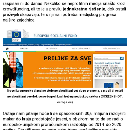
raspisan ni do danas. Nekoliko se neprofitnih medija snašlo kroz
crowdfunding, ali to je u pravilu
jednokratno rješenje
, dok ostali
preživjeli skapavaju, te s njima i potreba medijskog progresa
najšire zajednice.
Novci iz europske blagajne stoje neiskorišteni već dugo vremena, a mogli bi ostati
neiskorišteni sve dok se ne dogodi krah trećeg medijskog sektora (SCREENSHOT:
europa.eu)
Ostaje nam pitanje hoće li se spasonosnih 30,6 milijuna razdijeliti
makar do kraja predstojeće jeseni, s obzirom na to da se radi o
europsko-unijskom proračunskom razdoblju od 2014. do 2020.