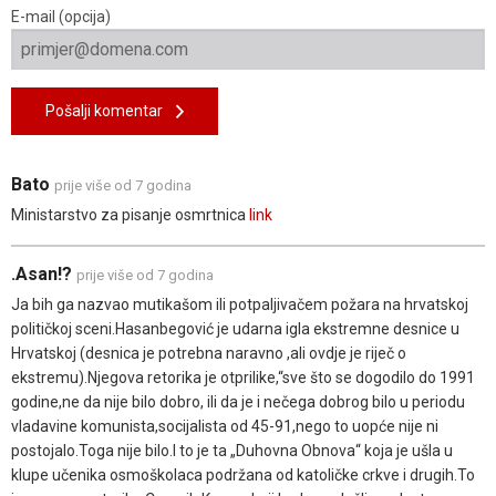
E-mail (opcija)
Pošalji komentar
Bato
prije više od 7 godina
Ministarstvo za pisanje osmrtnica
link
.Asan!?
prije više od 7 godina
Ja bih ga nazvao mutikašom ili potpaljivačem požara na hrvatskoj
političkoj sceni.Hasanbegović je udarna igla ekstremne desnice u
Hrvatskoj (desnica je potrebna naravno ,ali ovdje je riječ o
ekstremu).Njegova retorika je otprilike,“sve što se dogodilo do 1991
godine,ne da nije bilo dobro, ili da je i nečega dobrog bilo u periodu
vladavine komunista,socijalista od 45-91,nego to uopće nije ni
postojalo.Toga nije bilo.I to je ta „Duhovna Obnova“ koja je ušla u
klupe učenika osmoškolaca podržana od katoličke crkve i drugih.To