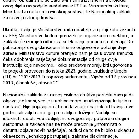
godine. Obratili smo se zato svim trima izvršiteljima projekta
ovog dijela raspodjele sredstava iz ESF-a: Ministarstvu kulture,
Ministarstvu rada i mirovinskog sustava, te Nacionalnoj zakladi
za razvoj civilnog društva.
Ukratko, ovdje je Ministarstvo rada nositelj svih projekata vezanih
uz ESF, Ministarstvo kulture preuzelo je organizaciju u sektoru, a
zaklada će izumjeti odbor za selektiranje ponuda u natječaju. Do
publiciranja ovog članka primili smo odgovore s potonje dvije
adrese. Ministarstvo kulture prenijelo nam je da u ovom trenutku
čeka odobrenja natječajne dokumentacije od druge dvije
institucije koje navodimo, i kako sredstva moraju biti ugovorena
te projekti provedeni do isteka 2023. godine, „sukladno Uredbi
(EU) br. 1303/2013 Europskog parlamenta i Vijeća od 17. prosinca
2013., članak 65., stavak 2.“
Nacionalna zaklada za razvoj civilnog društva poručila nam je da
objava „ne kasni, već je u uobičajenom usuglašavanju tri tijela u
sustavu“. Nije pojašnjeno što onda znači onaj rok od travnja ove
godine, ali valjda smo ga preozbiljno doživjeli. Nadalje su
istaknute ostale već dodijeljene ovogodišnje potpore u drugim
sektorima, a zaklada nas ne može preciznije „informirati o
datumu objave novih natječaja“, budući da to ne bi bilo u skladu s
obavezom „jednakog postupanja, zabrane diskriminacije,