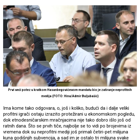
Prvi veći potez u kratkom Hasanbegovićevom mandatu bio je zatiranje neprofitnih
medija
(FOTO: Hina/Admir Buljubašić)
Ima kome tako odgovara, o, još i koliko, budući da i dalje veliki
profitni igrači ostaju izrazito protežirani u ekonomskom pogledu,
dok etnodesničarskim mračnjacima nije tako dobro išlo još od
ratnih dana. Što se prvih tiče, najbolje se to vidi po brojevima iz
vremena dok su neprofitni mediji još primali četiri-pet milijuna
kuna godišnjih subvencija, a sad im je ostalo tri milijuna svake