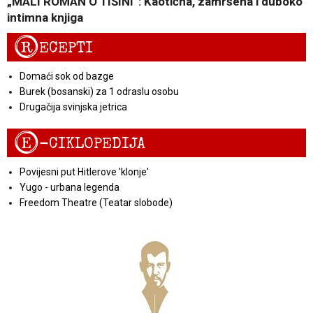
„MALI ROMAN O TIŠINI“: Kaotična, zamršena i duboko
intimna knjiga
R
ECEPTI
Domaći sok od bazge
Burek (bosanski) za 1 odraslu osobu
Drugačija svinjska jetrica
E
-CIKLOPEDIJA
Povijesni put Hitlerove 'klonje'
Yugo - urbana legenda
Freedom Theatre (Teatar slobode)