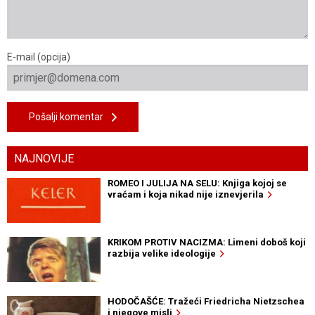
E-mail (opcija)
Pošalji komentar
NAJNOVIJE
ROMEO I JULIJA NA SELU: Knjiga kojoj se
vraćam i koja nikad nije iznevjerila
KRIKOM PROTIV NACIZMA: Limeni doboš koji
razbija velike ideologije
HODOČAŠĆE: Tražeći Friedricha Nietzschea
i njegove misli