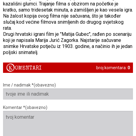
kazališni glumci. Trajanje filma s obzirom na početke je
kratko, samo tridesetak minuta, a zamišljen je kao vesela igra.
Na žalost kopija ovog filma nije sačuvana, što je također
slučaj kod većine filmova snimljenih do drugog svjetskog
rata.
Drugi hrvatski igrani film je "Matija Gubec", rađen po scenariju
koji je napisala Marija Jurić Zagorka. Najstarije sačuvane
snimke Hrvatske potječu iz 1903. godine, a načinio ih je jedan
poljski snimatelj.
K
OMENTARI
broj komentara:
0
Ime / nadimak *(obavezno)
Komentar *(obavezno)