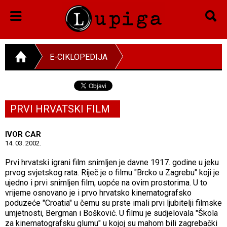
E-CIKLOPEDIJA
PRVI HRVATSKI FILM
IVOR CAR
14. 03. 2002.
Prvi hrvatski igrani film snimljen je davne 1917. godine u jeku
prvog svjetskog rata. Riječ je o filmu "Brcko u Zagrebu" koji je
ujedno i prvi snimljen film, uopće na ovim prostorima. U to
vrijeme osnovano je i prvo hrvatsko kinematografsko
poduzeće "Croatia" u čemu su prste imali prvi ljubitelji filmske
umjetnosti, Bergman i Bošković. U filmu je sudjelovala "Škola
za kinematografsku glumu" u kojoj su mahom bili zagrebački